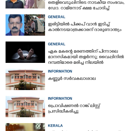
തെളിവെടുപ്പിനിടെ നാടകീയ സംഭവം,
ഡോ. റാമിനോട് ക്ഷമ ചോദിച്ച്
വിദ്യാർത്ഥികൾ
GENERAL
ഇരിട്ടിയിൽ പിക്കപ് വാൻ ഇടിച്ച്
കാൽനടയാത്രക്കാരന് ദാരുണാന്ത്യം
GENERAL
ഏക മകന്റെ മരണത്തിന് പിന്നാലെ
മാനസികമായി തളർന്നു; വൈപ്പിനിൽ
ദമ്പതിമാരെ മരിച്ച നിലയിൽ
കണ്ടെത്തി
INFORMATION
കണ്ണൂർ സർവകലാശാല
INFORMATION
പ്രൊവിഷണൽ റാങ്ക് ലിസ്റ്റ്
പ്രസിദ്ധീകരിച്ചു
KERALA