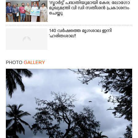
'സ്മാർട്ട്' പദ്ധതിയുമായി കേര; ലോഗോ
മുഖ്യമന്ത്രി വി ഡി സതീശൻ പ്രകാശനം
ചെയ്തു
140 വർഷത്തെ മൃഗശാല ഇനി
'ഹരിതശാല'!
PHOTO
GALLERY