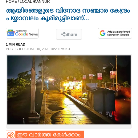
HOME /
LOCAL /
KANNUR
CINEMA
ആയിരങ്ങളുടെ വിനോദ സഞ്ചാര കേന്ദ്രം
പയ്യാമ്പലം കൂരിരുട്ടിലാണ്...
OPINION
Share
PHOTOS
1 MIN READ
PUBLISHED: JUNE 10, 2026 10:20 PM IST
LIFESTYLE
SPIRITUAL
INFO+
ART
ASTRO
ഈ വാർത്ത കേൾക്കാം