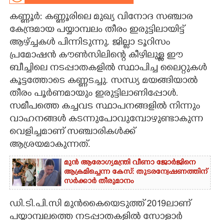
കണ്ണൂർ: കണ്ണൂരിലെ മുഖ്യ വിനോദ സഞ്ചാര
CARTOONS
കേന്ദ്രമായ പയ്യാമ്പലം തീരം ഇരുട്ടിലായിട്ട്
ആഴ്ച്ചകൾ പിന്നിടുന്നു. ജില്ലാ ടൂറിസം
LITERATURE
പ്രമോഷൻ കൗൺസിലിന്റെ കീഴിലുള്ള ഈ
ബീച്ചിലെ നടപ്പാതകളിൽ സ്ഥാപിച്ച ലൈറ്റുകൾ
ZOOM
കൂട്ടത്തോടെ കണ്ണടച്ചു. സന്ധ്യ മയങ്ങിയാൽ
തീരം പൂർണമായും ഇരുട്ടിലാണിപ്പോൾ.
CONTACT US
സമീപത്തെ കച്ചവട സ്ഥാപനങ്ങളിൽ നിന്നും
വാഹനങ്ങൾ കടന്നുപോവുമ്പോഴുണ്ടാകുന്ന
വെളിച്ചമാണ് സഞ്ചാരികൾക്ക്
ആശ്രയമാകുന്നത്.
മുൻ ആരോഗ്യമന്ത്രി വീണാ ജോർജിനെ
ആക്രമിച്ചെന്ന കേസ്: തുടരന്വേഷണത്തിന്
സർക്കാർ തീരുമാനം
ഡി.ടി.പി.സി മുൻകൈയെടുത്ത് 2019ലാണ്
പയ്യാമ്പലത്തെ നടപ്പാതകളിൽ സോളാർ