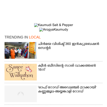
TRENDING IN
LOCAL
ചിൻമയ വിശിഷ്ട് 360 ഇൻക്യുബേഷൻ
സെന്റർ
ക്വീൻ ബീസിന്റെ സാരി വാക്കത്തൺ
16ന്
'ഓഫ് റോഡ് അഡ്വെഞ്ചർ ട്രാക്കായി'
കണ്ണമ്മൂല-അയ്യങ്കാളി റോഡ്