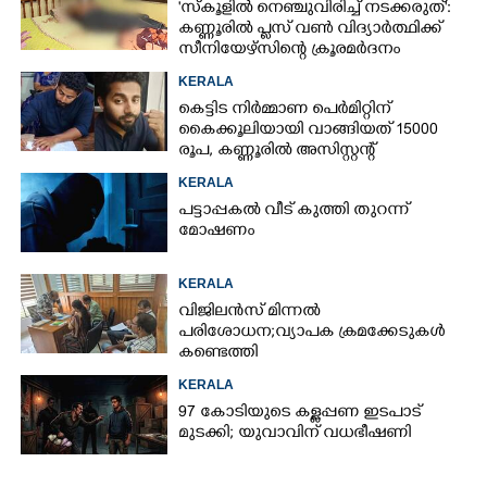
'സ്കൂളിൽ നെഞ്ചുവിരിച്ച് നടക്കരുത്':
കണ്ണൂരിൽ പ്ലസ് വൺ വിദ്യാർത്ഥിക്ക്
സീനിയേഴ്സിന്റെ ക്രൂരമർദനം
KERALA
കെട്ടിട നിർമ്മാണ പെർമിറ്റിന്
കൈക്കൂലിയായി വാങ്ങിയത് 15000
രൂപ,​ കണ്ണൂരിൽ അസിസ്റ്റന്റ്
എൻജിനീയർ പിടിയിൽ
KERALA
പട്ടാപ്പകൽ വീട് കുത്തി തുറന്ന്
മോഷണം
KERALA
വിജിലൻസ് മിന്നൽ
പരിശോധന; വ്യാപക ക്രമക്കേടുകൾ
കണ്ടെത്തി
KERALA
97 കോടിയുടെ കള്ളപ്പണ ഇടപാട്
മുടക്കി; യുവാവിന് വധഭീഷണി