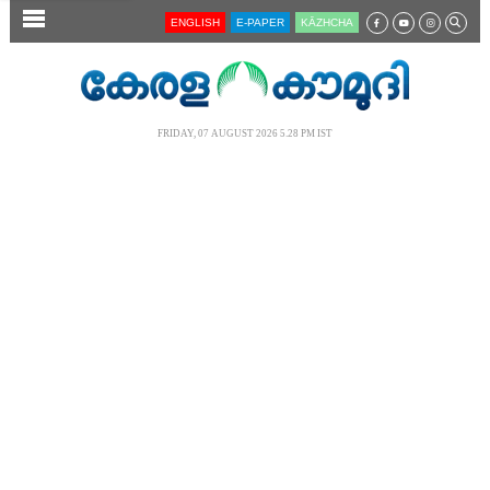
SECTIONS
ENGLISH
E-PAPER
KĀZHCHA
HOME
LATEST
FRIDAY, 07 AUGUST 2026 5.28 PM IST
AUDIO
NOTIFIED NEWS
POLL
KERALA
LOCAL
NEWS 360
CASE DIARY