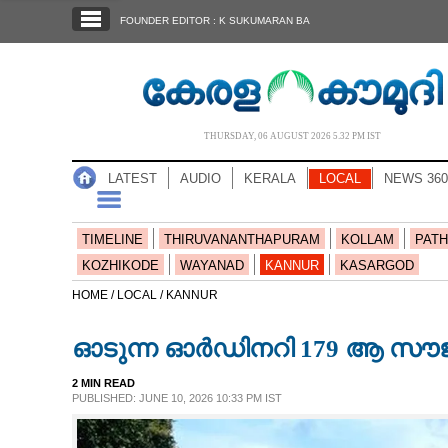
SECTIONS
FOUNDER EDITOR : K SUKUMARAN BA
HOME
LATEST
AUDIO
THURSDAY, 06 AUGUST 2026 5.32 PM IST
NOTIFIED NEWS
LATEST
AUDIO
KERALA
LOCAL
NEWS 360
POLL
KERALA
TIMELINE
THIRUVANANTHAPURAM
KOLLAM
PATH
KOZHIKODE
WAYANAD
KANNUR
KASARGOD
LOCAL
HOME /
LOCAL /
KANNUR
ഓടുന്ന ഓർഡിനറി 179 ആ സൗജന്
NEWS 360
2 MIN READ
PUBLISHED: JUNE 10, 2026 10:33 PM IST
CASE DIARY