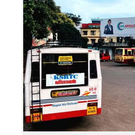
CINEMA
OPINION
PHOTOS
LIFESTYLE
SPIRITUAL
INFO+
ART
ASTRO