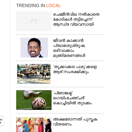
TRENDING IN
LOCAL
ചെമ്മീൻവില നൽകാതെ
കോടികൾ തട്ടിച്ചെന്ന്
ആന്ധ്ര വ്യവസായി
ജീവൻ കാക്കാൻ
പ്രഥമശുശ്രൂഷ,
×
ഒഴിവാക്കാം
മുങ്ങിമരണങ്ങൾ
'തൃക്കാക്കര പശു'ക്കളെ
ആര് സംരക്ഷിക്കും
'പ്രോജക്ട്
ഗെയിംചേഞ്ചർ'
കൊച്ചിയിൽ തുടക്കം
അക്ഷരോന്നതി പുസ്തക
വിതരണം