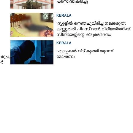
പ്രസിദ്ധീകരിച്ചു
KERALA
'സ്കൂളിൽ നെഞ്ചുവിരിച്ച് നടക്കരുത്':
കണ്ണൂരിൽ പ്ലസ് വൺ വിദ്യാർത്ഥിക്ക്
സീനിയേഴ്സിന്റെ ക്രൂരമർദനം
KERALA
പട്ടാപ്പകൽ വീട് കുത്തി തുറന്ന്
രൂപ,​
മോഷണം
യർ