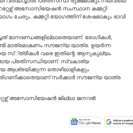
ി വർദ്ധിച്ചാൽ പ്രതിസന്ധി രൂക്ഷമാകും.നിലവിലെ
റ്റേഴ്സ് അസോസിയേഷൻ സംസ്ഥാന കമ്മറ്റി
 ചേരും. കമ്മറ്റി യോഗത്തിന് ശേഷമാകും ഭാവി
്ചത് മാനദണ്ഡങ്ങളില്ലാതെയാണ്. രോഗികൾ,
വേണ്ടി മാത്രമാകണം സൗജന്യ യാത്ര. ഉയർന്ന
ാരായ സ്്ത്രീകൾ വരെ ഇതിന്റെ ആനുകൂല്യം
ഷമായ പ്രതിസന്ധിയാണ്. സ്വകാര്യ
Share this link
െ ആശ്രയിക്കുന്ന തൊഴിലാളികളും
 പരിഗണിക്കാതെയാണ് സർക്കാർ സൗജന്യ യാത്ര
േറ്റേഴ്സ് അസോസിയേഷൻ ജില്ലാ ജനറൽ
Copy Link
ആ സൗജന്യം
മോ?