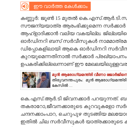
ഈ വാർത്ത കേൾക്കാം
CARTOONS
കണ്ണൂർ: ജൂൺ 15 മുതൽ കെ.എസ്.ആർ.ടി.
സൗജന്യയാത്ര ആരംഭിക്കുമെന്ന സർക്കാർ പ്
LITERATURE
ആഹ്ളാദിക്കാൻ വലിയ വകയില്ല. ജില്ലയില
ഓർഡിനറി ബസ് സർവീസുകൾ നാമമാത്രമാണെന
ZOOM
ഡിപ്പോകളിലായി ആകെ ഓർഡിനറി സർവീസുക
കുറയുമെന്നതിനാൽ സർക്കാർ പ്രഖ്യാപനം 
CONTACT US
ഉപകരിക്കില്ലെന്നാണ് ഈ മേഖലയിലുള്ളവരു
മുൻ ആരോഗ്യമന്ത്രി വീണാ ജോർജിനെ ആ
തിരുവനന്തപുരം: മുൻ ആരോഗ്യമന്ത്ര
കേസിൽ ...
കെ.എസ്.ആർ.ടി ജിവനക്കാർ പറയുന്നത്. ബ
തകരാറോ,ജീവനക്കാരുടെ കുറവുകളോ സർവീസ
ചന്ദനക്കാംപാറ, ചെറുപുഴ തുടങ്ങിയ മലയോ
ഇതിൽ ചില സർവീസുകൾ യാത്രക്കാരുടെ കുറ