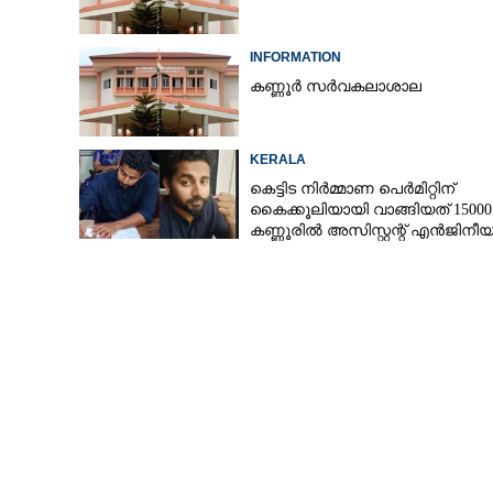
INFORMATION
കണ്ണൂർ സർവകലാശാല
KERALA
കെട്ടിട നിർമ്മാണ പെർമിറ്റിന്
കൈക്കൂലിയായി വാങ്ങിയത് 15000 
കണ്ണൂരിൽ അസിസ്റ്റന്റ് എൻജിനീ
പിടിയിൽ