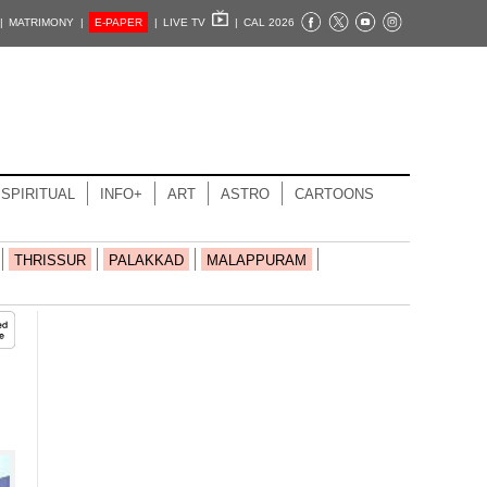
|
MATRIMONY |
E-PAPER
|
LIVE TV
|
CAL 2026
SPIRITUAL
INFO+
ART
ASTRO
CARTOONS
THRISSUR
PALAKKAD
MALAPPURAM