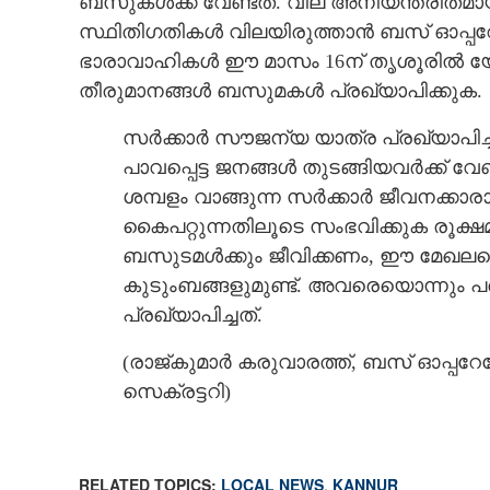
ബസുകൾക്ക് വേണ്ടത്. വില അനിയന്ത്രിതമായ
സ്ഥിതിഗതികൾ വിലയിരുത്താൻ ബസ് ഓപ്പറേ
ഭാരാവാഹികൾ ഈ മാസം 16ന് തൃശൂരിൽ യോഗം
തീരുമാനങ്ങൾ ബസുമകൾ പ്രഖ്യാപിക്കുക.
സർക്കാർ സൗജന്യ യാത്ര പ്രഖ്യാപിച
പാവപ്പെട്ട ജനങ്ങൾ തുടങ്ങിയവർക്ക് 
ശമ്പളം വാങ്ങുന്ന സർക്കാർ ജീവനക്ക
കൈപറ്റുന്നതിലൂടെ സംഭവിക്കുക രൂക്
ബസുടമൾക്കും ജീവിക്കണം, ഈ മേഖലയ
കുടുംബങ്ങളുമുണ്ട്. അവരെയൊന്നും
പ്രഖ്യാപിച്ചത്.
(രാജ്കുമാർ കരുവാരത്ത്, ബസ് ഓപ്പറ
സെക്രട്ടറി)
ഓടുന്ന ഓർഡിനറി 179 
കണ്ണൂരിന് കിട്ടു
RELATED TOPICS:
LOCAL NEWS
,
KANNUR