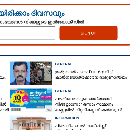
യിരിക്കാം ദിവസവും
 സംഭവങ്ങൾ നിങ്ങളുടെ ഇൻബോക്സിൽ
GENERAL
ഇരിട്ടിയിൽ പിക്കപ് വാൻ ഇടിച്ച്
വം,
കാൽനടയാത്രക്കാരന് ദാരുണാന്ത്യം
GENERAL
െ
പത്ത് കോടിയുടെ ഭാഗ്യശാലി
നിൽ
നിങ്ങളാണോ? ഒന്നാം സമ്മാനം
ത്തി
കണ്ണൂരിൽ വിറ്റ ടിക്കറ്റിന്: മൺസൂൺ
ബമ്പർ ഫലം പുറത്ത്
INFORMATION
പ്രൊവിഷണൽ റാങ്ക് ലിസ്റ്റ്