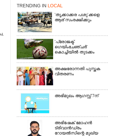
TRENDING IN
LOCAL
'തൃക്കാക്കര പശു'ക്കളെ
ആര് സംരക്ഷിക്കും
,​
'പ്രോജക്ട്
ഗെയിംചേഞ്ചർ'
കൊച്ചിയിൽ തുടക്കം
×
അക്ഷരോന്നതി പുസ്തക
വിതരണം
അഭിമുഖം ആഗസ്റ്റ് 7ന്
അഭിഷേക് മോഹൻ
ട്രിവാൻഡ്രം
റോയൽസിന്റെ മുഖ്യ