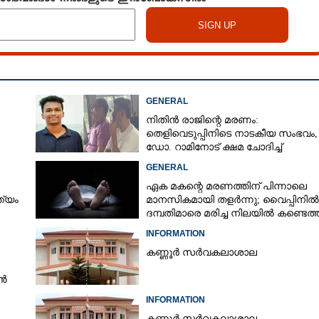
GENERAL
നിതിൻ രാജിന്റെ മരണം:
തെളിവെടുപ്പിനിടെ നാടകീയ സംഭവം,
ഡോ. റാമിനോട് ക്ഷമ ചോദിച്ച്
വിദ്യാർത്ഥികൾ
GENERAL
ഏക മകന്റെ മരണത്തിന് പിന്നാലെ
ത്യം
മാനസികമായി തളർന്നു; വൈപ്പിനിൽ
ദമ്പതിമാരെ മരിച്ച നിലയിൽ കണ്ടെത്
INFORMATION
കണ്ണൂർ സർവകലാശാല
ൂൺ
INFORMATION
കണ്ണൂർ സർവകലാശാല