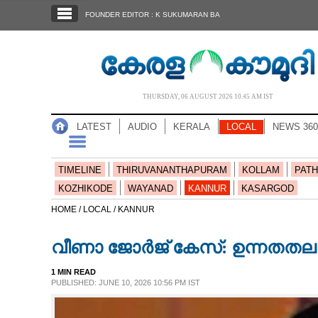
SECTIONS
FOUNDER EDITOR : K SUKUMARAN BA
HOME
LATEST
AUDIO
THURSDAY, 06 AUGUST 2026 10.45 AM IST
NOTIFIED NEWS
LATEST
AUDIO
KERALA
LOCAL
NEWS 360
POLL
KERALA
TIMELINE
THIRUVANANTHAPURAM
KOLLAM
PATH
KOZHIKODE
WAYANAD
KANNUR
KASARGOD
LOCAL
HOME /
LOCAL /
KANNUR
വീണാ ജോർജ് കേസ്: ഉന്നതതല 
NEWS 360
1 MIN READ
PUBLISHED: JUNE 10, 2026 10:56 PM IST
CASE DIARY