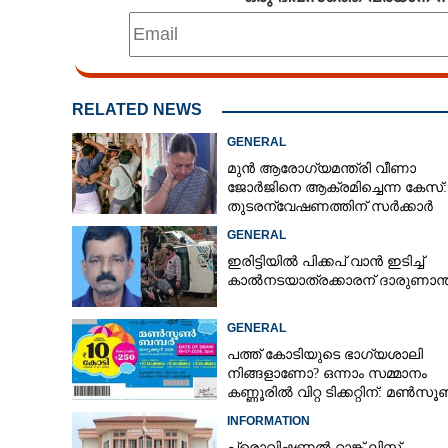
RELATED NEWS
GENERAL
മുൻ ആരോഗ്യമന്ത്രി വീണാ
ജോർജിനെ ആക്രമിച്ചെന്ന കേസ്:
തുടരന്വേഷണത്തിന് സർക്കാർ
തീരുമാനം
GENERAL
ഇരിട്ടിയിൽ പിക്കപ് വാൻ ഇടിച്ച്
കാൽനടയാത്രക്കാരന് ദാരുണാന്
GENERAL
പത്ത് കോടിയുടെ ഭാഗ്യശാലി
നിങ്ങളാണോ? ഒന്നാം സമ്മാനം
കണ്ണൂരിൽ വിറ്റ ടിക്കറ്റിന്: മൺസ
ബമ്പർ ഫലം പുറത്ത്
INFORMATION
പ്രൊവിഷണൽ റാങ്ക് ലിസ്റ്റ്