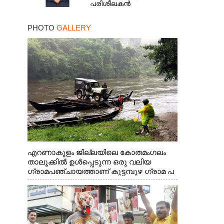
പരിശീലകൻ
PHOTO
GALLERY
എറണാകുളം ജില്ലയിലെ കോതമംഗലം
താലൂക്കിൽ ഉൾപ്പെടുന്ന ഒരു വലിയ
ഗ്രാമപഞ്ചായത്താണ് കുട്ടമ്പുഴ ഗ്രാമ പ
ഞ്ചായത്ത്. ആദിവാസി ഊരുകളായ
വെള്ളാരംകുത്ത്, കത്തിപ്പാറ, ഉറിയംപെട്ടി,
തേക്കല്ല്, വെട്ടിക്കല്ല്, മഞ്ചപ്പാറ എന്നീ
ആറു സ്ഥലങ്ങളിലേക്കുള്ള പ്രധാന
സഞ്ചാര മാർഗമാണ് ഈ കാണുന്ന