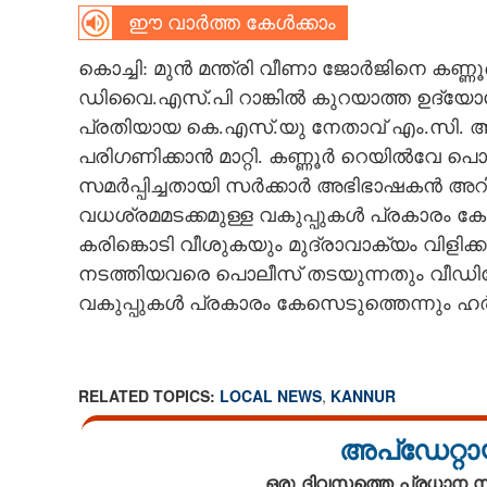
ഈ വാർത്ത കേൾക്കാം
CARTOONS
കൊച്ചി: മുൻ മന്ത്രി വീണാ ജോർജിനെ കണ്ണ
ഡിവൈ.എസ്.പി റാങ്കിൽ കുറയാത്ത ഉദ്യോഗ
LITERATURE
പ്രതിയായ കെ.എസ്.യു നേതാവ് എം.സി. 
പരിഗണിക്കാൻ മാറ്റി. കണ്ണൂർ റെയിൽവേ പൊല
ZOOM
സമർപ്പിച്ചതായി സർക്കാർ അഭിഭാഷകൻ അറിയ
വധശ്രമമടക്കമുള്ള വകുപ്പുകൾ പ്രകാരം കേ
CONTACT US
കരിങ്കൊടി വീശുകയും മുദ്രാവാക്യം വിളിക
നടത്തിയവരെ പൊലീസ് തടയുന്നതും വീഡിയോയ
വകുപ്പുകൾ പ്രകാരം കേസെടുത്തെന്നും ഹർജ
RELATED TOPICS:
LOCAL NEWS
,
KANNUR
അപ്ഡേറ്റാ
ഒരു ദിവസത്തെ പ്രധാന