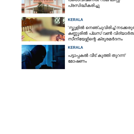
പ്രസിദ്ധീകരിച്ചു
KERALA
'സ്കൂളിൽ നെഞ്ചുവിരിച്ച് നടക്കരുത
കണ്ണൂരിൽ പ്ലസ് വൺ വിദ്യാർത്ഥി
സീനിയേഴ്സിന്റെ ക്രൂരമർദനം
KERALA
പട്ടാപ്പകൽ വീട് കുത്തി തുറന്ന്
മോഷണം
വീണാ ജോർജ് ക
അന്വേഷണം ആവശ്