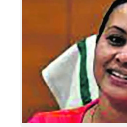
CINEMA
OPINION
PHOTOS
LIFESTYLE
SPIRITUAL
INFO+
ART
ASTRO