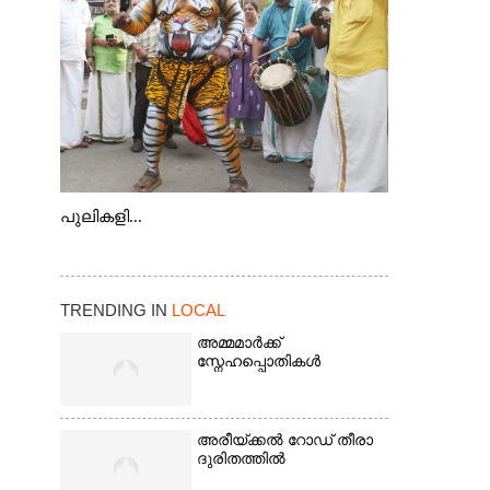
കടത്ത് വള്ളം
പുലികളി...
TRENDING IN
LOCAL
അമ്മമാർക്ക്
സ്നേഹപ്പൊതികൾ
അരീയ്ക്കൽ റോഡ് തീരാ
ദുരിതത്തിൽ