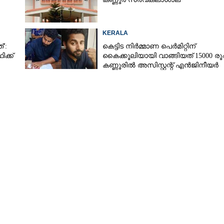
KERALA
്':
കെട്ടിട നിർമ്മാണ പെർമിറ്റിന്
ക്ക്
കൈക്കൂലിയായി വാങ്ങിയത് 15000 രൂപ
കണ്ണൂരിൽ അസിസ്റ്റന്റ് എൻജിനീയർ
പിടിയിൽ
Share this link
Copy Link
േസ്: ഉന്നതതല
യപ്പെട്ട് പ്രതി