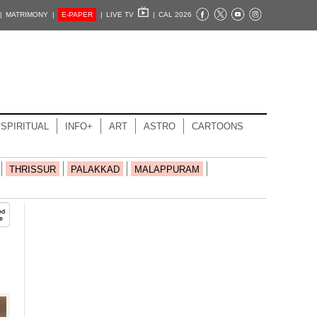
|
MATRIMONY |
E-PAPER
|
LIVE TV
|
CAL 2026
SPIRITUAL
INFO+
ART
ASTRO
CARTOONS
THRISSUR
PALAKKAD
MALAPPURAM