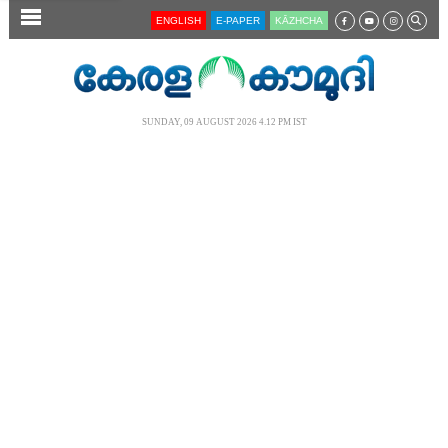
SECTIONS
ENGLISH
E-PAPER
KĀZHCHA
HOME
LATEST
SUNDAY, 09 AUGUST 2026 4.12 PM IST
AUDIO
NOTIFIED NEWS
POLL
KERALA
LOCAL
NEWS 360
CASE DIARY