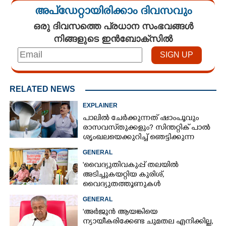
അപ്ഡേറ്റായിരിക്കാം ദിവസവും
ഒരു ദിവസത്തെ പ്രധാന സംഭവങ്ങൾ
നിങ്ങളുടെ ഇൻബോക്സിൽ
RELATED NEWS
EXPLAINER
പാലിൽ ചേർക്കുന്നത് ഷാംപൂവും
രാസവസ്‌തുക്കളും? സിന്തറ്റിക് പാൽ
ശൃംഖലയെക്കുറിച്ച് ഞെട്ടിക്കുന്ന
വെളിപ്പെടുത്തൽ
GENERAL
'വൈദ്യുതിവകുപ്പ് തലയിൽ
അടിച്ചുകയറ്റിയ കുരിശ്‌,
വൈദ്യുതത്തൂണുകൾ
പൊട്ടിവീണാൽപോലും മന്ത്രിയെ
GENERAL
വിളിക്കുന്ന കാലമാണിത്'
'അർജുൻ ആയങ്കിയെ
ന്യായീകരിക്കേണ്ട ചുമതല എനിക്കില്ല,