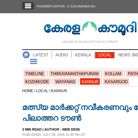
SECTIONS
FOUNDER EDITOR : K SUKUMARAN BA
HOME
LATEST
AUDIO
SATURDAY, 08 AUGUST 2026 10.13 PM IST
NOTIFIED NEWS
LATEST
AUDIO
KERALA
LOCAL
NEWS 360
POLL
KERALA
TIMELINE
THIRUVANANTHAPURAM
KOLLAM
PATH
KOZHIKODE
WAYANAD
KANNUR
KASARGOD
LOCAL
HOME /
LOCAL /
KANNUR
മത്സ്യ മാർക്കറ്റ് നവീകരണവും റ
NEWS 360
പിലാത്തറ ടൗൺ
CASE DIARY
2 MIN READ
| AUTHOR :
WEB DESK
PUBLISHED: JULY 06, 2026 11:45 PM IST