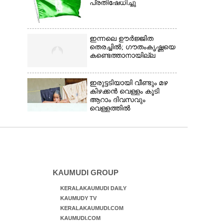
പ്രതിഷേധിച്ചു
ഇന്നലെ ഊർജ്ജിത
തെരച്ചിൽ; ഗൗതംകൃഷ്ണയെ
കണ്ടെത്താനായില്ല
ഇരുട്ടടിയായി വീണ്ടും മഴ
കിഴക്കൻ വെള്ളം കൂടി
ആറാം ദിവസവും
വെള്ളത്തിൽ
KAUMUDI GROUP
KERALAKAUMUDI DAILY
KAUMUDY TV
KERALAKAUMUDI.COM
KAUMUDI.COM