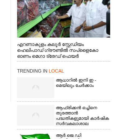
എറണാകുളം കലൂർ സ്റ്റേഡിയം
ഹെലിപാഡ് ഗ്രൗണ്ടിൽ സപ്ളൈകോ
ഓണം മെഗാ ട്രേഡ് ഫെയർ
സംസ്ഥാനതല ഉദ്ഘാടനം നിർവഹിച്ച്
സ്റ്റാൾ സന്ദർശിക്കുന്ന മുഖ്യമന്ത്രി വി.ഡി.
TRENDING IN
LOCAL
സതീശൻ. മന്ത്രി അനൂപ് ജേക്കബ് സമീപം
ആധാറിൽ ഇനി ഇ -
മെയിലും ചേർക്കാം
ആഫ്രിക്കൻ ഒച്ചിനെ
തുരത്താൻ
പദ്ധതികളുമായി കാർഷിക
സർവകലാശാല
ആർ.ജെ.ഡി