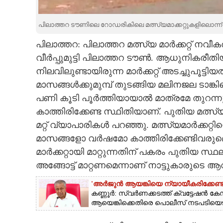
CARTOONS
പിലാത്തറ ടൗണിലെ റോഡരികിലെ മത്സ്യമാക്കറ്റുകളിലൊന്ന്
പിലാത്തറ: പിലാത്തറ മത്സ്യ മാർക്കറ്റ്
LITERATURE
വീർപ്പുമുട്ടി പിലാത്തറ ടൗൺ. ആധുനികരീതിയി
നിലവിലുണ്ടായിരുന്ന മാർക്കറ്റ് അടച്ചുപൂട്
ZOOM
മാസങ്ങൾക്കുമുമ്പ് തുടങ്ങിയ മലിനജല ടാങ്കിന
പണി കൂടി പൂർത്തിയായാൽ മാത്രമേ തുറന
CONTACT US
കാത്തിരിക്കേണ്ട സ്ഥിതിയാണ്. പുതിയ മത
മറ്റ് വ്യാപാരികൾ പറഞ്ഞു. മത്സ്യമാർക്കറ
മാസങ്ങളോ വർഷമോ കാത്തിരിക്കേണ്ടിവര
മാർക്കറ്റായി മാറ്റുന്നതിന് പകരം പുതിയ സ
അങ്ങോട്ട് മാറ്റണമെന്നാണ് നാട്ടുകാരുടെ 
'അർജുൻ ആയങ്കിയെ ന്യായീകരിക്കേണ്ട
കണ്ണൂർ: സ്വർണക്കടത്ത് ക്വട്ടേ
ആയെങ്കിക്കെതിരെ പൊലീസ് നടപടിയെടു