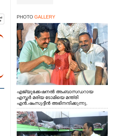
PHOTO
GALLERY
എജ്യുക്കേഷനൽ അംബാസഡറായ
എസ്തർ മരിയ ടോമിയെ മന്ത്രി
എൻ.ഷംസുദ്ദീൻ അഭിനന്ദിക്കുന്നു.