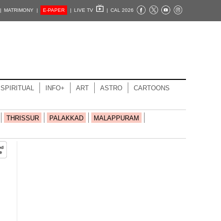
|
MATRIMONY |
E-PAPER
|
LIVE TV
|
CAL 2026
SPIRITUAL
INFO+
ART
ASTRO
CARTOONS
THRISSUR
PALAKKAD
MALAPPURAM