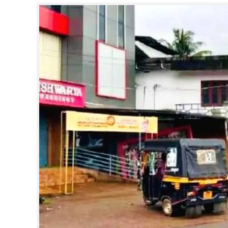
CINEMA
OPINION
PHOTOS
LIFESTYLE
SPIRITUAL
INFO+
ART
ASTRO