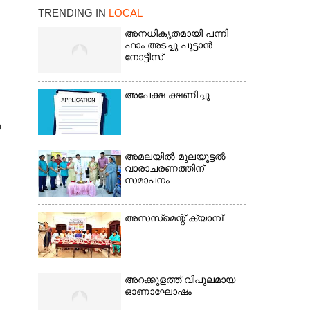
TRENDING IN
LOCAL
അനധികൃതമായി പന്നി
ഫാം അടച്ചു പൂട്ടാൻ
നോട്ടീസ്
അപേക്ഷ ക്ഷണിച്ചു
×
യ
അമലയിൽ മുലയൂട്ടൽ
വാരാചരണത്തിന്
സമാപനം
അസസ്‌മെന്റ് ക്യാമ്പ്
അറക്കുളത്ത് വിപുലമായ
ഓണാഘോഷം