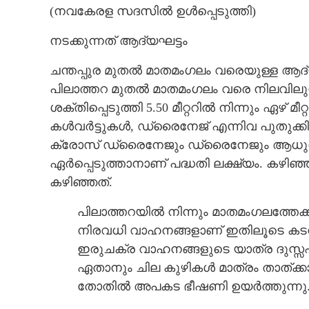
(നവകേരള സദസിൽ ഉൾപ്പെടുത്തി)
നടക്കുന്നത് ആദ്യഘട്ടം
ചന്തപ്പുര മുതൽ മാതമംഗലം വരെയുള്ള ആദ്യ
പിലാത്തറ മുതൽ മാതമംഗലം വരെ നിലവില
ശക്തിപ്പെടുത്തി 5.50 മീറ്ററിൽ നിന്നും ഏഴ് മ
കൾവർട്ടുകൾ, ഡ്രൈനേജ് എന്നിവ പുതുക്ക
ക്രോസ് ഡ്രൈനേജും ഡ്രൈനേജും ആധുനി
ഏർപ്പെടുത്താനാണ് പദ്ധതി ലക്ഷ്യം. കഴി
കഴിഞ്ഞത്.
പിലാത്തറയിൽ നിന്നും മാതമംഗലത്തേക്
നിരവധി വാഹനങ്ങളാണ് ഇതിലൂടെ കടന്
ഇരുചക്ര വാഹനങ്ങളുടെ യാത്ര ദുസ്
മത്സ്യ മാർക്കറ
ഏതാനും ചില കുഴികൾ മാത്രം താത്ക്കാ
വികസനവും നീളുന്
പിലാത്തറ ടൗ
തോതിൽ അപകട ഭീഷണി ഉയർത്തുന്നു