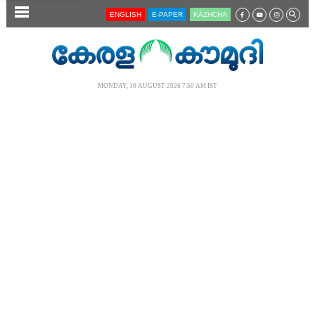
SECTIONS
ENGLISH
E-PAPER
KĀZHCHA
HOME
LATEST
MONDAY, 10 AUGUST 2026 7.50 AM IST
AUDIO
NOTIFIED NEWS
POLL
KERALA
LOCAL
NEWS 360
CASE DIARY