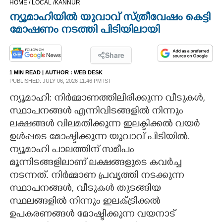
HOME /
LOCAL /
KANNUR
CINEMA
ന്യൂമാഹിയിൽ യുവാവ് സ്ത്രീവേഷം കെട്ടി
മോഷണം നടത്തി പിടിയിലായി
OPINION
Share
PHOTOS
1 MIN READ
| AUTHOR :
WEB DESK
PUBLISHED: JULY 06, 2026 11:46 PM IST
LIFESTYLE
ന്യൂമാഹി: നിർമ്മാണത്തിലിരിക്കുന്ന വീടുകൾ,
സ്ഥാപനങ്ങൾ എന്നിവിടങ്ങളിൽ നിന്നും
ലക്ഷങ്ങൾ വിലമതിക്കുന്ന ഇലക്ടിക്കൽ വയർ
SPIRITUAL
ഉൾപ്പടെ മോഷ്ടിക്കുന്ന യുവാവ് പിടിയിൽ.
ന്യൂമാഹി പാലത്തിന് സമീപം
INFO+
മൂന്നിടങ്ങളിലാണ് ലക്ഷങ്ങളുടെ കവർച്ച
നടന്നത്. നിർമ്മാണ പ്രവൃത്തി നടക്കുന്ന
ART
സ്ഥാപനങ്ങൾ, വീടുകൾ തുടങ്ങിയ
സ്ഥലങ്ങളിൽ നിന്നും ഇലക്ട്രിക്കൽ
ASTRO
ഉപകരണങ്ങൾ മോഷ്ടിക്കുന്ന വയനാട്