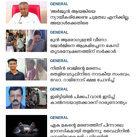
പൊട്ടിവീണാൽപോലും മന്ത്രിയെ
GENERAL
വിളിക്കുന്ന കാലമാണിത്'
'അർജുൻ ആയങ്കിയെ
ന്യായീകരിക്കേണ്ട ചുമതല എനിക്കില്ല,
അയാൾക്കെതിരെ
നടപടിയെടുത്തോട്ടെ'
GENERAL
മുൻ ആരോഗ്യമന്ത്രി വീണാ
ജോർജിനെ ആക്രമിച്ചെന്ന കേസ്:
തുടരന്വേഷണത്തിന് സർക്കാർ
തീരുമാനം
GENERAL
നിതിൻ രാജിന്റെ മരണം:
തെളിവെടുപ്പിനിടെ നാടകീയ സംഭവം,
ഡോ. റാമിനോട് ക്ഷമ ചോദിച്ച്
വിദ്യാർത്ഥികൾ
GENERAL
ഇരിട്ടിയിൽ പിക്കപ് വാൻ ഇടിച്ച്
കാൽനടയാത്രക്കാരന് ദാരുണാന്ത്യം
GENERAL
ഏക മകന്റെ മരണത്തിന് പിന്നാലെ
മാനസികമായി തളർന്നു; വൈപ്പിനിൽ