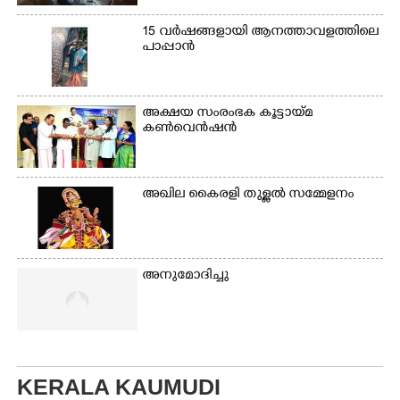
എന്നിവർ
സഹകരണ-എക്സൈസ്
വകുപ്പ് മന്ത്രി എം. ലിജു,
15 വർഷങ്ങളായി ആനത്താവളത്തിലെ
കൃഷിവകുപ്പ് മന്ത്രി ടി.
പാപ്പാൻ
സിദ്ദിഖ്, റെജി ചെറിയാൻ
എം. എൽ. എ എന്നിവർ
സമീപം
അക്ഷയ സംരംഭക കൂട്ടായ്മ
കൺവെൻഷൻ
അഖില കൈരളി തുള്ളൽ സമ്മേളനം
അനുമോദിച്ചു
KERALA KAUMUDI