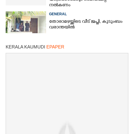
നൽകണം
GENERAL
തോരാമഴയ്ക്കിടെ വീട് ജപ്തി, കുടുംബം
വരാന്തയിൽ
KERALA KAUMUDI
EPAPER