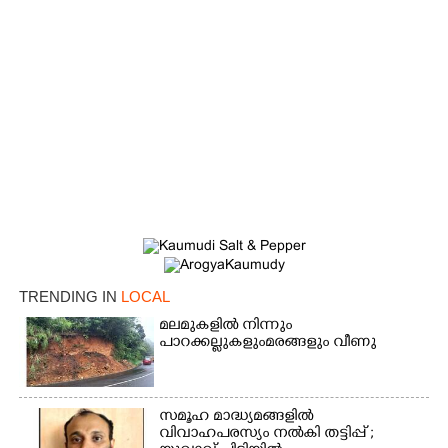
TRENDING IN
LOCAL
×
Share this link
മലമുകളിൽ നിന്നും
പാറക്കല്ലുകളുംമരങ്ങളും വീണു
സമൂഹ മാദ്ധ്യമങ്ങളിൽ
വിവാഹപരസ്യം നൽകി തട്ടിപ്പ് ;
Copy Link