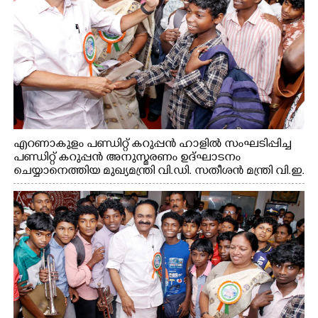
എറണാകുളം പണ്ഡിറ്റ് കറുപ്പൻ ഹാളിൽ സംഘടിപ്പിച്ച
പണ്ഡിറ്റ് കറുപ്പൻ അനുസ്മരണം ഉദ്ഘാടനം
ചെയ്യാനെത്തിയ മുഖ്യമന്ത്രി വി.ഡി. സതീശൻ മന്ത്രി വി.ഇ.
അബ്ദുൽ ഗഫൂർ ഹൈബി ഈഡൻ എം.പി
എന്നിവരുമായി സൗഹൃദ സംഭാഷണത്തിൽ