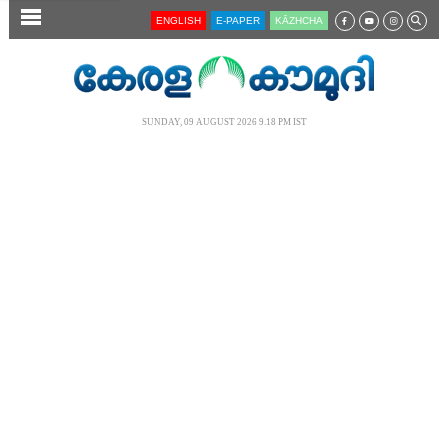
SECTIONS
ENGLISH
E-PAPER
KĀZHCHA
HOME
LATEST
SUNDAY, 09 AUGUST 2026 9.18 PM IST
AUDIO
NOTIFIED NEWS
POLL
KERALA
LOCAL
NEWS 360
CASE DIARY