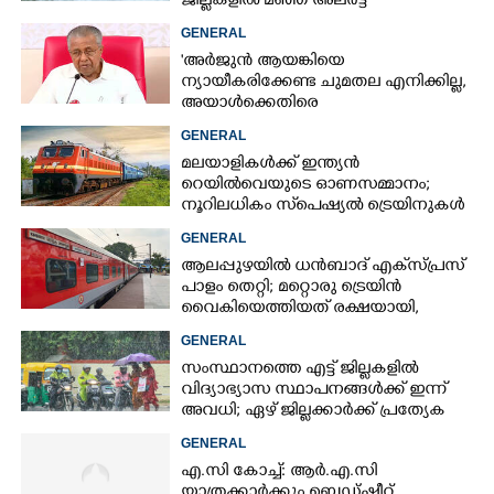
ജില്ലകളിൽ മഞ്ഞ അലർട്ട്
GENERAL
'അർജുൻ ആയങ്കിയെ
ന്യായീകരിക്കേണ്ട ചുമതല എനിക്കില്ല,
അയാൾക്കെതിരെ
നടപടിയെടുത്തോട്ടെ'
GENERAL
മലയാളികൾക്ക് ഇന്ത്യൻ
റെയിൽവെയുടെ ഓണസമ്മാനം;
നൂറിലധികം സ്‌പെഷ്യൽ ട്രെയിനുകൾ
കേരളത്തിലേക്ക്
GENERAL
ആലപ്പുഴയിൽ ധൻബാദ് എക്‌സ്പ്രസ്
പാളം തെറ്റി; മറ്റൊരു ട്രെയിൻ
വൈകിയെത്തിയത് രക്ഷയായി,
ഒഴിവായത് വൻ ദുരന്തം
GENERAL
സംസ്ഥാനത്തെ എട്ട് ജില്ലകളിൽ
വിദ്യാഭ്യാസ സ്ഥാപനങ്ങൾക്ക് ഇന്ന്
അവധി; ഏഴ് ജില്ലക്കാർക്ക് പ്രത്യേക
ജാഗ്രതാ മുന്നറിയിപ്പ്
GENERAL
എ.സി കോച്ച്: ആർ.എ.സി
യാത്രക്കാർക്കും ബെഡ്ഷീറ്റ്