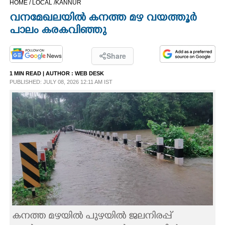
HOME /
LOCAL /
KANNUR
CINEMA
വനമേഖലയിൽ കനത്ത മഴ വയത്തൂർ
പാലം കരകവിഞ്ഞു
OPINION
Share
PHOTOS
1 MIN READ
| AUTHOR :
WEB DESK
PUBLISHED: JULY 08, 2026 12:11 AM IST
LIFESTYLE
SPIRITUAL
INFO+
ART
ASTRO
കനത്ത മഴയിൽ പുഴയിൽ ജലനിരപ്പ്