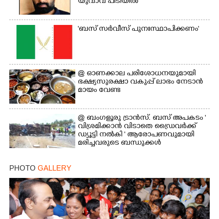
യുവാവ് പിടിയിൽ
'ബസ് സർവീസ് പുനഃസ്ഥാപിക്കണം'
@​​​​​​​ ഓണക്കാല പരിശോധനയുമായി
ഭക്ഷ്യസുരക്ഷാ വകുപ്പ് ലാഭം നേടാൻ
മായം വേണ്ട
@ ബംഗളൂരു ട്രാൻസ്. ബസ് അപകടം '
വി​ശ്ര​മിക്കാൻ വിടാതെ ഡ്രൈ​വ​ർ​ക്ക്
ഡ്യൂട്ടി നൽകി ' ആരോപണവുമായി
മരിച്ചവരുടെ ബന്ധുക്കൾ
PHOTO
GALLERY