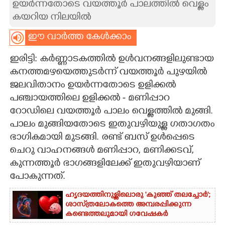
ഉയർന്നതോടെ വയത്തൂർ പാലത്തിൽ വെള്ളം
കയറിയ നിലയിൽ
CARTOONS
ഈ വാർത്ത കേൾക്കാം
LITERATURE
ഇരിട്ടി: കർണ്ണാടകത്തിൽ ഉൾവനങ്ങളിലുണ്ടായ
കനത്തമഴയെത്തുടർന്ന് വയത്തൂർ പുഴയിൽ
ZOOM
ജലവിതാനം ഉയർന്നതോടെ ഉളിക്കൽ
പഞ്ചായത്തിലെ ഉളിക്കൽ - മണിപ്പാറ
CONTACT US
റോഡിലെ വയത്തൂർ പാലം വെള്ളത്തിൽ മുങ്ങി.
പാലം മുങ്ങിയതോടെ ഇതുവഴിയുള്ള ഗതാഗതം
ഭാഗികമായി മുടങ്ങി. രണ്ട് ബസ് ഉൾപ്പെടെ
ചെറു വാഹനങ്ങൾ മണിപ്പാറ, മണിക്കടവ്,
കുന്നത്തൂർ ഭാഗങ്ങളിലേക്ക് ഇതുവഴിയാണ്
പോകുന്നത്.
ഹൃദയത്തിനുള്ളിലൊരു 'കുഞ്ഞ് തലച്ചോർ';
ശാസ്‌ത്രലോകത്തെ അമ്പരപ്പിക്കുന്ന
കണ്ടെത്തലുമായി ഗവേഷകർ