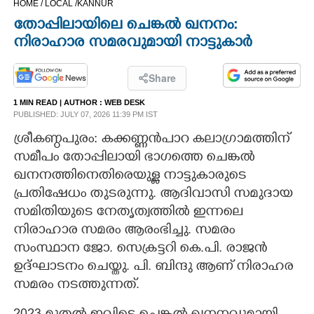
HOME /
LOCAL /
KANNUR
CINEMA
തോപ്പിലായിലെ ചെങ്കൽ ഖനനം:
നിരാഹാര സമരവുമായി നാട്ടുകാർ
OPINION
Share
PHOTOS
1 MIN READ
| AUTHOR :
WEB DESK
PUBLISHED: JULY 07, 2026 11:39 PM IST
LIFESTYLE
ശ്രീകണ്ഠപുരം: കക്കണ്ണൻപാറ കലാഗ്രാമത്തിന്
സമീപം തോപ്പിലായി ഭാഗത്തെ ചെങ്കൽ
ഖനനത്തിനെതിരെയുള്ള നാട്ടുകാരുടെ
SPIRITUAL
പ്രതിഷേധം തുടരുന്നു. ആദിവാസി സമുദായ
സമിതിയുടെ നേതൃത്വത്തിൽ ഇന്നലെ
INFO+
നിരാഹാര സമരം ആരംഭിച്ചു. സമരം
സംസ്ഥാന ജോ. സെക്രട്ടറി കെ.പി. രാജൻ
ART
ഉദ്ഘാടനം ചെയ്തു. പി. ബിന്ദു ആണ് നിരാഹര
സമരം നടത്തുന്നത്.
ASTRO