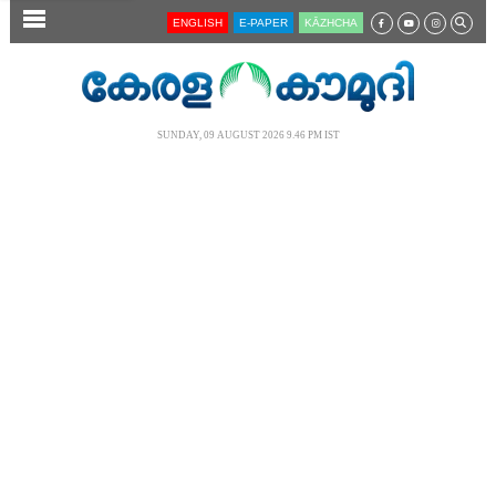
SECTIONS
ENGLISH
E-PAPER
KĀZHCHA
HOME
LATEST
SUNDAY, 09 AUGUST 2026 9.46 PM IST
AUDIO
NOTIFIED NEWS
POLL
KERALA
LOCAL
NEWS 360
CASE DIARY