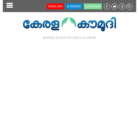
SECTIONS
ENGLISH
E-PAPER
KĀZHCHA
HOME
LATEST
SUNDAY, 09 AUGUST 2026 12.12 AM IST
AUDIO
NOTIFIED NEWS
POLL
KERALA
LOCAL
NEWS 360
CASE DIARY