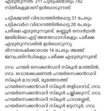
എഴുതുന്നത്. 211 പുരുഷന്മാരും 782
സ്ത്രീകളുമാണ് ഉൾപ്പെടുന്നത്.
CARTOONS
പട്ടികജാതി വിഭാഗത്തിൽപ്പെട്ട 31 പേരും
LITERATURE
പട്ടികവർഗ വിഭാഗത്തിൽപ്പെട്ട 28 പേരും
പരീക്ഷ എഴുതുന്നുണ്ട്. കണ്ണൂർ സെൻട്രൽ
ജയിലിലെ എട്ട് അന്തേവാസികളും പരീക്ഷ
ZOOM
എഴുതുന്നവരിൽ ഉൾപ്പെടുന്നു.
ഭിന്നശേഷിക്കാരായ 14 പേരും അഞ്ച്
CONTACT US
ജനപ്രതിനിധികളും പരീക്ഷ എഴുതുന്നുണ്ട്.
ഗവ. ഹയർ സെക്കൻഡറി സ്‌കൂൾ മാത്തിൽ,
ഗവ. വൊക്കേഷണൽ ഹയർസെക്കൻഡറി
സ്‌കൂൾ മാടായി, മൂത്തേടത്ത്
ഹയർസെക്കൻഡറി സ്‌കൂൾ തളിപ്പറമ്പ്, ഗവ.
ഹയർസെക്കൻഡറി സ്‌കൂൾ പള്ളിക്കുന്ന്, ഗവ.
ഹയർസെക്കൻഡറി സ്‌കൂൾ ചാവശ്ശേരി,
ഹയർസെക്കൻഡറി സ്‌കൂൾ മട്ടന്നൂർ, ഗവ.