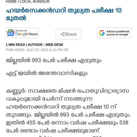
HOME /
LOCAL /
KANNUR
CINEMA
ഹയർസെക്കൻഡറി തുല്യത പരീക്ഷ 10
മുതൽ
OPINION
Share
PHOTOS
1 MIN READ
| AUTHOR :
WEB DESK
PUBLISHED: JULY 07, 2026 11:41 PM IST
LIFESTYLE
ജില്ലയിൽ 993 പേർ പരീക്ഷ എഴുതും
എട്ട് ജയിൽ അന്തേവാസികളും
SPIRITUAL
കണ്ണൂർ: സാക്ഷരത മിഷൻ പൊതുവിദ്യാഭ്യാസ
INFO+
വകുപ്പുമായി ചേർന്ന് നടത്തുന്ന
ഹയർസെക്കൻഡറി തുല്യത പരീക്ഷ 10 ന്
ART
തുടങ്ങും. ജില്ലയിൽ 993 പേർ പരീക്ഷ എഴുതും.
ഇതിൽ 455 പേർ ഒന്നാം വർഷ പരീക്ഷയും 538
ASTRO
പേർ രണ്ടാം വർഷ പരീക്ഷയുമാണ്