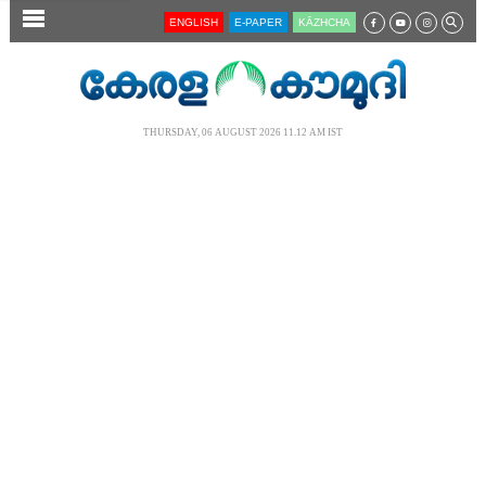
SECTIONS
ENGLISH
E-PAPER
KĀZHCHA
HOME
LATEST
THURSDAY, 06 AUGUST 2026 11.12 AM IST
AUDIO
NOTIFIED NEWS
POLL
KERALA
LOCAL
NEWS 360
CASE DIARY