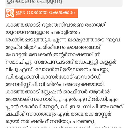
ഉദ്ഘാടനം ചെയ്യുന്നു
CARTOONS
ഈ വാർത്ത കേൾക്കാം
കാഞ്ഞങ്ങാട്: ദുരന്തനിവാരണ രംഗത്ത്
LITERATURE
യുവജനങ്ങളുടെ പങ്കാളിത്തം
ശക്തിപ്പെടുത്തുക എന്ന ലക്ഷ്യത്തോടെ “യുവ
ZOOM
ആപ്‌ദ മിത്ര” പരിശീലനം കാഞ്ഞങ്ങാട്
ഹോട്ടൽ ബേക്കൽ ഇന്റർനാഷണലിൽ
CONTACT US
സമാപിച്ചു. സമാപനചടങ്ങ് ഡെപ്യൂട്ടി കളക്ടർ
ലിപു എസ്. ലോറൻസ് ഉദ്ഘാടനം ചെയ്തു.
ഡി.ഐ.ഒ.സി കാസർകോട് ഹസാർഡ്
അനലിസ്റ്റ് പി.വി
ശിൽപ
അദ്ധ്യക്ഷയായി.
കാഞ്ഞങ്ങാട് സ്റ്റേഷൻ ഓഫീസർ ആദർശ്
അശോക് സംസാരിച്ചു. എൽ.എസ്.ജി.ഡി.എം
പ്ലാൻ കോർഡിനേറ്റർ, ഡി.ഇ.ഒ. സി.പി അഹമ്മദ്
ഷഫീഖ് സ്വാഗതവും എൻ.വൈ.കെ മാസ്റ്റർ
ട്രെയിനർ ഷരീഫ് നന്ദിയും പറഞ്ഞു.