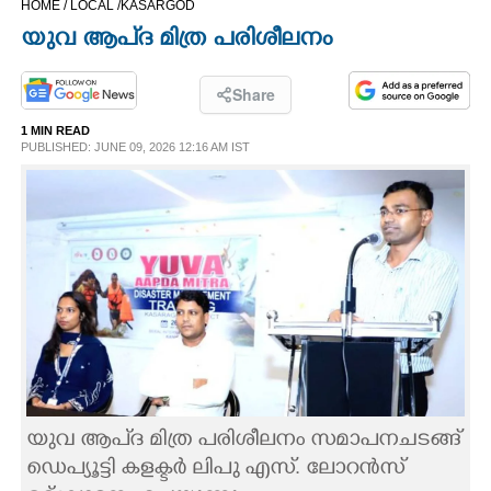
HOME /
LOCAL /
KASARGOD
CINEMA
യുവ ആപ്ദ മിത്ര പരിശീലനം
OPINION
Share
1 MIN READ
PHOTOS
PUBLISHED: JUNE 09, 2026 12:16 AM IST
LIFESTYLE
SPIRITUAL
INFO+
ART
യുവ ആപ്ദ മിത്ര പരിശീലനം സമാപനചടങ്ങ്
ASTRO
ഡെപ്യൂട്ടി കളക്ടർ ലിപു എസ്. ലോറൻസ്