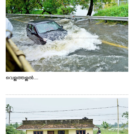
വെള്ളത്തള്ളൽ....