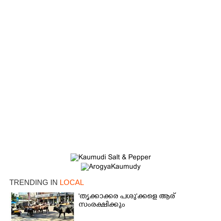
×
Share this link
TRENDING IN
LOCAL
'തൃക്കാക്കര പശു'ക്കളെ ആര്
സംരക്ഷിക്കും