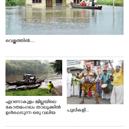
വെള്ളത്തിൽ....
എറണാകുളം ജില്ലയിലെ
കോതമംഗലം താലൂക്കിൽ
പുലികളി...
ഉൾപ്പെടുന്ന ഒരു വലിയ
ഗ്രാമപഞ്ചായത്താണ് കുട്ട
മ്പുഴ ഗ്രാമ പഞ്ചായത്ത്.