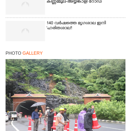
കണ്ണമ്മൂല-അയ്യങ്കാളി റോഡ്
140 വർഷത്തെ മൃഗശാല ഇനി
'ഹരിതശാല'!
PHOTO
GALLERY