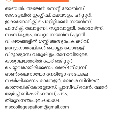
അഞ്ചൽ: അഞ്ചൽ സെന്റ് ജോൺസ്
CARTOONS
കോളേജിൽ ഇംഗ്ലീഷ്, മലയാളം, ഹിസ്റ്ററി,
ഇക്കണോമിക്സ്, പൊളിറ്റിക്കൽ സയൻസ്,
LITERATURE
ഫിസിക്സ്, ബോട്ടണി, സുവോളജി, കൊമേഴ്സ്,
സംസ്കൃതം, ഡേറ്റാ സയൻസ് എന്നീ
ZOOM
വിഷയങ്ങളിൽ ഗസ്റ്റ് അദ്ധ്യാപക ഒഴിവ്.
ഉദ്യോഗാർത്ഥികൾ കൊല്ലം കോളേജ്
CONTACT US
വിദ്യാഭ്യാസ വകുപ്പ് ഉപമേധാവിയുടെ
കാര്യാലയത്തിൽ പേര് രജിസ്റ്റർ
ചെയ്തവരായിരിക്കണം. മേയ് 4ന് മുമ്പ്
ഓൺലൈനായോ നേരിട്ടോ അപേക്ഷ
സമർപ്പിക്കണം. മാനേജ‌ർ, മലങ്കര സിറിയൻ
കാത്തലിക് കോളേജസ്, പ്ലാസിഡ് ഭവൻ, മേജർ
ആർച്ച് ബിഷപ്പ് ഹൗസ്, പട്ടം,
തിരുവനന്തപുരം-695004.
msccollegespattom@gmail.com