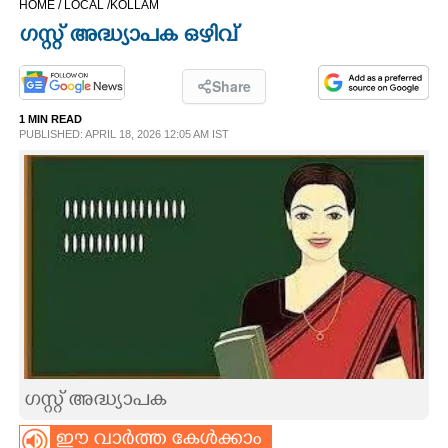
HOME /
LOCAL /
KOLLAM
CINEMA
ഗസ്റ്റ് അദ്ധ്യാപക ഒഴിവ്
OPINION
Share
1 MIN READ
PHOTOS
PUBLISHED: APRIL 18, 2026 12:05 AM IST
LIFESTYLE
SPIRITUAL
INFO+
ART
ഗസ്റ്റ് അദ്ധ്യാപക
ASTRO
ഈ വാർത്ത കേൾക്കാം