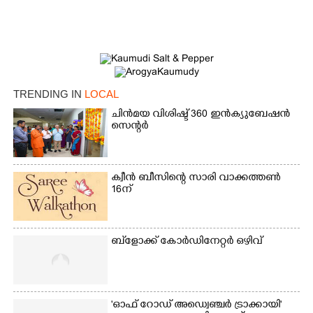
TRENDING IN
LOCAL
ചിൻമയ വിശിഷ്ട് 360 ഇൻക്യുബേഷൻ
സെന്റർ
ക്വീൻ ബീസിന്റെ സാരി വാക്കത്തൺ
×
16ന്
Share this link
ബ്‌ളോക്ക് കോർഡിനേറ്റർ ഒഴിവ്
Copy Link
'ഓഫ് റോഡ് അഡ്വെഞ്ചർ ട്രാക്കായി'