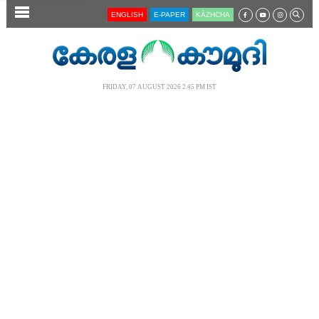
SECTIONS
ENGLISH
E-PAPER
KĀZHCHA
HOME
LATEST
FRIDAY, 07 AUGUST 2026 2.45 PM IST
AUDIO
NOTIFIED NEWS
POLL
KERALA
LOCAL
NEWS 360
CASE DIARY