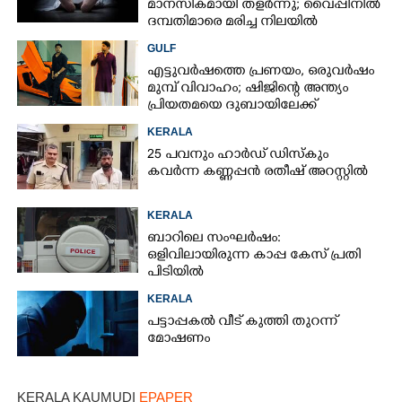
മാനസികമായി തളർന്നു; വൈപ്പിനിൽ
ദമ്പതിമാരെ മരിച്ച നിലയിൽ
കണ്ടെത്തി
GULF
എട്ടുവർഷത്തെ പ്രണയം,​ ഒരുവർഷം
മുമ്പ് വിവാഹം; ഷിജിന്റെ അന്ത്യം
പ്രിയതമയെ ദുബായിലേക്ക്
കൊണ്ടുവരാനുള്ള ഒരുക്കത്തിനിടെ
KERALA
25 പവനും ഹാർഡ് ഡിസ്കും
കവർന്ന കണ്ണപ്പൻ രതീഷ് അറസ്റ്റിൽ
KERALA
ബാറിലെ സംഘർഷം:
ഒളിവിലായിരുന്ന കാപ്പ കേസ് പ്രതി
പിടിയിൽ
KERALA
പട്ടാപ്പകൽ വീട് കുത്തി തുറന്ന്
മോഷണം
KERALA KAUMUDI
EPAPER