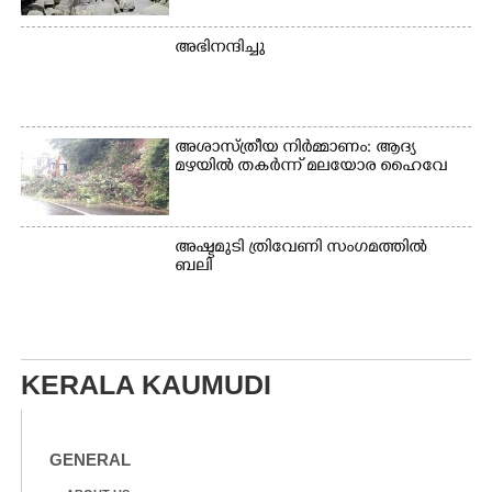
അഭിനന്ദിച്ചു
അശാസ്ത്രീയ നിർമ്മാണം: ആദ്യ
മഴയിൽ തകർന്ന് മലയോര ഹൈവേ
അഷ്ടമുടി ത്രിവേണി സംഗമത്തിൽ
ബലി
KERALA KAUMUDI
GENERAL