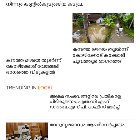
നിന്നും കണ്ണിൽകുടുങ്ങിയ കടുവ.
കനത്ത മഴയെ തുടർന്ന്
കോഴിക്കോട് കക്കോടി
കനത്ത മഴയെ തുടർന്ന്
പൂവത്തൂർ ഭാഗത്തെ
കോഴിക്കോട് വേങ്ങേരി
വീടുകളിൽ വെള്ളം
ഭാഗത്തെ വീടുകളിൽ
കയറിയപ്പോൾ
വെള്ളം
കയറിയപ്പോൾ ആളുകളെ
TRENDING IN
LOCAL
സുരക്ഷിത സ്ഥാനത്തേക്ക്
മാറ്റുന്ന സുരക്ഷാസേനാം
അക്രമ സംഭവങ്ങളിലെ പ്രതികളെ
ഗങ്ങൾ
പിടികൂടണം; എൽ.ഡി.എഫ്
ഡിവൈ.എസ്.പി. ഓഫീസ് മാർച്ച്
അനുസ്മരണവും ആണ്ട് നേർച്ചയും