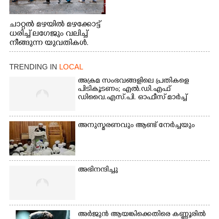
ചാറ്റൽ മഴയിൽ മഴക്കോട്ട്
ധരിച്ച് ലഗേജും വലിച്ച്
നീങ്ങുന്ന യുവതികൾ.
എറണാകുളം മേനകയിൽ
നിന്നുള്ള കാഴ്ച
TRENDING IN
LOCAL
അക്രമ സംഭവങ്ങളിലെ പ്രതികളെ
പിടികൂടണം; എൽ.ഡി.എഫ്
ഡിവൈ.എസ്.പി. ഓഫീസ് മാർച്ച്
അനുസ്മരണവും ആണ്ട് നേർച്ചയും
അഭിനന്ദിച്ചു
അർജുൻ ആയങ്കിക്കെതിരെ കണ്ണൂരിൽ