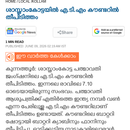
HOME /
LOCAL /
KOLLAM
CINEMA
ശാസ്താംകോട്ടയിൽ എ.ടി.എം കൗണ്ടറിൽ
തീപിടിത്തം
OPINION
Share
PHOTOS
1 MIN READ
PUBLISHED: JUNE 09, 2026 02:19 AM IST
LIFESTYLE
ഈ വാർത്ത കേൾക്കാം
കുന്നത്തൂർ: ശാസ്താംകോട്ട പത്മാവതി
SPIRITUAL
ജംഗ്ഷനിലെ എ.ടി.എം കൗണ്ടറിൽ
തീപിടിത്തം. ഇന്നലെ രാവിലെ 7.10
INFO+
ഓടെയായിരുന്നു സംഭവം. പത്മാവതി
ആശുപത്രിക്ക് എതിർത്തെ ഇന്ത്യ നമ്പർ വൺ
എന്ന പേരിലുള്ള എ.ടി.എം കൗണ്ടറിലാണ്
ART
തീപിടിത്തം ഉണ്ടായത്. കൗണ്ടറിലെ ബാറ്ററി
ഷോട്ടായി ബാറ്ററി ക്യാബിനും ഫാനിനും
ASTRO