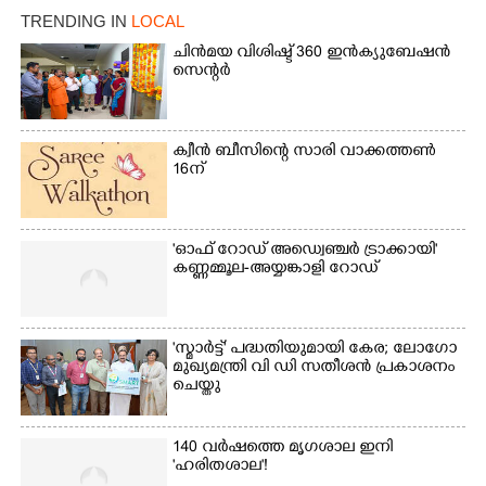
TRENDING IN
LOCAL
ചിൻമയ വിശിഷ്ട് 360 ഇൻക്യുബേഷൻ
സെന്റർ
ക്വീൻ ബീസിന്റെ സാരി വാക്കത്തൺ
16ന്
'ഓഫ് റോഡ് അഡ്വെഞ്ചർ ട്രാക്കായി'
കണ്ണമ്മൂല-അയ്യങ്കാളി റോഡ്
×
Share this link
'സ്മാർട്ട്' പദ്ധതിയുമായി കേര; ലോഗോ
മുഖ്യമന്ത്രി വി ഡി സതീശൻ പ്രകാശനം
ചെയ്തു
Copy Link
140 വർഷത്തെ മൃഗശാല ഇനി
'ഹരിതശാല'!