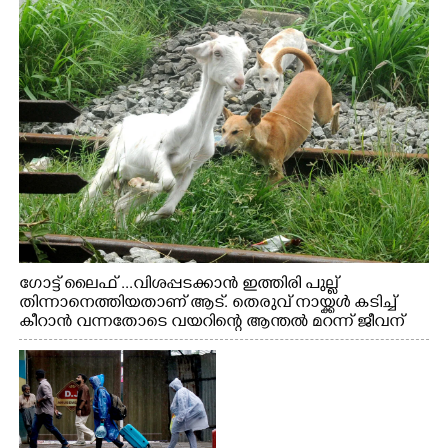
ഗോട്ട് ലൈഫ് ...വിശപ്പടക്കാൻ ഇത്തിരി പുല്ല്
തിന്നാനെത്തിയതാണ് ആട്. തെരുവ് നായ്ക്കൾ കടിച്ച്
കീറാൻ വന്നതോടെ വയറിന്റെ ആന്തൽ മറന്ന് ജീവന്
വേണ്ടിയായി ഓട്ടം. എറണാകുളം വാത്തുരുത്തിയിൽ
നിന്നുള്ള കാഴ്ച