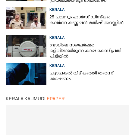
പ്രിയതമയെ ദുബായിലേക്ക്
കൊണ്ടുവരാനുള്ള ഒരുക്കത്തിനിടെ
KERALA
25 പവനും ഹാർഡ് ഡിസ്കും
കവർന്ന കണ്ണപ്പൻ രതീഷ് അറസ്റ്റിൽ
KERALA
ബാറിലെ സംഘർഷം:
ഒളിവിലായിരുന്ന കാപ്പ കേസ് പ്രതി
പിടിയിൽ
KERALA
പട്ടാപ്പകൽ വീട് കുത്തി തുറന്ന്
മോഷണം
KERALA KAUMUDI
EPAPER