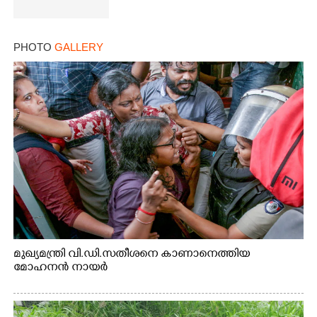
PHOTO
GALLERY
മുഖ്യമന്ത്രി വി.ഡി.സതീശനെ കാണാനെത്തിയ
മോഹനൻ നായർ