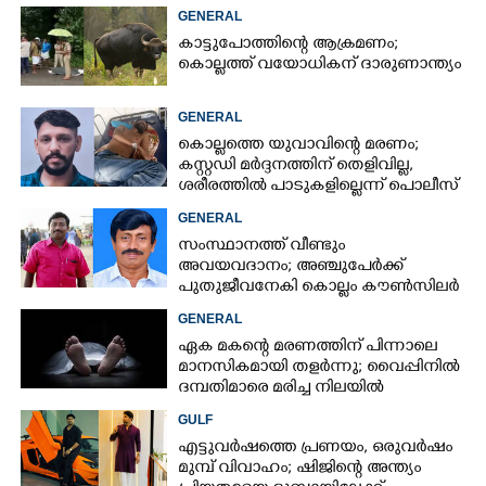
കാണാനില്ല
GENERAL
കാട്ടുപോത്തിന്റെ ആക്രമണം;
കൊല്ലത്ത് വയോധികന് ദാരുണാന്ത്യം
GENERAL
കൊല്ലത്തെ യുവാവിന്റെ മരണം;
കസ്റ്റഡി മർദ്ദനത്തിന് തെളിവില്ല,
ശരീരത്തിൽ പാടുകളില്ലെന്ന് പൊലീസ്
GENERAL
സംസ്ഥാനത്ത് വീണ്ടും
അവയവദാനം; അഞ്ചുപേർക്ക്
പുതുജീവനേകി കൊല്ലം കൗൺസിലർ
ബി അജിത് കുമാർ
GENERAL
ഏക മകന്റെ മരണത്തിന് പിന്നാലെ
മാനസികമായി തളർന്നു; വൈപ്പിനിൽ
ദമ്പതിമാരെ മരിച്ച നിലയിൽ
കണ്ടെത്തി
GULF
എട്ടുവർഷത്തെ പ്രണയം,​ ഒരുവർഷം
മുമ്പ് വിവാഹം; ഷിജിന്റെ അന്ത്യം