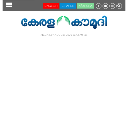
SECTIONS
ENGLISH
E-PAPER
KĀZHCHA
HOME
LATEST
FRIDAY, 07 AUGUST 2026 10.43 PM IST
AUDIO
NOTIFIED NEWS
POLL
KERALA
LOCAL
NEWS 360
CASE DIARY