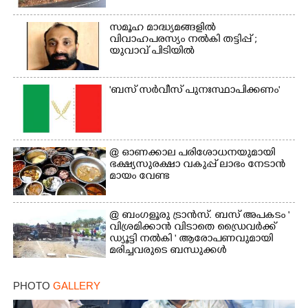
സമൂഹ മാദ്ധ്യമങ്ങളിൽ
വിവാഹപരസ്യം നൽകി തട്ടിപ്പ് ;
യുവാവ് പിടിയിൽ
'ബസ് സർവീസ് പുനഃസ്ഥാപിക്കണം'
×
Share this link
@​​​​​​​ ഓണക്കാല പരിശോധനയുമായി
ഭക്ഷ്യസുരക്ഷാ വകുപ്പ് ലാഭം നേടാൻ
മായം വേണ്ട
@ ബംഗളൂരു ട്രാൻസ്. ബസ് അപകടം '
വി​ശ്ര​മിക്കാൻ വിടാതെ ഡ്രൈ​വ​ർ​ക്ക്
Copy Link
ഡ്യൂട്ടി നൽകി ' ആരോപണവുമായി
മരിച്ചവരുടെ ബന്ധുക്കൾ
PHOTO
GALLERY