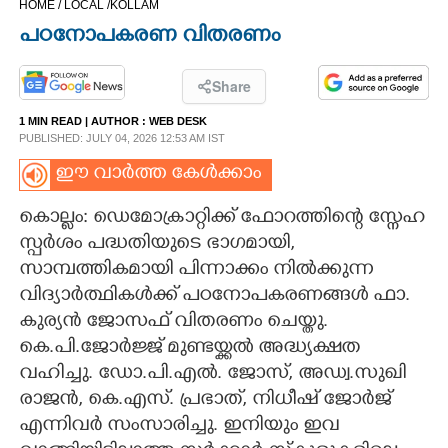
HOME /
LOCAL /
KOLLAM
CINEMA
പഠനോപകരണ വിതരണം
OPINION
Share
1 MIN READ
| AUTHOR :
WEB DESK
PHOTOS
PUBLISHED: JULY 04, 2026 12:53 AM IST
ഈ വാർത്ത കേൾക്കാം
LIFESTYLE
കൊല്ലം: ഡെമോക്രാറ്റിക്ക് ഫോറത്തിന്റെ സ്നേഹ
സ്പർശം പദ്ധതിയുടെ ഭാഗമായി,
SPIRITUAL
സാമ്പത്തികമായി പിന്നാക്കം നിൽക്കുന്ന
വിദ്യാർത്ഥികൾക്ക് പഠനോപകരണങ്ങൾ ഫാ.
INFO+
കുര്യൻ ജോസഫ് വിതരണം ചെയ്തു.
കെ.പി.ജോർജ്ജ് മുണ്ടയ്ക്കൽ അദ്ധ്യക്ഷത
ART
വഹിച്ചു. ഡോ.പി.എൽ. ജോസ്, അഡ്വ.സുഖി
രാജൻ, കെ.എസ്. പ്രഭാത്, നിധീഷ് ജോർജ്
എന്നിവർ സംസാരിച്ചു. ഇനിയും ഇവ
ASTRO