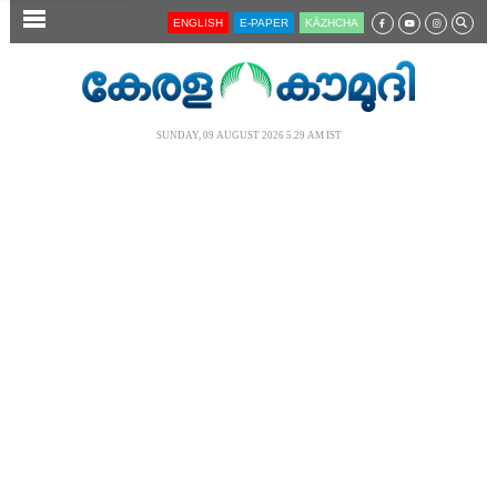
SECTIONS
ENGLISH
E-PAPER
KĀZHCHA
HOME
LATEST
SUNDAY, 09 AUGUST 2026 5.29 AM IST
AUDIO
NOTIFIED NEWS
POLL
KERALA
LOCAL
NEWS 360
CASE DIARY