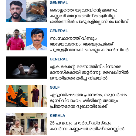
GENERAL
കൊല്ലത്തെ യുവാവിന്റെ മരണം;
കസ്റ്റഡി മർദ്ദനത്തിന് തെളിവില്ല,
ശരീരത്തിൽ പാടുകളില്ലെന്ന് പൊലീസ്
GENERAL
സംസ്ഥാനത്ത് വീണ്ടും
അവയവദാനം; അഞ്ചുപേർക്ക്
പുതുജീവനേകി കൊല്ലം കൗൺസിലർ
ബി അജിത് കുമാർ
GENERAL
ഏക മകന്റെ മരണത്തിന് പിന്നാലെ
മാനസികമായി തളർന്നു; വൈപ്പിനിൽ
ദമ്പതിമാരെ മരിച്ച നിലയിൽ
കണ്ടെത്തി
GULF
എട്ടുവർഷത്തെ പ്രണയം,​ ഒരുവർഷം
മുമ്പ് വിവാഹം; ഷിജിന്റെ അന്ത്യം
പ്രിയതമയെ ദുബായിലേക്ക്
കൊണ്ടുവരാനുള്ള ഒരുക്കത്തിനിടെ
KERALA
25 പവനും ഹാർഡ് ഡിസ്കും
കവർന്ന കണ്ണപ്പൻ രതീഷ് അറസ്റ്റിൽ