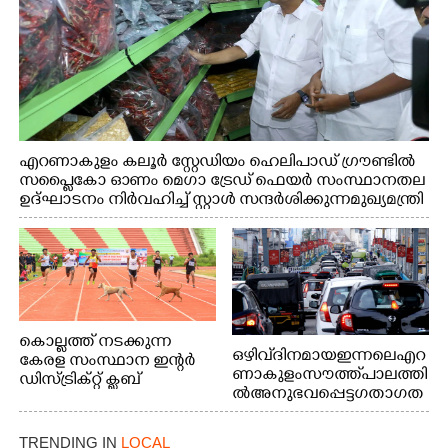
എറണാകുളം കലൂർ സ്റ്റേഡിയം ഹെലിപാഡ് ഗ്രൗണ്ടിൽ
സപ്ളൈകോ ഓണം മെഗാ ട്രേഡ് ഫെയർ സംസ്ഥാനതല
ഉദ്ഘാടനം നിർവഹിച്ച് സ്റ്റാൾ സന്ദർശിക്കുന്ന മുഖ്യമന്ത്രി
വി.ഡി. സതീശൻ. മന്ത്രി അനൂപ് ജേക്കബ് സമീപം
കൊല്ലത്ത് നടക്കുന്ന
ഒഴിവ് ദിനമായ ഇന്നലെ എറ
കേരള സംസ്ഥാന ഇന്റർ
ണാകുളം സൗത്ത് പാലത്തി
ഡിസ്ട്രിക്റ്റ് ക്ലബ്
ൽ അനുഭവപ്പെട്ട ഗതാഗത
അത്‌ലറ്റിക്
ക്കുരുക്ക്
ചാമ്പ്യൻഷിപ്പിൽ അണ്ടർ
20 ആൺകുട്ടികളുടെ 200
TRENDING IN
LOCAL