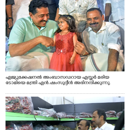
എജ്യുക്കേഷനൽ അംബാസഡറായ എസ്തർ മരിയ
ടോമിയെ മന്ത്രി എൻ.ഷംസുദ്ദീൻ അഭിനന്ദിക്കുന്നു.