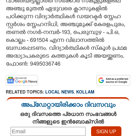
വാങ്ങിയിട്ടില്ലാത്ത സർക്കാർ സ്കൂളുകളിലെ
അഞ്ചു മുതൽ ഏഴുവരെ ക്ളാസുകളിൽ
CARTOONS
പഠിക്കുന്ന വിദ്യാർത്ഥികൾ ഡയറക്ടർ സ്നേഹ
സ്പർശം സ്നേഹനിധി, അഞ്ചുമുക്ക് കേരളപുരം,
LITERATURE
തണൽ നഗർ-നമ്പർ-193, പെരുമ്പുഴ - പി.ഒ,
കൊല്ലം - 691504 എന്ന വിലാസത്തിൽ
ZOOM
ബന്ധപ്പെടണം. വിദ്യാർത്ഥികൾ സ്കൂൾ പ്രഥമ
അദ്ധ്യാപകരുടെ കത്തുകൾ കൂടി അയയ്ക്കണം.
CONTACT US
ഫോൺ: 9495036746
RELATED TOPICS:
LOCAL NEWS
,
KOLLAM
അപ്ഡേറ്റായിരിക്കാം ദിവസവും
ഒരു ദിവസത്തെ പ്രധാന സംഭവങ്ങൾ
നിങ്ങളുടെ ഇൻബോക്സിൽ