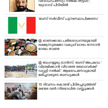
വിവാഹപരസ്യം നൽകി തട്ടിപ്പ് ;
യുവാവ് പിടിയിൽ
'ബസ് സർവീസ് പുനഃസ്ഥാപിക്കണം'
@​​​​​​​ ഓണക്കാല പരിശോധനയുമായി
ഭക്ഷ്യസുരക്ഷാ വകുപ്പ് ലാഭം നേടാൻ
മായം വേണ്ട
@ ബംഗളൂരു ട്രാൻസ്. ബസ് അപകടം '
വി​ശ്ര​മിക്കാൻ വിടാതെ ഡ്രൈ​വ​ർ​ക്ക്
ഡ്യൂട്ടി നൽകി ' ആരോപണവുമായി
മരിച്ചവരുടെ ബന്ധുക്കൾ
10 ദിവസം കൊണ്ട് പിടിച്ചെടുത്തത്
രണ്ടര ടൺ നിരോധിത വസ്തുക്കൾ