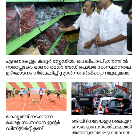
എറണാകുളം കലൂർ സ്റ്റേഡിയം ഹെലിപാഡ് ഗ്രൗണ്ടിൽ
സപ്ളൈകോ ഓണം മെഗാ ട്രേഡ് ഫെയർ സംസ്ഥാനതല
ഉദ്ഘാടനം നിർവഹിച്ച് സ്റ്റാൾ സന്ദർശിക്കുന്ന മുഖ്യമന്ത്രി
വി.ഡി. സതീശൻ. മന്ത്രി അനൂപ് ജേക്കബ് സമീപം
കൊല്ലത്ത് നടക്കുന്ന
ഒഴിവ് ദിനമായ ഇന്നലെ എറ
കേരള സംസ്ഥാന ഇന്റർ
ണാകുളം സൗത്ത് പാലത്തി
ഡിസ്ട്രിക്റ്റ് ക്ലബ്
ൽ അനുഭവപ്പെട്ട ഗതാഗത
അത്‌ലറ്റിക്