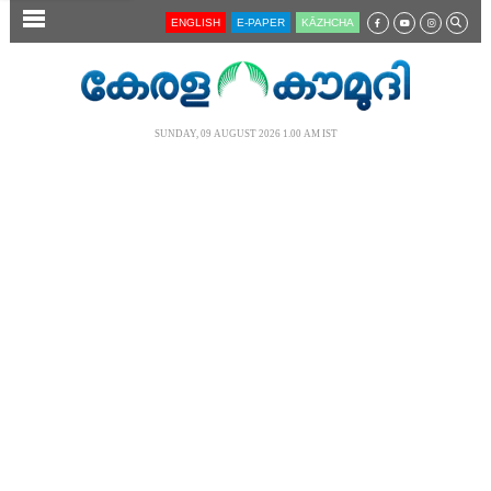
SECTIONS
ENGLISH
E-PAPER
KĀZHCHA
HOME
LATEST
SUNDAY, 09 AUGUST 2026 1.00 AM IST
AUDIO
NOTIFIED NEWS
POLL
KERALA
LOCAL
NEWS 360
CASE DIARY