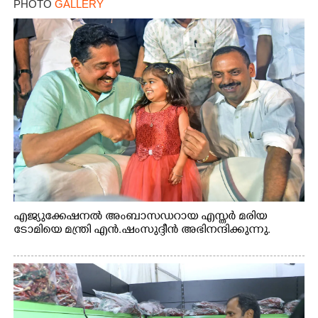
PHOTO
GALLERY
എജ്യുക്കേഷനൽ അംബാസഡറായ എസ്തർ മരിയ
ടോമിയെ മന്ത്രി എൻ.ഷംസുദ്ദീൻ അഭിനന്ദിക്കുന്നു.