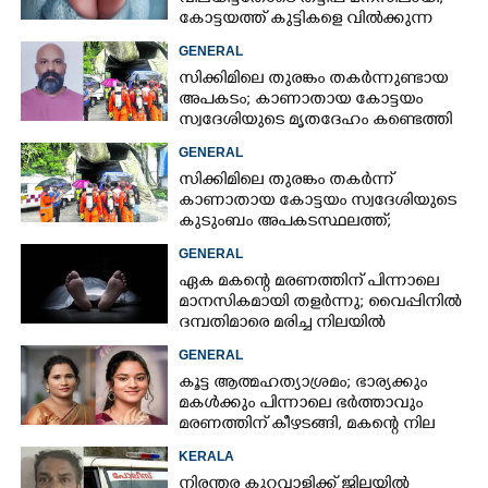
കോട്ടയത്ത് കുട്ടികളെ വിൽക്കുന്ന
സംഘം'; കൂടുതൽ
GENERAL
വെളിപ്പെടുത്തലുമായി ഗർഭിണി
സിക്കിമിലെ തുരങ്കം തകർന്നുണ്ടായ
അപകടം; കാണാതായ കോട്ടയം
സ്വദേശിയുടെ മൃതദേഹം കണ്ടെത്തി
GENERAL
സിക്കിമിലെ തുരങ്കം തകർന്ന്
കാണാതായ കോട്ടയം സ്വദേശിയുടെ
കുടുംബം അപകടസ്ഥലത്ത്;
രക്ഷാപ്രവർത്തനം ദുഷ്‌കരമെന്ന്
GENERAL
വിവരം
ഏക മകന്റെ മരണത്തിന് പിന്നാലെ
മാനസികമായി തളർന്നു; വൈപ്പിനിൽ
ദമ്പതിമാരെ മരിച്ച നിലയിൽ
കണ്ടെത്തി
GENERAL
കൂട്ട ആത്മഹത്യാശ്രമം; ഭാര്യക്കും
മകൾക്കും പിന്നാലെ ഭർത്താവും
മരണത്തിന് കീഴടങ്ങി, മകന്റെ നില
അതീവ ഗുരുതരം
KERALA
നിരന്തര കുറ്റവാളിക്ക് ജില്ലയിൽ