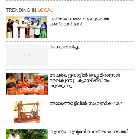
ക്കുരുക്ക്
ചാമ്പ്യൻഷിപ്പിൽ അണ്ടർ
20 ആൺകുട്ടികളുടെ 200
TRENDING IN
LOCAL
മീറ്റർ ഓട്ടം ഫൈനൽ
അക്ഷയ സംരംഭക കൂട്ടായ്മ
മത്സരത്തിനിടെ സിന്തറ്റിക്
കൺവെൻഷൻ
ട്രാക്കിന് കുറുകെ ഓടുന്ന
നായകൾ.
അനുമോദിച്ചു
അപ്പർകുട്ടനാട്ടി​ൽ വെള്ളമിറങ്ങാൻ
വൈകുന്നു ; ക്യാമ്പ് ജീവിതം
തുടരുന്നു
അമ്മത്തൊട്ടിലിൽ 'സഹസ്രിക'-1001
ആന്റോ ആന്റണി​ സന്ദർശനം നടത്തി​