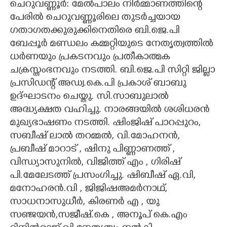
ചെറുവണ്ണൂർ: മേൽപാലം നിർമ്മാണത്തിന്റെ
പേരിൽ ചെറുവണ്ണൂരിലെ തുടർച്ചയായ
CARTOONS
ഗതാഗതക്കുരുക്കിനെതിരെ ബി.ജെ.പി
ബേപ്പൂർ മണ്ഡലം കമ്മറ്റിയുടെ നേതൃത്വത്തിൽ
LITERATURE
ധർണയും പ്രകടനവും പ്രതീകാത്മക
ചക്രസ്തംഭനവും നടത്തി. ബി.ജെ.പി സിറ്റി ജില്ലാ
ZOOM
പ്രസിഡന്റ് അഡ്വ.കെ.പി പ്രകാശ് ബാബു
ഉദ്ഘാടനം ചെയ്തു. സി.സാബുലാൽ
CONTACT US
അദ്ധ്യക്ഷത വഹിച്ചു. നാരങ്ങയിൽ ശശിധരൻ
മുഖ്യഭാഷണം നടത്തി. ഷിംജിഷ് പാറപ്പുറം,
സബീഷ് ലാൽ തറമ്മൽ, വി.മോഹനൻ,
പ്രബീഷ് മാറാട് , ഷിനു പിണ്ണാണത്ത് ,
വിന്ധ്യാസുനിൽ, വിജിത്ത് എം , ഗിരിഷ്
പി.മേലേടത്ത് പ്രസംഗിച്ചു. ഷിബീഷ് ഏ.വി,
മനോഹരൻ.വി , ജിജിഷഅമർനാഥ്,
സാധനാസുധീർ, കിരണർ എ , യു
സഞ്ജയൻ,സജീഷ്.കെ , അനൂപ് കെ.എം