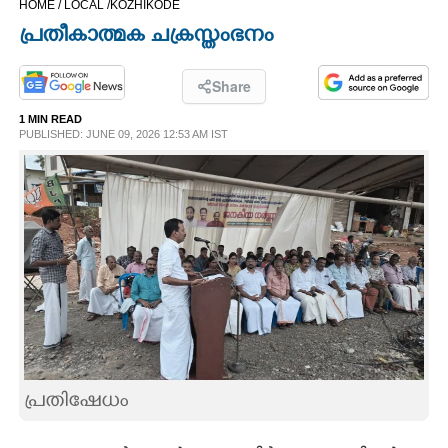
HOME /
LOCAL /
KOZHIKODE
CINEMA
പ്രതീകാത്മക ചക്രസ്തംഭനം
OPINION
Share
1 MIN READ
PHOTOS
PUBLISHED: JUNE 09, 2026 12:53 AM IST
LIFESTYLE
SPIRITUAL
INFO+
ART
പ്രതിഷേധം
ASTRO