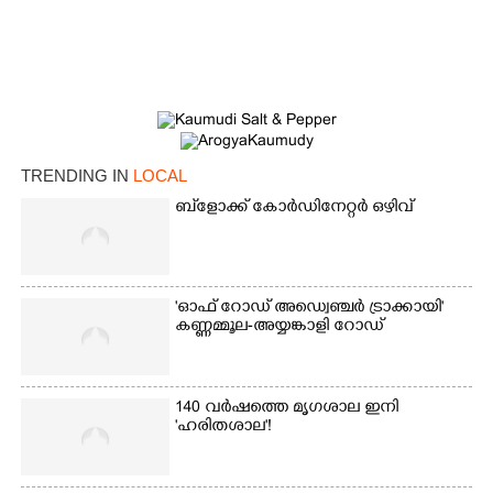
TRENDING IN
LOCAL
ബ്‌ളോക്ക് കോർഡിനേറ്റർ ഒഴിവ്
'ഓഫ് റോഡ് അഡ്വെഞ്ചർ ട്രാക്കായി'
കണ്ണമ്മൂല-അയ്യങ്കാളി റോഡ്
140 വർഷത്തെ മൃഗശാല ഇനി
'ഹരിതശാല'!