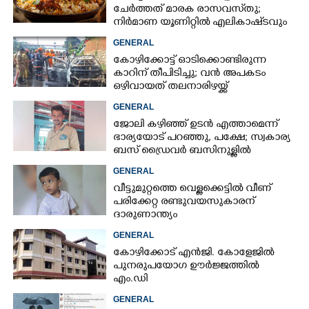
ചേർത്തത് മാരക രാസവസ്‌തു;
നിർമാണ യൂണിറ്റിൽ എലികാഷ്‌ടവും
കുപ്പിച്ചില്ലും
GENERAL
കോഴിക്കോട്ട് ഓടിക്കൊണ്ടിരുന്ന
കാറിന് തീപിടിച്ചു; വൻ അപകടം
ഒഴിവായത് തലനാരിഴയ്ക്ക്
GENERAL
ജോലി കഴിഞ്ഞ് ഉടൻ എത്താമെന്ന്
ഭാര്യയോട് പറഞ്ഞു, പക്ഷേ; സ്വകാര്യ
ബസ് ഡ്രൈവ‌ർ ബസിനുള്ളിൽ
തൂങ്ങിമരിച്ച നിലയിൽ
GENERAL
വീട്ടുമുറ്റത്തെ വെള്ളക്കെട്ടിൽ വീണ്
പരിക്കേറ്റ രണ്ടുവയസുകാരന്
ദാരുണാന്ത്യം
GENERAL
കോഴിക്കോട് എൻജി. കോളേജിൽ
പുനരുപയോഗ ഊർജ്ജത്തിൽ
എം.ഡി
GENERAL