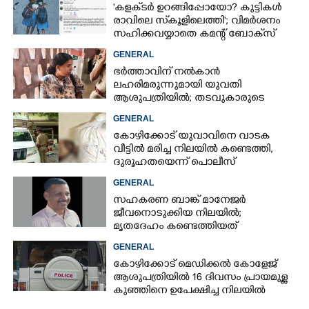
'കളക്‌ടർ ഉറങ്ങിപ്പോയോ? കുട്ടികൾ
രാവിലെ സ്‌കൂളിലെത്തി'; വിമർശനം
സഹിക്കവയ്യാതെ കമന്റ് ബോക്‌സ്
പൂട്ടി കോഴിക്കോട് കളക്‌ടർ
GENERAL
ഭർത്താവിന് നൽകാൻ
ലഹരിമരുന്നുമായി യുവതി
ആശുപത്രിയിൽ; തടവുകാരുടെ
കയ്യിൽ കൊടുത്തുവിടാൻ പദ്ധതി
GENERAL
കോഴിക്കോട് യുവാവിനെ വാടക
വീട്ടിൽ മരിച്ച നിലയിൽ കണ്ടെത്തി,
ദുരൂഹതയെന്ന് പൊലീസ്
GENERAL
സഹകരണ ബാങ്ക് മാനേജർ
ജീവനൊടുക്കിയ നിലയിൽ;
മൃതദേഹം കണ്ടെത്തിയത്
വായനശാലയിൽ
GENERAL
കോഴിക്കോട് മെഡിക്കൽ കോളേജ്
ആശുപത്രിയിൽ 16 ദിവസം പ്രായമുള്ള
കുഞ്ഞിനെ ഉപേക്ഷിച്ച നിലയിൽ