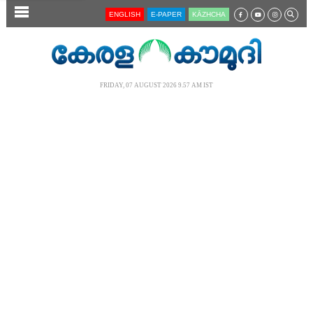
SECTIONS
ENGLISH
E-PAPER
KĀZHCHA
HOME
LATEST
FRIDAY, 07 AUGUST 2026 9.57 AM IST
AUDIO
NOTIFIED NEWS
POLL
KERALA
LOCAL
NEWS 360
CASE DIARY