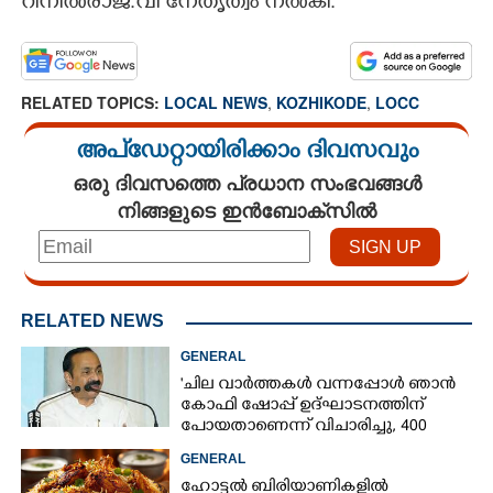
റിനിൽരാജ്.വി നേതൃത്വം നൽകി.
RELATED TOPICS:
LOCAL NEWS
,
KOZHIKODE
,
LOCC
അപ്ഡേറ്റായിരിക്കാം ദിവസവും
ഒരു ദിവസത്തെ പ്രധാന സംഭവങ്ങൾ
നിങ്ങളുടെ ഇൻബോക്സിൽ
RELATED NEWS
GENERAL
'ചില വാർത്തകൾ വന്നപ്പോൾ ഞാൻ
കോഫി ഷോപ്പ് ഉദ്ഘാടനത്തിന്
പോയതാണെന്ന് വിചാരിച്ചു, 400
കോടിയുടെ പ്രോജക്ടാണ് അത്'
GENERAL
ഹോട്ടൽ ബിരിയാണികളിൽ