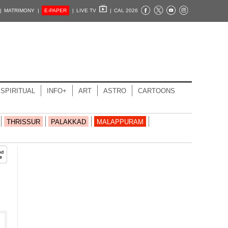
|
MATRIMONY |
E-PAPER
|
LIVE TV
|
CAL 2026
SPIRITUAL
INFO+
ART
ASTRO
CARTOONS
THRISSUR
PALAKKAD
MALAPPURAM