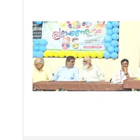
CINEMA
OPINION
PHOTOS
LIFESTYLE
SPIRITUAL
INFO+
ART
ASTRO