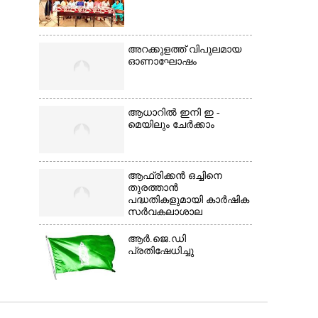
അറക്കുളത്ത് വിപുലമായ
ഓണാഘോഷം
ആധാറിൽ ഇനി ഇ -
മെയിലും ചേർക്കാം
ആഫ്രിക്കൻ ഒച്ചിനെ
തുരത്താൻ
പദ്ധതികളുമായി കാർഷിക
സർവകലാശാല
ആർ.ജെ.ഡി
പ്രതിഷേധിച്ചു