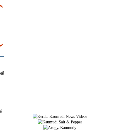
േടി
ൽ
തി