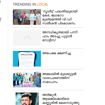
ൾ
TRENDING IN
LOCAL
'സ്മാർട്ട്' പദ്ധതിയുമായി
കേര; ലോഗോ
 :
മുഖ്യമന്ത്രി വി ഡി
സതീശൻ പ്രകാശനം
ചെയ്തു
അനധികൃതമായി പന്നി
ഫാം അടച്ചു പൂട്ടാൻ
നോട്ടീസ്
അപേക്ഷ ക്ഷണിച്ചു
×
അമലയിൽ മുലയൂട്ടൽ
വാരാചരണത്തിന്
സമാപനം
അർജുൻ
ആയങ്കിക്കെതിരെ
കണ്ണൂരിൽ കേസെടുത്തു