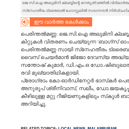
ജെ.സി.ഐ അലുമിനി ക്ലബ്ബിന്റെ നേതൃത്വത്തിൽ വിദ്യാർത
CARTOONS
സ്‌നേഹതീരം ട്രൈബൽ ഹോസ്റ്റലിൽ സദാനന്ദൻ നിർവ്വഹിക്ക
ഈ വാർത്ത കേൾക്കാം
LITERATURE
പെരിന്തൽമണ്ണ: ജെ.സി.ഐ അലുമിനി ക്ലബ്ബി
കിറ്റുകൾ വിതരണം ചെയ്യുന്ന 'ബാഗ്‌സ് ഓ
ZOOM
പെരിന്തൽമണ്ണ സായി സ്‌നേഹതീരം ട്രൈബ
വൈസ് ചെയർമാൻ ജിജോ ദേവസ്യ അദ്ധ്യക്
CONTACT US
സന്തോഷ് കുമാർ, ഡി.എം.ഒ ഡോ.ഷിബു
രവി മുഖ്യാതിഥികളായി.
പ്രോഗ്രാം കോ-ഓർഡിനേറ്റർ ഭാസ്‌കർ പെര
അനുരൂപ് ശ്രീനിവാസ്, സലീം, ഡോ.ജയകൃഷ്
കീഴിലുള്ള മറ്റു റീജിയണുകളിലും സ്‌കൂൾ 
അറിയിച്ചു.
RELATED TOPICS:
LOCAL NEWS
,
MALAPPURAM