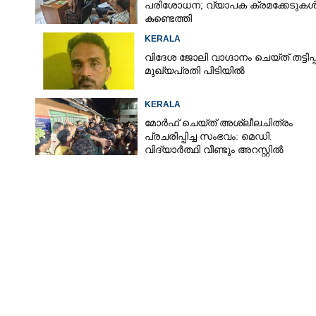
പരിശോധന; വ്യാപക ക്രമക്കേടുക
കണ്ടെത്തി
KERALA
വിദേശ ജോലി വാഗ്ദാനം ചെയ്ത് തട്ടിപ്പ്
മുഖ്യപ്രതി പിടിയിൽ
KERALA
മോർഫ് ചെയ്ത് അശ്ലീലചിത്രം
പ്രചരിപ്പിച്ച സംഭവം: മെഡി.
വിദ്യാർത്ഥി വീണ്ടും അറസ്റ്റിൽ
Share this link
Copy Link