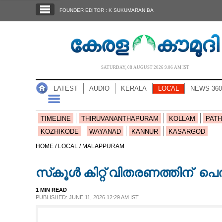
SECTIONS
FOUNDER EDITOR : K SUKUMARAN BA
HOME
LATEST
AUDIO
SATURDAY, 08 AUGUST 2026 9.06 AM IST
NOTIFIED NEWS
LATEST
AUDIO
KERALA
LOCAL
NEWS 360
POLL
KERALA
TIMELINE
THIRUVANANTHAPURAM
KOLLAM
PATH
KOZHIKODE
WAYANAD
KANNUR
KASARGOD
LOCAL
HOME /
LOCAL /
MALAPPURAM
സ്‌കൂൾ കിറ്റ് വിതരണത്തിന് പ
NEWS 360
1 MIN READ
PUBLISHED: JUNE 11, 2026 12:29 AM IST
CASE DIARY