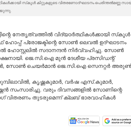
്ഥികൾക്കായി സ്‌കൂൾ കിറ്റുകളുടെ വിതരണോദ്ഘാടനം പെരിന്തൽമണ്ണ സായ
ുന്നു.
ന്റെ നേതൃത്വത്തിൽ വിദ്യാർത്ഥികൾക്കായി സ്‌കൂൾ
ഫ് ഹോപ്പ്' പ്രോജക്ടിന്റെ സോൺ ലെവൽ ഉദ്ഘാടനം
ൽ ഹോസ്റ്റലിൽ സദാനന്ദൻ നിർവ്വഹിച്ചു. സോൺ
ഷനായി. ജെ.സി.ഐ മുൻ ദേശീയ പ്രസിഡന്റ്
ലാൽ, സോൺ ചെയർമാൻ ജെ.സി.ഐ സെനറ്റർ അരു
ുമ്പിലാവിൽ, കൃഷ്ണകുമാർ, വർഷ എസ്.കുമാർ,
ണൻ സംസാരിച്ചു. വരും ദിവസങ്ങളിൽ സോണിന്റെ
ബാഗ് വിതരണം തുടരുമെന്ന് ക്ലബ് ഭാരവാഹികൾ