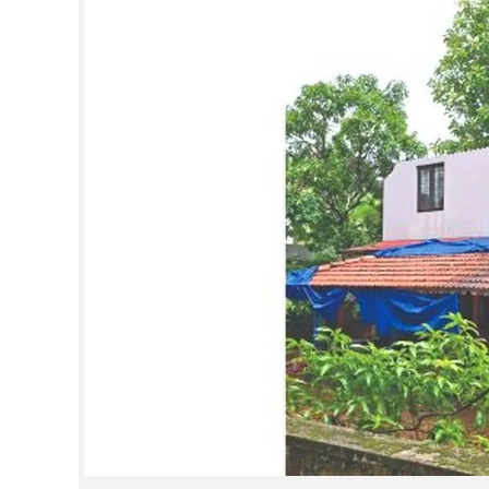
CINEMA
OPINION
PHOTOS
LIFESTYLE
SPIRITUAL
INFO+
ART
ASTRO