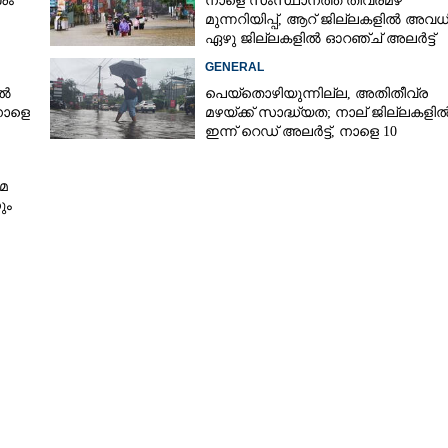
ശം
നാളെ സംസ്ഥാനത്ത് തീവ്രമഴ
മുന്നറിയിപ്പ്,​ ആറ് ജില്ലകളിൽ അവധി
ഏഴു ജില്ലകളിൽ ഓറഞ്ച് അലർട്ട്
GENERAL
ിൽ
പെയ്തൊഴിയുന്നില്ല, അതിതീവ്ര
നാളെ
മഴയ്ക്ക് സാദ്ധ്യത;​ നാല് ജില്ലകളി
ഇന്ന് റെഡ് അലർട്ട്,​ നാളെ 10
ജില്ലകളിൽ മഞ്ഞ അലർട്ട്
മ
ും
Share this link
Copy Link