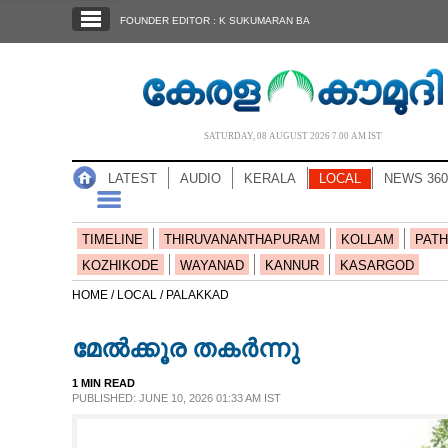
SECTIONS
FOUNDER EDITOR : K SUKUMARAN BA
HOME
LATEST
AUDIO
SATURDAY, 08 AUGUST 2026 7.00 AM IST
NOTIFIED NEWS
LATEST
AUDIO
KERALA
LOCAL
NEWS 360
POLL
KERALA
TIMELINE
THIRUVANANTHAPURAM
KOLLAM
PATH
KOZHIKODE
WAYANAD
KANNUR
KASARGOD
LOCAL
HOME /
LOCAL /
PALAKKAD
മേൽക്കൂര തകർന്നു
NEWS 360
1 MIN READ
PUBLISHED: JUNE 10, 2026 01:33 AM IST
CASE DIARY