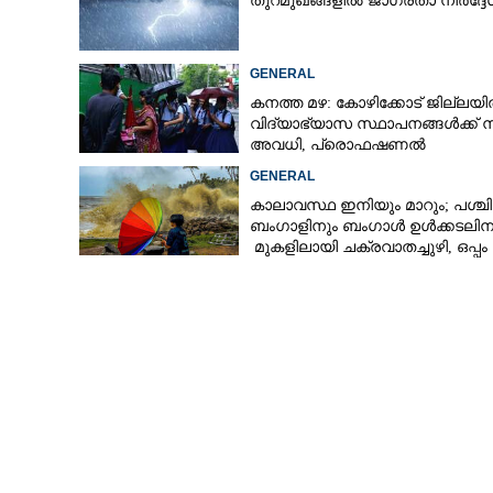
തുറമുഖങ്ങളിൽ ജാഗ്രതാ നിർദ്ദേ
GENERAL
കനത്ത മഴ: കോഴിക്കോട് ജില്ലയ
വിദ്യാഭ്യാസ സ്ഥാപനങ്ങൾക്ക് 
അവധി,​ പ്രൊഫഷണൽ
കോളേജുകൾക്ക് ബാധകമല്ല
GENERAL
കാലാവസ്ഥ ഇനിയും മാറും; പശ്ചി
ബംഗാളിനും ബംഗാൾ ഉൾക്കടലിന
മുകളിലായി ചക്രവാതച്ചുഴി, ഒപ്പം
കള്ളക്കടൽ പ്രതിഭാസം