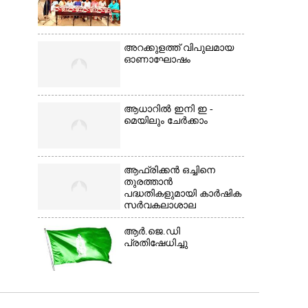
അറക്കുളത്ത് വിപുലമായ
ഓണാഘോഷം
ആധാറിൽ ഇനി ഇ -
മെയിലും ചേർക്കാം
ആഫ്രിക്കൻ ഒച്ചിനെ
തുരത്താൻ
പദ്ധതികളുമായി കാർഷിക
സർവകലാശാല
ആർ.ജെ.ഡി
പ്രതിഷേധിച്ചു