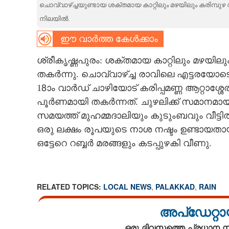
ചൊവ്വാഴ്ച്ചയുണ്ടായ ശക്തമായ കാറ്റിലും മഴയിലും കരിമ്പുഴ 
CARTOONS
നിലയിൽ.
ഈ വാർത്ത കേൾക്കാം
LITERATURE
ശ്രീകൃഷ്ണപുരം: ശക്തമായ കാറ്റിലും മഴയിലു
തകർന്നു. ചൊവ്വാഴ്ച്ച രാവിലെ എട്ടരയോട
ZOOM
18ാം വാർഡ് ചാഴിയോട് കരിപ്പമണ്ണ ആറ്റാശ്ശേ
പൂർണമായി തകർന്നത്. ചുഴലിക്ക് സമാനമായ ക
CONTACT US
സമയത്ത് മുഹമ്മദാലിയും കുടുംബവും വീട്ടിൽ ഉ
ഒരു ലക്ഷം രൂപയുടെ നാശ നഷ്ടം ഉണ്ടായതാ
ഒട്ടേറെ റബ്ബർ മരങ്ങളും കടപ്പുഴകി വീണു.
RELATED TOPICS:
LOCAL NEWS
,
PALAKKAD
,
RAIN
അപ്ഡേറ്റാ
ഒരു ദിവസത്തെ പ്രധാന