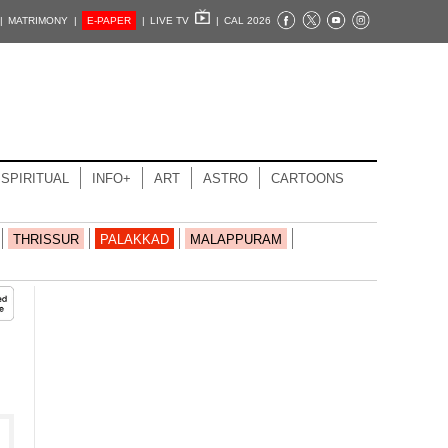
|
MATRIMONY |
E-PAPER
|
LIVE TV
|
CAL 2026
SPIRITUAL
INFO+
ART
ASTRO
CARTOONS
THRISSUR
PALAKKAD
MALAPPURAM