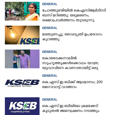
GENERAL
പോത്തുണ്ടിയിൽ കെഎസ്ആർടിസി
ബസ് മറിഞ്ഞു: ഒരുമരണം,
രക്ഷാപ്രവര്‍ത്തനം തുടരുന്നു
GENERAL
മഴതുണച്ചു; വൈദ്യുതി ഉപഭോഗം
കുറഞ്ഞു
GENERAL
കൊടൈക്കനാലിൽ
സുഹൃത്തുക്കൾക്കൊപ്പം യാത്ര;
യുവാവിനെ കാണാതായിട്ട് ഒരു
മാസം, അന്വേഷണം ഊർജിതമല്ലെന്ന്
GENERAL
കുടുംബം
കെ.എസ്.ഇ.ബിക്ക് ആശ്വാസം; 200
മെഗാവാട്ട് വാങ്ങാം
GENERAL
കെ.എസ്.ഇ.ബിയിലെ ക്രമക്കേട്:
കൂടുതൽ അന്വേഷണം നടത്തും