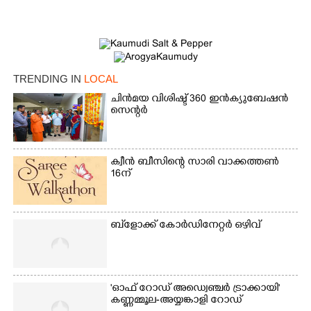
TRENDING IN
LOCAL
ചിൻമയ വിശിഷ്ട് 360 ഇൻക്യുബേഷൻ
സെന്റർ
ക്വീൻ ബീസിന്റെ സാരി വാക്കത്തൺ
16ന്
×
Share this link
ബ്‌ളോക്ക് കോർഡിനേറ്റർ ഒഴിവ്
Copy Link
'ഓഫ് റോഡ് അഡ്വെഞ്ചർ ട്രാക്കായി'
കണ്ണമ്മൂല-അയ്യങ്കാളി റോഡ്