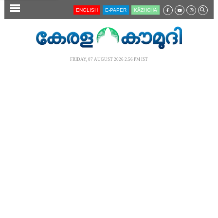
SECTIONS
ENGLISH
E-PAPER
KĀZHCHA
HOME
LATEST
FRIDAY, 07 AUGUST 2026 2.56 PM IST
AUDIO
NOTIFIED NEWS
POLL
KERALA
LOCAL
NEWS 360
CASE DIARY