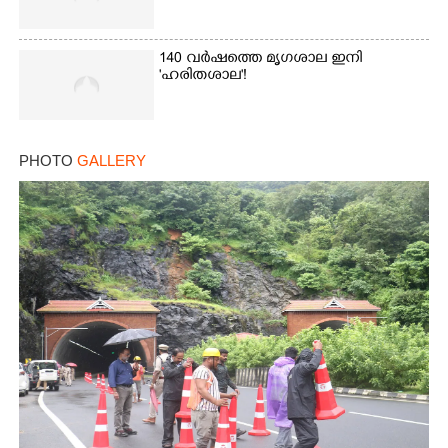
140 വർഷത്തെ മൃഗശാല ഇനി
'ഹരിതശാല'!
PHOTO
GALLERY