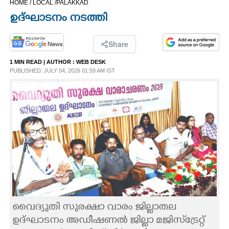
HOME /
LOCAL /
PALAKKAD
CINEMA
ഉദ്ഘാടനം നടത്തി
OPINION
Share
1 MIN READ
| AUTHOR :
WEB DESK
PHOTOS
PUBLISHED: JULY 04, 2026 01:59 AM IST
LIFESTYLE
SPIRITUAL
INFO+
ART
വൈദ്യുതി സുരക്ഷാ വാരം ജില്ലാതല
ASTRO
ഉദ്ഘാടനം അഡീഷണൽ ജില്ലാ മജിസ്‌ട്രേറ്റ്