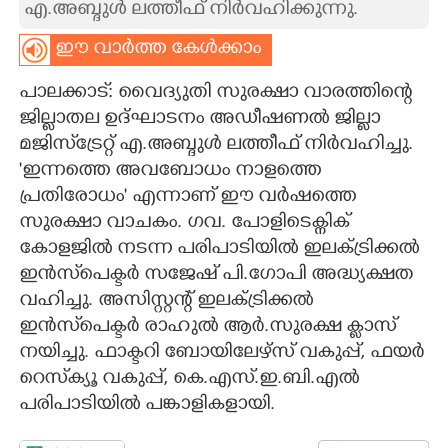
എ.അബ്ദുൾ ലത്തീഫ് നിർവഹിക്കുന്നു.
CARTOONS
ഈ വാർത്ത കേൾക്കാം
പാലക്കാട്: വൈദ്യുതി സുരക്ഷാ വാരത്തിന്റെ
LITERATURE
ജില്ലാതല ഉദ്ഘാടനം അഡീഷണൽ ജില്ലാ
മജിസ്‌ട്രേറ്റ് എ.അബ്ദുൾ ലത്തീഫ് നിർവഹിച്ചു.
ZOOM
'ഇന്നത്തെ അവബോധം നാളത്തെ
പ്രതിരോധം" എന്നാണ് ഈ വർഷത്തെ
CONTACT US
സുരക്ഷാ വാചകം. ഗവ. പോളിടെക്നിക്
കോളജിൽ നടന്ന പരിപാടിയിൽ ഇലക്ട്രിക്കൽ
ഇൻസ്‌പെക്ടർ സജേഷ് പി.ഗോപി അദ്ധ്യക്ഷത
വഹിച്ചു. അസിസ്റ്റന്റ് ഇലക്ട്രിക്കൽ
ഇൻസ്‌പെക്ടർ രാഹുൽ ആർ.സുരക്ഷ ക്ലാസ്
നയിച്ചു. ഫാക്ടറി ബോയിലേഴ്സ് വകുപ്പ്, ഫയർ
റെസ്‌ക്യൂ വകുപ്പ്, കെ.എസ്.ഇ.ബി.എൽ
പരിപാടിയിൽ പങ്കാളികളായി.