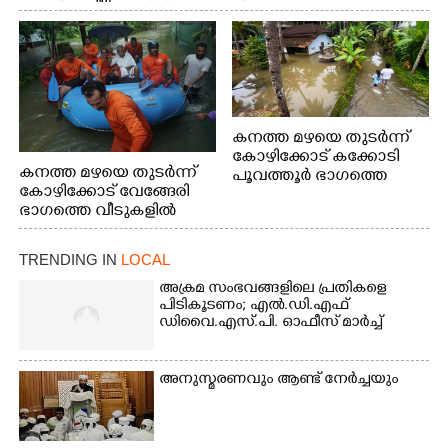
കനത്ത മഴയെ തുടർന്ന്
കോഴിക്കോട് കക്കോടി
കനത്ത മഴയെ തുടർന്ന്
പൂവത്തൂർ ഭാഗത്തെ
കോഴിക്കോട് വേങ്ങേരി
വീടുകളിൽ വെള്ളം
ഭാഗത്തെ വീടുകളിൽ
കയറിയപ്പോൾ
വെള്ളം
കയറിയപ്പോൾ ആളുകളെ
TRENDING IN
LOCAL
സുരക്ഷിത സ്ഥാനത്തേക്ക്
മാറ്റുന്ന സുരക്ഷാസേനാം
അക്രമ സംഭവങ്ങളിലെ പ്രതികളെ
ഗങ്ങൾ
പിടികൂടണം; എൽ.ഡി.എഫ്
ഡിവൈ.എസ്.പി. ഓഫീസ് മാർച്ച്
അനുസ്മരണവും ആണ്ട് നേർച്ചയും