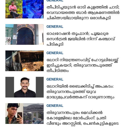
GENERAL
തീപിടിച്ചയുടൻ ഓടി കുളത്തിൽ ചാടി;
വെമ്പായത്തെ ബാർ ആക്രമണത്തിൽ
ചികിത്സയിലായിരുന്ന ഒരാൾകൂടി
മരിച്ചു
GENERAL
ഓപ്പറേഷൻ തൂഫാൻ; പൂജപ്പുര
സെൻട്രൽ ജയിലിൽ നിന്ന് കഞ്ചാവ്
പിടികൂടി
GENERAL
ലോറി നിയന്ത്രണംവിട്ട് ഹോട്ടലിലേയ്ക്ക്
ഇടിച്ചുകയറി, തിരുവനന്തപുരത്ത്
തീപിടിത്തം
GENERAL
ലോറിയിൽ ബൈക്കിടിച്ച് അപകടം:
തിരുവനന്തപുരത്ത് യുവ
മാദ്ധ്യമപ്രവർത്തകന് ദാരുണാന്ത്യം
GENERAL
തിരുവനന്തപുരം മെഡിക്കൽ
കോളേജിലെ മോർഫിംഗ്: പ്രതി
വീണ്ടും അറസ്റ്റിൽ, പെൺകുട്ടികളുടെ