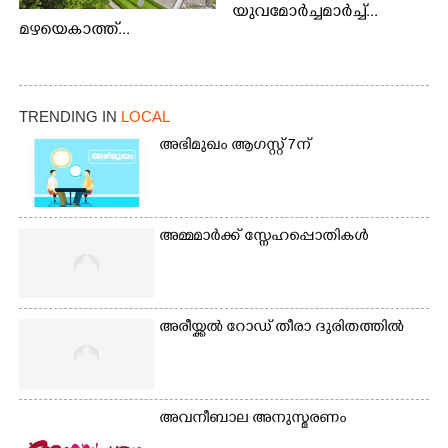
യുവമോർച്ചമാർച്ച്...
മഴയെകാത്ത്...
TRENDING IN
LOCAL
അഭിമുഖം ആഗസ്റ്റ് 7ന്
അമ്മമാർക്ക് സ്നേഹപ്പൊതികൾ
അരീയ്ക്കൽ റോഡ് തീരാ ദുരിതത്തിൽ
അവനീബാല അനുസ്മരണം