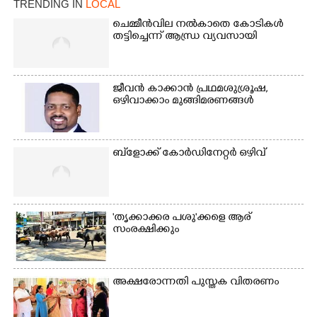
TRENDING IN
LOCAL
ചെമ്മീൻവില നൽകാതെ കോടികൾ
തട്ടിച്ചെന്ന് ആന്ധ്ര വ്യവസായി
ജീവൻ കാക്കാൻ പ്രഥമശുശ്രൂഷ,
ഒഴിവാക്കാം മുങ്ങിമരണങ്ങൾ
×
Share this link
ബ്‌ളോക്ക് കോർഡിനേറ്റർ ഒഴിവ്
'തൃക്കാക്കര പശു'ക്കളെ ആര്
Copy Link
സംരക്ഷിക്കും
അക്ഷരോന്നതി പുസ്തക വിതരണം