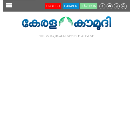
SECTIONS
ENGLISH
E-PAPER
KĀZHCHA
HOME
LATEST
THURSDAY, 06 AUGUST 2026 11.49 PM IST
AUDIO
NOTIFIED NEWS
POLL
KERALA
LOCAL
NEWS 360
CASE DIARY