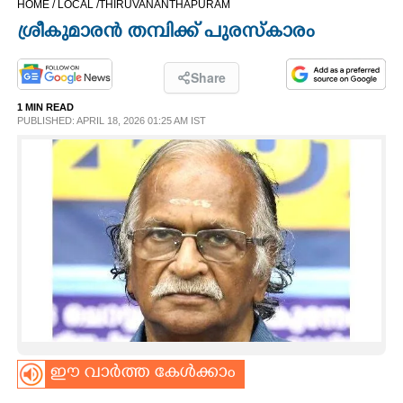
HOME /
LOCAL /
THIRUVANANTHAPURAM
CINEMA
ശ്രീകുമാരൻ തമ്പിക്ക് പുരസ്കാരം
OPINION
Share
1 MIN READ
PHOTOS
PUBLISHED: APRIL 18, 2026 01:25 AM IST
LIFESTYLE
SPIRITUAL
INFO+
ART
ഈ വാർത്ത കേൾക്കാം
ASTRO