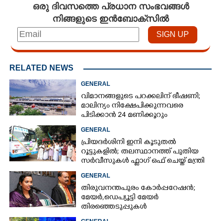
ഒരു ദിവസത്തെ പ്രധാന സംഭവങ്ങൾ
നിങ്ങളുടെ ഇൻബോക്സിൽ
RELATED NEWS
GENERAL
വിമാനങ്ങളുടെ പറക്കലിന് ഭീഷണി;​
മാലിന്യം നിക്ഷേപിക്കുന്നവരെ
പിടിക്കാൻ 24 മണിക്കൂറും
പ്രവർത്തിക്കുന്ന സ്‌ക്വാഡ്
GENERAL
പ്രിയദർശിനി ഇനി കൂടുതൽ
റൂട്ടുകളിൽ; തലസ്ഥാനത്ത് പുതിയ
സർവീസുകൾ ഫ്ലാഗ് ഒഫ് ചെയ്ത് മന്ത്രി
കെ മുരളീധരൻ
GENERAL
തിരുവനന്തപുരം കോർപ്പറേഷൻ;
മേയർ, ഡെപ്യൂട്ടി മേയർ
തിരഞ്ഞെടുപ്പുകൾ
റദ്ദാക്കണമെന്നാവശ്യപ്പെട്ട് സിപിഎം