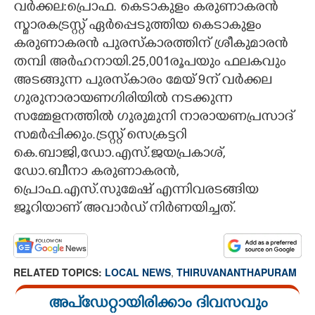
വർക്കല:പ്രൊഫ. കെടാകുളം കരുണാകരൻ
സ്മാരകട്രസ്റ്റ് ഏർപ്പെടുത്തിയ കെടാകുളം
CARTOONS
കരുണാകരൻ പുരസ്കാരത്തിന് ശ്രീകുമാരൻ
തമ്പി അർഹനായി.25,001രൂപയും ഫലകവും
LITERATURE
അടങ്ങുന്ന പുരസ്കാരം മേയ് 9ന് വർക്കല
ഗുരുനാരായണഗിരിയിൽ നടക്കുന്ന
ZOOM
സമ്മേളനത്തിൽ ഗുരുമുനി നാരായണപ്രസാദ്
സമർപ്പിക്കും.ട്രസ്റ്റ് സെക്രട്ടറി
CONTACT US
കെ.ബാജി,ഡോ.എസ്.ജയപ്രകാശ്,
ഡോ.ബീനാ കരുണാകരൻ,
പ്രൊഫ.എസ്.സുമേഷ് എന്നിവരടങ്ങിയ
ജൂറിയാണ് അവാർഡ് നിർണയിച്ചത്.
RELATED TOPICS:
LOCAL NEWS
,
THIRUVANANTHAPURAM
അപ്ഡേറ്റായിരിക്കാം ദിവസവും