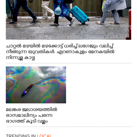
ചാറ്റൽ മഴയിൽ മഴക്കോട്ട് ധരിച്ച് ലഗേജും വലിച്ച്
നീങ്ങുന്ന യുവതികൾ. എറണാകുളം മേനകയിൽ
നിന്നുള്ള കാഴ്ച
മലങ്കര ജലാശയത്തിൽ
രാസമാലിന്യം പരന്ന
ഭാഗത്ത് കൂടി വള്ളം
തുഴഞ്ഞു പോകുന്ന
പ്രദേശവാസികൾ
TRENDING IN
LOCAL