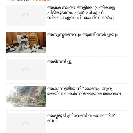
അക്രമ സംഭവങ്ങളിലെ പ്രതികളെ
പിടികൂടണം; എൽ.ഡി.എഫ്
ഡിവൈ.എസ്.പി. ഓഫീസ് മാർച്ച്
അനുസ്മരണവും ആണ്ട് നേർച്ചയും
അഭിനന്ദിച്ചു
അശാസ്ത്രീയ നിർമ്മാണം: ആദ്യ
മഴയിൽ തകർന്ന് മലയോര ഹൈവേ
അഷ്ടമുടി ത്രിവേണി സംഗമത്തിൽ
ബലി