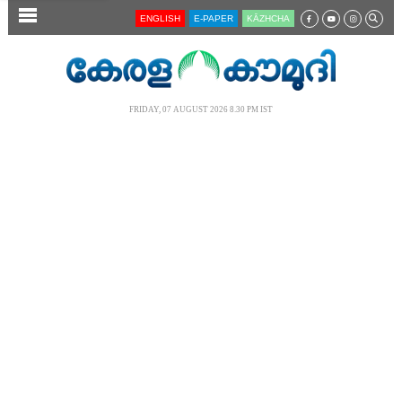
SECTIONS
ENGLISH
E-PAPER
KĀZHCHA
HOME
LATEST
FRIDAY, 07 AUGUST 2026 8.30 PM IST
AUDIO
NOTIFIED NEWS
POLL
KERALA
LOCAL
NEWS 360
CASE DIARY