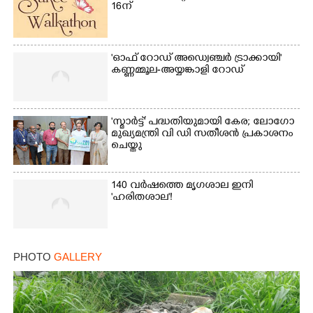
16ന്
'ഓഫ് റോഡ് അഡ്വെഞ്ചർ ട്രാക്കായി'
കണ്ണമ്മൂല-അയ്യങ്കാളി റോഡ്
'സ്മാർട്ട്' പദ്ധതിയുമായി കേര; ലോഗോ
മുഖ്യമന്ത്രി വി ഡി സതീശൻ പ്രകാശനം
×
Share this link
ചെയ്തു
140 വർഷത്തെ മൃഗശാല ഇനി
'ഹരിതശാല'!
Copy Link
PHOTO
GALLERY