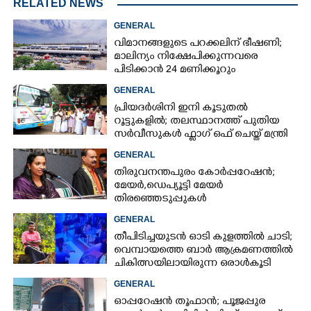
RELATED NEWS
GENERAL
വിമാനങ്ങളുടെ പറക്കലിന് ഭീഷണി;​
മാലിന്യം നിക്ഷേപിക്കുന്നവരെ
പിടിക്കാൻ 24 മണിക്കൂറും
പ്രവർത്തിക്കുന്ന സ്‌ക്വാഡ്
GENERAL
പ്രിയദർശിനി ഇനി കൂടുതൽ
റൂട്ടുകളിൽ; തലസ്ഥാനത്ത് പുതിയ
സർവീസുകൾ ഫ്ലാഗ് ഒഫ് ചെയ്ത് മന്ത്രി
കെ മുരളീധരൻ
GENERAL
തിരുവനന്തപുരം കോർപ്പറേഷൻ;
മേയർ, ഡെപ്യൂട്ടി മേയർ
തിരഞ്ഞെടുപ്പുകൾ
റദ്ദാക്കണമെന്നാവശ്യപ്പെട്ട് സിപിഎം
GENERAL
തീപിടിച്ചയുടൻ ഓടി കുളത്തിൽ ചാടി;
വെമ്പായത്തെ ബാർ ആക്രമണത്തിൽ
ചികിത്സയിലായിരുന്ന ഒരാൾകൂടി
മരിച്ചു
GENERAL
ഓപ്പറേഷൻ തൂഫാൻ; പൂജപ്പുര