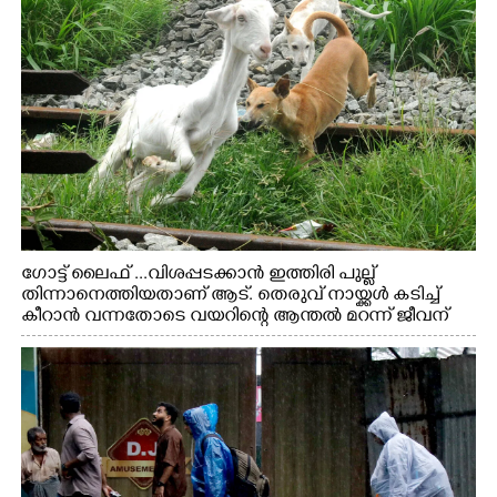
ഗോട്ട് ലൈഫ് ...വിശപ്പടക്കാൻ ഇത്തിരി പുല്ല്
തിന്നാനെത്തിയതാണ് ആട്. തെരുവ് നായ്ക്കൾ കടിച്ച്
കീറാൻ വന്നതോടെ വയറിന്റെ ആന്തൽ മറന്ന് ജീവന്
വേണ്ടിയായി ഓട്ടം. എറണാകുളം വാത്തുരുത്തിയിൽ
നിന്നുള്ള കാഴ്ച