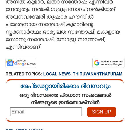
അനിൽ കുമാർ, ലതാ സന്തോഷ് എന്നിവർ
നേതൃത്വം നൽകി.ഗുരുപ്രസാദം നൽകിയത്
CARTOONS
അവനവഞ്ചേരി തുഷാര ഹൗസിൽ
പരേതനായ സന്തോഷ് കുമാറിന്റെ
LITERATURE
സ്മരണാർത്ഥം ഭാര്യ ലത സന്തോഷ്, മക്കളായ
സോനു സന്തോഷ്, സോജു സന്തോഷ്,
ZOOM
എന്നിവരാണ്‌
CONTACT US
RELATED TOPICS:
LOCAL NEWS
,
THIRUVANANTHAPURAM
അപ്ഡേറ്റായിരിക്കാം ദിവസവും
ഒരു ദിവസത്തെ പ്രധാന സംഭവങ്ങൾ
നിങ്ങളുടെ ഇൻബോക്സിൽ