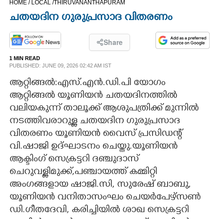
HOME /
LOCAL /
THIRUVANANTHAPURAM
CINEMA
ചതയദിന ഗുരുപ്രസാദ വിതരണം
OPINION
Share
1 MIN READ
PHOTOS
PUBLISHED: JUNE 09, 2026 02:42 AM IST
ആറ്റിങ്ങൽ:എസ്.എൻ.ഡി.പി യോഗം
LIFESTYLE
ആറ്റിങ്ങൽ യൂണിയൻ ചതയദിനത്തിൽ
വലിയകുന്ന് താലൂക്ക് ആശുപത്രിക്ക് മുന്നിൽ
നടത്തിവരാറുള്ള ചതയദിന ഗുരുപ്രസാദ
SPIRITUAL
വിതരണം യൂണിയൻ വൈസ് പ്രസിഡന്റ്
വി.ഷാജി ഉദ്ഘാടനം ചെയ്തു.യൂണിയൻ
INFO+
ആക്ടിംഗ് സെക്രട്ടറി ദഞ്ചുദാസ്
ചെറുവള്ളിമുക്ക്,പഞ്ചായത്ത് കമ്മിറ്റി
ART
അംഗങ്ങളായ ഷാജി.സി, സുരേഷ് ബാബു,
യൂണിയൻ വനിതാസംഘം ചെയർപേഴ്സൺ
ASTRO
ഡി.ഗീതദേവി, കരിച്ചിയിൽ ശാഖ സെക്രട്ടറി