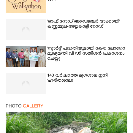
Copy Link
'ഓഫ് റോഡ് അഡ്വെഞ്ചർ ട്രാക്കായി'
കണ്ണമ്മൂല-അയ്യങ്കാളി റോഡ്
'സ്മാർട്ട്' പദ്ധതിയുമായി കേര; ലോഗോ
മുഖ്യമന്ത്രി വി ഡി സതീശൻ പ്രകാശനം
ചെയ്തു
140 വർഷത്തെ മൃഗശാല ഇനി
'ഹരിതശാല'!
PHOTO
GALLERY