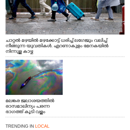
ചാറ്റൽ മഴയിൽ മഴക്കോട്ട് ധരിച്ച് ലഗേജും വലിച്ച്
നീങ്ങുന്ന യുവതികൾ. എറണാകുളം മേനകയിൽ
നിന്നുള്ള കാഴ്ച
മലങ്കര ജലാശയത്തിൽ
രാസമാലിന്യം പരന്ന
ഭാഗത്ത് കൂടി വള്ളം
തുഴഞ്ഞു പോകുന്ന
പ്രദേശവാസികൾ
TRENDING IN
LOCAL