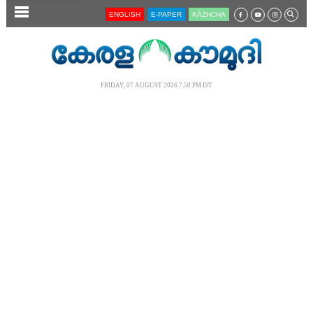
SECTIONS
ENGLISH
E-PAPER
KĀZHCHA
HOME
LATEST
FRIDAY, 07 AUGUST 2026 7.50 PM IST
AUDIO
NOTIFIED NEWS
POLL
KERALA
LOCAL
NEWS 360
CASE DIARY