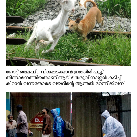
ഗോട്ട് ലൈഫ് ...വിശപ്പടക്കാൻ ഇത്തിരി പുല്ല്
തിന്നാനെത്തിയതാണ് ആട്. തെരുവ് നായ്ക്കൾ കടിച്ച്
കീറാൻ വന്നതോടെ വയറിന്റെ ആന്തൽ മറന്ന് ജീവന്
വേണ്ടിയായി ഓട്ടം. എറണാകുളം വാത്തുരുത്തിയിൽ
നിന്നുള്ള കാഴ്ച