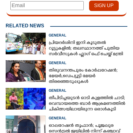
RELATED NEWS
GENERAL
പ്രിയദർശിനി ഇനി കൂടുതൽ
റൂട്ടുകളിൽ; തലസ്ഥാനത്ത് പുതിയ
സർവീസുകൾ ഫ്ലാഗ് ഒഫ് ചെയ്ത് മന്ത്രി
കെ മുരളീധരൻ
GENERAL
തിരുവനന്തപുരം കോർപ്പറേഷൻ;
മേയർ, ഡെപ്യൂട്ടി മേയർ
തിരഞ്ഞെടുപ്പുകൾ
റദ്ദാക്കണമെന്നാവശ്യപ്പെട്ട് സിപിഎം
GENERAL
തീപിടിച്ചയുടൻ ഓടി കുളത്തിൽ ചാടി;
വെമ്പായത്തെ ബാർ ആക്രമണത്തിൽ
ചികിത്സയിലായിരുന്ന ഒരാൾകൂടി
മരിച്ചു
GENERAL
ഓപ്പറേഷൻ തൂഫാൻ; പൂജപ്പുര
സെൻട്രൽ ജയിലിൽ നിന്ന് കഞ്ചാവ്