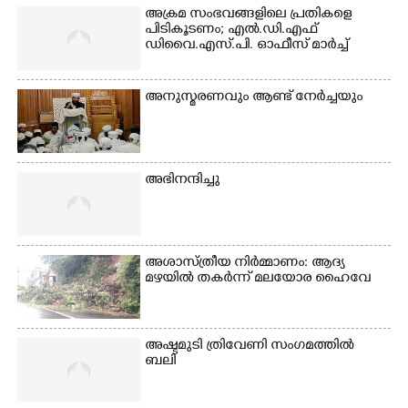
അക്രമ സംഭവങ്ങളിലെ പ്രതികളെ
പിടികൂടണം; എൽ.ഡി.എഫ്
ഡിവൈ.എസ്.പി. ഓഫീസ് മാർച്ച്
അനുസ്മരണവും ആണ്ട് നേർച്ചയും
അഭിനന്ദിച്ചു
അശാസ്ത്രീയ നിർമ്മാണം: ആദ്യ
മഴയിൽ തകർന്ന് മലയോര ഹൈവേ
അഷ്ടമുടി ത്രിവേണി സംഗമത്തിൽ
ബലി