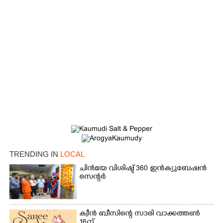
TRENDING IN
LOCAL
ചിൻമയ വിശിഷ്ട് 360 ഇൻക്യുബേഷൻ
×
Share this link
സെന്റർ
ക്വീൻ ബീസിന്റെ സാരി വാക്കത്തൺ
16ന്