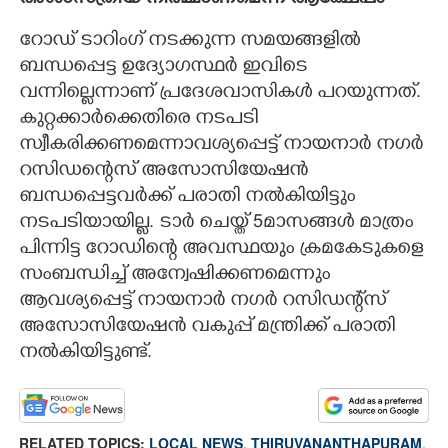
അശാസ്ത്രീയ നിർമ്മാണമെന്ന് ആക്ഷേപം
റോഡ് ടാറിംഗ് നടക്കുന്ന സമയങ്ങളിൽ
ബന്ധപ്പെട്ട ഉദ്യോഗസ്ഥർ ഇവിടെ
വന്നില്ലെന്നാണ് പ്രദേശവാസികൾ പറയുന്നത്.
കുറ്റക്കാർക്കെതിരെ നടപടി
സ്വീകരിക്കണമെന്നാവശ്യപ്പെട്ട് നായനാർ നഗർ
റസിഡന്റെസ് അസോസിയേഷൻ
ബന്ധപ്പെട്ടവർക്ക് പരാതി നൽകിയിട്ടും
നടപടിയായില്ല. ടാർ ചെയ്ത് 5മാസങ്ങൾ മാത്രം
പിന്നിട്ട റോഡിന്റെ അവസ്ഥയും ക്രമകേടുകളെ
സംബന്ധിച്ച് അന്വേഷിക്കണമെന്നും
ആവശ്യപ്പെട്ട് നായനാർ നഗർ റസിഡന്റ്സ്
അസോസിയേഷൻ വകുപ്പ് മന്ത്രിക്ക് പരാതി
നൽകിയിട്ടുണ്ട്.
RELATED TOPICS:
LOCAL NEWS
,
THIRUVANANTHAPURAM
,