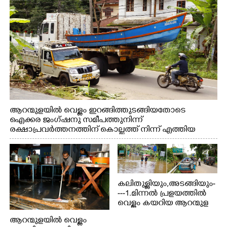
ആറന്മുളയിൽ വെള്ളം ഇറങ്ങിത്തുടങ്ങിയതോടെ
ഐക്കര ജംഗ്ഷനു സമീപത്തുനിന്ന്
രക്ഷാപ്രവർത്തനത്തിന് കൊല്ലത്ത് നിന്ന് എത്തിയ
ബോട്ടുകൾ തിരികെക്കൊണ്ടുപോകുന്നു.
കലിതുള്ളിയും,അടങ്ങിയും-
---1.മിന്നൽ പ്രളയത്തിൽ
വെള്ളം കയറിയ ആറന്മുള
പെട്രോൾ പമ്പിന്
ആറന്മുളയിൽ വെള്ളം
സമീപത്തെ റോ‌ഡ് രണ്ടാം