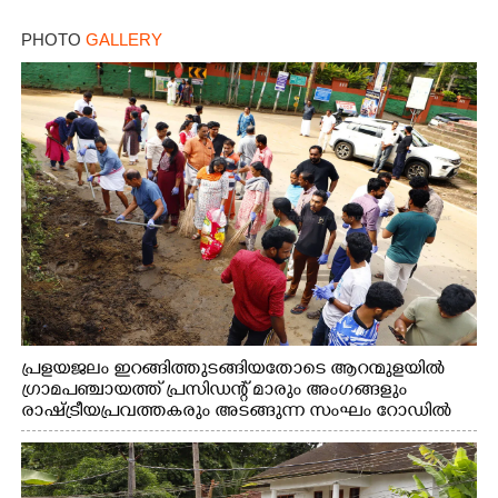
PHOTO
GALLERY
പ്രളയജലം ഇറങ്ങിത്തുടങ്ങിയതോടെ ആറന്മുളയിൽ
ഗ്രാമപഞ്ചായത്ത് പ്രസിഡന്റ് മാരും അംഗങ്ങളും
രാഷ്ട്രീയപ്രവത്തകരും അടങ്ങുന്ന സംഘം റോഡിൽ
അടിഞ്ഞ് കൂടിയ ചെളിയും മണ്ണും മറ്റ് മാലിന്യങ്ങളും
നീക്കം ചെയ്യുന്നു.