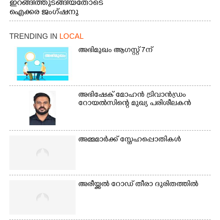
ഇറങ്ങിത്തുടങ്ങിയതോടെ
തീയതിയിലെ
ഐക്കര ജംഗ്ഷനു
കാഴ്ച.2.വെള്ളം
സമീപം ആറന്മുള
ഇറങ്ങിപ്പോൾ
കിടങ്ങന്നൂർ റോഡിന്
ഇന്നലെത്തെ
TRENDING IN
LOCAL
സമീപം പ്രവർത്തിക്കു
കാഴ്ച.രക്ഷാപ്രവർത്തന
ആറന്മുള തട്ടുകട കഴുകി
അഭിമുഖം ആഗസ്റ്റ് 7ന്
ത്തിന് ഓച്ചിറ അഴിക്കലിൽ
വൃത്തിയാക്കുന്നു.
നിന്ന്എത്തിച്ച ബോട്ടും.
അഭിഷേക് മോഹൻ ട്രിവാൻഡ്രം
റോയൽസിന്റെ മുഖ്യ പരിശീലകൻ
അമ്മമാർക്ക് സ്നേഹപ്പൊതികൾ
അരീയ്ക്കൽ റോഡ് തീരാ ദുരിതത്തിൽ