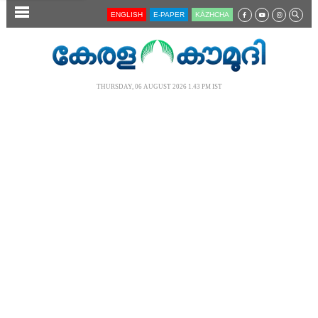
SECTIONS
ENGLISH
E-PAPER
KĀZHCHA
HOME
LATEST
THURSDAY, 06 AUGUST 2026 1.43 PM IST
AUDIO
NOTIFIED NEWS
POLL
KERALA
LOCAL
NEWS 360
CASE DIARY