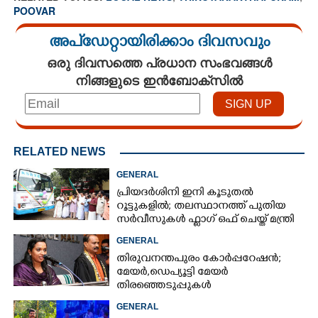
POOVAR
അപ്ഡേറ്റായിരിക്കാം ദിവസവും
ഒരു ദിവസത്തെ പ്രധാന സംഭവങ്ങൾ
നിങ്ങളുടെ ഇൻബോക്സിൽ
RELATED NEWS
GENERAL
പ്രിയദർശിനി ഇനി കൂടുതൽ
റൂട്ടുകളിൽ; തലസ്ഥാനത്ത് പുതിയ
സർവീസുകൾ ഫ്ലാഗ് ഒഫ് ചെയ്ത് മന്ത്രി
കെ മുരളീധരൻ
GENERAL
തിരുവനന്തപുരം കോർപ്പറേഷൻ;
മേയർ, ഡെപ്യൂട്ടി മേയർ
തിരഞ്ഞെടുപ്പുകൾ
റദ്ദാക്കണമെന്നാവശ്യപ്പെട്ട് സിപിഎം
GENERAL