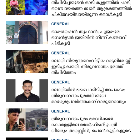
തീപിടിച്ചയുടൻ ഓടി കുളത്തിൽ ചാടി;
വെമ്പായത്തെ ബാർ ആക്രമണത്തിൽ
ചികിത്സയിലായിരുന്ന ഒരാൾകൂടി
മരിച്ചു
GENERAL
ഓപ്പറേഷൻ തൂഫാൻ; പൂജപ്പുര
സെൻട്രൽ ജയിലിൽ നിന്ന് കഞ്ചാവ്
പിടികൂടി
GENERAL
ലോറി നിയന്ത്രണംവിട്ട് ഹോട്ടലിലേയ്ക്ക്
ഇടിച്ചുകയറി, തിരുവനന്തപുരത്ത്
തീപിടിത്തം
GENERAL
ലോറിയിൽ ബൈക്കിടിച്ച് അപകടം:
തിരുവനന്തപുരത്ത് യുവ
മാദ്ധ്യമപ്രവർത്തകന് ദാരുണാന്ത്യം
GENERAL
തിരുവനന്തപുരം മെഡിക്കൽ
കോളേജിലെ മോർഫിംഗ്: പ്രതി
വീണ്ടും അറസ്റ്റിൽ, പെൺകുട്ടികളുടെ
ചിത്രങ്ങളെടുത്തത് ഇൻസ്റ്റഗ്രാമിൽ