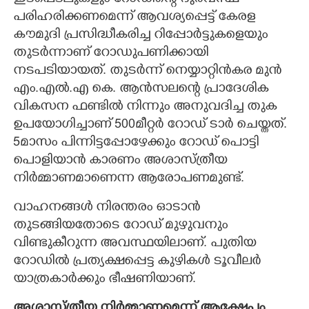
ഇടപെടലുകളും റോഡിന്റെ ദുരവസ്ഥ
പരിഹരിക്കണമെന്ന് ആവശ്യപ്പെട്ട് കേരള
കൗമുദി പ്രസിദ്ധീകരിച്ച റിപ്പോർട്ടുകളെയും
തുടർന്നാണ് റോഡുപണിക്കായി
നടപടിയായത്. തുടർന്ന് നെയ്യാറ്റിൻകര മുൻ
എം.എൽ.എ കെ. ആൻസലന്റെ പ്രാദേശിക
വികസന ഫണ്ടിൽ നിന്നും അനുവദിച്ച തുക
ഉപയോഗിച്ചാണ് 500മീറ്റർ റോഡ് ടാർ ചെയ്തത്.
5മാസം പിന്നിട്ടപ്പോഴേക്കും റോഡ് പൊട്ടി
പൊളിയാൻ കാരണം അശാസ്ത്രീയ
നിർമ്മാണമാണെന്ന ആരോപണമുണ്ട്.
വാഹനങ്ങൾ നിരന്തരം ഓടാൻ
തുടങ്ങിയതോടെ റോഡ് മുഴുവനും
വിണ്ടുകീറുന്ന അവസ്ഥയിലാണ്. പുതിയ
റോഡിൽ പ്രത്യക്ഷപ്പെട്ട കുഴികൾ ടൂവീലർ
യാത്രകാർക്കും ഭീഷണിയാണ്.