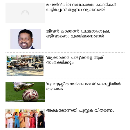
ചെമ്മീൻവില നൽകാതെ കോടികൾ
തട്ടിച്ചെന്ന് ആന്ധ്ര വ്യവസായി
ജീവൻ കാക്കാൻ പ്രഥമശുശ്രൂഷ,
ഒഴിവാക്കാം മുങ്ങിമരണങ്ങൾ
'തൃക്കാക്കര പശു'ക്കളെ ആര്
സംരക്ഷിക്കും
'പ്രോജക്ട് ഗെയിംചേഞ്ചർ' കൊച്ചിയിൽ
തുടക്കം
അക്ഷരോന്നതി പുസ്തക വിതരണം