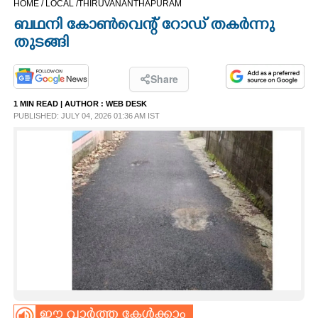
HOME /
LOCAL /
THIRUVANANTHAPURAM
CINEMA
ബഥനി കോൺവെന്റ് റോഡ് തകർന്നു
തുടങ്ങി
OPINION
Share
PHOTOS
1 MIN READ
| AUTHOR :
WEB DESK
PUBLISHED: JULY 04, 2026 01:36 AM IST
LIFESTYLE
SPIRITUAL
INFO+
ART
ASTRO
ഈ വാർത്ത കേൾക്കാം