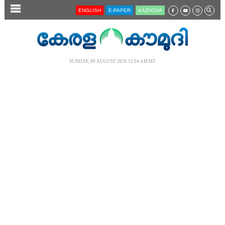
SECTIONS
ENGLISH
E-PAPER
KĀZHCHA
HOME
LATEST
SUNDAY, 09 AUGUST 2026 12.04 AM IST
AUDIO
NOTIFIED NEWS
POLL
KERALA
LOCAL
NEWS 360
CASE DIARY