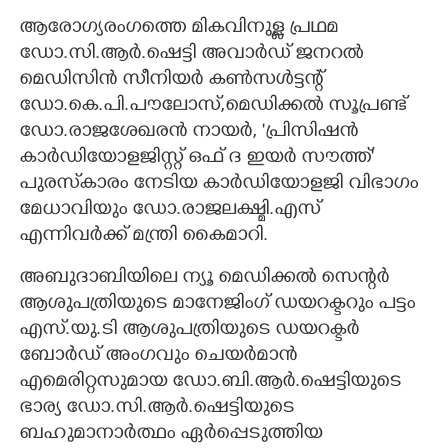
ആരോഗ്യരംഗത്തെ മികവിനുള്ള പ്രഥമ
CARTOONS
ഡോ.സി.ആർ.ഷെട്ടി അവാർഡ് ജനറൽ
മെഡിസിൻ സീനിയർ കൺസൾട്ടന്റ്
LITERATURE
ഡോ.കെ.പി.പൗലോസ്,മെഡിക്കൽ സൂപ്രണ്ട്
ഡോ.രാജശേഖരൻ നായർ, 'പ്രിസിഷൻ
ZOOM
കാർഡിയോളജിസ്റ്റ് ഒഫ് ദ ഇയർ സൗത്ത്'
പുരസ്‌കാരം നേടിയ കാർഡിയോളജി വിഭാഗം
മേധാവിയും ഡോ.രാജലക്ഷ്മി.എസ്
CONTACT US
എന്നിവർക്ക് മന്ത്രി കൈമാറി.
അബുദാബിയിലെ ന്യൂ മെഡിക്കൽ സെന്റർ
ആശുപത്രിയുടെ മാനേജിംഗ് ഡയറക്ടറും പട്ടം
എസ്.യു.ടി ആശുപത്രിയുടെ ഡയറക്ടർ
ബോർഡ് അംഗവും ചെയർമാൻ
എമെരിറ്റസുമായ ഡോ.ബി.ആർ.ഷെട്ടിയുടെ
ഭാര്യ ഡോ.സി.ആർ.ഷെട്ടിയുടെ
ബഹുമാനാർത്ഥം ഏർപ്പെടുത്തിയ