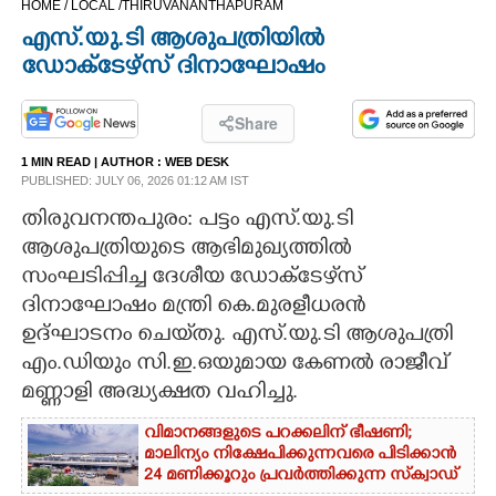
HOME /
LOCAL /
THIRUVANANTHAPURAM
CINEMA
എസ്.യു.ടി ആശുപത്രിയിൽ
ഡോക്ടേഴ്സ് ദിനാഘോഷം
OPINION
Share
PHOTOS
1 MIN READ
| AUTHOR :
WEB DESK
PUBLISHED: JULY 06, 2026 01:12 AM IST
LIFESTYLE
തിരുവനന്തപുരം: പട്ടം എസ്.യു.ടി
ആശുപത്രിയുടെ ആഭിമുഖ്യത്തിൽ
സംഘടിപ്പിച്ച ദേശീയ ഡോക്ടേഴ്‌സ്
SPIRITUAL
ദിനാഘോഷം മന്ത്രി കെ.മുരളീധരൻ
ഉദ്ഘാടനം ചെയ്‌തു. എസ്.യു.ടി ആശുപത്രി
INFO+
എം.ഡിയും സി.ഇ.ഒയുമായ കേണൽ രാജീവ്
മണ്ണാളി അദ്ധ്യക്ഷത വഹിച്ചു.
ART
വിമാനങ്ങളുടെ പറക്കലിന് ഭീഷണി;​
മാലിന്യം നിക്ഷേപിക്കുന്നവരെ പിടിക്കാൻ
ASTRO
24 മണിക്കൂറും പ്രവർത്തിക്കുന്ന സ്‌ക്വാഡ്