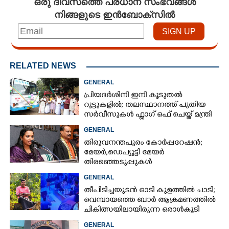
ഒരു ദിവസത്തെ പ്രധാന സംഭവങ്ങൾ
നിങ്ങളുടെ ഇൻബോക്സിൽ
RELATED NEWS
GENERAL
പ്രിയദർശിനി ഇനി കൂടുതൽ
റൂട്ടുകളിൽ; തലസ്ഥാനത്ത് പുതിയ
സർവീസുകൾ ഫ്ലാഗ് ഒഫ് ചെയ്ത് മന്ത്രി
കെ മുരളീധരൻ
GENERAL
തിരുവനന്തപുരം കോർപ്പറേഷൻ;
മേയർ, ഡെപ്യൂട്ടി മേയർ
തിരഞ്ഞെടുപ്പുകൾ
റദ്ദാക്കണമെന്നാവശ്യപ്പെട്ട് സിപിഎം
GENERAL
തീപിടിച്ചയുടൻ ഓടി കുളത്തിൽ ചാടി;
വെമ്പായത്തെ ബാർ ആക്രമണത്തിൽ
ചികിത്സയിലായിരുന്ന ഒരാൾകൂടി
മരിച്ചു
GENERAL