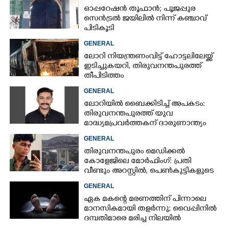
ഓപ്പറേഷൻ തൂഫാൻ; പൂജപ്പുര
സെൻട്രൽ ജയിലിൽ നിന്ന് കഞ്ചാവ്
പിടികൂടി
GENERAL
ലോറി നിയന്ത്രണംവിട്ട് ഹോട്ടലിലേയ്ക്ക്
ഇടിച്ചുകയറി, തിരുവനന്തപുരത്ത്
തീപിടിത്തം
GENERAL
ലോറിയിൽ ബൈക്കിടിച്ച് അപകടം:
തിരുവനന്തപുരത്ത് യുവ
മാദ്ധ്യമപ്രവർത്തകന് ദാരുണാന്ത്യം
GENERAL
തിരുവനന്തപുരം മെഡിക്കൽ
കോളേജിലെ മോർഫിംഗ്: പ്രതി
വീണ്ടും അറസ്റ്റിൽ, പെൺകുട്ടികളുടെ
ചിത്രങ്ങളെടുത്തത് ഇൻസ്റ്റഗ്രാമിൽ
GENERAL
നിന്ന്
ഏക മകന്റെ മരണത്തിന് പിന്നാലെ
മാനസികമായി തളർന്നു; വൈപ്പിനിൽ
ദമ്പതിമാരെ മരിച്ച നിലയിൽ
കണ്ടെത്തി