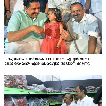
എജ്യുക്കേഷനൽ അംബാസഡറായ എസ്തർ മരിയ
ടോമിയെ മന്ത്രി എൻ.ഷംസുദ്ദീൻ അഭിനന്ദിക്കുന്നു.