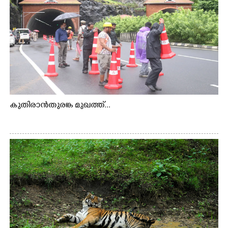
കുതിരാൻതുരങ്ക മുഖത്ത്...