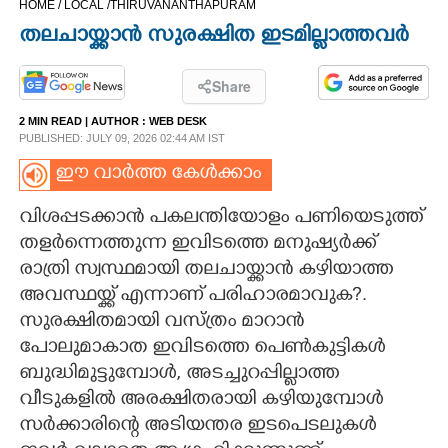
HOME /
LOCAL /
THIRUVANANTHAPURAM
CINEMA
തലചായ്ക്കാൻ സുരക്ഷിത ഇടമില്ലാത്തവർ
OPINION
Share
2 MIN READ
| AUTHOR :
WEB DESK
PHOTOS
PUBLISHED: JULY 09, 2026 02:44 AM IST
ഈ വാർത്ത കേൾക്കാം
LIFESTYLE
വിശപ്പടക്കാൻ പകലന്തിയോളം പണിയെടുത്ത്
തളർന്നെത്തുന്ന ഇവിടത്തെ മനുഷ്യർക്ക്
SPIRITUAL
രാത്രി സ്വസ്ഥമായി തലചായ്ക്കാൻ കഴിയാത്ത
അവസ്ഥയ്ക്ക് എന്നാണ് പരിഹാരമാവുക?.
INFO+
സുരക്ഷിതമായി വസ്ത്രം മാറാൻ
പോലുമാകാത ഇവിടത്തെ പെൺകുട്ടികൾ
ART
ബുദ്ധിമുട്ടുമ്പോൾ, അടച്ചുറപ്പില്ലാത്ത
വീടുകളിൽ അരക്ഷിതരായി കഴിയുമ്പോൾ
സർക്കാരിന്റെ അടിയന്തര ഇടപെടലുകൾ
ASTRO