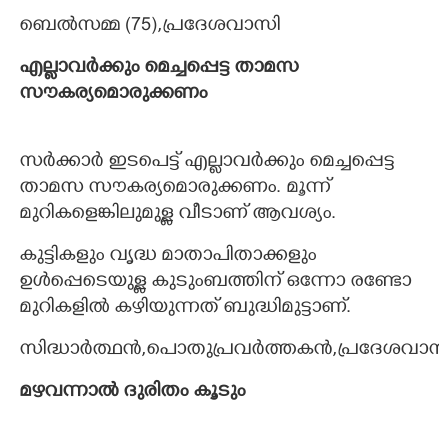
ബെൽസമ്മ (75)​,​പ്രദേശവാസി
എല്ലാവർക്കും മെച്ചപ്പെട്ട താമസ
സൗകര്യമൊരുക്കണം
സർക്കാർ ഇടപെട്ട് എല്ലാവർക്കും മെച്ചപ്പെട്ട
താമസ സൗകര്യമൊരുക്കണം. മൂന്ന്
മുറികളെങ്കിലുമുള്ള വീടാണ് ആവശ്യം.
കുട്ടികളും വൃദ്ധ മാതാപിതാക്കളും
ഉൾപ്പെടെയുള്ള കുടുംബത്തിന് ഒന്നോ രണ്ടോ
മുറികളിൽ കഴിയുന്നത് ബുദ്ധിമുട്ടാണ്.
സിദ്ധാർത്ഥൻ,പൊതുപ്രവർത്തകൻ,പ്രദേശവാസ
മഴവന്നാൽ ദുരിതം കൂടും