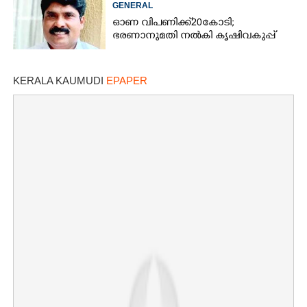
GENERAL
ഓണ വിപണിക്ക് 20കോടി;
ഭരണാനുമതി നൽകി കൃഷിവകുപ്പ്
KERALA KAUMUDI
EPAPER
×
Share this link