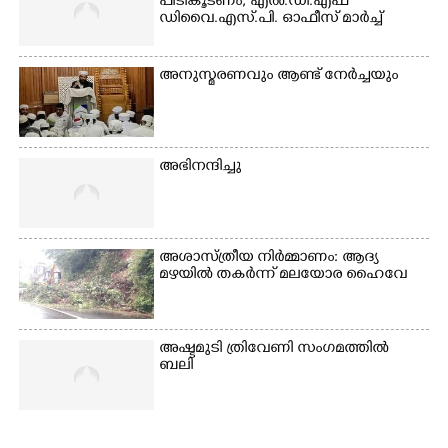
ഗങ്ങൾ
പിടികൂടണം; എൽ.ഡി.എഫ്
ഡിവൈ.എസ്.പി. ഓഫീസ് മാർച്ച്
അനുസ്മരണവും ആണ്ട് നേർച്ചയും
അഭിനന്ദിച്ചു
അശാസ്ത്രീയ നിർമ്മാണം: ആദ്യ
മഴയിൽ തകർന്ന് മലയോര ഹൈവേ
അഷ്ടമുടി ത്രിവേണി സംഗമത്തിൽ
ബലി