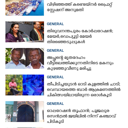
വിഴിഞ്ഞത്ത് കണ്ടെയ്നർ ഫ്രൈറ്റ്
സ്റ്റേഷന് അനുമതി
GENERAL
തിരുവനന്തപുരം കോർപ്പറേഷൻ;
മേയർ, ഡെപ്യൂട്ടി മേയർ
തിരഞ്ഞെടുപ്പുകൾ
റദ്ദാക്കണമെന്നാവശ്യപ്പെട്ട് സിപിഎം
GENERAL
അച്ഛന്റെ മൃതദേഹം
വീട്ടിലെത്തിക്കുന്നതിനിടെ മകനും
കുഴഞ്ഞുവീണു മരിച്ചു
GENERAL
തീപിടിച്ചയുടൻ ഓടി കുളത്തിൽ ചാടി;
വെമ്പായത്തെ ബാർ ആക്രമണത്തിൽ
ചികിത്സയിലായിരുന്ന ഒരാൾകൂടി
മരിച്ചു
GENERAL
ഓപ്പറേഷൻ തൂഫാൻ; പൂജപ്പുര
സെൻട്രൽ ജയിലിൽ നിന്ന് കഞ്ചാവ്
പിടികൂടി