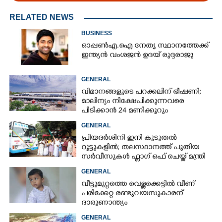
RELATED NEWS
BUSINESS
ഓപ്പൺഎ.ഐ നേതൃ സ്ഥാനത്തേക്ക്
ഇന്ത്യൻ വംശജൻ ഉദയ് രുദ്ദരാജു
GENERAL
വിമാനങ്ങളുടെ പറക്കലിന് ഭീഷണി;​
മാലിന്യം നിക്ഷേപിക്കുന്നവരെ
പിടിക്കാൻ 24 മണിക്കൂറും
പ്രവർത്തിക്കുന്ന സ്‌ക്വാഡ്
GENERAL
പ്രിയദർശിനി ഇനി കൂടുതൽ
റൂട്ടുകളിൽ; തലസ്ഥാനത്ത് പുതിയ
സർവീസുകൾ ഫ്ലാഗ് ഒഫ് ചെയ്ത് മന്ത്രി
കെ മുരളീധരൻ
GENERAL
വീട്ടുമുറ്റത്തെ വെള്ളക്കെട്ടിൽ വീണ്
പരിക്കേറ്റ രണ്ടുവയസുകാരന്
ദാരുണാന്ത്യം
GENERAL