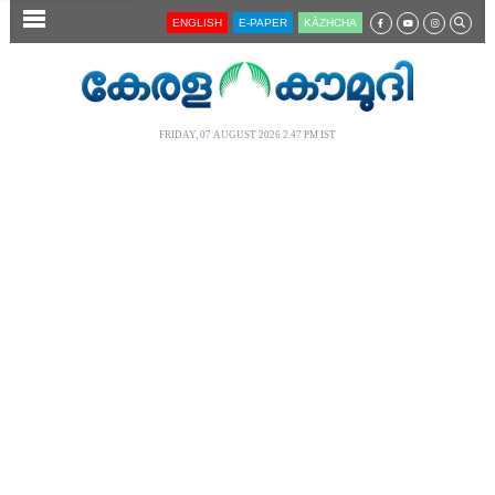
SECTIONS
ENGLISH
E-PAPER
KĀZHCHA
HOME
LATEST
FRIDAY, 07 AUGUST 2026 2.47 PM IST
AUDIO
NOTIFIED NEWS
POLL
KERALA
LOCAL
NEWS 360
CASE DIARY