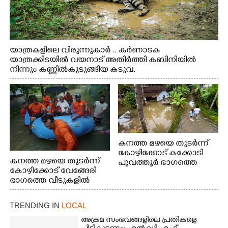
യാത്രകളിലെ വിരുന്നുകാർ .. കർണാടക
യാത്രക്കിടയിൽ വയനാട് അതിർത്തി കബിനിയിൽ
നിന്നും കണ്ണിൽകുടുങ്ങിയ കടുവ.
കനത്ത മഴയെ തുടർന്ന്
കോഴിക്കോട് കക്കോടി
കനത്ത മഴയെ തുടർന്ന്
പൂവത്തൂർ ഭാഗത്തെ
കോഴിക്കോട് വേങ്ങേരി
വീടുകളിൽ വെള്ളം
ഭാഗത്തെ വീടുകളിൽ
കയറിയപ്പോൾ
വെള്ളം
കയറിയപ്പോൾ ആളുകളെ
TRENDING IN
LOCAL
സുരക്ഷിത സ്ഥാനത്തേക്ക്
മാറ്റുന്ന സുരക്ഷാസേനാം
അക്രമ സംഭവങ്ങളിലെ പ്രതികളെ