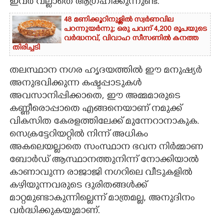
ഇവർ വല്ലാതെ ആഗ്രഹിക്കുന്നുണ്ട്.
CARTOONS
48 മണിക്കൂറിനുള്ളിൽ സ്വർണവില
പറന്നുയർന്നു; ഒരു പവന് 4,200 രൂപയുടെ
വർദ്ധനവ്, വിവാഹ സീസണിൽ കനത്ത
LITERATURE
തിരിച്ചടി
തലസ്ഥാന നഗര ഹൃദയത്തിൽ ഈ മനുഷ്യർ
ZOOM
അനുഭവിക്കുന്ന കഷ്ടപ്പാടുകൾ
അവസാനിപ്പിക്കാതെ, ഈ അമ്മമാരുടെ
CONTACT US
കണ്ണീരൊപ്പാതെ എങ്ങനെയാണ് നമുക്ക്
വികസിത കേരളത്തിലേക്ക് മുന്നേറാനാകുക.
സെക്രട്ടേറിയറ്റിൽ നിന്ന് അധികം
അകലെയല്ലാതെ സംസ്ഥാന ഭവന നിർമ്മാണ
ബോർഡ് ആസ്ഥാനത്തുനിന്ന് നോക്കിയാൽ
കാണാവുന്ന രാജാജി നഗറിലെ വീടുകളിൽ
കഴിയുന്നവരുടെ ദുരിതങ്ങൾക്ക്
മാറ്റമുണ്ടാകുന്നില്ലെന്ന് മാത്രമല്ല, അനുദിനം
വർദ്ധിക്കുകയുമാണ്.