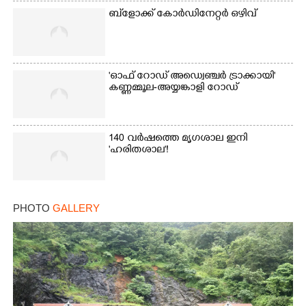
ബ്‌ളോക്ക് കോർഡിനേറ്റർ ഒഴിവ്
'ഓഫ് റോഡ് അഡ്വെഞ്ചർ ട്രാക്കായി'
കണ്ണമ്മൂല-അയ്യങ്കാളി റോഡ്
140 വർഷത്തെ മൃഗശാല ഇനി
'ഹരിതശാല'!
PHOTO
GALLERY