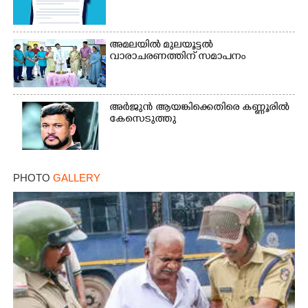
അമലയിൽ മുലയൂട്ടൽ
Copy Link
വാരാചരണത്തിന് സമാപനം
അർജുൻ ആയങ്കിക്കെതിരെ കണ്ണൂരിൽ
കേസെടുത്തു
PHOTO
GALLERY