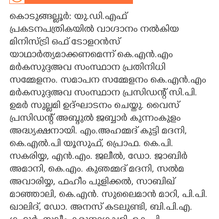
കൊടുങ്ങല്ലൂർ: യു.ഡി.എഫ്
CARTOONS
പ്രകടനപത്രികയിൽ വാഗ്ദാനം നൽകിയ
മിനിസ്ട്രി ഒഫ് ടോളറൻസ്
LITERATURE
യാഥാർത്യമാക്കണമെന്ന് കെ.എൻ.എം
മർകസുദ്ദഅവ സംസ്ഥാന പ്രതിനിധി
ZOOM
സമ്മേളനം. സമാപന സമ്മേളനം കെ.എൻ.എം
മർകസുദ്ദഅവ സംസ്ഥാന പ്രസിഡന്റ് സി.പി.
CONTACT US
ഉമർ സുല്ലമി ഉദ്ഘാടനം ചെയ്തു. വൈസ്
പ്രസിഡന്റ് അബ്ദുൽ ജബ്ബാർ കുന്നംകുളം
അദ്ധ്യക്ഷനായി. എം.അഹമ്മദ് കുട്ടി മദനി,
കെ.എൽ.പി യൂസുഫ്, പ്രൊഫ. കെ.പി.
സകരിയ്യ, എൻ.എം. ജലീൽ, ഡോ. ജാബിർ
അമാനി, കെ.എം. കുഞമ്മദ് മദനി, സൽമ
അവാരിയ്യ, ഫഹീം പുളിക്കൽ, സാബിഖ്
മാഞ്ഞാലി, കെ.എൻ. സുലൈമാൻ മാറി, പി.പി.
ഖാലിദ്, ഡോ. അനസ് കടലുണ്ടി, ബി.പി.എ.