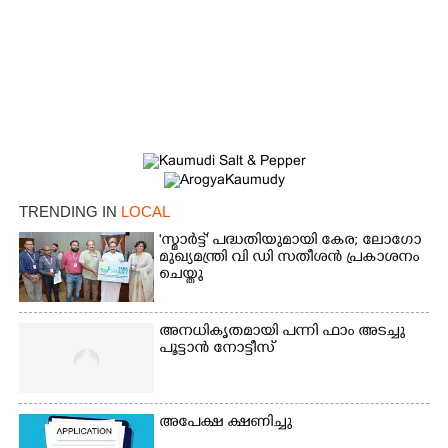
TRENDING IN
LOCAL
'സ്മാർട്ട്' പദ്ധതിയുമായി കേര; ലോഗോ
മുഖ്യമന്ത്രി വി ഡി സതീശൻ പ്രകാശനം
ചെയ്തു
അനധികൃതമായി പന്നി ഫാം അടച്ചു
പൂട്ടാൻ നോട്ടീസ്
×
Share this link
അപേക്ഷ ക്ഷണിച്ചു