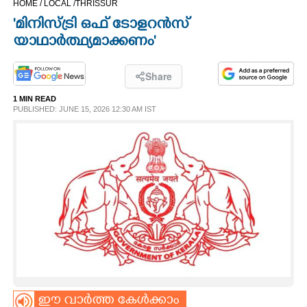
HOME /
LOCAL /
THRISSUR
CINEMA
'മിനിസ്ട്രി ഒഫ് ടോളറൻസ്
യാഥാർത്ഥ്യമാക്കണം'
OPINION
Share
PHOTOS
1 MIN READ
PUBLISHED: JUNE 15, 2026 12:30 AM IST
LIFESTYLE
SPIRITUAL
INFO+
ART
ASTRO
ഈ വാർത്ത കേൾക്കാം