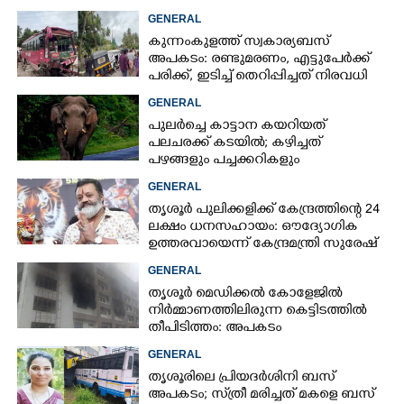
GENERAL
കുന്നംകുളത്ത് സ്വകാര്യബസ്
അപകടം: രണ്ടുമരണം, എട്ടുപേർക്ക്
പരിക്ക്, ഇടിച്ച് തെറിപ്പിച്ചത് നിരവധി
വാഹനങ്ങളെ
GENERAL
പുലർച്ചെ കാട്ടാന കയറിയത്
പലചരക്ക് കടയിൽ; കഴിച്ചത്
പഴങ്ങളും പച്ചക്കറികളും
GENERAL
തൃശൂർ പുലിക്കളിക്ക് കേന്ദ്രത്തിന്റെ 24
ലക്ഷം ധനസഹായം: ഔദ്യോഗിക
ഉത്തരവായെന്ന് കേന്ദ്രമന്ത്രി സുരേഷ്
ഗോപി
GENERAL
തൃശൂർ മെഡിക്കൽ കോളേജിൽ
നിർമ്മാണത്തിലിരുന്ന കെട്ടിടത്തിൽ
തീപിടിത്തം: അപകടം
മൂന്നാംനിലയിൽ
GENERAL
തൃശൂരിലെ പ്രിയദർശിനി ബസ്
അപകടം; സ്‌ത്രീ മരിച്ചത് മകളെ ബസ്