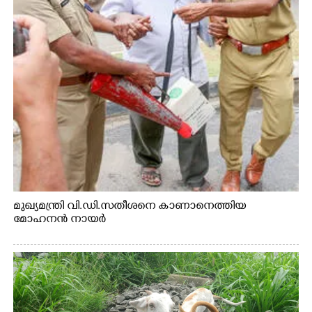
മുഖ്യമന്ത്രി വി.ഡി.സതീശനെ കാണാനെത്തിയ
മോഹനൻ നായർ