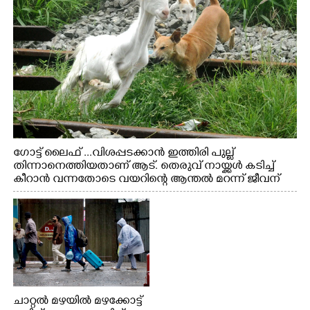
ഗോട്ട് ലൈഫ് ...വിശപ്പടക്കാൻ ഇത്തിരി പുല്ല്
തിന്നാനെത്തിയതാണ് ആട്. തെരുവ് നായ്ക്കൾ കടിച്ച്
കീറാൻ വന്നതോടെ വയറിന്റെ ആന്തൽ മറന്ന് ജീവന്
വേണ്ടിയായി ഓട്ടം. എറണാകുളം വാത്തുരുത്തിയിൽ
നിന്നുള്ള കാഴ്ച
ചാറ്റൽ മഴയിൽ മഴക്കോട്ട്