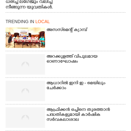
ധരിച്ച് ലഗേജും വലിച്ച്
നീങ്ങുന്ന യുവതികൾ.
എറണാകുളം മേനകയിൽ
നിന്നുള്ള കാഴ്ച
TRENDING IN
LOCAL
അസസ്‌മെന്റ് ക്യാമ്പ്
അറക്കുളത്ത് വിപുലമായ
ഓണാഘോഷം
ആധാറിൽ ഇനി ഇ - മെയിലും
ചേർക്കാം
ആഫ്രിക്കൻ ഒച്ചിനെ തുരത്താൻ
പദ്ധതികളുമായി കാർഷിക
സർവകലാശാല