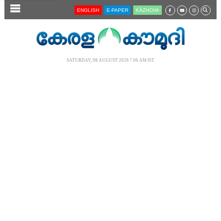
SECTIONS
ENGLISH
E-PAPER
KĀZHCHA
HOME
LATEST
SATURDAY, 08 AUGUST 2026 7.06 AM IST
AUDIO
NOTIFIED NEWS
POLL
KERALA
LOCAL
NEWS 360
CASE DIARY