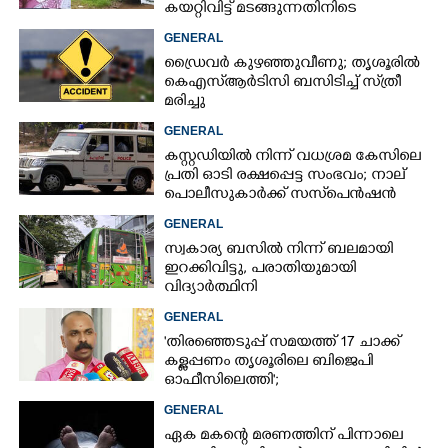
കയറ്റിവിട്ട് മടങ്ങുന്നതിനിടെ
GENERAL
ഡ്രൈവർ കുഴഞ്ഞുവീണു; തൃശൂരിൽ
കെഎസ്‌ആർടിസി ബസിടിച്ച് സ്‌ത്രീ
മരിച്ചു
GENERAL
കസ്റ്റഡിയിൽ നിന്ന് വധശ്രമ കേസിലെ
പ്രതി ഓടി രക്ഷപ്പെട്ട സംഭവം; നാല്
പൊലീസുകാർക്ക് സസ്‌പെൻഷൻ
GENERAL
സ്വകാര്യ ബസിൽ നിന്ന് ബലമായി
ഇറക്കിവിട്ടു, പരാതിയുമായി
വിദ്യാർത്ഥിനി
GENERAL
'തിരഞ്ഞെടുപ്പ് സമയത്ത് 17 ചാക്ക്
കള്ളപ്പണം തൃശൂരിലെ ബിജെപി
ഓഫീസിലെത്തി';
വെളിപ്പെടുത്തലുമായി മുൻ ഓഫീസ്
GENERAL
സെക്രട്ടറി
ഏക മകന്റെ മരണത്തിന് പിന്നാലെ