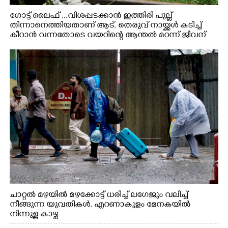
ഗോട്ട് ലൈഫ് ...വിശപ്പടക്കാൻ ഇത്തിരി പുല്ല്
തിന്നാനെത്തിയതാണ് ആട്. തെരുവ് നായ്ക്കൾ കടിച്ച്
കീറാൻ വന്നതോടെ വയറിന്റെ ആന്തൽ മറന്ന് ജീവന്
വേണ്ടിയായി ഓട്ടം. എറണാകുളം വാത്തുരുത്തിയിൽ
നിന്നുള്ള കാഴ്ച
ചാറ്റൽ മഴയിൽ മഴക്കോട്ട് ധരിച്ച് ലഗേജും വലിച്ച്
നീങ്ങുന്ന യുവതികൾ. എറണാകുളം മേനകയിൽ
നിന്നുള്ള കാഴ്ച