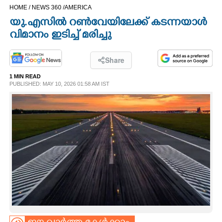
HOME /
NEWS 360 /
AMERICA
CINEMA
യു.എസിൽ റൺവേയിലേക്ക് കടന്നയാൾ
വിമാനം ഇടിച്ച് മരിച്ചു
OPINION
Share
PHOTOS
1 MIN READ
PUBLISHED: MAY 10, 2026 01:58 AM IST
LIFESTYLE
SPIRITUAL
INFO+
ART
ASTRO