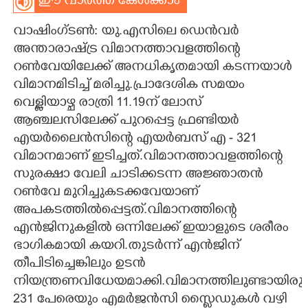
ഈ വാർത്ത കേൾക്കാം
CARTOONS
വാഷിംഗ്ടൺ: യു.എസിലെ ഡെൻവർ
അന്താരാഷ്ട്ര വിമാനത്താവളത്തിന്റെ
LITERATURE
റൺവേയിലേക്ക് അനധികൃതമായി കടന്നയാൾ
വിമാനമിടിച്ച് മരിച്ചു.പ്രാദേശിക സമയം
വെള്ളിയാഴ്ച രാത്രി 11.19ന് ലോസ്
ZOOM
ആഞ്ചലസിലേക്ക് പുറപ്പെട്ട ഫ്രണ്ടിയർ
എയർലൈൻസിന്റെ എയർബസ് എ - 321
CONTACT US
വിമാനമാണ് ഇടിച്ചത്.വിമാനത്താവളത്തിന്റെ
സുരക്ഷാ വേലി ചാടിക്കടന്ന അജ്ഞാതൻ
റൺവേ മുറിച്ചുകടക്കവേയാണ്
അപകടത്തിൽപ്പെട്ടത്.വിമാനത്തിന്റെ
എൻജിനുകളിൽ ഒന്നിലേക്ക് ഇയാളുടെ ശരീരം
ഭാഗികമായി കയറി.തുടർന്ന് എൻജിന്
തീപിടിച്ചെങ്കിലും ഉടൻ
നിയന്ത്രണവിധേയമാക്കി.വിമാനത്തിലുണ്ടായിരുന
231 പേരെയും എമർജൻസി സ്ലൈഡുകൾ വഴി