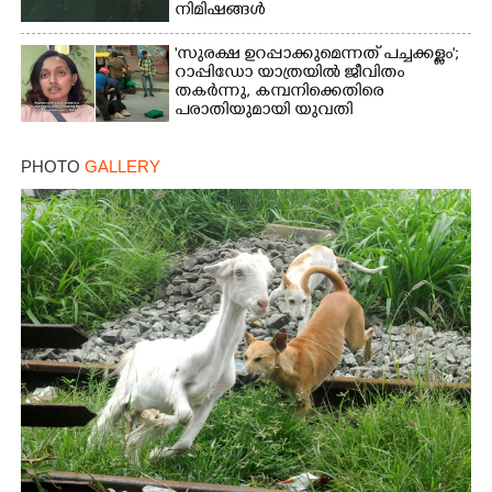
നിമിഷങ്ങൾ
'സുരക്ഷ ഉറപ്പാക്കുമെന്നത് പച്ചക്കള്ളം';
റാപ്പിഡോ യാത്രയിൽ ജീവിതം
തകർന്നു, കമ്പനിക്കെതിരെ
പരാതിയുമായി യുവതി
PHOTO
GALLERY