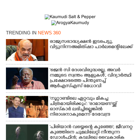
TRENDING IN
NEWS 360
രാജ്യസഭാദ്ധ്യക്ഷൻ ഇടപെട്ടു,
വിട്ടുനിന്ന അമിത് ഷാ പാർലമെന്റിലേക്ക്
×
Share this link
'ജെൻ സി ദേശവിരുദ്ധരല്ല, അവർ
നമ്മുടെ സ്വന്തം ആളുകൾ', വിദ്യാർത്ഥി
പ്രക്ഷോഭത്തെ പിന്തുണച്ച്
ആർഎസ്‌എസ് മേധാവി
Copy Link
'നൂറ്റാണ്ടിലെ ഏറ്റവും മികച്ച
ചിത്രമായിരിക്കും': 'രാമായണ'യ്ക്ക്
ഓസ്കാ‌ർ ലഭിച്ചില്ലെങ്കിൽ
നിരാശനാകുമെന്ന് ദേവേന്ദ്ര
ഫഡ്നാവിസ്
'പിരിയാൻ വയ്യെന്റെ കുഞ്ഞേ'; ജീവനറ്റ
കുഞ്ഞിനെ ചുമലിലേറ്റി നീന്തുന്ന
ഡോൾഫിൻ; കടലിലെ വൈകാരിക