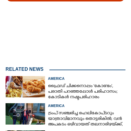
Loaded
:
3.58%
/
Mute
RELATED NEWS
AMERICA
ഫ്രൈഡ് ചിക്കനൊപ്പം 'കോണ്ടം',​
പരാതി പറഞ്ഞപ്പോൾ പരിഹാസം;
കോടികൾ നഷ്ടപരിഹാരം
ആവശ്യപ്പെട്ട് ദമ്പതികൾ
AMERICA
ട്രംപ് സഞ്ചരിച്ച ഹെലികോപ്‌ടറും
യാത്രാവിമാനവും തൊട്ടരികിൽ; വൻ
അപകടം ഒഴിവായത് തലനാരിഴയ്‌ക്ക്,
അന്വേഷണം