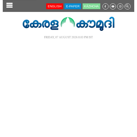
SECTIONS
ENGLISH
E-PAPER
KĀZHCHA
HOME
LATEST
FRIDAY, 07 AUGUST 2026 8.03 PM IST
AUDIO
NOTIFIED NEWS
POLL
KERALA
LOCAL
NEWS 360
CASE DIARY