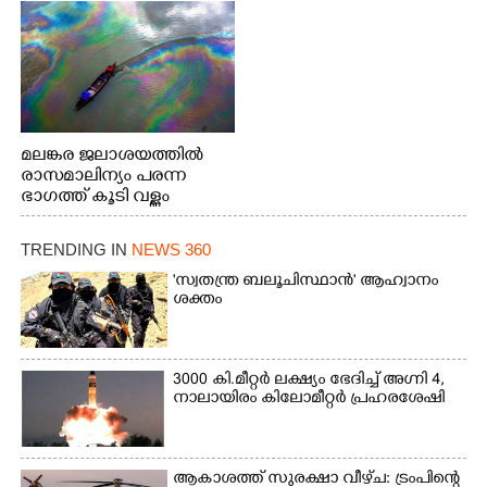
മലങ്കര ജലാശയത്തിൽ
രാസമാലിന്യം പരന്ന
ഭാഗത്ത് കൂടി വള്ളം
തുഴഞ്ഞു പോകുന്ന
പ്രദേശവാസികൾ
TRENDING IN
NEWS 360
'സ്വതന്ത്ര ബലൂചിസ്ഥാൻ' ആഹ്വാനം
ശക്തം
3000 കി.മീറ്റർ ലക്ഷ്യം ഭേദിച്ച് അഗ്നി 4,
നാലായിരം കിലോമീറ്റർ പ്രഹരശേഷി
ആകാശത്ത് സുരക്ഷാ വീഴ്‌ച: ട്രംപിന്റെ