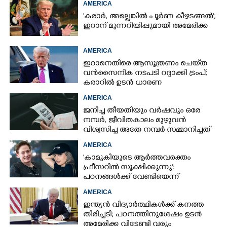
AMERICA
'കരാർ, അല്ലെങ്കിൽ പൂർണ കീഴടങ്ങൽ';
ഇറാന് മുന്നറിയിപ്പുമായി അമേരിക്ക
AMERICA
ഇറാനെതിരെ ആസൂത്രണം ചെയ്‌ത
വൻസൈനിക നടപടി റദ്ദാക്കി ട്രംപ്;
കരാറിൽ ഉടൻ ധാരണ
AMERICA
ജനിച്ച തീയതിയും വർഷവും ഒരേ
നമ്പർ, ജീവിതകാലം മുഴുവൻ
വിശ്വസിച്ച അതേ നമ്പർ സമ്മാനിച്ചത്
കോടികളുടെ ഭാഗ്യം
AMERICA
'കാമുകിയുടെ ആർത്തവരക്തം
ഫ്രീസറിൽ സൂക്ഷിക്കുന്നു':
പഠനങ്ങൾക്ക് വേണ്ടിയെന്ന്
വിശദീകരണം,​ ചർച്ചയായി ബ്രയാൻ
AMERICA
ജോൺസന്റെ പോസ്റ്റ്
ഇന്ത്യൻ വിദ്യാർത്ഥികൾക്ക് കനത്ത
തിരിച്ചടി; പഠനത്തിനുശേഷം ഉടൻ
അമേരിക്ക വിടേണ്ടി വരും