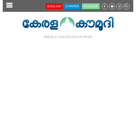
SECTIONS
ENGLISH
E-PAPER
KĀZHCHA
HOME
LATEST
FRIDAY, 07 AUGUST 2026 8.01 PM IST
AUDIO
NOTIFIED NEWS
POLL
KERALA
LOCAL
NEWS 360
CASE DIARY