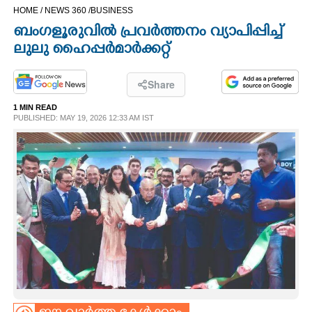
HOME /
NEWS 360 /
BUSINESS
CINEMA
ബംഗളൂരുവിൽ പ്രവർത്തനം വ്യാപിപ്പിച്ച്
ലുലു ഹൈപ്പർമാർക്കറ്റ്
OPINION
Share
PHOTOS
1 MIN READ
PUBLISHED: MAY 19, 2026 12:33 AM IST
LIFESTYLE
SPIRITUAL
INFO+
ART
ASTRO