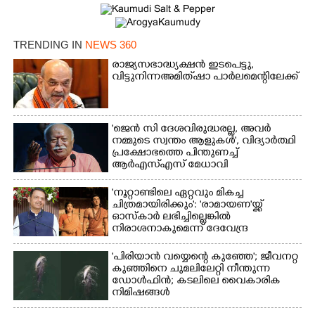
TRENDING IN
NEWS 360
രാജ്യസഭാദ്ധ്യക്ഷൻ ഇടപെട്ടു,
വിട്ടുനിന്ന അമിത് ഷാ പാർലമെന്റിലേക്ക്
'ജെൻ സി ദേശവിരുദ്ധരല്ല, അവർ
നമ്മുടെ സ്വന്തം ആളുകൾ', വിദ്യാർത്ഥി
പ്രക്ഷോഭത്തെ പിന്തുണച്ച്
ആർഎസ്‌എസ് മേധാവി
'നൂറ്റാണ്ടിലെ ഏറ്റവും മികച്ച
ചിത്രമായിരിക്കും': 'രാമായണ'യ്ക്ക്
ഓസ്കാ‌ർ ലഭിച്ചില്ലെങ്കിൽ
നിരാശനാകുമെന്ന് ദേവേന്ദ്ര
ഫഡ്നാവിസ്
'പിരിയാൻ വയ്യെന്റെ കുഞ്ഞേ'; ജീവനറ്റ
കുഞ്ഞിനെ ചുമലിലേറ്റി നീന്തുന്ന
ഡോൾഫിൻ; കടലിലെ വൈകാരിക
നിമിഷങ്ങൾ