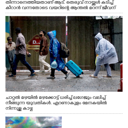
തിന്നാനെത്തിയതാണ് ആട്. തെരുവ് നായ്ക്കൾ കടിച്ച്
കീറാൻ വന്നതോടെ വയറിന്റെ ആന്തൽ മറന്ന് ജീവന്
വേണ്ടിയായി ഓട്ടം. എറണാകുളം വാത്തുരുത്തിയിൽ
നിന്നുള്ള കാഴ്ച
ചാറ്റൽ മഴയിൽ മഴക്കോട്ട് ധരിച്ച് ലഗേജും വലിച്ച്
നീങ്ങുന്ന യുവതികൾ. എറണാകുളം മേനകയിൽ
നിന്നുള്ള കാഴ്ച