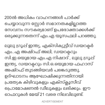
200ൽ അധികം വാഹനങ്ങൾ പാർക്ക്
ചെയ്യാവുന്ന സ്റ്റോർ സമാനതകളില്ലാത്ത
സേവനം സൗകര്യമാണ് ഉപഭോക്താക്കൾക്ക്
ഒരുക്കുന്നതെന്ന് എം.എ യൂസഫലി പറഞ്ഞു.
ലുലു ഗ്രൂപ്പ് ഇന്ത്യ, എക്‌സിക്യുട്ടീവ് ഡയറക്ടർ
എം..എ അഷ്‌റഫ് അലി, ഡയറക്ടറും
സി.ഇ.ഒയുമായ എം.എ നിഷാദ് , ലുലു ഗ്രൂപ്പ്
ഇന്ത്യ, ഡയറക്ടറും സി.ഒ.ഒയുമായ ഫഹാസ്
അഷ്‌റഫ് തുടങ്ങിയവർ പങ്കെടുത്തു.
ഉദ്ഘാടനം ആഘോഷിക്കുന്നതിനായി
പ്രത്യേക കിഴിവുകളും എക്‌സ്‌ക്ലൂസീവ്
പ്രൊമോഷണൽ ഡീലുകളും ലഭിക്കും. ഈ
ഓഫറുകൾ മേയ് 21 വരെ നിലവിലുണ്ട്.
ADVERTISEMENT