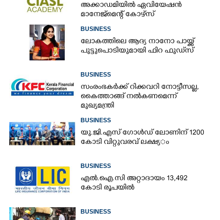
അക്കാഡമിയിൽ ഏവിയേഷൻ
മാനേജ്മെന്റ് കോഴ്സ്
BUSINESS
ലോകത്തിലെ ആദ്യ നാനോ പായ്ക്ക്
പുട്ടുപൊടിയുമായി ഫിറ ഫുഡ്‌സ്
BUSINESS
സംരംഭകർക്ക് റിക്കവറി നോട്ടീസല്ല,
കൈത്താങ്ങ് നൽകണമെന്ന്
മുഖ്യമന്ത്രി
BUSINESS
യു.​ജി.​എ​സ് ​ഗോ​ൾ​ഡ് ​ലോണിന് 1200​ ​
കോ​ടി​ ​വി​റ്റു​വ​ര​വ് ​ല​ക്ഷ്യ​ം
BUSINESS
എൽ.ഐ.സി അറ്റാദായം 13,492
കോടി രൂപയിൽ
BUSINESS