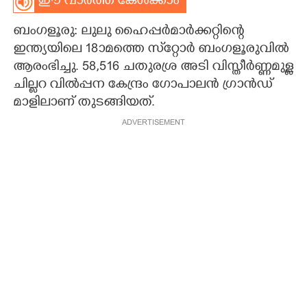
ഈ വാർത്ത കേൾക്കാം
CARTOONS
ബംഗളൂരു: ലുലു ഹൈപ്പർമാർക്കറ്റിന്റെ
ഇന്ത്യയിലെ 18ാമത്തെ സ്‌റ്റോർ ബംഗളൂരുവിൽ
LITERATURE
ആരംഭിച്ചു. 58,516 ചതുരശ്ര അടി വിസ്തീർണ്ണമുള്ള
ചില്ലറ വിൽപ്പന കേന്ദ്രം ഗോപാലൻ ഗ്രാൻഡ്
മാളിലാണ് തുടങ്ങിയത്.
ZOOM
ADVERTISEMENT
CONTACT US