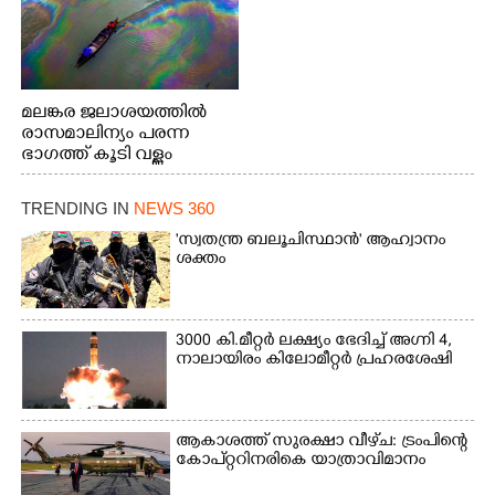
മലങ്കര ജലാശയത്തിൽ
രാസമാലിന്യം പരന്ന
ഭാഗത്ത് കൂടി വള്ളം
തുഴഞ്ഞു പോകുന്ന
പ്രദേശവാസികൾ
TRENDING IN
NEWS 360
'സ്വതന്ത്ര ബലൂചിസ്ഥാൻ' ആഹ്വാനം
ശക്തം
3000 കി.മീറ്റർ ലക്ഷ്യം ഭേദിച്ച് അഗ്നി 4,
നാലായിരം കിലോമീറ്റർ പ്രഹരശേഷി
ആകാശത്ത് സുരക്ഷാ വീഴ്‌ച: ട്രംപിന്റെ
കോ‌പ്‌റ്ററിനരികെ യാത്രാവിമാനം