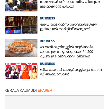
സംരംഭകർക്ക് സാങ്കേതിക പിന്തുണ
ലഭ്യമാക്കാൻ പദ്ധതി
BUSINESS
ട്രേഡ് റെമിറ്റൻസ് സേവനങ്ങൾക്ക്
ഇൻഡെൽ റെമിറ്റിന് അനുമതി
BUSINESS
48 മണിക്കൂറിനുള്ളിൽ സ്വർണവില
പറന്നുയർന്നു; ഒരു പവന് 4,200
രൂപയുടെ വർദ്ധനവ്, വിവാഹ
സീസണിൽ കനത്ത തിരിച്ചടി
BUSINESS
പ്രി​യ​ ​പ്ര​കാ​ശ് ​വാ​ര്യർ കു​ട്ടി​കൂ​റ​ ​ ബ്രാ​ൻ​
ഡ് ​അം​ബാ​സ​ഡ​ർ
KERALA KAUMUDI
EPAPER