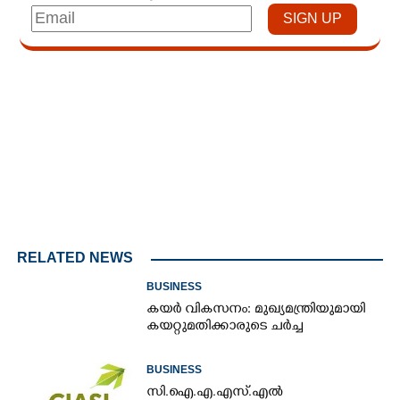
Loaded
:
3.58%
/
Unmute
RELATED NEWS
BUSINESS
കയർ വികസനം: മുഖ്യമന്ത്രിയുമായി
കയറ്റുമതിക്കാരുടെ ചർച്ച
BUSINESS
സി.ഐ.എ.എസ്.എൽ