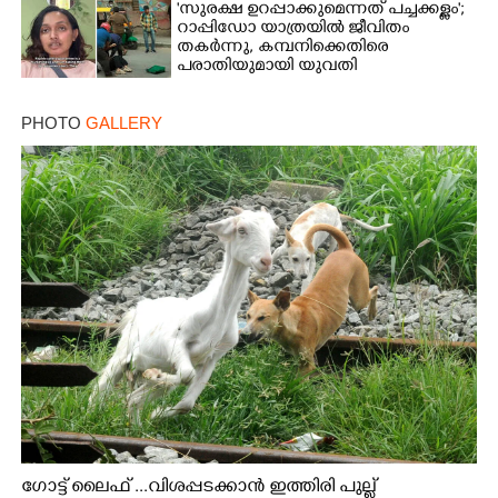
'സുരക്ഷ ഉറപ്പാക്കുമെന്നത് പച്ചക്കള്ളം';
റാപ്പിഡോ യാത്രയിൽ ജീവിതം
തകർന്നു, കമ്പനിക്കെതിരെ
പരാതിയുമായി യുവതി
PHOTO
GALLERY
ഗോട്ട് ലൈഫ് ...വിശപ്പടക്കാൻ ഇത്തിരി പുല്ല്