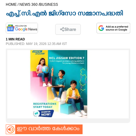
HOME /
NEWS 360 /
BUSINESS
CINEMA
എച്ച്.സി.എൽ ജിഗ്‌സോ സമ്മാനപദ്ധതി
OPINION
Share
1 MIN READ
PHOTOS
PUBLISHED: MAY 19, 2026 12:35 AM IST
LIFESTYLE
SPIRITUAL
INFO+
ART
ഈ വാർത്ത കേൾക്കാം
ASTRO