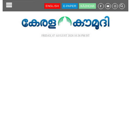
SECTIONS
ENGLISH
E-PAPER
KĀZHCHA
HOME
LATEST
FRIDAY, 07 AUGUST 2026 10.36 PM IST
AUDIO
NOTIFIED NEWS
POLL
KERALA
LOCAL
NEWS 360
CASE DIARY