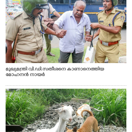
മുഖ്യമന്ത്രി വി.ഡി.സതീശനെ കാണാനെത്തിയ
മോഹനൻ നായർ