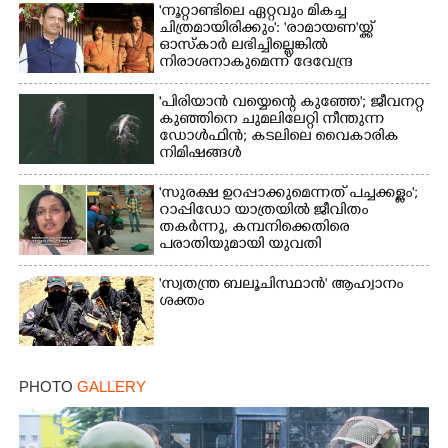
'നൂറ്റാണ്ടിലെ ഏറ്റവും മികച്ച
ചിത്രമായിരിക്കും': 'രാമായണ'യ്ക്ക്
ഓസ്കാ‌ർ ലഭിച്ചില്ലെങ്കിൽ
നിരാശനാകുമെന്ന് ദേവേന്ദ്ര
ഫഡ്നാവിസ്
'പിരിയാൻ വയ്യെന്റെ കുഞ്ഞേ'; ജീവനറ്റ
കുഞ്ഞിനെ ചുമലിലേറ്റി നീന്തുന്ന
ഡോൾഫിൻ; കടലിലെ വൈകാരിക
നിമിഷങ്ങൾ
'സുരക്ഷ ഉറപ്പാക്കുമെന്നത് പച്ചക്കള്ളം';
റാപ്പിഡോ യാത്രയിൽ ജീവിതം
തകർന്നു, കമ്പനിക്കെതിരെ
പരാതിയുമായി യുവതി
'സ്വതന്ത്ര ബലൂചിസ്ഥാൻ' ആഹ്വാനം
ശക്തം
PHOTO
GALLERY