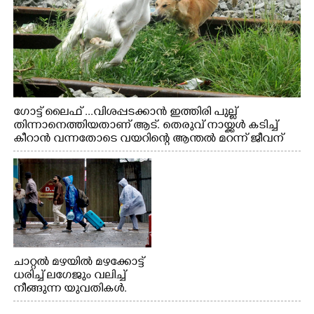
ഗോട്ട് ലൈഫ് ...വിശപ്പടക്കാൻ ഇത്തിരി പുല്ല്
തിന്നാനെത്തിയതാണ് ആട്. തെരുവ് നായ്ക്കൾ കടിച്ച്
കീറാൻ വന്നതോടെ വയറിന്റെ ആന്തൽ മറന്ന് ജീവന്
വേണ്ടിയായി ഓട്ടം. എറണാകുളം വാത്തുരുത്തിയിൽ
നിന്നുള്ള കാഴ്ച
ചാറ്റൽ മഴയിൽ മഴക്കോട്ട്
ധരിച്ച് ലഗേജും വലിച്ച്
നീങ്ങുന്ന യുവതികൾ.
എറണാകുളം മേനകയിൽ