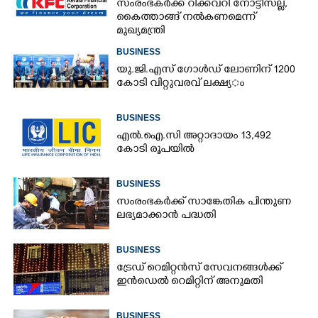
സംരംഭകർക്ക് റിക്കവറി നോട്ടീസല്ല,
കൈത്താങ്ങ് നൽകണമെന്ന്
മുഖ്യമന്ത്രി
BUSINESS
യു.​ജി.​എ​സ് ​ഗോ​ൾ​ഡ് ​ലോണിന് 1200​ ​
കോ​ടി​ ​വി​റ്റു​വ​ര​വ് ​ല​ക്ഷ്യ​ം
BUSINESS
എൽ.ഐ.സി അറ്റാദായം 13,492
കോടി രൂപയിൽ
BUSINESS
സംരംഭകർക്ക് സാങ്കേതിക പിന്തുണ
ലഭ്യമാക്കാൻ പദ്ധതി
BUSINESS
ട്രേഡ് റെമിറ്റൻസ് സേവനങ്ങൾക്ക്
ഇൻഡെൽ റെമിറ്റിന് അനുമതി
BUSINESS