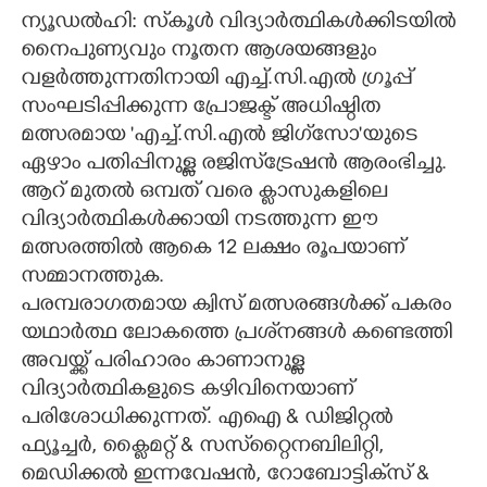
ന്യൂഡൽഹി: സ്‌കൂൾ വിദ്യാർത്ഥികൾക്കിടയിൽ
CARTOONS
നൈപുണ്യവും നൂതന ആശയങ്ങളും
വളർത്തുന്നതിനായി എച്ച്.സി.എൽ ഗ്രൂപ്പ്
LITERATURE
സംഘടിപ്പിക്കുന്ന പ്രോജക്ട് അധിഷ്ഠിത
മത്സരമായ 'എച്ച്.സി.എൽ ജിഗ്‌സോ'യുടെ
ഏഴാം പതിപ്പിനുള്ള രജിസ്‌ട്രേഷൻ ആരംഭിച്ചു.
ZOOM
ആറ് മുതൽ ഒമ്പത് വരെ ക്ലാസുകളിലെ
വിദ്യാർത്ഥികൾക്കായി നടത്തുന്ന ഈ
CONTACT US
മത്സരത്തിൽ ആകെ 12 ലക്ഷം രൂപയാണ്
സമ്മാനത്തുക.
പരമ്പരാഗതമായ ക്വിസ് മത്സരങ്ങൾക്ക് പകരം
യഥാർത്ഥ ലോകത്തെ പ്രശ്‌നങ്ങൾ കണ്ടെത്തി
അവയ്ക്ക് പരിഹാരം കാണാനുള്ള
വിദ്യാർത്ഥികളുടെ കഴിവിനെയാണ്
പരിശോധിക്കുന്നത്. എഐ & ഡിജിറ്റൽ
ഫ്യൂച്ചർ, ക്ലൈമറ്റ് & സസ്‌റ്റൈനബിലിറ്റി,
മെഡിക്കൽ ഇന്നവേഷൻ, റോബോട്ടിക്‌സ് &