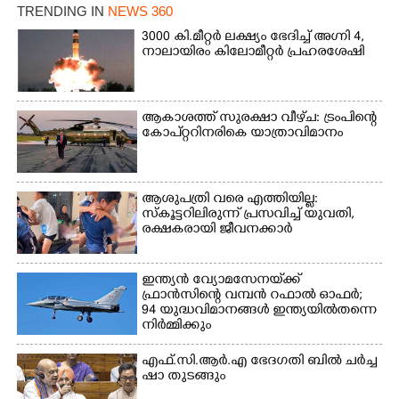
നിന്നുള്ള കാഴ്ച
TRENDING IN
NEWS 360
3000 കി.മീറ്റർ ലക്ഷ്യം ഭേദിച്ച് അഗ്നി 4,
നാലായിരം കിലോമീറ്റർ പ്രഹരശേഷി
ആകാശത്ത് സുരക്ഷാ വീഴ്‌ച: ട്രംപിന്റെ
കോ‌പ്‌റ്ററിനരികെ യാത്രാവിമാനം
ആശുപത്രി വരെ എത്തിയില്ല:
സ്കൂട്ടറിലിരുന്ന് പ്രസവിച്ച് യുവതി,
രക്ഷകരായി ജീവനക്കാർ
ഇന്ത്യൻ വ്യോമസേനയ്‌ക്ക്
ഫ്രാൻസിന്റെ വമ്പൻ റഫാൽ ഓഫർ;
94 യുദ്ധവിമാനങ്ങൾ ഇന്ത്യയിൽതന്നെ
നിർ‌മ്മിക്കും
എ​ഫ്.​സി.​ആ​ർ.​എ​ ​ഭേ​ദ​ഗ​തി​ ​ബിൽ ച​ർ​ച്ച​
​ഷാ​ ​തുടങ്ങും