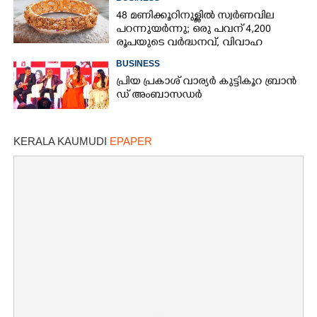
48 മണിക്കൂറിനുള്ളിൽ സ്വർണവില
പറന്നുയർന്നു; ഒരു പവന് 4,200
രൂപയുടെ വർദ്ധനവ്, വിവാഹ
സീസണിൽ കനത്ത തിരിച്ചടി
BUSINESS
പ്രി​യ​ ​പ്ര​കാ​ശ് ​വാ​ര്യർ കു​ട്ടി​കൂ​റ​ ​ ബ്രാ​ൻ​
ഡ് ​അം​ബാ​സ​ഡ​ർ
KERALA KAUMUDI
EPAPER