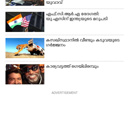
യുവാവ്
എഫ്.സി.ആർ.എ ഭേദഗതി:
യു.എസിന് ഇന്ത്യയുടെ മറുപടി
കസഖ്‌സ്ഥാനിൽ വീണ്ടും കടുവയുടെ
ഗർജ്ജനം
കാര്യവട്ടത്ത് ഗെയ്‌ലിരമ്പും
ADVERTISEMENT