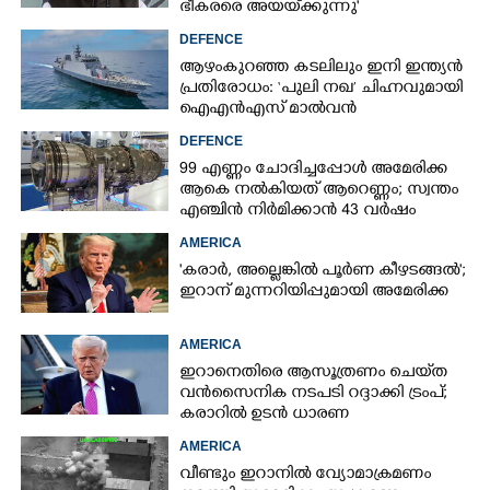
ഭീകരരെ അയയ്‌ക്കുന്നു'
DEFENCE
ആഴംകുറഞ്ഞ കടലിലും ഇനി ഇന്ത്യൻ
പ്രതിരോധം: ‘പുലി നഖ’ ചിഹ്നവുമായി
ഐഎൻഎസ്‌ മാൽവൻ
DEFENCE
99 എണ്ണം ചോദിച്ചപ്പോൾ അമേരിക്ക
ആകെ നൽകിയത് ആറെണ്ണം; സ്വന്തം
എഞ്ചിൻ നിർമിക്കാൻ 43 വർഷം
മുൻപത്തെ ആയുധം പുറത്തെടുത്ത്
AMERICA
ഇന്ത്യ
'കരാർ, അല്ലെങ്കിൽ പൂർണ കീഴടങ്ങൽ';
ഇറാന് മുന്നറിയിപ്പുമായി അമേരിക്ക
AMERICA
ഇറാനെതിരെ ആസൂത്രണം ചെയ്‌ത
വൻസൈനിക നടപടി റദ്ദാക്കി ട്രംപ്;
കരാറിൽ ഉടൻ ധാരണ
AMERICA
വീണ്ടും ഇറാനിൽ വ്യോമാക്രമണം