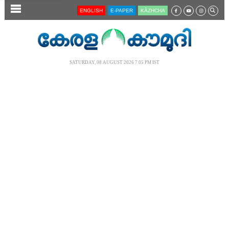
SECTIONS
ENGLISH
E-PAPER
KĀZHCHA
HOME
LATEST
SATURDAY, 08 AUGUST 2026 7.05 PM IST
AUDIO
NOTIFIED NEWS
POLL
KERALA
LOCAL
NEWS 360
CASE DIARY