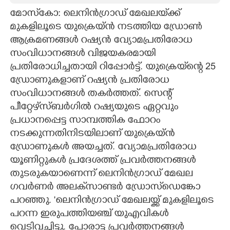
മോസ്‌കോ: ലെനിൻഗ്രാഡ് മേഖലയ്‌ക്ക്
CARTOONS
മുകളിലൂടെ യുക്രെയ്ൻ നടത്തിയ ഡ്രോൺ
ആക്രമണങ്ങൾ റഷ്യൻ വ്യോമപ്രതിരോധ
LITERATURE
സംവിധാനങ്ങൾ വിജയകരമായി
പ്രതിരോധിച്ചതായി റിപ്പോർട്ട്. യുക്രെയ്‌ന്റെ 25
ZOOM
ഡ്രോണുകളാണ് റഷ്യൻ പ്രതിരോധ
സംവിധാനങ്ങൾ തകർത്തത്. സെന്റ്
പീറ്റേഴ്‌സ്ബർഗിൽ റഷ്യയുടെ ഏറ്റവും
CONTACT US
പ്രധാനപ്പെട്ട സാമ്പത്തിക ഫോറം
നടക്കുന്നതിനിടയിലാണ് യുക്രെയ്ൻ
ഡ്രോണുകൾ അയച്ചത്. വ്യോമപ്രതിരോധ
യൂണിറ്റുകൾ പ്രദേശത്ത് പ്രവർത്തനങ്ങൾ
തുടരുകയാണെന്ന് ലെനിൻഗ്രാഡ് മേഖല
ഗവർണർ അലക്‌സാണ്ടർ ഡ്രോസ്‌ഡെങ്കോ
പറഞ്ഞു. 'ലെനിൻഗ്രാഡ് മേഖലയ്ക്ക് മുകളിലൂടെ
പറന്ന ഇരുപത്തിയഞ്ച് യുഎവികൾ
വെടിവച്ചിട്ടു. പോരാട്ട പ്രവർത്തനങ്ങൾ