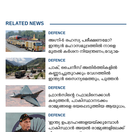
RELATED NEWS
DEFENCE
അഗ്നി-6 രഹസ്യ പരീക്ഷണമോ?
ഇന്ത്യൻ മഹാസമുദ്രത്തിൽ നാളെ
മുതൽ കർശന നിയന്ത്രണം,വ്യോമ-
സമുദ്ര പാതകൾ അടയ്ക്കും
DEFENCE
പാക്, ചൈനീസ് അതിർത്തികളിൽ
കണ്ണടച്ചുതുറക്കും വേഗത്തിൽ
ഇന്ത്യൻ സൈന്യമെത്തും, പുത്തൻ
പദ്ധതിയുമായി കേന്ദ്രസർക്കാർ
DEFENCE
ഫ്രാൻസിന്റെ റഫാലിനെക്കാൾ
കരുത്തൻ,​ പാകിസ്ഥാനടക്കം
രാജ്യങ്ങളെ ഭയപ്പെടുത്തിയ ആയുധം,​
ഇന്ത്യ നിർമ്മിച്ച എണ്ണം 100ലേക്ക്
DEFENCE
'ഇന്ത്യ ഉപഗ്രഹങ്ങളയയ്‌ക്കുമ്പോൾ
പാകിസ്ഥാൻ അയൽ രാജ്യങ്ങളിലേക്ക്