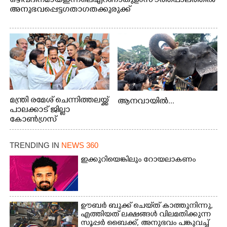
ഒഴിവ് ദിനമായ ഇന്നലെ എറണാകുളം സൗത്ത് പാലത്തിൽ
അനുഭവപ്പെട്ട ഗതാഗതക്കുരുക്ക്
മന്ത്രി രമേശ് ചെന്നിത്തലയ്ക്ക്
ആനവായിൽ...
പാലക്കാട് ജില്ലാ
കോൺഗ്രസ്
TRENDING IN
NEWS 360
ഇക്കുറിയെങ്കിലും റോയലാകണം
ഊബർ ബുക്ക് ചെയ്‌ത് കാത്തുനിന്നു,​
എത്തിയത് ലക്ഷങ്ങൾ വിലമതിക്കുന്ന
സൂപ്പർ ബൈക്ക്,​ അനുഭവം പങ്കുവച്ച്