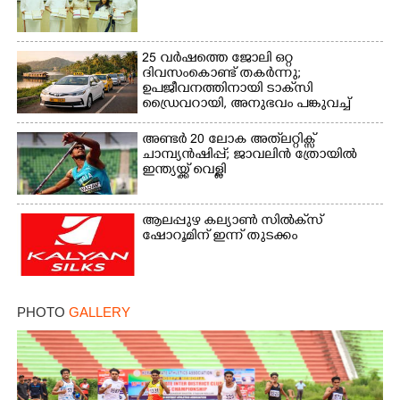
25 വർഷത്തെ ജോലി ഒറ്റ
ദിവസംകൊണ്ട് തകർന്നു;
ഉപജീവനത്തിനായി ടാക്‌സി
ഡ്രൈവറായി,​ അനുഭവം പങ്കുവച്ച്
യുവതി
അണ്ടർ 20 ലോക അത്‌ലറ്റിക്സ്
ചാമ്പ്യൻഷിപ്പ്; ജാവലിൻ ത്രോയിൽ
ഇന്ത്യയ്ക്ക് വെള്ളി
ആലപ്പുഴ കല്യാൺ സിൽക്‌സ്
ഷോറൂമിന് ഇന്ന് തുടക്കം
PHOTO
GALLERY