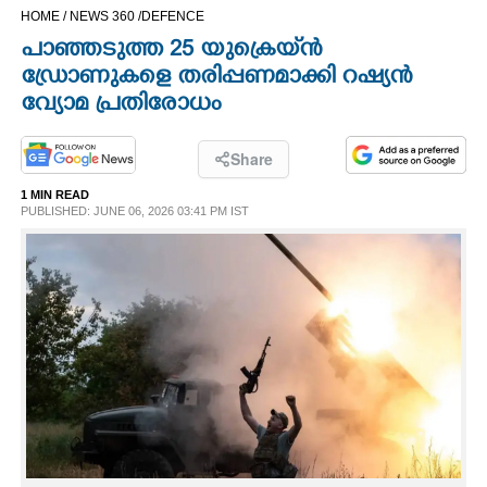
HOME /
NEWS 360 /
DEFENCE
CINEMA
പാഞ്ഞടുത്ത 25 യുക്രെയ്‌ൻ
ഡ്രോണുകളെ തരിപ്പണമാക്കി റഷ്യൻ
OPINION
വ്യോമ പ്രതിരോധം
PHOTOS
Share
1 MIN READ
LIFESTYLE
PUBLISHED: JUNE 06, 2026 03:41 PM IST
SPIRITUAL
INFO+
ART
ASTRO