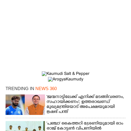
TRENDING IN
NEWS 360
'ജന്മനാട്ടിലേക്ക് എനിക്ക് മടങ്ങിവരണം,
സഹായിക്കണം'; ഉത്തരാഖണ്ഡ്
മുഖ്യമന്ത്രിയോട് അപേക്ഷയുമായി
ഋഷഭ് പന്ത്
'​പ​ഞ്ചാ​'​ ​കൈ​ത്ത​റി​ ​ശ്രേ​ണി​യു​മാ​യി​ ​രാം​
രാ​ജ് ​കോ​ട്ടൺ വിപണിയിൽ