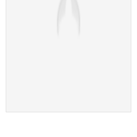
×
Share this link
Copy Link