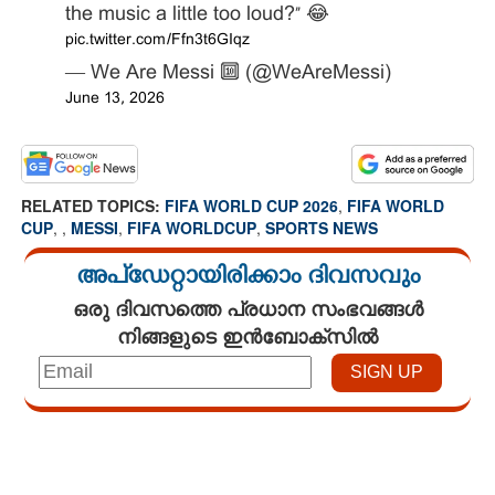
the music a little too loud?” 😂
pic.twitter.com/Ffn3t6GIqz
— We Are Messi 🔟 (@WeAreMessi)
June 13, 2026
RELATED TOPICS:
FIFA WORLD CUP 2026
,
FIFA WORLD
CUP
,
,
MESSI
,
FIFA WORLDCUP
,
SPORTS NEWS
അപ്ഡേറ്റായിരിക്കാം ദിവസവും
ഒരു ദിവസത്തെ പ്രധാന സംഭവങ്ങൾ
നിങ്ങളുടെ ഇൻബോക്സിൽ
Loaded
:
3.58%
/
Unmute