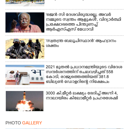
'ജെൻ സി ദേശവിരുദ്ധരല്ല, അവർ
നമ്മുടെ സ്വന്തം ആളുകൾ', വിദ്യാർത്ഥി
പ്രക്ഷോഭത്തെ പിന്തുണച്ച്
ആർഎസ്‌എസ് മേധാവി
'സ്വതന്ത്ര ബലൂചിസ്ഥാൻ' ആഹ്വാനം
ശക്തം
2021 മുതൽ പ്രധാനമന്ത്രിയുടെ വിദേശ
സന്ദർശനത്തിന് ചെലവഴിച്ചത് 558
കോടി, രാജ്യത്തെത്തിയത് 381.8
ബില്യൺ ഡോളറിന്റെ നിക്ഷേപം
3000 കി.മീറ്റർ ലക്ഷ്യം ഭേദിച്ച് അഗ്നി 4,
നാലായിരം കിലോമീറ്റർ പ്രഹരശേഷി
PHOTO
GALLERY