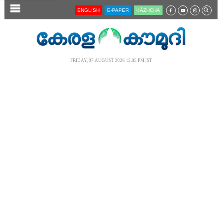
SECTIONS
ENGLISH
E-PAPER
KĀZHCHA
HOME
LATEST
FRIDAY, 07 AUGUST 2026 12.05 PM IST
AUDIO
NOTIFIED NEWS
POLL
KERALA
LOCAL
NEWS 360
CASE DIARY