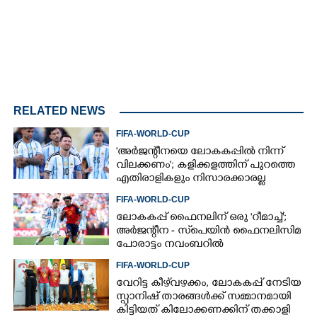
RELATED NEWS
FIFA-WORLD-CUP
'അർജന്റീനയെ ലോകകപ്പിൽ നിന്ന്
വിലക്കണം'; കളിക്കളത്തിന് പുറത്തെ
എതിരാളികളും നിസാരക്കാരല്ല
FIFA-WORLD-CUP
ലോകകപ്പ് ഫൈനലിന് ഒരു 'റീമാച്ച്';
അര്‍ജന്റീന - സ്‌പെയിന്‍ ഫൈനലിസിമ
പോരാട്ടം നവംബറില്‍
FIFA-WORLD-CUP
വേറിട്ട കീഴ്‌‌വഴക്കം,​ ലോകകപ്പ് നേടിയ
സ്പാനിഷ് താരങ്ങൾക്ക് സമ്മാനമായി
കിട്ടിയത് കിലോക്കണക്കിന് തക്കാളി