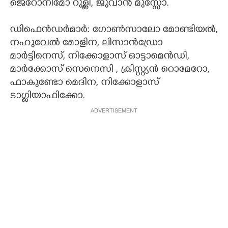
ജെറോനിമോ റുള്ളി, ജുവാൻ മുസ്സോ.
ഡിഫെൻഡർമാർ: ഗോൺസാലോ മോണ്ടിയൽ,
നഹുവേൽ മോളിന, ലിസാൻഡ്രോ
മാർട്ടിനെസ്, നിക്കോളാസ് ഓട്ടാമെൻഡി,
മാർക്കോസ് സെനെസി , ക്രിസ്റ്റ്യൻ റൊമേറോ,
ഫാകുണ്ടോ മെദിന, നിക്കോളാസ്
ടാഗ്ലിയാഫിക്കോ.
ADVERTISEMENT