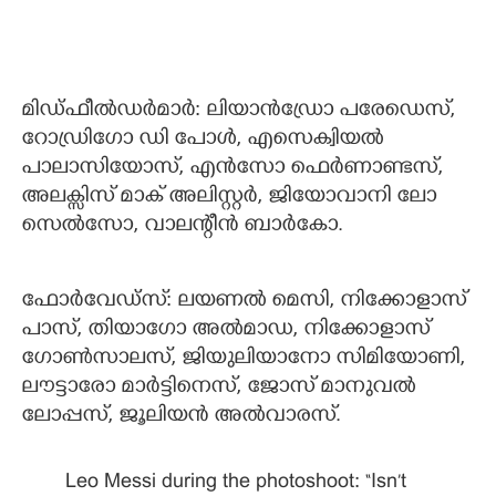
മിഡ്ഫീൽഡർമാർ: ലിയാൻഡ്രോ പരേഡെസ്,
റോഡ്രിഗോ ഡി പോൾ, എസെക്വിയൽ
പാലാസിയോസ്, എൻസോ ഫെർണാണ്ടസ്,
അലക്സിസ് മാക് അലിസ്റ്റർ, ജിയോവാനി ലോ
സെൽസോ, വാലന്റീൻ ബാർകോ.
ഫോർവേഡ്സ്: ലയണൽ മെസി, നിക്കോളാസ്
പാസ്, തിയാഗോ അൽമാഡ, നിക്കോളാസ്
ഗോൺസാലസ്, ജിയുലിയാനോ സിമിയോണി,
ലൗട്ടാരോ മാർട്ടിനെസ്, ജോസ് മാനുവൽ
ലോപ്പസ്, ജൂലിയൻ അൽവാരസ്.
Leo Messi during the photoshoot: “Isn’t