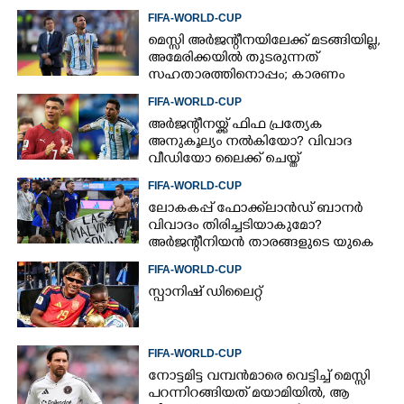
FIFA-WORLD-CUP
മെസ്സി അര്‍ജന്റീനയിലേക്ക് മടങ്ങിയില്ല,
അമേരിക്കയില്‍ തുടരുന്നത്
സഹതാരത്തിനൊപ്പം; കാരണം
അറിയിച്ച് എഎഫ്എ
FIFA-WORLD-CUP
അർജന്റീനയ്ക്ക് ഫിഫ പ്രത്യേക
അനുകൂല്യം നൽകിയോ? വിവാദ
വീഡിയോ ലൈക്ക് ചെയ്ത്
റൊണാൾഡോ
FIFA-WORLD-CUP
ലോകകപ്പ് ഫോക്ക്‌ലാൻഡ് ബാനർ
വിവാദം തിരിച്ചടിയാകുമോ?
അർജന്റീനിയൻ താരങ്ങളുടെ യുകെ
വിസ റദ്ദാക്കുമെന്ന് റിപ്പോർട്ട്
FIFA-WORLD-CUP
സ്പാനിഷ് ഡിലൈറ്റ്
FIFA-WORLD-CUP
നോട്ടമിട്ട വമ്പന്‍മാരെ വെട്ടിച്ച് മെസ്സി
പറന്നിറങ്ങിയത് മയാമിയില്‍, ആ