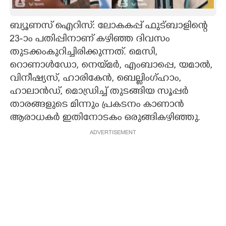
CARTOONS
ബ്യൂണസ് ഐറിസ്: ലോകകപ്പ് ഫുട്ബാളിന്റെ
23-ാം പതിപ്പിനാണ് കഴിഞ്ഞ ദിവസം
LITERATURE
തുടക്കംകുറിച്ചിരിക്കുന്നത്. മെസി,
റൊണാൾഡോ, നെയ്മർ, എംബാപ്പെ, യമാൽ,
ZOOM
വിനീഷ്യസ്, ഹാരികേൻ, ബെല്ലിംഗ്ഹാം,
ഹാലാൻഡ്, മൊഡ്രിച്ച് തുടങ്ങിയ സൂപ്പർ
താരങ്ങളുടെ മിന്നും പ്രകടനം കാണാൻ
CONTACT US
ആരാധകർ ഇതിനോടകം ഒരുങ്ങികഴിഞ്ഞു.
ADVERTISEMENT