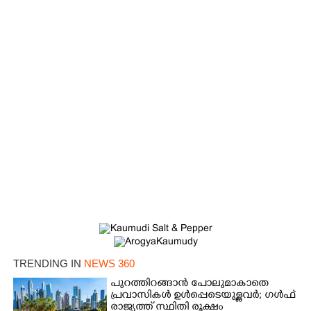
TRENDING IN
NEWS 360
പുറത്തിറങ്ങാൻ പോലുമാകാതെ
പ്രവാസികൾ ഉൾപ്പെടെയുള്ളവർ; ഗൾഫ്
രാജ്യത്ത് സ്ഥിതി രൂക്ഷം