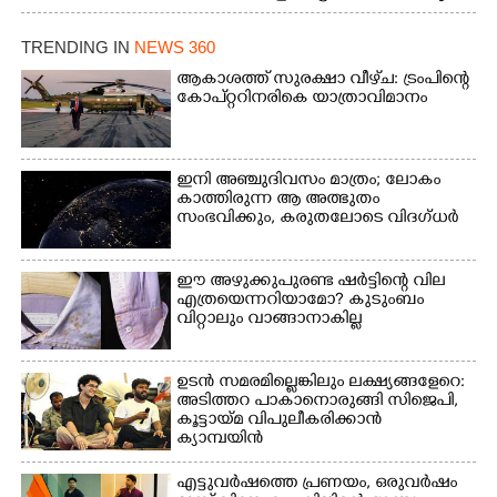
നാടോടി യുവതി. ഇടപ്പള്ളി
ജംഗ്ഷനിൽ നിന്നുള്ള കാഴ്ച
TRENDING IN
NEWS 360
ആകാശത്ത് സുരക്ഷാ വീഴ്‌ച: ട്രംപിന്റെ
കോ‌പ്‌റ്ററിനരികെ യാത്രാവിമാനം
ഇനി അഞ്ചുദിവസം മാത്രം; ലോകം
കാത്തിരുന്ന ആ അത്ഭുതം
സംഭവിക്കും, കരുതലോടെ വിദഗ്ധർ
ഈ അഴുക്കുപുരണ്ട ഷർട്ടിന്റെ വില
എത്രയെന്നറിയാമോ? കുടുംബം
വിറ്റാലും വാങ്ങാനാകില്ല
ഉടൻ സമരമില്ലെങ്കിലും ലക്ഷ്യങ്ങളേറെ:
അടിത്തറ പാകാനൊരുങ്ങി സിജെപി,​
കൂട്ടായ്മ വിപുലീകരിക്കാൻ
ക്യാമ്പയിൻ
എട്ടുവർഷത്തെ പ്രണയം,​ ഒരുവർഷം