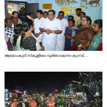
ആയാംകുടി സ്‌കൂളിലെ ദുരിതാശ്വാസ ക്യാമ്പ്....