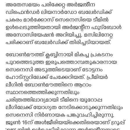
അതേസമയം പരിക്കേറ്റ അർജൽീന
ഡിഫെൻഡർ ലിയനാർഡോ ബലേർഡിക്ക്
പകരം മാർക്കോസ് സെനെസിയെ ടീമിൽ
ഉൾപ്പെടുത്തിയതായി അർജന്റീന ഫുട്‌ബോൾ
അസോസിയേഷൻ അറിയിച്ചു. മസിലിനേറ്റ
പരിക്കാണ് ബലേർഡിക്ക് തിരിച്ചടിയായത്.
ബോൺമൗത്ത് ക്ലബ്ബിനായി മികച്ച പ്രകടനം
പുറത്തെടുത്ത ഇരുപത്തൊമ്പതുകാരനായ
സെനെസി അടുത്തിടെയാണ് ടോട്ടനം
ഹോട്സ്പറിലേക്ക് ചേക്കേറിയത്. പ്രീമിയർ
ലീഗിൽ ബോൺമൗത്തിനെ ആറാം
സ്ഥാനത്തെത്തിക്കുന്നതിലും
ചരിത്രത്തിലാദ്യമായി ടീമിനെ യൂറോപ്പ
ലീഗിലേക്ക് യോഗ്യത നേടിക്കൊടുക്കുന്നതിലും
സെനെസി നിർണായക പങ്കുവഹിച്ചിരുന്നു.
ജൂൺ 16ന് അൾജീരിയയ്‌ക്കെതിരെയാണ് ഗ്രൂപ്പ്