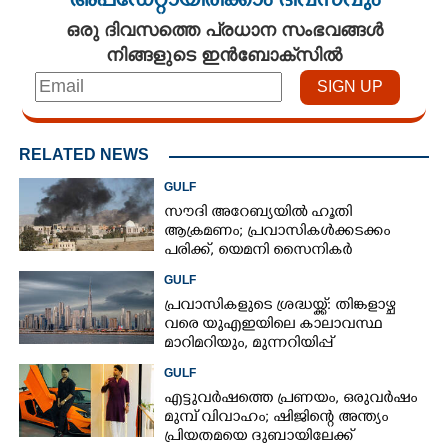
അപ്ഡേറ്റായിരിക്കാം ദിവസവും
ഒരു ദിവസത്തെ പ്രധാന സംഭവങ്ങൾ
നിങ്ങളുടെ ഇൻബോക്സിൽ
RELATED NEWS
GULF
സൗദി അറേബ്യയിൽ ഹൂതി
ആക്രമണം; പ്രവാസികൾക്കടക്കം
പരിക്ക്, യെമനി സൈനികർ
കൊല്ലപ്പെട്ടു
GULF
പ്രവാസികളുടെ ശ്രദ്ധയ്ക്ക്: തിങ്കളാഴ്ച
വരെ യുഎഇയിലെ കാലാവസ്ഥ
മാറിമറിയും, മുന്നറിയിപ്പ്
GULF
എട്ടുവർഷത്തെ പ്രണയം,​ ഒരുവർഷം
മുമ്പ് വിവാഹം; ഷിജിന്റെ അന്ത്യം
പ്രിയതമയെ ദുബായിലേക്ക്