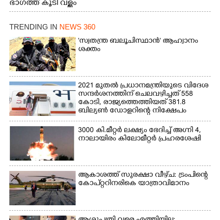
ഭാഗത്ത് കൂടി വള്ളം
തുഴഞ്ഞു പോകുന്ന
പ്രദേശവാസികൾ
TRENDING IN
NEWS 360
'സ്വതന്ത്ര ബലൂചിസ്ഥാൻ' ആഹ്വാനം
ശക്തം
2021 മുതൽ പ്രധാനമന്ത്രിയുടെ വിദേശ
സന്ദർശനത്തിന് ചെലവഴിച്ചത് 558
കോടി, രാജ്യത്തെത്തിയത് 381.8
ബില്യൺ ഡോളറിന്റെ നിക്ഷേപം
3000 കി.മീറ്റർ ലക്ഷ്യം ഭേദിച്ച് അഗ്നി 4,
നാലായിരം കിലോമീറ്റർ പ്രഹരശേഷി
ആകാശത്ത് സുരക്ഷാ വീഴ്‌ച: ട്രംപിന്റെ
കോ‌പ്‌റ്ററിനരികെ യാത്രാവിമാനം