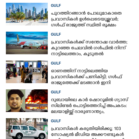
കൊണ്ടുവരാനുള്ള ഒരുക്കത്തിനിടെ
GULF
പുറത്തിറങ്ങാൻ പോലുമാകാതെ
പ്രവാസികൾ ഉൾപ്പെടെയുള്ളവർ;
ഗൾഫ് രാജ്യത്ത് സ്ഥിതി രൂക്ഷം
GULF
പ്രവാസികൾക്ക് സന്തോഷ വാർത്ത;
കുറഞ്ഞ ചെലവിൽ ഗൾഫിൽ നിന്ന്
നാട്ടിലെത്താം,​ കൂടുതൽ
സർവീസുകളുമായി എയർഇന്ത്യ
GULF
എക്സ്പ്രസ്
ഓണത്തിന് നാട്ടിലെത്തിയ
പ്രവാസികൾക്ക് പണികിട്ടി; ഗൾഫ്
രാജ്യത്തേക്ക് മടങ്ങാൻ ഇനി
ഇരട്ടിയിലധികം പണം ചെലവാക്കണം
GULF
ദുബായിലെ കാർ ഷോറൂമിൽ ഗ്യാസ്
സിലിണ്ടർ പൊട്ടിത്തെറിച്ച് അപകടം:
മലയാളിയ്ക്ക് ദാരുണാന്ത്യം,
അഞ്ചുപേർക്ക് പരിക്ക്
GULF
പ്രവാസികൾ കരുതിയിരിക്കൂ; 103
സോഷ്യൽ മീഡിയ അക്കൗണ്ടുകൾ