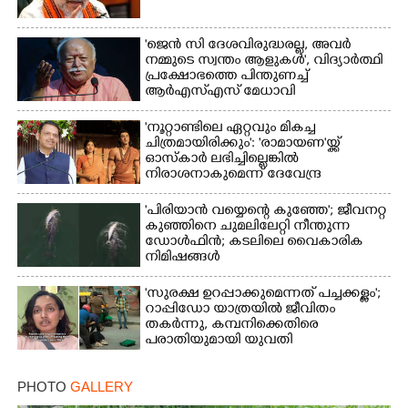
'ജെൻ സി ദേശവിരുദ്ധരല്ല, അവർ
നമ്മുടെ സ്വന്തം ആളുകൾ', വിദ്യാർത്ഥി
പ്രക്ഷോഭത്തെ പിന്തുണച്ച്
ആർഎസ്‌എസ് മേധാവി
'നൂറ്റാണ്ടിലെ ഏറ്റവും മികച്ച
ചിത്രമായിരിക്കും': 'രാമായണ'യ്ക്ക്
ഓസ്കാ‌ർ ലഭിച്ചില്ലെങ്കിൽ
നിരാശനാകുമെന്ന് ദേവേന്ദ്ര
ഫഡ്നാവിസ്
'പിരിയാൻ വയ്യെന്റെ കുഞ്ഞേ'; ജീവനറ്റ
കുഞ്ഞിനെ ചുമലിലേറ്റി നീന്തുന്ന
ഡോൾഫിൻ; കടലിലെ വൈകാരിക
നിമിഷങ്ങൾ
'സുരക്ഷ ഉറപ്പാക്കുമെന്നത് പച്ചക്കള്ളം';
റാപ്പിഡോ യാത്രയിൽ ജീവിതം
തകർന്നു, കമ്പനിക്കെതിരെ
പരാതിയുമായി യുവതി
PHOTO
GALLERY