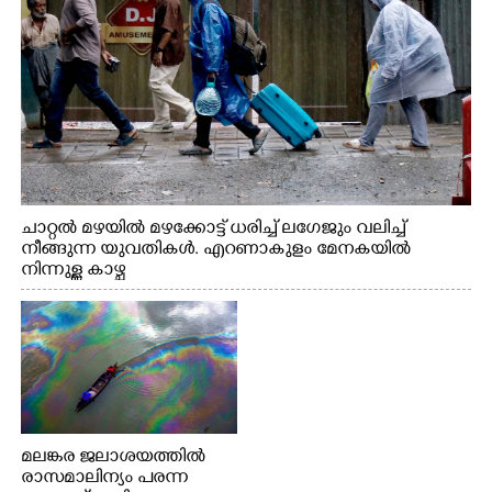
ചാറ്റൽ മഴയിൽ മഴക്കോട്ട് ധരിച്ച് ലഗേജും വലിച്ച്
നീങ്ങുന്ന യുവതികൾ. എറണാകുളം മേനകയിൽ
നിന്നുള്ള കാഴ്ച
മലങ്കര ജലാശയത്തിൽ
രാസമാലിന്യം പരന്ന