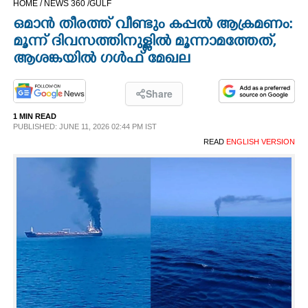
HOME /
NEWS 360 /
GULF
CINEMA
ഒമാൻ തീരത്ത് വീണ്ടും കപ്പൽ ആക്രമണം:
മൂന്ന് ദിവസത്തിനുള്ളിൽ മൂന്നാമത്തേത്,​
OPINION
ആശങ്കയിൽ ഗൾഫ് മേഖല
PHOTOS
Share
1 MIN READ
PUBLISHED: JUNE 11, 2026 02:44 PM IST
LIFESTYLE
READ
ENGLISH VERSION
SPIRITUAL
INFO+
ART
ASTRO