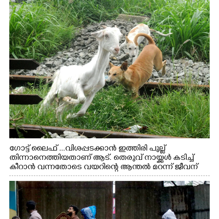
ഗോട്ട് ലൈഫ് ...വിശപ്പടക്കാൻ ഇത്തിരി പുല്ല്
തിന്നാനെത്തിയതാണ് ആട്. തെരുവ് നായ്ക്കൾ കടിച്ച്
കീറാൻ വന്നതോടെ വയറിന്റെ ആന്തൽ മറന്ന് ജീവന്
വേണ്ടിയായി ഓട്ടം. എറണാകുളം വാത്തുരുത്തിയിൽ
നിന്നുള്ള കാഴ്ച