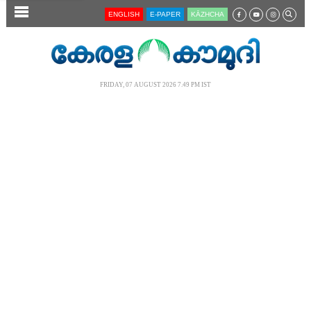
SECTIONS
ENGLISH
E-PAPER
KĀZHCHA
HOME
LATEST
FRIDAY, 07 AUGUST 2026 7.49 PM IST
AUDIO
NOTIFIED NEWS
POLL
KERALA
LOCAL
NEWS 360
CASE DIARY