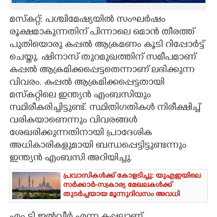
CARTOONS
മസ്കറ്റ്: പശ്ചിമേഷ്യയിൽ സംഘർഷം
രൂക്ഷമാകുന്നതിന് പിന്നാലെ ഒമാൻ തീരത്ത്
പുതിയൊരു കപ്പൽ ആക്രമണം കൂടി റിപ്പോർട്ട്
LITERATURE
ചെയ്തു. ഷിനാസ് തുറമുഖത്തിന് സമീപമാണ്
കപ്പൽ ആക്രമിക്കപ്പെട്ടതെന്നാണ് ലഭിക്കുന്ന
ZOOM
വിവരം. കപ്പൽ ആക്രമിക്കപ്പെട്ടതായി
മസ്കറ്റിലെ ഇന്ത്യൻ എംബസിയും
CONTACT US
സ്ഥിരീകരിച്ചിട്ടുണ്ട്. സ്ഥിതിഗതികൾ നിരീക്ഷിച്ച്
വരികയാണെന്നും വിവരങ്ങൾ
ശേഖരിക്കുന്നതിനായി പ്രാദേശിക
അധികാരികളുമായി ബന്ധപ്പെട്ടിട്ടുണ്ടന്നും
ഇന്ത്യൻ എംബസി അറിയിച്ചു.
പ്രവാസികൾക്ക് കോളടിച്ചു: യുഎഇയിലെ
സർക്കാർ-സ്വകാര്യ മേഖലകൾക്ക്
തുടർച്ചയായ മൂന്നുദിവസം അവധി