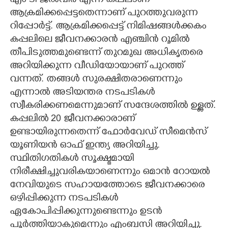
എം ടി ജൽവീർ എന്ന കപ്പലാണ്
ആക്രമിക്കപ്പെട്ടതെന്നാണ് പുറത്തുവരുന്ന
റിപ്പോർട്ട്. ആക്രമിക്കപ്പെട്ട് നിമിഷങ്ങൾക്കകം
കപ്പലിലെ ജീവനക്കാരൻ എഞ്ചിൻ റൂമിൽ
തീപിടുത്തമുണ്ടെന്ന് തുറമുഖ അധികൃതരെ
അറിയിക്കുന്ന വീഡിയോയാണ് പുറത്ത്
വന്നത്. തങ്ങൾ സുരക്ഷിതരാണെന്നും
എന്നാൽ അടിയന്തര നടപടികൾ
സ്വീകരിക്കണമെന്നുമാണ് സന്ദേശത്തിൽ ഉള്ളത്.
കപ്പലിൽ 20 ജീവനക്കാരാണ്
ഉണ്ടായിരുന്നതെന്ന് ഫോർവേഡ് സീമെൻസ്
യൂണിയൻ ഓഫ് ഇന്ത്യ അറിയിച്ചു.
സ്ഥിതിഗതികൾ സൂക്ഷ്മമായി
നിരീക്ഷിച്ചുവരികയാണെന്നും ഒമാൻ റോയൽ
നേവിയുടെ സഹായത്തോടെ ജീവനക്കാരെ
ഒഴിപ്പിക്കുന്ന നടപടികൾ
ഏകോപിപ്പിക്കുന്നുണ്ടെന്നും ഉടൻ
പൂർത്തിയാകുമെന്നും എംബസി അറിയിച്ചു.