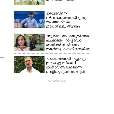
'വൈഭവിനെ
ഒഴിവാക്കേണ്ടതായിരുന്നു,​
ആ യോഗ്യത
ഇപ്പോഴില്ല, ആദ്യം
എല്ലാം പഠിക്കട്ടെ';
നിർദേശവുമായി മുൻ
'സുരക്ഷ ഉറപ്പാക്കുമെന്നത്
ക്രിക്കറ്റ് താരം
പച്ചക്കള്ളം'; റാപ്പിഡോ
യാത്രയിൽ ജീവിതം
തകർന്നു, കമ്പനിക്കെതിരെ
പരാതിയുമായി യുവതി
'ഹലോ അങ്കിൾ': ഏറ്റവും
ഇഷ്ടപ്പെട്ട ബിജെപി
നേതാവ് ആരാണെന്ന്
വെളിപ്പെടുത്തി രാഹുൽ
ഗാന്ധി
Advertisement