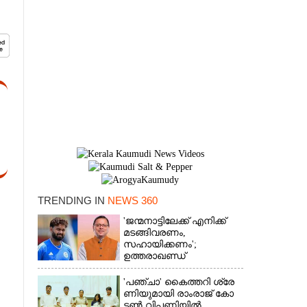
TRENDING IN
NEWS 360
'ജന്മനാട്ടിലേക്ക് എനിക്ക്
×
മടങ്ങിവരണം,
സഹായിക്കണം';
ഉത്തരാഖണ്ഡ്
മുഖ്യമന്ത്രിയോട്
അപേക്ഷയുമായി ഋഷഭ്
'​പ​ഞ്ചാ​'​ ​കൈ​ത്ത​റി​ ​ശ്രേ​
പന്ത്
ണി​യു​മാ​യി​ ​രാം​രാ​ജ് ​കോ​
ട്ടൺ വിപണിയിൽ