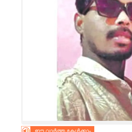
CINEMA
OPINION
PHOTOS
LIFESTYLE
SPIRITUAL
INFO+
ART
ASTRO
ഈ വാർത്ത കേൾക്കാം