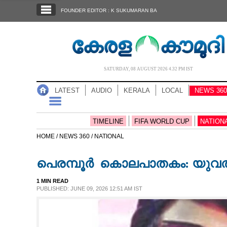
SECTIONS
FOUNDER EDITOR : K SUKUMARAN BA
HOME
LATEST
AUDIO
SATURDAY, 08 AUGUST 2026 4.32 PM IST
NOTIFIED NEWS
LATEST
AUDIO
KERALA
LOCAL
NEWS 360
POLL
KERALA
TIMELINE
FIFA WORLD CUP
NATION
HOME /
NEWS 360 /
NATIONAL
LOCAL
പെ​ര​മ്പൂ​ർ​ ​ ​കൊലപാതകം: യുവതി
NEWS 360
1 MIN READ
PUBLISHED: JUNE 09, 2026 12:51 AM IST
CASE DIARY