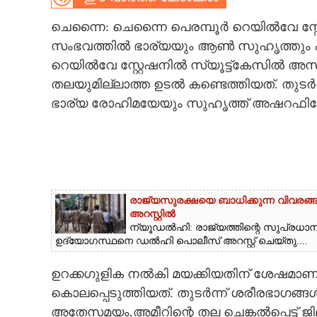
CARTOONS
ചെന്നൈ: ചെന്നൈ പെരമ്പൂർ റെയിൽവേ സ്റ
സംഭവത്തിൽ ഭാര്യയും ആൺ സുഹൃത്തും പി
റെയിൽവേ സ്റ്റേഷനിൽ സ്യൂട്ട്കേസിൽ 
LITERATURE
തലയുമില്ലാത്ത ഉടൽ കണ്ടെത്തിയത്. തുട
ഭാര്യ രോഹിമയേയും സുഹൃത്ത് അഷറഫിനേയു
ZOOM
CONTACT US
രാജ്യസുരക്ഷയെ ബാധിക്കുന്ന വിവരങ
അറസ്റ്റിൽ
ന്യൂ‌ഡൽഹി: രാജ്യത്തിന്റെ സുപ്രധ
ഉദ്യോഗസ്ഥനെ ഡൽഹി പൊലീസ് അറസ്റ്റ് ചെയ്‌തു....
ഉറക്കഗുളിക നൽകി മയക്കിയതിന് ശേഷമാണ്
കൊലപ്പെടുത്തിയത്. തുടർന്ന് ശരീരഭാഗങ്ങൾ മ
അതേസമയം,അമീ‍റിന്റെ തല ചെങ്കൽപ്പെട്ട് ജ