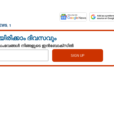
NEWS
,
1
യിരിക്കാം ദിവസവും
 സംഭവങ്ങൾ നിങ്ങളുടെ ഇൻബോക്സിൽ
Watch More
Share this link