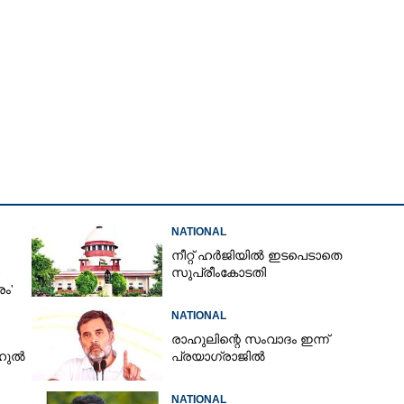
Copy Link
ം: യുവതിയും സു​
യിൽ
NATIONAL
നീറ്റ് ഹർജിയിൽ ഇടപെടാതെ
സുപ്രീംകോടതി
രം'
NATIONAL
രാഹുലിന്റെ സംവാദം ഇന്ന്
ാഹുൽ
പ്രയാഗ്‌രാജിൽ
NATIONAL