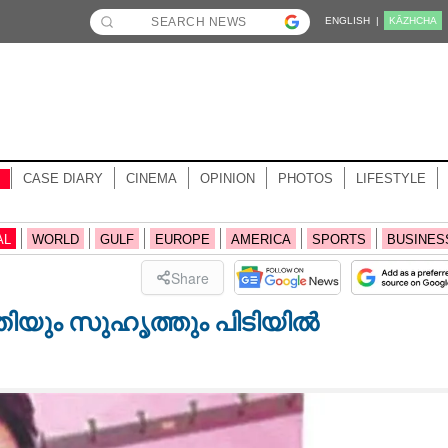
ENGLISH |
KĀZHCHA
CASE DIARY
CINEMA
OPINION
PHOTOS
LIFESTYLE
AL
WORLD
GULF
EUROPE
AMERICA
SPORTS
BUSINES
Share
യും സു​ഹൃ​ത്തും​ ​പി​ടി​യിൽ