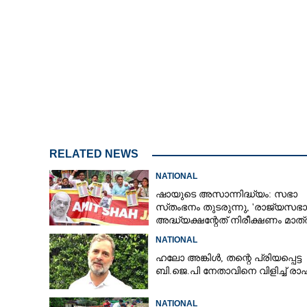
പെ​ര​മ്പൂ​ർ​ ​ ​കൊലപാതക
ഹൃ​ത്തും​ ​പി​ടി​
RELATED NEWS
NATIONAL
ഷായുടെ അസാന്നിദ്ധ്യം: സഭാ
സ്‌തംഭനം തുടരുന്നു, 'രാജ്യസഭാ
അദ്ധ്യക്ഷന്റേത് നിരീക്ഷണം മാത്
NATIONAL
ഹലോ അങ്കിൾ,​ തന്റെ പ്രിയപ്പെട്ട
ബി.ജെ.പി നേതാവിനെ വിളിച്ച് ര
NATIONAL