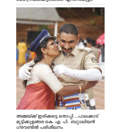
ചാത്യാത്ത് റോഡിൽ നിന്നുള്ള കാഴ്ച
അമ്മയ്ക്ക് ഇരിക്കട്ടെ തൊപ്പി ...പാലക്കാട്
മുട്ടിക്കുളങ്ങര കെ. എ. പി . ബറ്റാലിയൻ
ഗ്രൗണ്ടിൽ പരിശീലനം