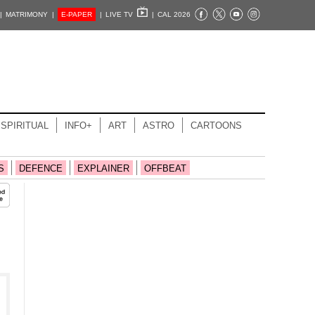
|
MATRIMONY |
E-PAPER
|
LIVE TV
|
CAL 2026
SPIRITUAL
INFO+
ART
ASTRO
CARTOONS
S
DEFENCE
EXPLAINER
OFFBEAT