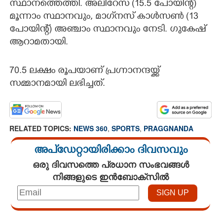
സ്ഥാനത്തെത്തി. അലിറേസ (15.5 പോയിന്റ്)
മൂന്നാം സ്ഥാനവും, മാഗ്‌നസ് കാൾസൺ (13
പോയിന്റ്) അഞ്ചാം സ്ഥാനവും നേടി. ഗുകേഷ്
ആറാമതായി.
70.5 ലക്ഷം രൂപയാണ് പ്രഗ്നാനന്ദയ്ക്ക്
സമ്മാനമായി ലഭിച്ചത്.
RELATED TOPICS:
NEWS 360
,
SPORTS
,
PRAGGNANDA
അപ്ഡേറ്റായിരിക്കാം ദിവസവും
ഒരു ദിവസത്തെ പ്രധാന സംഭവങ്ങൾ
നിങ്ങളുടെ ഇൻബോക്സിൽ
Loaded
: