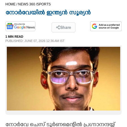
HOME /
NEWS 360 /
SPORTS
CINEMA
നോർവേയിൽ ഇന്ത്യൻ സൂര്യൻ
OPINION
Share
1 MIN READ
PHOTOS
PUBLISHED: JUNE 07, 2026 12:36 AM IST
LIFESTYLE
SPIRITUAL
INFO+
ART
ASTRO
നോർവേ ചെസ് ടൂർണമെന്റിൽ പ്രഗ്നാനന്ദയ്ക്ക്