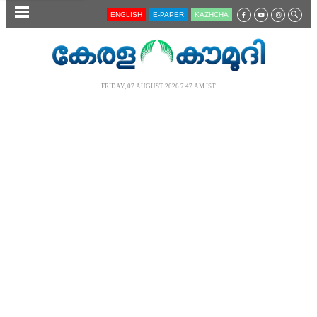
SECTIONS
ENGLISH
E-PAPER
KĀZHCHA
HOME
LATEST
FRIDAY, 07 AUGUST 2026 7.47 AM IST
AUDIO
NOTIFIED NEWS
POLL
KERALA
LOCAL
NEWS 360
CASE DIARY