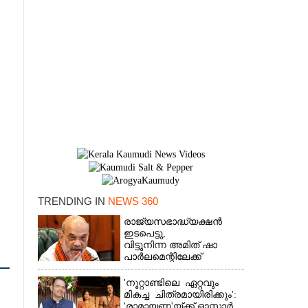
TRENDING IN
NEWS 360
രാജ്യസഭാദ്ധ്യക്ഷൻ
ഇടപെട്ടു,
×
വിട്ടുനിന്ന അമിത് ഷാ
പാർലമെന്റിലേക്ക്
'നൂറ്റാണ്ടിലെ ഏറ്റവും
മികച്ച ചിത്രമായിരിക്കും':
'രാമായണ'യ്ക്ക് ഓസ്കാ‌ർ