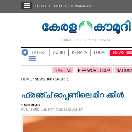
SECTIONS
FOUNDER EDITOR : K SUKUMARAN BA
HOME
LATEST
AUDIO
FRIDAY, 07 AUGUST 2026 11.11 PM IST
NOTIFIED NEWS
LATEST
AUDIO
KERALA
LOCAL
NEWS 360
POLL
KERALA
TIMELINE
FIFA WORLD CUP
NATION
HOME /
NEWS 360 /
SPORTS
LOCAL
ഫ്രഞ്ച് ഓപ്പണിലെ മിറ ക്കിൾ
NEWS 360
1 MIN READ
PUBLISHED: JUNE 07, 2026 12:43 AM IST
CASE DIARY