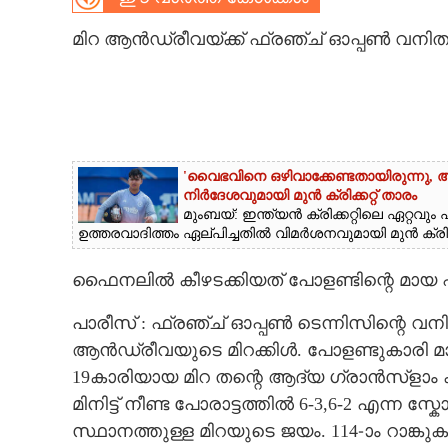
CARTOONS
മിറ ആൻഡ്രീവയ്ക്ക് ഫ്രഞ്ച് ഓപ്പൺ വനിത
LITERATURE
ZOOM
'വൈഭവിനെ ഒഴിവാക്കേണ്ടതായിരുന്നു,​ 
നിർദേശവുമായി മുൻ ക്രിക്കറ്റ് താരം
CONTACT US
മുംബയ്: ഇന്ത്യൻ ക്രിക്കറ്റിലെ ഏറ്റ
ഉത്തരവാദിത്തം ഏല്പിച്ചതിൽ വിമർശനവുമായി മുൻ ക്രിക്കറ
ഫൈനലിൽ കീഴടക്കിയത് പോളണ്ടിന്റെ മായ
പാരീസ് : ഫ്രഞ്ച് ഓപ്പൺ ടെന്നിസിന്റെ വ
ആൻഡ്രീവയു‌ടെ മിറക്കിൾ. പോളണ്ടുകാരി മായ
19കാരിയായ മിറ തന്റെ ആദ്യ ഗ്രാൻസ്ളാം കി
മിനിട്ട് നീണ്ട പോരാട്ടത്തിൽ 6-3,6-2 എന്ന സ
സ്ഥാനത്തുള്ള മിറയുടെ ജയം. 114-ാം റാങ്ക