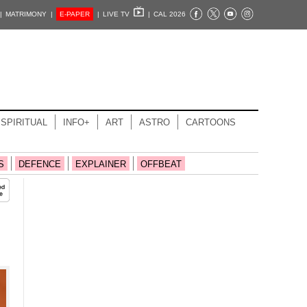
|
MATRIMONY |
E-PAPER
|
LIVE TV
|
CAL 2026
SPIRITUAL
INFO+
ART
ASTRO
CARTOONS
S
DEFENCE
EXPLAINER
OFFBEAT