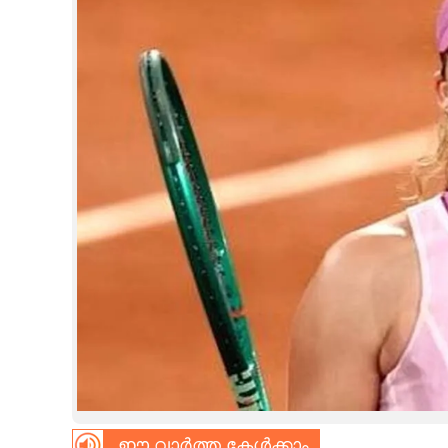
CINEMA
OPINION
PHOTOS
LIFESTYLE
SPIRITUAL
INFO+
ART
ASTRO
ഈ വാർത്ത കേൾക്കാം