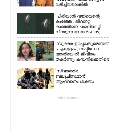
ലഭിച്ചില്ലെങ്കിൽ
നിരാശനാകുമെന്ന്
ദേവേന്ദ്ര ഫഡ്നാവിസ്
'പിരിയാൻ വയ്യെന്റെ
കുഞ്ഞേ'; ജീവനറ്റ
കുഞ്ഞിനെ ചുമലിലേറ്റി
നീന്തുന്ന ഡോൾഫിൻ;
കടലിലെ വൈകാരിക
നിമിഷങ്ങൾ
'സുരക്ഷ ഉറപ്പാക്കുമെന്നത്
പച്ചക്കള്ളം'; റാപ്പിഡോ
യാത്രയിൽ ജീവിതം
തകർന്നു, കമ്പനിക്കെതിരെ
പരാതിയുമായി യുവതി
'സ്വതന്ത്ര
ബലൂചിസ്ഥാൻ'
ആഹ്വാനം ശക്തം
Advertisement