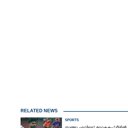
4.00%
/
Unmute
RELATED NEWS
SPORTS
സഞ്ജു എവിടെ? ലോകകപ്പ് ടീമിൽ