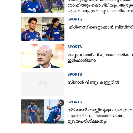
രോഹിത്തും കൊഹ്‌ലിയും, ആരുട
പട്ടികയിലും ഉൾപ്പെടാതെ വിജയശ
SPORTS
ഫിറ്റ്നെസ് ടൈറ്റാക്കാൻ ബിസ
ഫ്രഞ്ച് ഓപ്പണി
SPORTS
മാപ്പുപറഞ്ഞ് ഫിഫ, രാജിയില്ലെന്
ഇൻഫാന്റിനോ
SPORTS
സിനാൻ വീണ്ടും കണ്ണൂരിൽ
SPORTS
ശ്രീലങ്കൻ ടെസ്റ്റിനുള്ള പകരക്കാ
ആഖിബിനെ തിരഞ്ഞെടുത്തു;
മുഖ്യപരിശീലകനും
സെലക്‌ടർക്കുമെതിരെ വിമർശനം