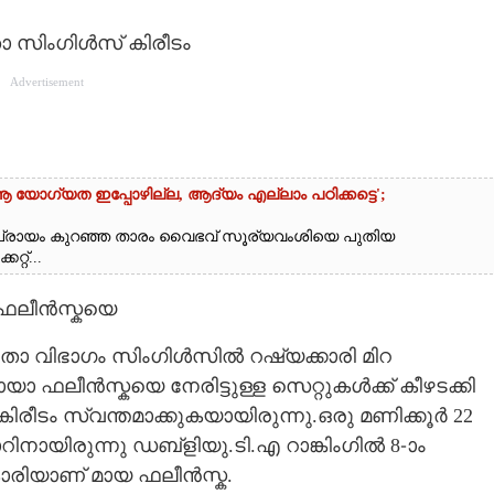
ാ സിംഗിൾസ് കിരീടം
Advertisement
ആ യോഗ്യത ഇപ്പോഴില്ല, ആദ്യം എല്ലാം പഠിക്കട്ടെ';
വും പ്രായം കുറഞ്ഞ താരം വൈഭവ് സൂര്യവംശിയെ പുതിയ
്റ്...
 ഫലീൻസ്കയെ
നിതാ വിഭാഗം സിംഗിൾസിൽ റഷ്യക്കാരി മിറ
ാ ഫലീൻസ്കയെ നേരിട്ടുള്ള സെറ്റുകൾക്ക് കീഴടക്കി
രീടം സ്വന്തമാക്കുകയായിരുന്നു.ഒരു മണിക്കൂർ 22
്കോറിനായിരുന്നു ഡബ്ളിയു.ടി.എ റാങ്കിംഗിൽ 8-ാം
ുകാരിയാണ് മായ ഫലീൻസ്ക.