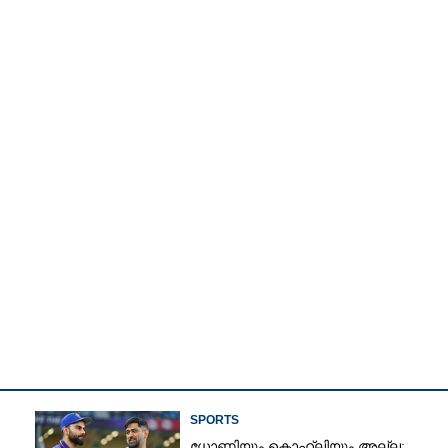
Watch More
Share this link
SPORTS
ധോണിയും കൊഹ്‌ലിയും അല്ല;