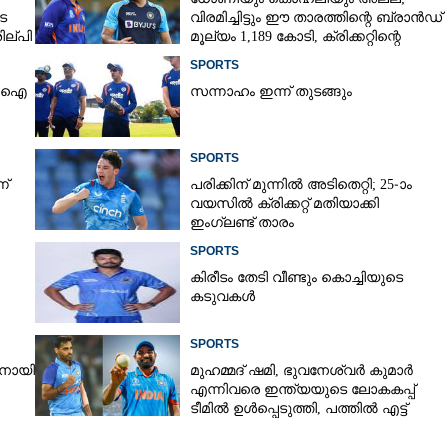
െ
വിരമിച്ചിട്ടും ഈ താരത്തിന്റെ ബ്രാൻഡ്
ില്പി
മൂല്യം 1,189 കോടി, ക്രിക്കറ്റിന്റെ
രാജാവ്‌
Copy Link
SPORTS
ിസിഐ
സന്നാഹം ഇന്ന് തുടങ്ങും
ലെ മിറ ക്കിൾ
SPORTS
ന്
പരിക്കിന് മുന്നിൽ അടിതെറ്റി; 25-ാം
വയസിൽ ക്രിക്കറ്റ് മതിയാക്കി
ഇംഗ്ലണ്ട് താരം
SPORTS
കിരീ‌ടം തേടി വീണ്ടും കൊച്ചിയുടെ
കടുവകൾ
SPORTS
രനായി
മുഹമ്മദ് ഷമി, ഭുവനേശ്വർ കുമാർ
എന്നിവരെ ഇന്ത്യയുടെ ലോകകപ്പ്
ടീമിൽ ഉൾപ്പെടുത്തി,​ പത്തിൽ എട്ട്
റേറ്റിംഗ് നൽകി മുൻ താരം