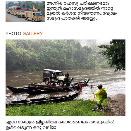
അഗ്നി-6 രഹസ്യ പരീക്ഷണമോ?
ഇന്ത്യൻ മഹാസമുദ്രത്തിൽ നാളെ
മുതൽ കർശന നിയന്ത്രണം,വ്യോമ-
സമുദ്ര പാതകൾ അടയ്ക്കും
PHOTO
GALLERY
എറണാകുളം ജില്ലയിലെ കോതമംഗലം താലൂക്കിൽ
ഉൾപ്പെടുന്ന ഒരു വലിയ