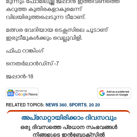
മുന്നും ഫോമിലുള്ള ജപ്പാൻ ഇത്തവണത്തെ
കറുത്ത കുതിരകളാകുമെന്ന്
വിലയിരുത്തപ്പെടുന്ന ടീമാണ്.
മത്സര വേദിയായ ടെക്സസിലെ ചൂടാണ്
ഇരുടീമുകൾക്കും വെല്ലുവിളി.
ഫിഫ റാങ്കിംഗ്
നെതർലാൻഡ്‌സ് -7
ജപ്പാൻ-18
RELATED TOPICS:
NEWS 360
,
SPORTS
,
20 20
അപ്ഡേറ്റായിരിക്കാം ദിവസവും
ഒരു ദിവസത്തെ പ്രധാന സംഭവങ്ങൾ
നിങ്ങളുടെ ഇൻബോക്സിൽ