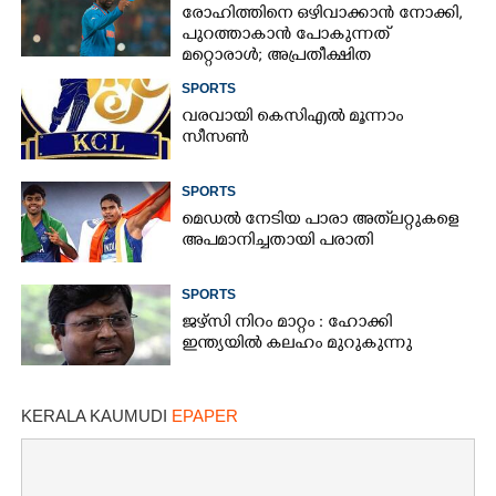
രോഹിത്തിനെ ഒഴിവാക്കാൻ നോക്കി,​
പുറത്താകാൻ പോകുന്നത്
മറ്റൊരാൾ; അപ്രതീക്ഷിത
നീക്കവുമായി ബിസിസിഐ
SPORTS
വരവായി കെസിഎൽ മൂന്നാം
സീസൺ
SPORTS
മെഡൽ നേടിയ പാരാ അത്‌ലറ്റുകളെ
അപമാനിച്ചതായി പരാതി
SPORTS
ജഴ്സി നിറം മാറ്റം : ഹോക്കി
ഇന്ത്യയിൽ കലഹം മുറുകുന്നു
KERALA KAUMUDI
EPAPER