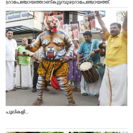
ഗ്രാമപഞ്ചായത്താണ് കുട്ടമ്പുഴ ഗ്രാമ പഞ്ചായത്ത്.
ആദിവാസി ഊരുകളായ വെള്ളാരംകുത്ത്, കത്തിപ്പാറ,
ഉറിയംപെട്ടി, തേക്കല്ല്, വെട്ടിക്കല്ല്, മഞ്ചപ്പാറ എന്നീ ആറു
സ്ഥലങ്ങളിലേക്കുള്ള പ്രധാന സഞ്ചാര മാർഗമാണ് ഈ
കാണുന്ന കടത്ത് വള്ളം
പുലികളി...