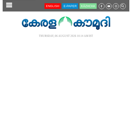
SECTIONS
ENGLISH
E-PAPER
KĀZHCHA
HOME
LATEST
THURSDAY, 06 AUGUST 2026 10.14 AM IST
AUDIO
NOTIFIED NEWS
POLL
KERALA
LOCAL
NEWS 360
CASE DIARY