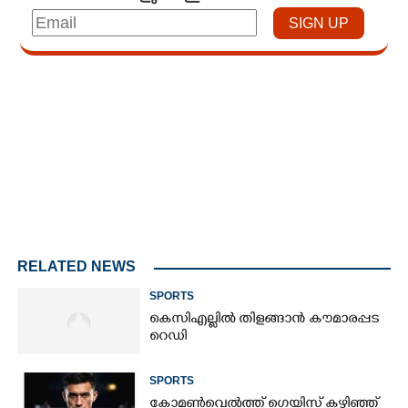
Loaded
:
3.34%
/
Mute
RELATED NEWS
SPORTS
കെസിഎല്ലിൽ തിളങ്ങാൻ കൗമാരപ്പട
റെഡി
SPORTS
കോമൺവെൽത്ത് ഗെയിസ് കഴിഞ്ഞ്