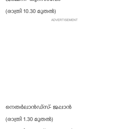
ജർമ്മനി- കുറസാവോ
(രാത്രി 10.30 മുതൽ)
ADVERTISEMENT
നെതർലാൻ‌ഡ്സ്- ജപ്പാൻ
(രാത്രി 1.30 മുതൽ)