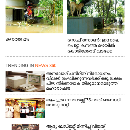
കനത്ത മഴ
സേഫ് സോൺ: ഇന്നലെ
പെയ്ത കനത്ത മഴയിൽ
കോഴിക്കോട് വടക്കേ
വയലിൽ വെള്ളം
കയറിയതിനെ തുടർന്ന്
TRENDING IN
NEWS 360
വീട്ടുസാധനങ്ങളുമായി
വെള്ളത്തിലൂടെ
അനലോഗ് പനീറിന് നിരോധനം,
വിലക്ക് ലംഘിക്കുന്നവർക്ക് ഒരു ലക്ഷം
നടന്നുവരുന്നവരെ
പിഴ; നിർണായക തീരുമാനമെടുത്ത്
മതിലിനു മുകളിൽ നോക്കി
മഹാരാഷ്ട്ര
നിൽക്കുന്ന
നായ. ഫോട്ടോ: കെ.വിശ്വജി
ആച്യുത സാമന്തയ്ക്ക് 75-ാമത് ഓണററി
ത്ത്
ഡോക്ടറേറ്റ്
ആദ്യ ബഡ്ജറ്റ് മിന്നിച്ച് വിജയ്