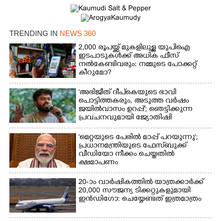
TRENDING IN
NEWS 360
2,000 രൂപയ്ക്ക് മുകളിലുള്ള യുപിഐ
ഇടപാടുകൾക്ക് അധിക ഫീസ്
നൽകേണ്ടിവരും: നമ്മുടെ പോക്കറ്റ്
കീറുമോ?
'അഭിജീത് ദീപ്‌കെയുടെ ഭാവി
പൊട്ടിത്തകരും, അടുത്ത വർഷം
ജയിൽവാസം ഉറപ്പ്'; ഞെട്ടിക്കുന്ന
പ്രവചനവുമായി ജ്യോതിഷി
'മെറ്റയുടെ പേരിൽ മാപ്പ് പറയുന്നു';
പ്രധാനമന്ത്രിയുടെ ഫേസ്‌ബുക്ക്
വീഡിയോ നീക്കം ചെയ്തതിൽ
ക്ഷമാപണം
20-ാം വാർഷികത്തിൽ യാത്രക്കാർക്ക്
20,000 സൗജന്യ ടിക്കറ്റുകളുമായി
ഇൻഡിഗോ: ചെയ്യേണ്ടത് ഇത്രമാത്രം