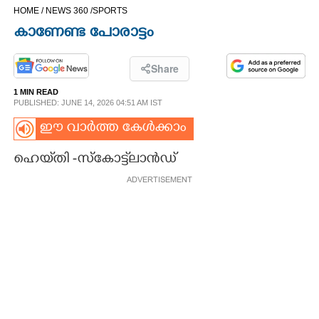
HOME /
NEWS 360 /
SPORTS
CINEMA
കാണേണ്ട പോരാട്ടം
OPINION
Share
1 MIN READ
PHOTOS
PUBLISHED: JUNE 14, 2026 04:51 AM IST
ഈ വാർത്ത കേൾക്കാം
LIFESTYLE
ഹെയ്‌തി -സ്കോട്ട്‌ലാൻഡ്
SPIRITUAL
ADVERTISEMENT
INFO+
ART
ASTRO