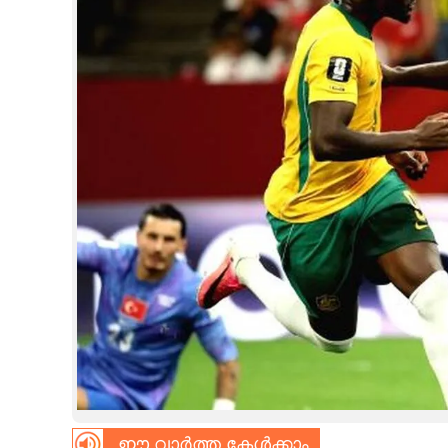
CINEMA
OPINION
PHOTOS
LIFESTYLE
SPIRITUAL
INFO+
ART
ASTRO
ഈ വാർത്ത കേൾക്കാം