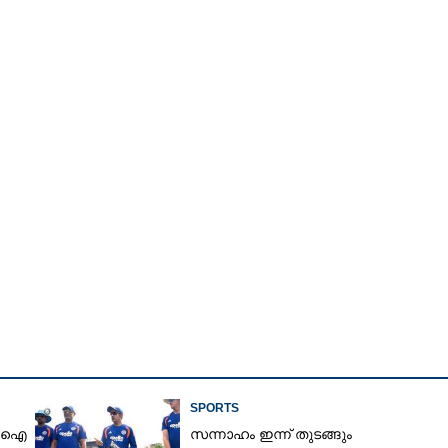
Watch More
Copy Link
SPORTS
ിസിഐ
സന്നാഹം ഇന്ന് തുടങ്ങും