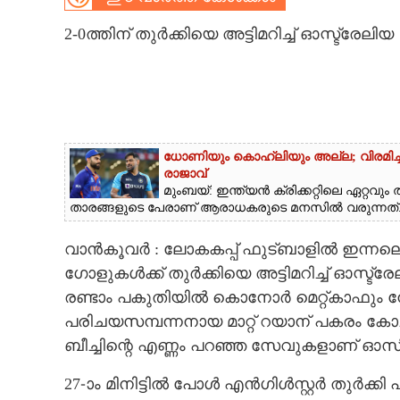
CARTOONS
2-0ത്തിന് തുർക്കിയെ അട്ടിമറിച്ച് ഓസ്ട്രേലിയ
LITERATURE
ZOOM
ധോണിയും കൊഹ്‌ലിയും അല്ല; വിരമിച്ചിട്ട
രാജാവ്‌
CONTACT US
മുംബയ്: ഇന്ത്യൻ ക്രിക്കറ്റിലെ ഏറ്റ
താരങ്ങളുടെ പേരാണ് ആരാധകരുടെ മനസിൽ വരുന്നത്..
വാൻകൂവർ : ലോകകപ്പ് ഫുട്ബാളിൽ ഇന്നലെ നട
ഗോളുകൾക്ക് തുർക്കിയെ അട്ടിമറിച്ച് ഓസ്ട
രണ്ടാം പകുതിയിൽ കൊനോർ മെറ്റ്കാഫും 
പരിചയസമ്പന്നനായ മാറ്റ് റയാന് പകരം കോ
ബീച്ചിന്റെ എണ്ണം പറഞ്ഞ സേവുകളാണ് ഓ
27-ാം മിനിട്ടിൽ പോൾ എൻഗിൾസ്റ്റർ തുർക്ക