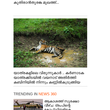
കുതിരാൻതുരങ്ക മുഖത്ത്...
യാത്രകളിലെ വിരുന്നുകാർ .. കർണാടക
യാത്രക്കിടയിൽ വയനാട് അതിർത്തി
കബിനിയിൽ നിന്നും കണ്ണിൽകുടുങ്ങിയ
കടുവ.
TRENDING IN
NEWS 360
ആകാശത്ത് സുരക്ഷാ
വീഴ്‌ച: ട്രംപിന്റെ
കോ‌പ്‌റ്ററിനരികെ