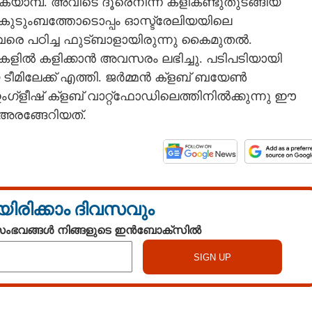
ക്യാമ്പ്. അവിടെ ദൂരെനിന്ന് കളികണ്ടുതുടങ്ങിയ
ിൽ കുടുംബത്തോടൊപ്പം ഓസ്ട്രേലിയയിലെ
രെ പഠിച്ച ഫുട്ബാളായിരുന്നു കൈമുതൽ.
ളിൽ കളിക്കാൻ അവസരം ലഭിച്ചു. പടിപടിയായി
ടീമിലേക്ക് എത്തി. ജർമ്മൻ ക്ളബ് ബയേൺ
ഇംഗ്ളീഷ് ക്ളബ് വാറ്റ്ഫോഡിലെത്തിനിൽക്കുന്നു ഈ
അരങ്ങേറിയത്.
യിരിക്കാം ദിവസവും
 സംഭവങ്ങൾ നിങ്ങളുടെ ഇൻബോക്സിൽ
Share this link