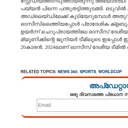
സ്റ്റേഡിയത്തിനടുത്തായിരുന്നു അഭയാർത്ഥി 
പയ്യൻ പിന്നെ പന്തുതട്ടിത്തുടങ്ങി. ഒടുവ
അഡ്‌ലെയ്ഡിലേക്ക് കുടിയേറുമ്പോൾ അതുവ
ഓസീസിലെത്തിയപ്പോൾ പ്രാദേശിക ക്ളബുക
ഉയർന്ന് ചെറുപ്രായത്തിലേ ഓസീസ് ദേശീയ 
മ്യൂണിക്കിന്റെ ജൂനിയർ ടീമിലൂടെ ഇപ്പോൾ 
20കാരൻ. 2024ലാണ് ഓസീസ് ദേശീയ ടീമിൽ 
RELATED TOPICS:
NEWS 360
,
SPORTS
,
WORLDCUP
അപ്ഡേറ്റാ
ഒരു ദിവസത്തെ പ്രധാന
Loaded
:
3.29%
/