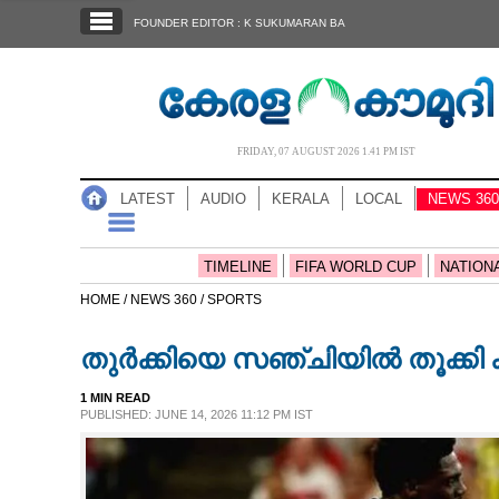
SECTIONS
FOUNDER EDITOR : K SUKUMARAN BA
HOME
LATEST
AUDIO
FRIDAY, 07 AUGUST 2026 1.41 PM IST
NOTIFIED NEWS
LATEST
AUDIO
KERALA
LOCAL
NEWS 360
POLL
KERALA
TIMELINE
FIFA WORLD CUP
NATION
HOME /
NEWS 360 /
SPORTS
LOCAL
തുർക്കിയെ സഞ്ചിയിൽ തൂക്കി 
NEWS 360
1 MIN READ
PUBLISHED: JUNE 14, 2026 11:12 PM IST
CASE DIARY