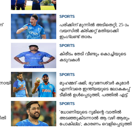
SPORTS
ന്
പരിക്കിന് മുന്നിൽ അടിതെറ്റി; 25-ാം
വയസിൽ ക്രിക്കറ്റ് മതിയാക്കി
ഇംഗ്ലണ്ട് താരം
SPORTS
കിരീ‌ടം തേടി വീണ്ടും കൊച്ചിയുടെ
കടുവകൾ
SPORTS
രനായി
മുഹമ്മദ് ഷമി, ഭുവനേശ്വർ കുമാർ
എന്നിവരെ ഇന്ത്യയുടെ ലോകകപ്പ്
ടീമിൽ ഉൾപ്പെടുത്തി,​ പത്തിൽ എട്ട്
റേറ്റിംഗ് നൽകി മുൻ താരം
SPORTS
'ധോണിയുടെ റൂമിന്റെ വാതിൽ
ിതി
അടഞ്ഞുകിടന്നാൽ ആ വഴി ആരും
പോകില്ല'; കാരണം വെളിപ്പെടുത്തി
മുൻ താരം