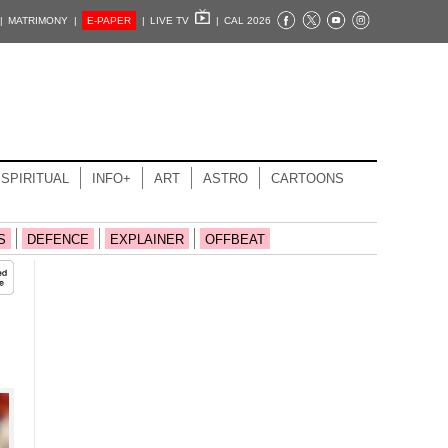
|
MATRIMONY |
E-PAPER
|
LIVE TV
|
CAL 2026
SPIRITUAL
INFO+
ART
ASTRO
CARTOONS
S
DEFENCE
EXPLAINER
OFFBEAT