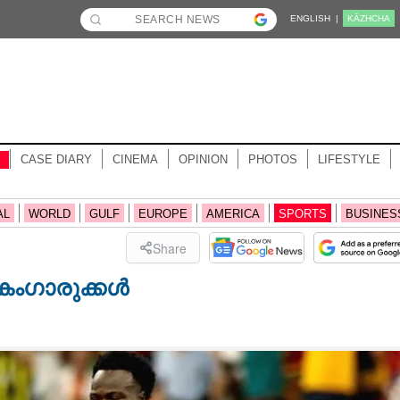
ENGLISH |
KĀZHCHA
CASE DIARY
CINEMA
OPINION
PHOTOS
LIFESTYLE
AL
WORLD
GULF
EUROPE
AMERICA
SPORTS
BUSINES
Share
കംഗാരുക്കൾ