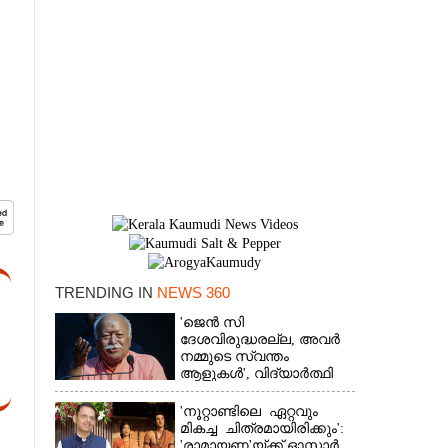
TRENDING IN
NEWS 360
'ജെൻ സി
×
ദേശവിരുദ്ധരല്ല, അവർ
നമ്മുടെ സ്വന്തം
ആളുകൾ', വിദ്യാർത്ഥി
പ്രക്ഷോഭത്തെ പിന്തുണച്ച്
ആർഎസ്‌എസ് മേധാവി
'നൂറ്റാണ്ടിലെ ഏറ്റവും
മികച്ച ചിത്രമായിരിക്കും':
'രാമായണ'യ്ക്ക് ഓസ്കാ‌ർ