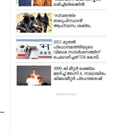
ലഭിച്ചില്ലെങ്കിൽ
നിരാശനാകുമെന്ന്
ദേവേന്ദ്ര ഫഡ്നാവിസ്
'സ്വതന്ത്ര
ബലൂചിസ്ഥാൻ'
ആഹ്വാനം ശക്തം
2021 മുതൽ
പ്രധാനമന്ത്രിയുടെ
വിദേശ സന്ദർശനത്തിന്
ചെലവഴിച്ചത് 558 കോടി,
രാജ്യത്തെത്തിയത് 381.8
ബില്യൺ ഡോളറിന്റെ
3000 കി.മീറ്റർ ലക്ഷ്യം
നിക്ഷേപം
ഭേദിച്ച് അഗ്നി 4, നാലായിരം
കിലോമീറ്റർ പ്രഹരശേഷി
Advertisement