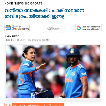
HOME /
NEWS 360 /
SPORTS
CINEMA
വനിതാ ലോകകപ്പ് : പാകിസ്ഥാനെ
തവിടുപൊടിയാക്കി ഇന്ത്യ
OPINION
Share
PHOTOS
1 MIN READ
PUBLISHED: JUNE 15, 2026 02:39 AM IST
LIFESTYLE
SPIRITUAL
INFO+
ART
ASTRO