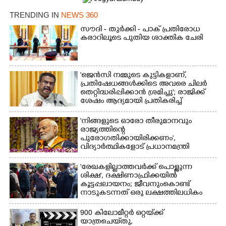
TRENDING IN
NEWS 360
സൗദി - തുർക്കി - പാക് പ്രതിരോധ
കരാറിലൂടെ പുതിയ ശാക്തിക ചേരി
'ജെൻസി നമ്മുടെ കുട്ടികളാണ്,
പ്രതിഷേധങ്ങൾക്കിടെ അവരെ ചിലർ
തെറ്റിദ്ധരിപ്പിക്കാൻ ശ്രമിച്ചു'; രാജിക്ക്
ശേഷം ആദ്യമായി പ്രതികരിച്ച്
ധർമ്മേന്ദ്ര പ്രധാൻ
'നിങ്ങളുടെ ഓരോ തീരുമാനവും
രാജ്യത്തിന്റെ
പുരോഗതിക്കായിരിക്കണം',​
വിദ്യാർത്ഥികളോട് പ്രധാനമന്ത്രി
'രേഖകളില്ലാത്തവർക്ക് പൊള്ളുന്ന
ശിക്ഷ', ദക്ഷിണാഫ്രിക്കയിൽ
കൂട്ടപ്പലായനം; ജീവനുംകൊണ്ട്
നാടുകടന്നത് ഒരു ലക്ഷത്തിലധികം
പേർ
900 കിലോമീറ്റർ ഒറ്റയ്‌ക്ക്
യാത്രചെ‌യ്‌തു,​