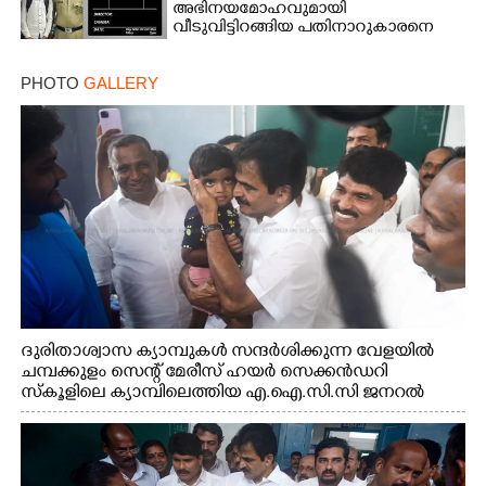
അഭിനയമോഹവുമായി
വീടുവിട്ടിറങ്ങിയ പതിനാറുകാരനെ
കണ്ടെത്തിയത് ഫിലിം സിറ്റിയിൽ
PHOTO
GALLERY
ദുരിതാശ്വാസ ക്യാമ്പുകൾ സന്ദർശിക്കുന്ന വേളയിൽ
ചമ്പക്കുളം സെന്റ് മേരീസ് ഹയർ സെക്കൻഡറി
സ്കൂളിലെ ക്യാമ്പിലെത്തിയ എ.ഐ.സി.സി ജനറൽ
സെക്രട്ടറി കെ.സി വേണുഗോപാൽ എം.പി കുരുന്നിനെ
എടുത്ത് ലാളിച്ചപ്പോൾ. സഹകരണ-എക്സൈസ്
വകുപ്പ് മന്ത്രി എം. ലിജു, കൃഷിവകുപ്പ് മന്ത്രി ടി. സിദ്ദിഖ്,
റെജി ചെറിയാൻ എം. എൽ. എ എന്നിവർ സമീപം