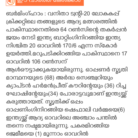
ഈ വാർത്ത കേൾക്കാം
CARTOONS
ബർമിംഗ്ഹാം : വനിതാ ട്വന്റി-20 ലോകകപ്പ്
ക്രിക്കറ്റിലെ തങ്ങളുടെ ആദ്യ മത്സരത്തിൽ
LITERATURE
പാകിസ്ഥാനെതിരെ 64 റൺസിന്റെ തകർപ്പൻ
ജയം നേടി ഇന്ത്യ ബാറ്റിംഗിനിറങ്ങിയ ഇന്ത്യ
നിശ്ചിത 20 ഓവറിൽ 170/6 എന്ന സ്കോർ
ZOOM
ഉയർത്തി.മറുപടിക്കിറങ്ങിയ പാകിസ്ഥാനെ 17
ഓവറിൽ 106 റൺസന്
CONTACT US
ആൾഔട്ടാക്കുകയായിരുന്നു. ഓപ്പണർ സ്മൃതി
മാന്ഥനയുടെ (68) അർദ്ധ സെഞ്ച്വറിയും
ക്യാപ്ടൻ ഹർമൻപ്രീത് കൗറിന്റേയും (36) റിച്ച
ഘോഷിന്റേയും(34) പോരാട്ടവുമാണ് ഇന്ത്യയ്ക്ക്
കരുത്തായത്. സ്മൃതിക്ക് ഒപ്പം
ഓപ്പണിംഗിനിറങ്ങിയ ഷെഫാലി വർമ്മയെ(6)
ഇന്ത്യയ്ക്ക് ആദ്യ ഓവറിലെ അഞ്ചാം പന്തിൽ
തന്നെ നഷ്ടമായിരുന്നു. പകരമിറങ്ങിയ
ജെമീമയെ (1) മൂന്നാം ഓവറിൽ