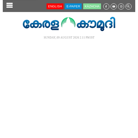
SECTIONS
ENGLISH
E-PAPER
KĀZHCHA
HOME
LATEST
SUNDAY, 09 AUGUST 2026 2.11 PM IST
AUDIO
NOTIFIED NEWS
POLL
KERALA
LOCAL
NEWS 360
CASE DIARY