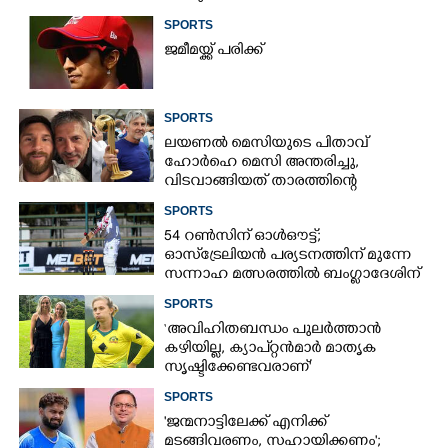
SPORTS
ജമീമയ്ക്ക് പരിക്ക്
SPORTS
ലയണൽ മെസിയുടെ പിതാവ്
ഹോർഹെ മെസി അന്തരിച്ചു,​
വിടവാങ്ങിയത് താരത്തിന്റെ
ഇതിഹാസ തുല്യമായ കരിയറിലെ
SPORTS
ശക്തികേന്ദ്രം
54 റൺസിന് ഓൾഔട്ട്;
ഓസ്‌ട്രേലിയൻ പര്യടനത്തിന് മുന്നേ
സന്നാഹ മത്സരത്തിൽ ബംഗ്ലാദേശിന്
തിരിച്ചടി, രണ്ടക്കം കടന്നത്
SPORTS
ഒരേയൊരു താരം
‘അവിഹിതബന്ധം പുലർത്താൻ
കഴിയില്ല,​ ക്യാപ്റ്റൻമാർ മാതൃക
സൃഷ്ടിക്കേണ്ടവരാണ്'
വിമർശനവുമായി ക്രിക്കറ്റ്
SPORTS
താരത്തിന്റെ ഭാര്യ
'ജന്മനാട്ടിലേക്ക് എനിക്ക്
മടങ്ങിവരണം, സഹായിക്കണം';