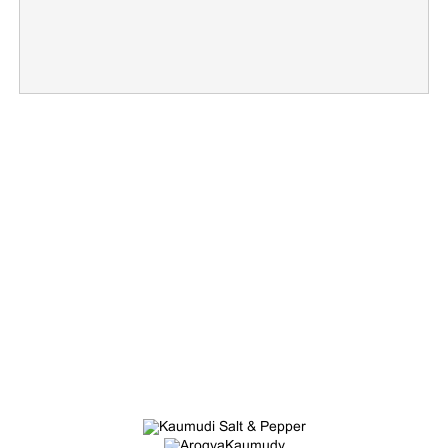
×
Share this link
Copy Link