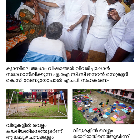
ക്യാമ്പിലെ അംഗം വിഷമങ്ങൾ വിവരിച്ചപ്പോൾ
സമാധാനിപ്പിക്കുന്ന എ.ഐ.സി.സി ജനറൽ സെക്രട്ടറി
കെ.സി വേണുഗോപാൽ എം.പി. സഹകരണ-
എക്സൈസ് വകുപ്പ് മന്ത്രി എം. ലിജു, എന്നിവർ
വീടുകളിൽ വെള്ളം
വീടുകളിൽ വെള്ളം
കയറിയതിനെത്തുടർന്ന്
കയറിയതിനെത്തുടർന്ന്
ആലപ്പുഴ ചമ്പക്കുളം