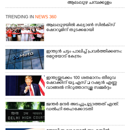
ആലപ്പുഴ ചമ്പക്കുളം
ഫാദർ തോമസ്
ഫാദർ തോമസ്
പോരൂക്കര സെൻട്രൽ
പോരൂക്കര സെൻട്രൽ
സ്കൂളിലെ ദുരിതാശ്വാസ
TRENDING IN
NEWS 360
സ്കൂളിലെ ദുരിതാശ്വാസ
ക്യാമ്പിലെത്തിയവർ
ക്യാമ്പിലെത്തിയവർ മഴ
വസ്ത്രങ്ങൾ
ആലപ്പുഴയിൽ കല്യാൺ സിൽക്‌സ്
ഷോറൂമിന് തുടക്കമായി
മാറിനിന്ന ഇടവേളയിൽ
ഉണക്കാനിട്ടിരിക്കുന്ന
ക്യാമ്പ് പരിസരത്ത്
ഗോൾപോസ്റ്റിന് മുന്നിൽ
വസ്ത്രങ്ങൾ
ഫുട്ബോൾ കളികളിൽ
ഉണക്കാനിടുന്ന കാഴ്ച.
ഏർപ്പെട്ടിരിക്കുന്ന
ഇന്ത്യൻ ചട്ടം പാലിച്ച് പ്രവർത്തിക്കണം:
കുട്ടികൾ
മെറ്റയോട് കേന്ദ്രം
ഇന്ത്യയ്ക്കടക്കം 100 ശതമാനം തീരുവ
ഷോക്കിന് യു.എസ്  റഷ്യൻ എണ്ണ
വാങ്ങൽ നിറുത്താനുള്ള സമ്മർദ്ദം
ജന്ത‌‌ർ മന്ദർ അടച്ചുപൂട്ടാത്തത് എന്ത്:
ഡൽഹി ഹൈക്കോടതി