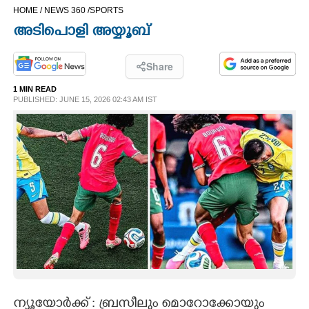
HOME /
NEWS 360 /
SPORTS
CINEMA
അടിപൊളി അയ്യൂബ്
OPINION
Share
1 MIN READ
PHOTOS
PUBLISHED: JUNE 15, 2026 02:43 AM IST
LIFESTYLE
SPIRITUAL
INFO+
ART
ASTRO
ന്യൂയോർക്ക് : ബ്രസീലും മൊറോക്കോയും