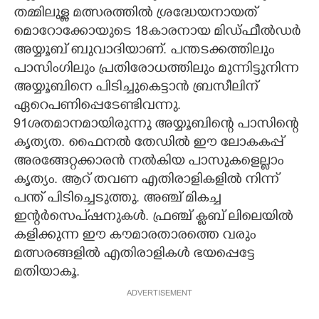
തമ്മിലുള്ള മത്സരത്തിൽ ശ്രദ്ധേയനായത്
CARTOONS
മൊറോക്കോയുടെ 18കാരനായ മിഡ്ഫീൽഡർ
അയ്യൂബ് ബുവാദിയാണ്. പന്തടക്കത്തിലും
LITERATURE
പാസിംഗിലും പ്രതിരോധത്തിലും മുന്നിട്ടുനിന്ന
അയ്യൂബിനെ പിടിച്ചുകെട്ടാൻ ബ്രസീലിന്
ഏറെപണിപ്പെടേണ്ടിവന്നു.
ZOOM
91ശതമാനമായിരുന്നു അയ്യൂബിന്റെ പാസിന്റെ
കൃത്യത. ഫൈനൽ തേഡിൽ ഈ ലോകകപ്പ്
CONTACT US
അരങ്ങേറ്റക്കാരൻ നൽകിയ പാസുകളെല്ലാം
കൃത്യം. ആറ് തവണ എതിരാളികളിൽ നിന്ന്
പന്ത് പിടിച്ചെടുത്തു. അഞ്ച് മികച്ച
ഇന്റർസെപ്ഷനുകൾ. ഫ്രഞ്ച് ക്ളബ് ലിലെയിൽ
കളിക്കുന്ന ഈ കൗമാരതാരത്തെ വരും
മത്സരങ്ങളിൽ എതിരാളികൾ ഭയപ്പെട്ടേ
മതിയാകൂ.
ADVERTISEMENT