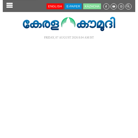
SECTIONS
ENGLISH
E-PAPER
KĀZHCHA
HOME
LATEST
FRIDAY, 07 AUGUST 2026 8.04 AM IST
AUDIO
NOTIFIED NEWS
POLL
KERALA
LOCAL
NEWS 360
CASE DIARY