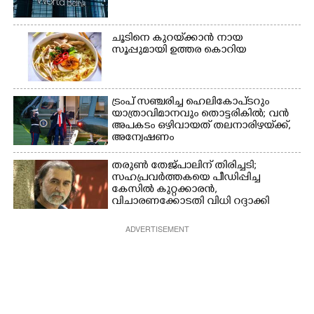
ചൂടിനെ കുറയ്‌ക്കാൻ നായ
സൂപ്പുമായി ഉത്തര കൊറിയ
ട്രംപ് സഞ്ചരിച്ച ഹെലികോപ്‌ടറും
യാത്രാവിമാനവും തൊട്ടരികിൽ; വൻ
അപകടം ഒഴിവായത് തലനാരിഴയ്‌ക്ക്,
അന്വേഷണം
തരുൺ തേജ്പാലിന് തിരിച്ചടി;
സഹപ്രവർത്തകയെ പീഡിപ്പിച്ച
കേസിൽ കുറ്റക്കാരൻ,
വിചാരണക്കോടതി വിധി റദ്ദാക്കി
ADVERTISEMENT