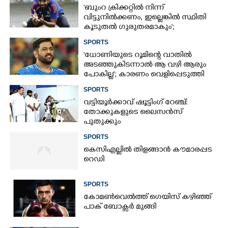
'ബുംറ ക്രിക്കറ്റിൽ നിന്ന്
വിട്ടുനിൽക്കണം, ഇല്ലെങ്കിൽ സ്ഥിതി
കൂടുതൽ ഗുരുതരമാകും';
മുന്നറിയിപ്പുമായി മുൻ താരം
SPORTS
'ധോണിയുടെ റൂമിന്റെ വാതിൽ
അടഞ്ഞുകിടന്നാൽ ആ വഴി ആരും
പോകില്ല'; കാരണം വെളിപ്പെടുത്തി
മുൻ താരം
SPORTS
വട്ടിയൂർക്കാവ് ഷൂട്ടിംഗ് റേഞ്ച്:
തോക്കുകളുടെ ലൈസൻസ്
പുതുക്കും
SPORTS
കെസിഎല്ലിൽ തിളങ്ങാൻ കൗമാരപ്പട
റെഡി
SPORTS
കോമൺവെൽത്ത് ഗെയിസ് കഴിഞ്ഞ്
പാക് ബോക്സർ മുങ്ങി