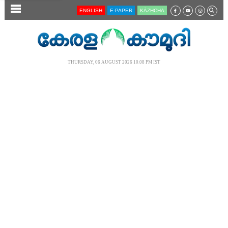
SECTIONS
ENGLISH
E-PAPER
KĀZHCHA
HOME
LATEST
THURSDAY, 06 AUGUST 2026 10.08 PM IST
AUDIO
NOTIFIED NEWS
POLL
KERALA
LOCAL
NEWS 360
CASE DIARY