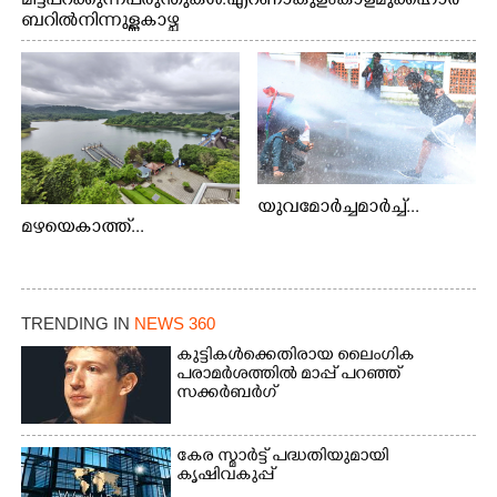
മിട്ട് പറക്കുന്ന പരുന്തുകൾ. എറണാകുളം കാളമുക്ക് ഹാർ
ബറിൽ നിന്നുള്ള കാഴ്ച
യുവമോർച്ചമാർച്ച്...
മഴയെകാത്ത്...
TRENDING IN
NEWS 360
കുട്ടികൾക്കെതിരായ ലൈംഗിക
പരാമർശത്തിൽ മാപ്പ് പറഞ്ഞ്
സക്കർബർഗ്
കേര സ്മാർട്ട് പദ്ധതിയുമായി
കൃഷിവകുപ്പ്