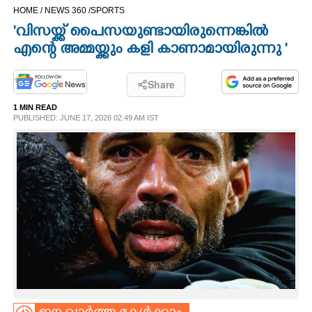
HOME /
NEWS 360 /
SPORTS
CINEMA
"വിസയ്ക്ക് പൈസയുണ്ടായിരുന്നെങ്കിൽ
എന്റെ അമ്മയ്ക്കും കളി കാണാമായിരുന്നു "
OPINION
Share
PHOTOS
1 MIN READ
PUBLISHED: JUNE 17, 2026 02:49 AM IST
LIFESTYLE
SPIRITUAL
INFO+
ART
ASTRO