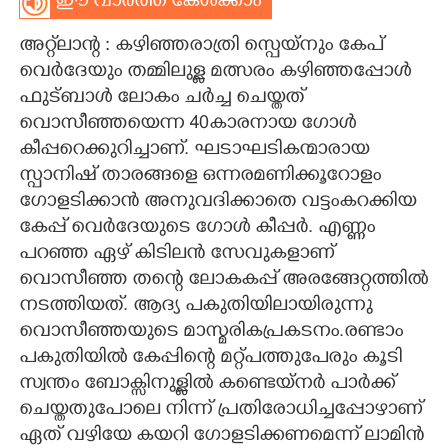
ഈ വാർത്ത കേൾക്കാം
CARTOONS
അറ്റ്‌ലാന്റ : കഴിഞ്ഞരാത്രി സ്പെയ്നും കേപ്
വെർദേയും തമ്മിലുള്ള മത്സരം കഴിഞ്ഞപ്പോൾ
LITERATURE
ഫുട്ബാൾ ലോകം ചർച്ച ചെയ്തത്
വൊസീഞ്ഞയെന്ന 40കാരനായ ഗോൾ
കീപ്പറെക്കുറിച്ചാണ്. ഘടാഘടികന്മാരായ
ZOOM
സ്പാനിഷ് താരങ്ങളെ ഒന്നരമണിക്കൂറോളം
ഗോളടിക്കാൻ അനുവദിക്കാതെ വട്ടംകറക്കിയ
CONTACT US
കേപ്പ് വെർദേയുടെ ഗോൾ കീപ്പർ. എണ്ണം
പറഞ്ഞ ഏഴ് കിടിലൻ സേവുകളാണ്
വൊസീഞ്ഞ തന്റെ ലോകകപ്പ് അരങ്ങേറ്റത്തിൽ
നടത്തിയത്. ആദ്യ പകുതിയിലായിരുന്നു
വൊസീഞ്ഞയുടെ മാസ്മരികപ്രകടനം.രണ്ടാം
പകുതിയിൽ കേപ്പിന്റെ മറ്റ്പത്തുപേരും കൂടി
സ്വന്തം ബോക്സിനുള്ളിൽ കണ്ടെയ്നർ പാർക്ക്
ചെയ്തതുപോലെ നിന്ന് പ്രതിരോധിച്ചപ്പോഴാണ്
ഏത് വഴിയേ കയറി ഗോളടിക്കണമെന്ന് ലാമിൻ