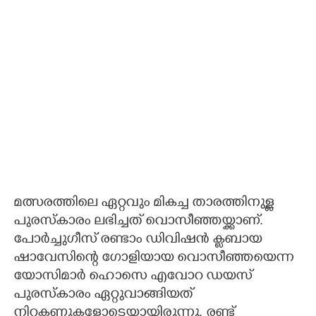
മത്സരത്തിലെ ഏറ്റവും മികച്ച താരത്തിനുള്ള
പുരസ്കാരം ലഭിച്ചത് വൊസീഞ്ഞയ്ക്കാണ്.
പോർച്ചുഗീസ് രണ്ടാം ഡിവിഷൻ ക്ളബായ
ഷാവേസിന്റെ ഗോളിയായ വൊസീഞ്ഞയെന്ന
യോസിമാർ ഹൊസെ എവോറ ഡയസ്
പുരസ്കാരം ഏറ്റുവാങ്ങിയത്
നിറകണ്ണുകളോടെയായിരുന്നു. രണ്ട്