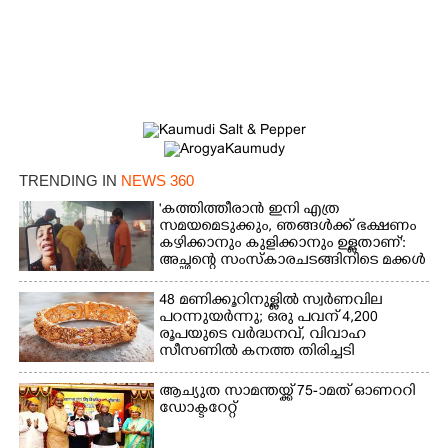
TRENDING IN
NEWS 360
'കത്തിത്തീരാൻ ഇനി എത്ര
സമയമെടുക്കും, ഞങ്ങൾക്ക് ഭക്ഷണം
കഴിക്കാനും കുളിക്കാനും ഉള്ളതാണ്':
അച്ഛന്റെ സംസ്കാരചടങ്ങിനിടെ മക്കൾ
48 മണിക്കൂറിനുള്ളിൽ സ്വർണവില
പറന്നുയർന്നു; ഒരു പവന് 4,200
രൂപയുടെ വർദ്ധനവ്, വിവാഹ
സീസണിൽ കനത്ത തിരിച്ചടി
ആച്യുത സാമന്തയ്ക്ക് 75-ാമത് ഓണററി
ഡോക്ടറേറ്റ്