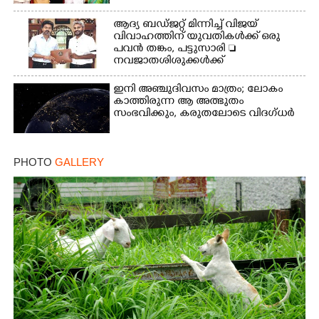
ആദ്യ ബഡ്ജറ്റ് മിന്നിച്ച് വിജയ്
വിവാഹത്തിന് യുവതികൾക്ക് ഒരു
പവൻ തങ്കം, പട്ടുസാരി 
നവജാതശിശുക്കൾക്ക്
സ്വർണമോതിരം  വിദ്യാർത്ഥികൾക്ക്
സൈക്കിൾ
ഇനി അഞ്ചുദിവസം മാത്രം; ലോകം
കാത്തിരുന്ന ആ അത്ഭുതം
സംഭവിക്കും, കരുതലോടെ വിദഗ്ധർ
PHOTO
GALLERY