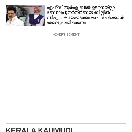
എഫ്‌സിആർഎ ബിൽ ഉടനെയില്ല?
മണ്ഡലപുനർനിർണയ ബില്ലിൽ
ഡിഎംകെയെയടക്കം ഒപ്പം ചേർക്കാൻ
ശ്രമവുമായി കേന്ദ്രം
ADVERTISEMENT
KERALA KAUMUDI