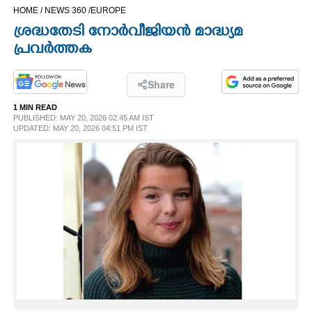
HOME /
NEWS 360 /
EUROPE
CINEMA
ശ്രദ്ധതേടി നോർവീജിയൻ മാദ്ധ്യമ
പ്രവർത്തക
OPINION
Share
PHOTOS
1 MIN READ
PUBLISHED: MAY 20, 2026 02:45 AM IST
UPDATED: MAY 20, 2026 04:51 PM IST
LIFESTYLE
SPIRITUAL
INFO+
ART
ASTRO