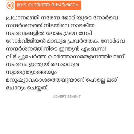
ഈ വാർത്ത കേൾക്കാം
CARTOONS
പ്രധാനമന്ത്രി നരേന്ദ്ര മോദിയുടെ നോർവെ
സന്ദർശനത്തിനിടയിലെ നാടകീയ
LITERATURE
സംഭവങ്ങളിൽ ലോക ശ്രദ്ധ നേടി
നോർവീജിയൻ മാദ്ധ്യമ പ്രവർത്തക. നോർവേ
ZOOM
സന്ദർശനത്തിനിടെ ഇന്ത്യൻ എംബസി
വിളിച്ചുചേർത്ത വാർത്താസമ്മേളനത്തിലാണ്
CONTACT US
സംഭവം.ഇന്ത്യയിലെ മാദ്ധ്യമ
സ്വാതന്ത്ര്യത്തെയും
മനുഷ്യാവകാശത്തെയുയാണ് ഹെല്ലെ ലങ്
ചോദ്യം ചെയ്തത്.
ADVERTISEMENT