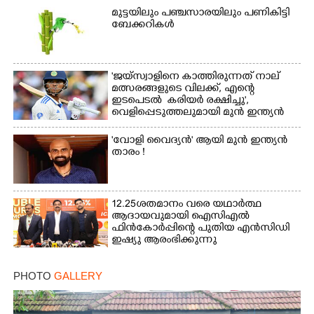
മുട്ടയിലും പഞ്ചസാരയിലും പണികിട്ടി
ബേക്കറികൾ
'ജയ്സ്വാളിനെ കാത്തിരുന്നത് നാല്
മത്സരങ്ങളുടെ വിലക്ക്, എന്റെ
ഇടപെടൽ കരിയർ രക്ഷിച്ചു',​
വെളിപ്പെടുത്തലുമായി മുൻ ഇന്ത്യൻ
ക്യാപ്‌ടൻ
'വോളി വൈദ്യൻ' ആയി മുൻ ഇന്ത്യൻ
താരം !
12.25ശതമാനം വരെ യഥാർത്ഥ
ആദായവുമായി ഐസിഎൽ
ഫിൻകോർപ്പിന്റെ പുതിയ എൻസിഡി
ഇഷ്യു ആരംഭിക്കുന്നു
PHOTO
GALLERY