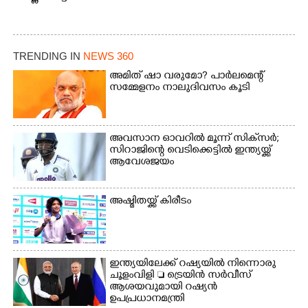
TRENDING IN
NEWS 360
അമിത് ഷാ വരുമോ?​ പാർലമെന്റ്
സമ്മേളനം നാലുദിവസം കൂടി
അവസാന ഓവറിൽ മൂന്ന് സിക്‌സർ;
സിറാജിന്റെ വെടിക്കെട്ടിൽ ഇന്ത്യയ്ക്ക്
ആവേശജയം
അഷ്മിതയ്ക്ക് കിരീടം
ഇന്ത്യയിലേക്ക് റഷ്യയിൽ നിന്നൊരു
ചൂളംവിളി  ട്രെയിൻ സർവീസ്
ആശയവുമായി റഷ്യൻ
ഉപപ്രധാനമന്ത്രി