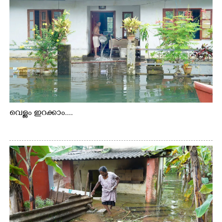
വെള്ളം ഇറക്കാം....