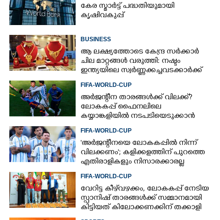
കേര സ്മാർട്ട് പദ്ധതിയുമായി
കൃഷിവകുപ്പ്
BUSINESS
ആ ലക്ഷ്യത്തോടെ കേന്ദ്ര സർക്കാർ
ചില മാറ്റങ്ങൾ വരുത്തി: നഷ്ടം
ഇന്ത്യയിലെ സ്വർണ്ണക്കച്ചവടക്കാർക്ക്
FIFA-WORLD-CUP
അർജന്റീന താരങ്ങൾക്ക് വിലക്ക്?
ലോകകപ്പ് ഫൈനലിലെ
കയ്യാങ്കളിയിൽ നടപടിയെടുക്കാൻ
ഫിഫ; റിപ്പോർട്ടിൽ ഗുരുതര
FIFA-WORLD-CUP
ആരോപണങ്ങൾ
'അർജന്റീനയെ ലോകകപ്പിൽ നിന്ന്
വിലക്കണം'; കളിക്കളത്തിന് പുറത്തെ
എതിരാളികളും നിസാരക്കാരല്ല
FIFA-WORLD-CUP
വേറിട്ട കീഴ്‌‌വഴക്കം,​ ലോകകപ്പ് നേടിയ
സ്പാനിഷ് താരങ്ങൾക്ക് സമ്മാനമായി
കിട്ടിയത് കിലോക്കണക്കിന് തക്കാളി