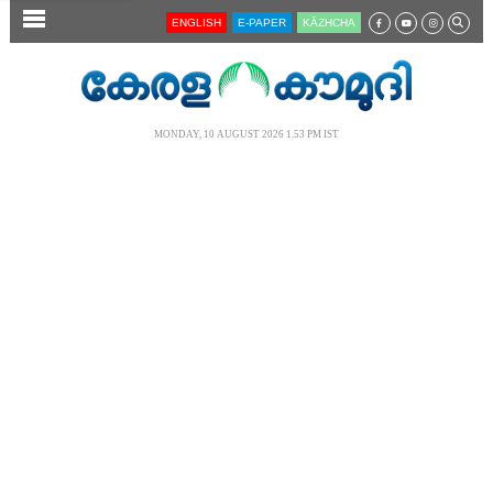
SECTIONS
ENGLISH
E-PAPER
KĀZHCHA
HOME
LATEST
MONDAY, 10 AUGUST 2026 1.53 PM IST
AUDIO
NOTIFIED NEWS
POLL
KERALA
LOCAL
NEWS 360
CASE DIARY