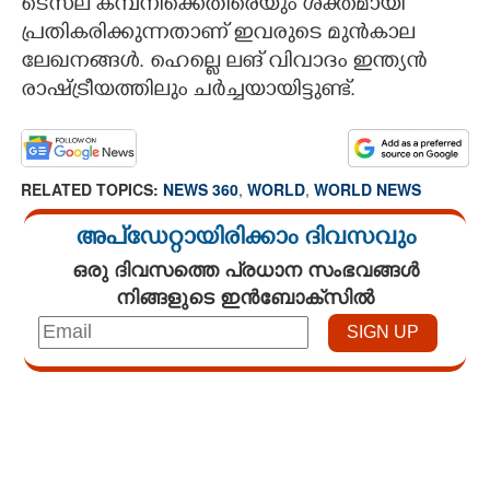
ടെസ്‌ല കമ്പനിക്കെതിരെയും ശക്തമായി
പ്രതികരിക്കുന്നതാണ് ഇവരുടെ മുൻകാല
ലേഖനങ്ങൾ. ഹെല്ലെ ലങ് വിവാദം ഇന്ത്യൻ
രാഷ്ട്രീയത്തിലും ചർച്ചയായിട്ടുണ്ട്.
RELATED TOPICS:
NEWS 360
,
WORLD
,
WORLD NEWS
അപ്ഡേറ്റായിരിക്കാം ദിവസവും
ഒരു ദിവസത്തെ പ്രധാന സംഭവങ്ങൾ
നിങ്ങളുടെ ഇൻബോക്സിൽ
Loaded
:
4.68%
/
Unmute