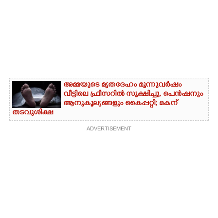
അമ്മയുടെ മൃതദേഹം മൂന്നുവർഷം
വീട്ടിലെ ഫ്രീസറിൽ സൂക്ഷിച്ചു, പെൻഷനും
ആനുകൂല്യങ്ങളും കൈപ്പറ്റി; മകന്
തടവുശിക്ഷ
ADVERTISEMENT