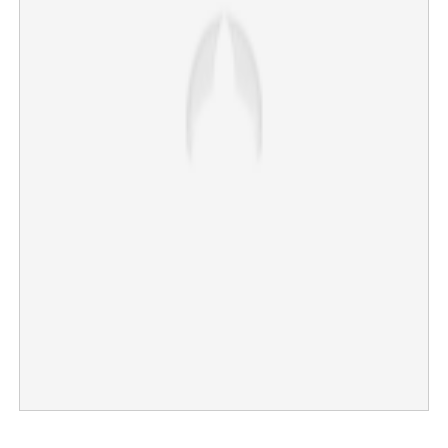
×
Share this link
Copy Link