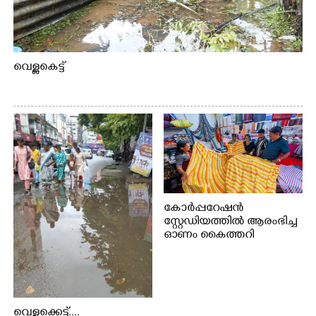
വെള്ളകെട്ട്
കോർപ്പറേഷൻ
സ്റ്റേഡിയത്തിൽ ആരംഭിച്ച
ഓണം കൈത്തറി
വിപണന മേളയിൽ നിന്നും
വെള്ളക്കെട്ട്....