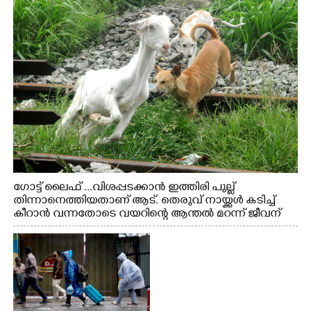
ഗോട്ട് ലൈഫ് ...വിശപ്പടക്കാൻ ഇത്തിരി പുല്ല്
തിന്നാനെത്തിയതാണ് ആട്. തെരുവ് നായ്ക്കൾ കടിച്ച്
കീറാൻ വന്നതോടെ വയറിന്റെ ആന്തൽ മറന്ന് ജീവന്
വേണ്ടിയായി ഓട്ടം. എറണാകുളം വാത്തുരുത്തിയിൽ
നിന്നുള്ള കാഴ്ച