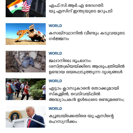
എഫ്.സി.ആർ.എ ഭേദഗതി:
യു.എസിന് ഇന്ത്യയുടെ മറുപടി
WORLD
കസഖ്‌സ്ഥാനിൽ വീണ്ടും കടുവയുടെ
ഗർജ്ജനം
WORLD
ജപ്പാനിലെ ഭൂചലനം:
ശസ്ത്രക്രിയ‌യ്‌ക്കി‌ടെ ആശുപത്രിയിൽ
ഉണ്ടായ ഭയപ്പെടുത്തുന്ന ദൃശ്യങ്ങൾ
പുറത്ത്
WORLD
എട്ടാം ക്ളാസുകാരൻ തോക്കുമായി
സ്കൂളിൽ, വെടിവയ്പ്പിൽ
അദ്ധ്യാപകൻ ഉൾപ്പെടെ രണ്ടുമരണം;
15 പേർക്ക് പരിക്ക്
WORLD
ക്യൂബയ്‌ക്കെതിരെ യു.എസിന്റെ
രഹസ്യനീക്കം