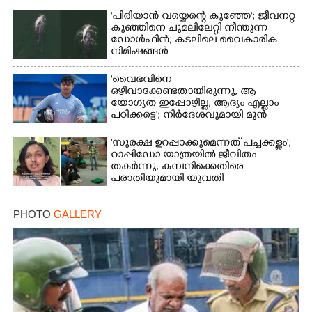
'പിരിയാൻ വയ്യെന്റെ കുഞ്ഞേ'; ജീവനറ്റ
കുഞ്ഞിനെ ചുമലിലേറ്റി നീന്തുന്ന
ഡോൾഫിൻ; കടലിലെ വൈകാരിക
നിമിഷങ്ങൾ
'വൈഭവിനെ
ഒഴിവാക്കേണ്ടതായിരുന്നു,​ ആ
യോഗ്യത ഇപ്പോഴില്ല, ആദ്യം എല്ലാം
പഠിക്കട്ടെ'; നിർദേശവുമായി മുൻ
ക്രിക്കറ്റ് താരം
'സുരക്ഷ ഉറപ്പാക്കുമെന്നത് പച്ചക്കള്ളം';
റാപ്പിഡോ യാത്രയിൽ ജീവിതം
തകർന്നു, കമ്പനിക്കെതിരെ
പരാതിയുമായി യുവതി
PHOTO
GALLERY