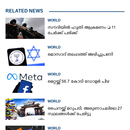
RELATED NEWS
WORLD
സൗദിയിൽ ഹൂതി ആക്രമണം  11
പേർക്ക് പരിക്ക്
WORLD
മൊസാദ് തലപ്പത്ത് അഴിച്ചുപണി
WORLD
മെറ്റയ്ക്ക് 56.7 കോടി ഡോളർ പിഴ
WORLD
ചൈനയ്ക്ക് മറുപടി; അരുണാചലിലെ 27
സ്ഥലങ്ങൾക്ക് പേരിട്ടു
WORLD