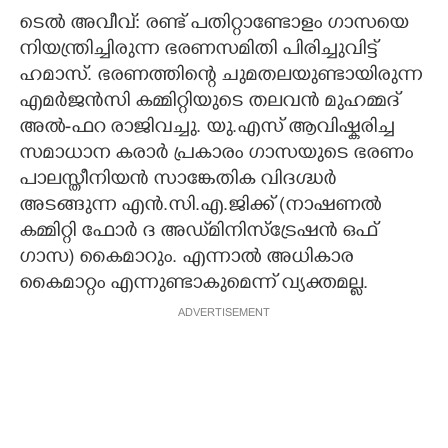
ടെൽ അവീവ്: രണ്ട് പതിറ്റാണ്ടോളം ഗാസയെ
CARTOONS
നിയന്ത്രിച്ചിരുന്ന ഭരണസമിതി പിരിച്ചുവിട്ട്
ഹമാസ്. ഭരണത്തിന്റെ ചുമതലയുണ്ടായിരുന്ന
LITERATURE
എമർജൻസി കമ്മിറ്റിയുടെ തലവൻ മുഹമ്മദ്
അൽ-ഫറ രാജിവച്ചു. യു.എസ് ആവിഷ്കരിച്ച
ZOOM
സമാധാന കരാർ പ്രകാരം ഗാസയുടെ ഭരണം
പാലസ്തീനിയൻ സാങ്കേതിക വിദഗ്ദ്ധർ
അടങ്ങുന്ന എൻ.സി.എ.ജിക്ക് (നാഷണൽ
CONTACT US
കമ്മിറ്റി ഫോർ ദ അഡ്‌മിനിസ്ട്രേഷൻ ഒഫ്
ഗാസ) കൈമാറും. എന്നാൽ അധികാര
കൈമാറ്റം എന്നുണ്ടാകുമെന്ന് വ്യക്തമല്ല.
ADVERTISEMENT