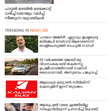
ചാറ്റൽ മഴയിൽ മഴക്കോട്ട്
ധരിച്ച് ലഗേജും വലിച്ച്
നീങ്ങുന്ന യുവതികൾ.
എറണാകുളം മേനകയിൽ
നിന്നുള്ള കാഴ്ച
TRENDING IN
NEWS 360
'ഹലോ അങ്കിൾ': ഏറ്റവും ഇഷ്ടപ്പെട്ട
ബിജെപി നേതാവ് ആരാണെന്ന്
വെളിപ്പെടുത്തി രാഹുൽ ഗാന്ധി
25 വർഷത്തെ ജോലി ഒറ്റ
ദിവസംകൊണ്ട് തകർന്നു;
ഉപജീവനത്തിനായി ടാക്‌സി
ഡ്രൈവറായി,​ അനുഭവം പങ്കുവച്ച്
യുവതി
ആലപ്പുഴ കല്യാൺ സിൽക്‌സ്
ഷോറൂമിന് ഇന്ന് തുടക്കം
ആശുപത്രി വരെ എത്തിയില്ല:
സ്കൂട്ടറിലിരുന്ന് പ്രസവിച്ച് യുവതി,