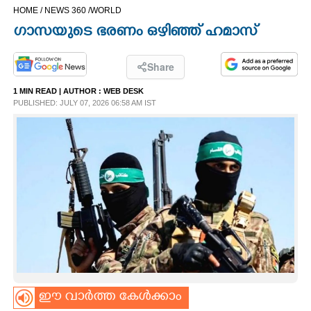
HOME /
NEWS 360 /
WORLD
CINEMA
ഗാസയുടെ ഭരണം ഒഴിഞ്ഞ് ഹമാസ്
OPINION
Share
1 MIN READ
| AUTHOR :
WEB DESK
PHOTOS
PUBLISHED: JULY 07, 2026 06:58 AM IST
LIFESTYLE
SPIRITUAL
INFO+
ART
ASTRO
ഈ വാർത്ത കേൾക്കാം