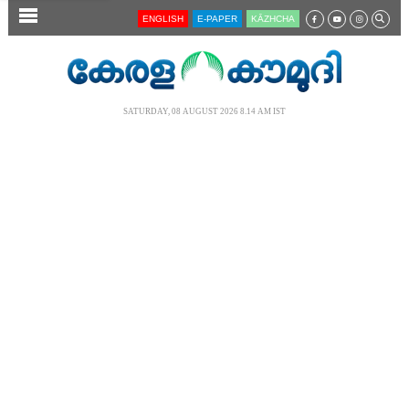
SECTIONS
ENGLISH
E-PAPER
KĀZHCHA
HOME
LATEST
SATURDAY, 08 AUGUST 2026 8.14 AM IST
AUDIO
NOTIFIED NEWS
POLL
KERALA
LOCAL
NEWS 360
CASE DIARY