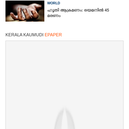
WORLD
ഹൂതി ആക്രമണം: യെമനിൽ 45
മരണം
KERALA KAUMUDI
EPAPER
×
Share this link