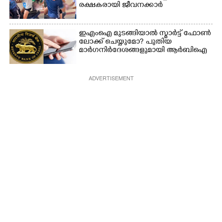
രക്ഷകരായി ജീവനക്കാർ
ഇഎംഐ മുടങ്ങിയാൽ സ്മാർട്ട് ഫോൺ
ലോക്ക് ചെയ്യുമോ? പുതിയ
മാർഗനിർദേശങ്ങളുമായി ആർബിഐ
ADVERTISEMENT