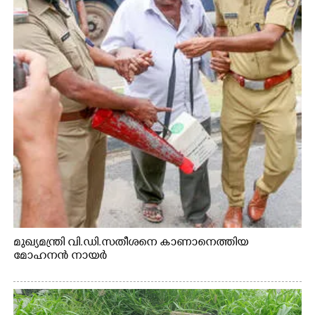
മുഖ്യമന്ത്രി വി.ഡി.സതീശനെ കാണാനെത്തിയ
മോഹനൻ നായർ