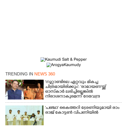
TRENDING IN
NEWS 360
'നൂറ്റാണ്ടിലെ ഏറ്റവും മികച്ച
ചിത്രമായിരിക്കും': 'രാമായണ'യ്ക്ക്
ഓസ്കാ‌ർ ലഭിച്ചില്ലെങ്കിൽ
നിരാശനാകുമെന്ന് ദേവേന്ദ്ര
ഫഡ്നാവിസ്
'​പ​ഞ്ചാ​'​ ​കൈ​ത്ത​റി​ ​ശ്രേ​ണി​യു​മാ​യി​ ​രാം​
രാ​ജ് ​കോ​ട്ടൺ വിപണിയിൽ