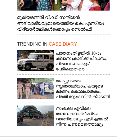
മുഖ്യമന്ത്രി വി.ഡി സതീശൻ
അഭിവാദ്യവുമായെത്തിയ കെ. എസ്.യു
വിദ്യാർത്ഥികൾക്കൊപ്പം സെൽഫി
എടുത്തപ്പോൾ
TRENDING IN
CASE DIARY
പത്തനംതിട്ടയിൽ 10-ാം
ക്ലാസുകാരിക്ക് പീഡനം;
പിതാവടക്കം ഏഴ്
പേർക്കെതിരെ
വെളിപ്പെടുത്തൽ,
മൂന്നുപേർ അറസ്റ്റിൽ
മലപ്പുറത്തെ
നൃത്താദ്ധ്യാപികയുടെ
മരണം കൊലപാതകം;
പ്രതി സ്റ്റേഷനിൽ കീഴടങ്ങി
സുരക്ഷ എവിടെ?​
തലസ്ഥാനത്ത് മദ്യം
വാങ്ങിയാലും എടിഎമ്മിൽ
നിന്ന് പണമെടുത്താലും
പങ്കുചോദിച്ച്
സാമൂഹ്യവിരുദ്ധർ