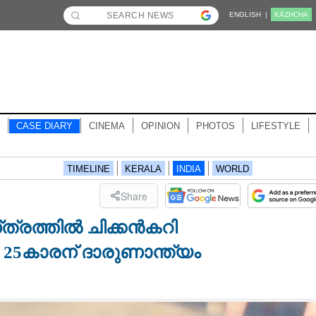
ENGLISH |
KĀZHCHA
CASE DIARY
CINEMA
OPINION
PHOTOS
LIFESTYLE
TIMELINE
KERALA
INDIA
WORLD
Share
ത്രത്തിൽ ചിക്കൻകറി
5കാരന് ദാരുണാന്ത്യം