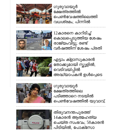
ഗുരുവായൂർ
×
ക്ഷേത്രത്തിൽ
പെൺവേഷത്തിലെത്തി
വധശ്രമം; പിന്നിൽ
വിദേശത്തുള്ള ഭാര്യക്ക്
ചിത്രങ്ങൾ അയച്ചതിലെ
12കാരനെ കാറിടിച്ച്
പക
കൊലപ്പെടുത്തിയ ശേഷം
രാജ്യംവിട്ടു; രണ്ട്
വർഷത്തിന് ശേഷം പ്രതി
പിടിയിൽ
എട്ടാം ക്ളാസുകാരൻ
തോക്കുമായി സ്കൂളിൽ,
വെടിവയ്പ്പിൽ
അദ്ധ്യാപകൻ ഉൾപ്പെടെ
രണ്ടുമരണം; 15 പേർക്ക്
പരിക്ക്
ഗുരുവായൂർ
ക്ഷേത്രത്തിലെ
പടിഞ്ഞാറെ നടയിൽ
പെൺവേഷത്തിൽ യുവാവ്,​
കസ്റ്റഡിയിലെടുത്തപ്പോൾ
തെളിഞ്ഞത്
തിരുവനന്തപുരത്ത്
വൻഗൂഢാലോചന
14കാരൻ ആത്മഹത്യ
ചെയ്ത സംഭവം; 58കാരൻ
പിടിയിൽ, പോക്‌സോ
ചുമത്തി അറസ്റ്റ്