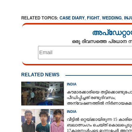
RELATED TOPICS:
CASE DIARY
,
FIGHT
,
WEDDING
,
INJ
അപ്ഡേറ്റാ
ഒരു ദിവസത്തെ പ്രധാന
RELATED NEWS
INDIA
കൗമാരക്കാരിയെ തട്ടിക്കൊണ്ടുപ
പീഡിപ്പിച്ചത് രണ്ടുദിവസം;
അന്വേഷണത്തിൽ നിർണായകമ
ഓൺലൈൻ ഫുഡ് ഡെലിവറി
INDIA
വീട്ടിൽ ഒറ്റയ്‌ക്കായിരുന്ന 15 കാരി
ബലാത്സംഗം ചെയ്‌ത് കൊലപ്പെടുത
17കാരനുൾപ്പടെ മൂന്നുപേർ അറസ്റ