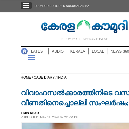
SECTIONS
FOUNDER EDITOR : K SUKUMARAN BA
HOME
LATEST
AUDIO
FRIDAY, 07 AUGUST 2026 5.45 PM IST
NOTIFIED NEWS
LATEST
AUDIO
KERALA
LOCAL
NEWS 360
POLL
KERALA
HOME /
CASE DIARY /
INDIA
LOCAL
വിവാഹസ‌ൽക്കാരത്തിനിടെ വസ്‌
NEWS 360
വീണതിനെച്ചൊല്ലി സംഘർഷം; 2
1 MIN READ
CASE DIARY
PUBLISHED: MAY 11, 2026 02:22 PM IST