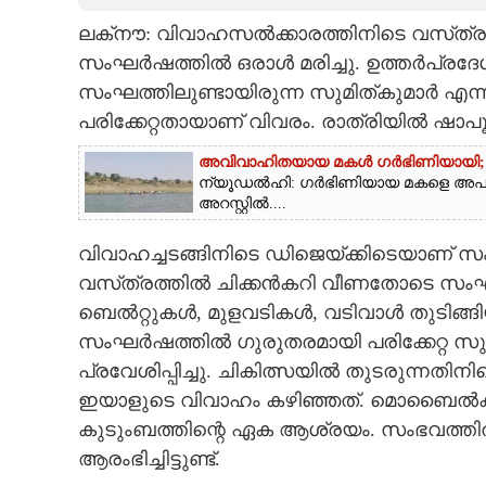
ലക്‌നൗ: വിവാഹസൽക്കാരത്തിനിടെ വസ്‌ത്
CARTOONS
സംഘർഷത്തിൽ ഒരാൾ മരിച്ചു. ഉത്തർ‌പ്രദേ
സംഘത്തിലുണ്ടായിരുന്ന സുമിത്‌കുമാർ എന്
LITERATURE
പരിക്കേറ്റതായാണ് വിവരം. രാത്രിയിൽ ഷാപ
ZOOM
അവിവാഹിതയായ മകൾ ഗർഭിണിയായി; അപ
ന്യൂഡൽഹി: ഗർഭിണിയായ മകളെ അപമാ
അറസ്റ്റിൽ....
CONTACT US
വിവാഹച്ചടങ്ങിനിടെ ഡിജെയ്‌ക്കിടെയാണ് സ
വസ്‌ത്രത്തിൽ ചിക്കൻകറി വീണതോടെ സംഘ
ബെൽറ്റുകൾ, മുളവടികൾ, വടിവാൾ തുടിങ്ങിയവ
സംഘർഷത്തിൽ ഗുരുതരമായി പരിക്കേറ്റ സ
പ്രവേശിപ്പിച്ചു. ചികിത്സയിൽ തുടരുന്നതിന
ഇയാളുടെ വിവാഹം കഴിഞ്ഞത്. മൊബൈൽക്കട
കുടുംബത്തിന്റെ ഏക ആശ്രയം. സംഭവത്
ആരംഭിച്ചിട്ടുണ്ട്.