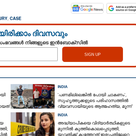
URY
,
CASE
യിരിക്കാം ദിവസവും
 സംഭവങ്ങൾ നിങ്ങളുടെ ഇൻബോക്സിൽ
INDIA
ോയി
'പണമില്ലെങ്കിൽ പോയി ചാകണം',
സുഹൃത്തുക്കളുടെ പരിഹാസത്തിൽ
ായത്
വ്യവസായിയുടെ ആത്മഹത്യ, മൂന്ന്
പേർ അറസ്റ്റിൽ
INDIA
യെ
അദ്ധ്യാപികയെ വിദ്യാർത്ഥികളുടെ
്തി;
മുന്നിൽ കുത്തികൊലപ്പെടുത്തി;
്റിൽ
യുവതിക്ക് കുത്തേറ്റത് ഇരുപതിലേറെ