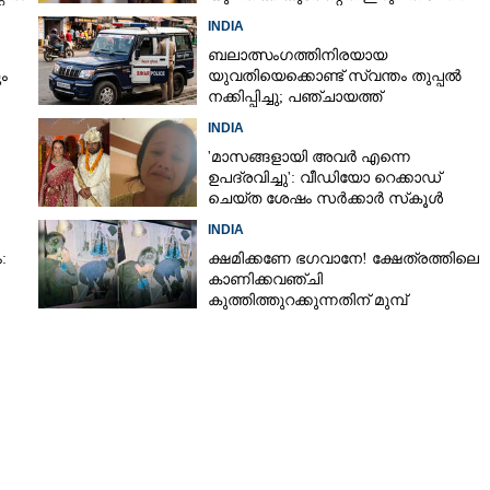
തവണ
INDIA
ബലാത്സംഗത്തിനിരയായ
ം
യുവതിയെക്കൊണ്ട് സ്വന്തം തുപ്പൽ
നക്കിപ്പിച്ചു; പഞ്ചായത്ത്
Share this link
അംഗങ്ങൾക്കെതിരെ കേസെടുത്ത്
INDIA
പൊലീസ്‌
'മാസങ്ങളായി അവർ എന്നെ
ഉപദ്രവിച്ചു': വീഡിയോ റെക്കാഡ്
ചെയ്ത ശേഷം സർക്കാർ സ്‌കൂൾ
അദ്ധ്യാപിക ജീവനൊടുക്കി
INDIA
Copy Link
ത്തിനിടെ വസ്‌ത്രത്തിൽ
:
ക്ഷമിക്കണേ ഭഗവാനേ! ക്ഷേത്രത്തിലെ
കാണിക്കവഞ്ചി
തിനെച്ചൊല്ലി
കുത്തിത്തുറക്കുന്നതിന് മുമ്പ്
രന് ദാരുണാന്ത്യം
പ്രാർത്ഥിച്ച് കള്ളന്മാർ