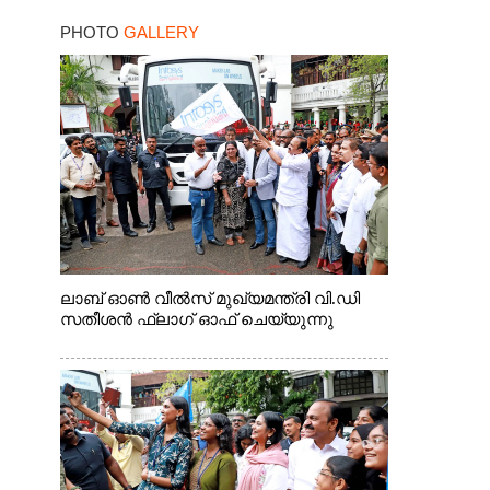
PHOTO
GALLERY
ലാബ് ഓൺ വീൽസ് മുഖ്യമന്ത്രി വി.ഡി
സതീശൻ ഫ്ലാഗ് ഓഫ് ചെയ്യുന്നു