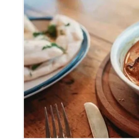
CINEMA
OPINION
PHOTOS
LIFESTYLE
SPIRITUAL
INFO+
ART
ASTRO