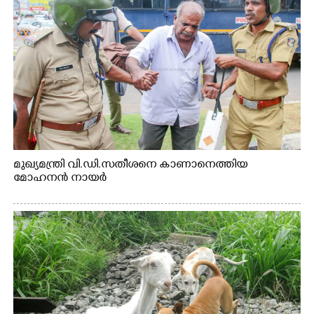
മുഖ്യമന്ത്രി വി.ഡി.സതീശനെ കാണാനെത്തിയ
മോഹനൻ നായർ