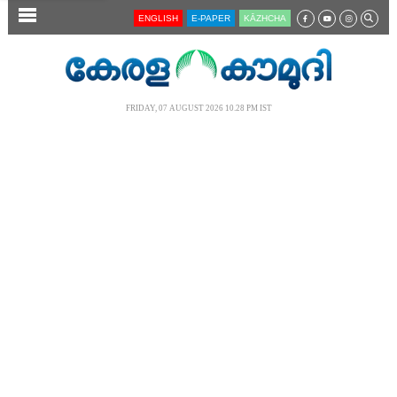
SECTIONS
ENGLISH
E-PAPER
KĀZHCHA
HOME
LATEST
FRIDAY, 07 AUGUST 2026 10.28 PM IST
AUDIO
NOTIFIED NEWS
POLL
KERALA
LOCAL
NEWS 360
CASE DIARY