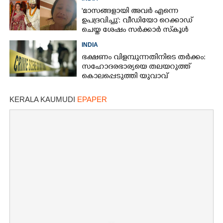
'മാസങ്ങളായി അവർ എന്നെ
ഉപദ്രവിച്ചു': വീഡിയോ റെക്കാഡ്
ചെയ്ത ശേഷം സർക്കാർ സ്‌കൂൾ
അദ്ധ്യാപിക ജീവനൊടുക്കി
INDIA
ഭക്ഷണം വിളമ്പുന്നതിനിടെ തർക്കം:
സഹോദരഭാര്യയെ തലയറുത്ത്
കൊലപ്പെടുത്തി യുവാവ്
KERALA KAUMUDI
EPAPER