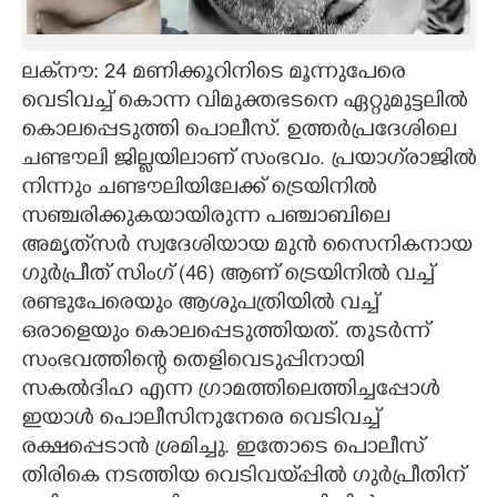
CARTOONS
ലക്‌നൗ: 24 മണിക്കൂറിനിടെ മൂന്നുപേരെ
വെടിവച്ച് കൊന്ന വിമുക്തഭടനെ ഏറ്റുമുട്ടലിൽ
LITERATURE
കൊലപ്പെടുത്തി പൊലീസ്. ഉത്തർപ്രദേശിലെ
ചണ്ടൗലി ജില്ലയിലാണ് സംഭവം. പ്രയാഗ്‌രാജിൽ
ZOOM
നിന്നും ചണ്ടൗലിയിലേക്ക് ട്രെയിനിൽ
സഞ്ചരിക്കുകയായിരുന്ന പഞ്ചാബിലെ
CONTACT US
അമൃത്‌സർ സ്വദേശിയായ മുൻ സൈനികനായ
ഗുർപ്രീത് സിംഗ് (46)​ ആണ് ട്രെയിനിൽ വച്ച്
രണ്ടുപേരെയും ആശുപത്രിയിൽ വച്ച്
ഒരാളെയും കൊലപ്പെടുത്തിയത്. തുടർന്ന്
സംഭവത്തിന്റെ തെളിവെടുപ്പിനായി
സകൽദിഹ എന്ന ഗ്രാമത്തിലെത്തിച്ചപ്പോൾ
ഇയാൾ പൊലീസിനുനേരെ വെടിവച്ച്
രക്ഷപ്പെടാൻ ശ്രമിച്ചു. ഇതോടെ പൊലീസ്
തിരികെ നടത്തിയ വെടിവയ്‌പ്പിൽ ഗുർപ്രീതിന്