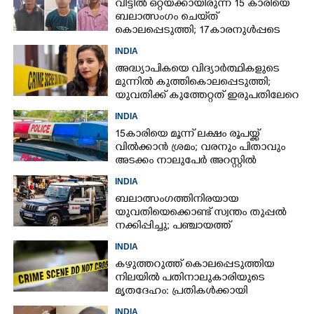
വീട്ടിൽ ഒറ്റയ്‌ക്കായിരുന്ന 15 കാരിയെ
ബലാത്സംഗം ചെയ്‌ത്
കൊലപ്പെടുത്തി; 17കാരനുൾപ്പടെ
മൂന്നുപേർ അറസ്റ്റിൽ
INDIA
അദ്ധ്യാപികയെ വിദ്യാർത്ഥികളുടെ
മുന്നിൽ കുത്തികൊലപ്പെടുത്തി;
യുവതിക്ക് കുത്തേറ്റത് ഇരുപതിലേറെ
തവണ
INDIA
15കാരിയെ മൂന്ന് ലക്ഷം രൂപയ്ക്ക്
വിൽക്കാൻ ശ്രമം; വരനും പിതാവും
അടക്കം നാലുപേർ അറസ്റ്റിൽ
INDIA
ബലാത്സംഗത്തിനിരയായ
യുവതിയെക്കൊണ്ട് സ്വന്തം തുപ്പൽ
നക്കിപ്പിച്ചു; പഞ്ചായത്ത്
അംഗങ്ങൾക്കെതിരെ കേസെടുത്ത്
INDIA
പൊലീസ്‌
കഴുത്തറുത്ത് കൊലപ്പെടുത്തിയ
നിലയിൽ പതിനാലുകാരിയുടെ
മൃതദേഹം: പ്രതികൾക്കായി
അന്വേഷണം
INDIA