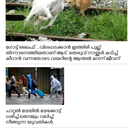
ഗോട്ട് ലൈഫ് ...വിശപ്പടക്കാൻ ഇത്തിരി പുല്ല്
തിന്നാനെത്തിയതാണ് ആട്. തെരുവ് നായ്ക്കൾ കടിച്ച്
കീറാൻ വന്നതോടെ വയറിന്റെ ആന്തൽ മറന്ന് ജീവന്
വേണ്ടിയായി ഓട്ടം. എറണാകുളം വാത്തുരുത്തിയിൽ
നിന്നുള്ള കാഴ്ച
ചാറ്റൽ മഴയിൽ മഴക്കോട്ട്
ധരിച്ച് ലഗേജും വലിച്ച്
നീങ്ങുന്ന യുവതികൾ.
എറണാകുളം മേനകയിൽ