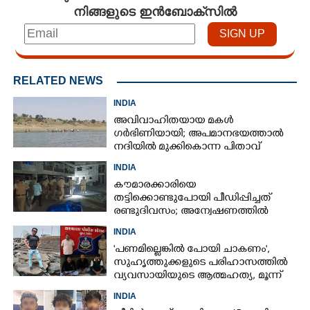
നിങ്ങളുടെ ഇൻബോക്സിൽ
RELATED NEWS
INDIA
അവിവാഹിതയായ മകൾ
ഗർഭിണിയായി; അപമാനഭയത്താൽ
നദിയിൽ മുക്കികൊന്ന പിതാവ്
അറസ്റ്റിൽ
INDIA
കൗമാരക്കാരിയെ
തട്ടിക്കൊണ്ടുപോയി പീഡിപ്പിച്ചത്
രണ്ടുദിവസം; അന്വേഷണത്തിൽ
നിർണായകമായത് ഓൺലൈൻ
INDIA
ഫുഡ് ഡെലിവറി
'പണമില്ലെങ്കിൽ പോയി ചാകണം',
സുഹൃത്തുക്കളുടെ പരിഹാസത്തിൽ
വ്യവസായിയുടെ ആത്മഹത്യ, മൂന്ന്
പേർ അറസ്റ്റിൽ
INDIA