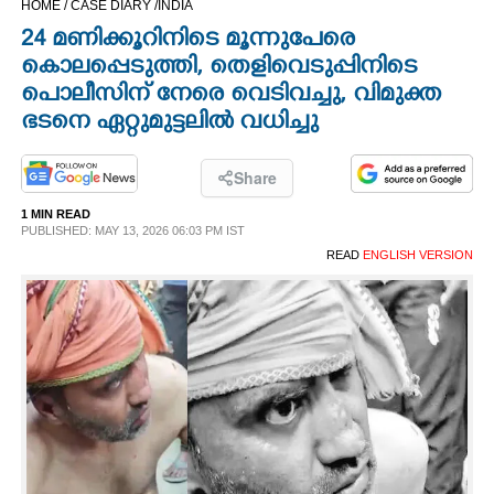
HOME /
CASE DIARY /
INDIA
CINEMA
24 മണിക്കൂറിനിടെ മൂന്നുപേരെ
കൊലപ്പെടുത്തി,​ തെളിവെടുപ്പിനിടെ
OPINION
പൊലീസിന് നേരെ വെടിവച്ചു,​ വിമുക്ത
ഭടനെ ഏറ്റുമുട്ടലിൽ വധിച്ചു
PHOTOS
Share
LIFESTYLE
1 MIN READ
PUBLISHED: MAY 13, 2026 06:03 PM IST
READ
ENGLISH VERSION
SPIRITUAL
INFO+
ART
ASTRO