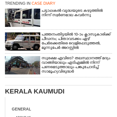
നിന്നുള്ള കാഴ്ച
TRENDING IN
CASE DIARY
പട്ടാപ്പകൽ വൃദ്ധയുടെ കഴുത്തിൽ
നിന്ന് സ്വർണമാല കവർന്നു
പത്തനംതിട്ടയിൽ 10-ാം ക്ലാസുകാരിക്ക്
പീഡനം; പിതാവടക്കം ഏഴ്
പേർക്കെതിരെ വെളിപ്പെടുത്തൽ,
മൂന്നുപേർ അറസ്റ്റിൽ
സുരക്ഷ എവിടെ?​ തലസ്ഥാനത്ത് മദ്യം
വാങ്ങിയാലും എടിഎമ്മിൽ നിന്ന്
പണമെടുത്താലും പങ്കുചോദിച്ച്
സാമൂഹ്യവിരുദ്ധർ
KERALA KAUMUDI
GENERAL