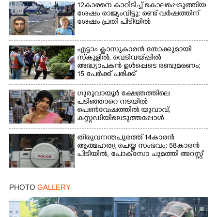
12കാരനെ കാറിടിച്ച് കൊലപ്പെടുത്തിയ
ശേഷം രാജ്യംവിട്ടു; രണ്ട് വർഷത്തിന്
ശേഷം പ്രതി പിടിയിൽ
എട്ടാം ക്ളാസുകാരൻ തോക്കുമായി
സ്കൂളിൽ, വെടിവയ്പ്പിൽ
അദ്ധ്യാപകൻ ഉൾപ്പെടെ രണ്ടുമരണം;
15 പേർക്ക് പരിക്ക്
ഗുരുവായൂർ ക്ഷേത്രത്തിലെ
പടിഞ്ഞാറെ നടയിൽ
പെൺവേഷത്തിൽ യുവാവ്,​
കസ്റ്റഡിയിലെടുത്തപ്പോൾ
തെളിഞ്ഞത് വൻഗൂഢാലോചന
തിരുവനന്തപുരത്ത് 14കാരൻ
ആത്മഹത്യ ചെയ്ത സംഭവം; 58കാരൻ
പിടിയിൽ, പോക്‌സോ ചുമത്തി അറസ്റ്റ്
PHOTO
GALLERY