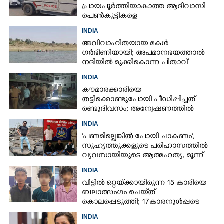
പ്രായപൂർത്തിയാകാത്ത ആദിവാസി
പെൺകുട്ടികളെ
കൂട്ടബലാത്സംഗത്തിന് ഇരയാക്കി;
INDIA
മൂന്ന് പേർ പിടിയിൽ
അവിവാഹിതയായ മകൾ
ഗർഭിണിയായി; അപമാനഭയത്താൽ
നദിയിൽ മുക്കികൊന്ന പിതാവ്
അറസ്റ്റിൽ
INDIA
കൗമാരക്കാരിയെ
തട്ടിക്കൊണ്ടുപോയി പീഡിപ്പിച്ചത്
രണ്ടുദിവസം; അന്വേഷണത്തിൽ
നിർണായകമായത് ഓൺലൈൻ
INDIA
ഫുഡ് ഡെലിവറി
'പണമില്ലെങ്കിൽ പോയി ചാകണം',
സുഹൃത്തുക്കളുടെ പരിഹാസത്തിൽ
വ്യവസായിയുടെ ആത്മഹത്യ, മൂന്ന്
പേർ അറസ്റ്റിൽ
INDIA
വീട്ടിൽ ഒറ്റയ്‌ക്കായിരുന്ന 15 കാരിയെ
ബലാത്സംഗം ചെയ്‌ത്
കൊലപ്പെടുത്തി; 17കാരനുൾപ്പടെ
മൂന്നുപേർ അറസ്റ്റിൽ
INDIA