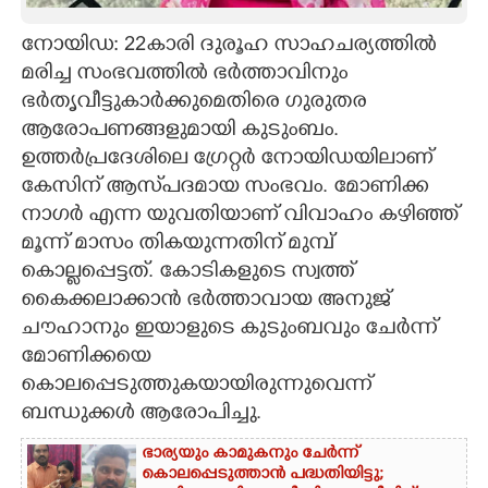
CARTOONS
നോയിഡ: 22കാരി ദുരൂഹ സാഹചര്യത്തിൽ
മരിച്ച സംഭവത്തിൽ ഭർത്താവിനും
ഭർതൃവീട്ടുകാർക്കുമെതിരെ ഗുരുതര
LITERATURE
ആരോപണങ്ങളുമായി കുടുംബം.
ഉത്തർപ്രദേശിലെ ഗ്രേറ്റർ നോയിഡയിലാണ്
ZOOM
കേസിന് ആസ്‌പദമായ സംഭവം. മോണിക്ക
നാഗർ എന്ന യുവതിയാണ് വിവാഹം കഴിഞ്ഞ്
CONTACT US
മൂന്ന് മാസം തികയുന്നതിന് മുമ്പ്
കൊല്ലപ്പെട്ടത്. കോടികളുടെ സ്വത്ത്
കൈക്കലാക്കാൻ ഭർത്താവായ അനുജ്
ചൗഹാനും ഇയാളുടെ കുടുംബവും ചേർന്ന്
മോണിക്കയെ
കൊലപ്പെടുത്തുകയായിരുന്നുവെന്ന്
ബന്ധുക്കൾ ആരോപിച്ചു.
ഭാര്യയും കാമുകനും ചേർന്ന്
കൊലപ്പെടുത്താൻ പദ്ധതിയിട്ടു;