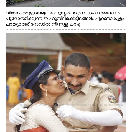
വിദേശ രാജ്യങ്ങളെ അനുസ്മരിക്കും വിധം നിർമ്മാണം
പുരോഗമിക്കുന്ന ബഹുനിലക്കെട്ടിടങ്ങൾ. എറണാകുളം
ചാത്യാത്ത് റോഡിൽ നിന്നുള്ള കാഴ്ച