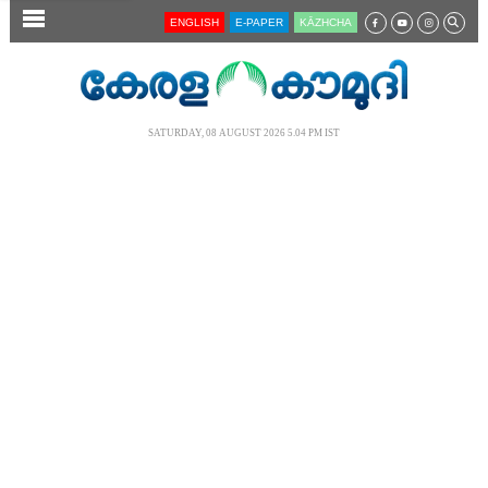
SECTIONS
ENGLISH
E-PAPER
KĀZHCHA
HOME
LATEST
SATURDAY, 08 AUGUST 2026 5.04 PM IST
AUDIO
NOTIFIED NEWS
POLL
KERALA
LOCAL
NEWS 360
CASE DIARY