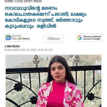
HOME /
CASE DIARY /
INDIA
CINEMA
നവവധുവിന്റെ മരണം
കൊലപാതകമെന്ന് പരാതി; ലക്ഷ്യം
OPINION
കോടികളുടെ സ്വത്ത്, ഭർത്താവും
കുടുംബവും ഒളിവിൽ
PHOTOS
Share
LIFESTYLE
1 MIN READ
PUBLISHED: MAY 09, 2026 10:35 PM IST
SPIRITUAL
INFO+
ART
ASTRO