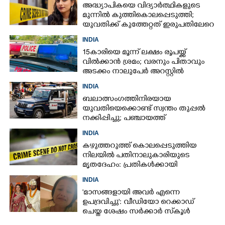
അദ്ധ്യാപികയെ വിദ്യാർത്ഥികളുടെ
മുന്നിൽ കുത്തികൊലപ്പെടുത്തി;
യുവതിക്ക് കുത്തേറ്റത് ഇരുപതിലേറെ
തവണ
INDIA
15കാരിയെ മൂന്ന് ലക്ഷം രൂപയ്ക്ക്
വിൽക്കാൻ ശ്രമം; വരനും പിതാവും
അടക്കം നാലുപേർ അറസ്റ്റിൽ
INDIA
ബലാത്സംഗത്തിനിരയായ
യുവതിയെക്കൊണ്ട് സ്വന്തം തുപ്പൽ
നക്കിപ്പിച്ചു; പഞ്ചായത്ത്
അംഗങ്ങൾക്കെതിരെ കേസെടുത്ത്
INDIA
പൊലീസ്‌
കഴുത്തറുത്ത് കൊലപ്പെടുത്തിയ
നിലയിൽ പതിനാലുകാരിയുടെ
മൃതദേഹം: പ്രതികൾക്കായി
അന്വേഷണം
INDIA
'മാസങ്ങളായി അവർ എന്നെ
ഉപദ്രവിച്ചു': വീഡിയോ റെക്കാഡ്
ചെയ്ത ശേഷം സർക്കാർ സ്‌കൂൾ
അദ്ധ്യാപിക ജീവനൊടുക്കി