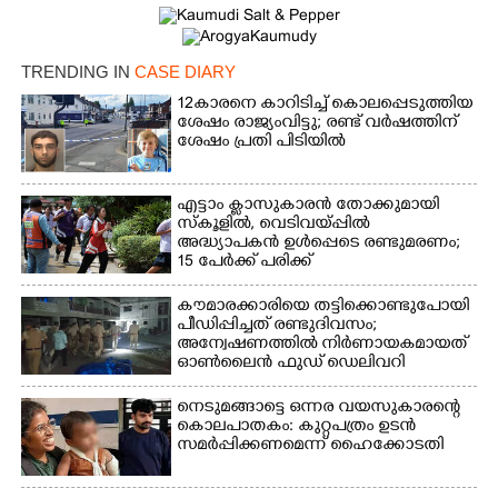
TRENDING IN
CASE DIARY
Copy Link
12കാരനെ കാറിടിച്ച് കൊലപ്പെടുത്തിയ
ശേഷം രാജ്യംവിട്ടു; രണ്ട് വർഷത്തിന്
ശേഷം പ്രതി പിടിയിൽ
എട്ടാം ക്ളാസുകാരൻ തോക്കുമായി
സ്കൂളിൽ, വെടിവയ്പ്പിൽ
അദ്ധ്യാപകൻ ഉൾപ്പെടെ രണ്ടുമരണം;
15 പേർക്ക് പരിക്ക്
കൗമാരക്കാരിയെ തട്ടിക്കൊണ്ടുപോയി
പീഡിപ്പിച്ചത് രണ്ടുദിവസം;
അന്വേഷണത്തിൽ നിർണായകമായത്
ഓൺലൈൻ ഫുഡ് ഡെലിവറി
നെടുമങ്ങാട്ടെ ഒന്നര വയസുകാരന്റെ
കൊലപാതകം: കുറ്റപത്രം ഉടൻ
സമർപ്പിക്കണമെന്ന് ഹൈക്കോടതി