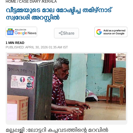
HOME /
CASE DIARY /
KERALA
CINEMA
വീട്ടമ്മയുടെ മാല മോഷ്ടിച്ച തമിഴ്നാട്
സ്വദേശി അറസ്റ്റിൽ
OPINION
Share
PHOTOS
1 MIN READ
PUBLISHED: APRIL 30, 2026 01:35 AM IST
LIFESTYLE
SPIRITUAL
INFO+
ART
ASTRO
മല്ലപ്പള്ളി :ലോട്ടറി കച്ചവടത്തിന്റെ മറവിൽ