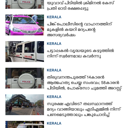
യുവാവ് പിടിയിൽ ക്രിമിനൽ കേസ്
പ്രതി ഓടി രക്ഷപ്പെട്ടു
KERALA
പിങ്ക് പൊലീസിന്റെ വാഹനത്തിന്
മുകളിൽ കയറി മദ്യപന്റെ
അസഭ്യവ‌ർഷം
KERALA
പട്ടാപ്പകൽ വൃദ്ധയുടെ കഴുത്തിൽ
നിന്ന് സ്വർണമാല കവർന്നു
KERALA
തിരുവനന്തപുരത്ത് 14കാരൻ
ആത്മഹത്യ ചെയ്ത സംഭവം; 58കാരൻ
പിടിയിൽ, പോക്‌സോ ചുമത്തി അറസ്റ്റ്
KERALA
സുരക്ഷ എവിടെ?​ തലസ്ഥാനത്ത്
മദ്യം വാങ്ങിയാലും എടിഎമ്മിൽ നിന്ന്
പണമെടുത്താലും പങ്കുചോദിച്ച്
സാമൂഹ്യവിരുദ്ധർ
KERALA