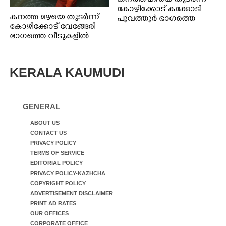
കോഴിക്കോട് കക്കോടി
കനത്ത മഴയെ തുടർന്ന്
പൂവത്തൂർ ഭാഗത്തെ
കോഴിക്കോട് വേങ്ങേരി
വീടുകളിൽ വെള്ളം
ഭാഗത്തെ വീടുകളിൽ
കയറിയപ്പോൾ
വെള്ളം
കയറിയപ്പോൾ ആളുകളെ
സുരക്ഷിത സ്ഥാനത്തേക്ക്
KERALA KAUMUDI
മാറ്റുന്ന സുരക്ഷാസേനാം
ഗങ്ങൾ
GENERAL
ABOUT US
CONTACT US
PRIVACY POLICY
TERMS OF SERVICE
EDITORIAL POLICY
PRIVACY POLICY-KAZHCHA
COPYRIGHT POLICY
ADVERTISEMENT DISCLAIMER
PRINT AD RATES
OUR OFFICES
CORPORATE OFFICE