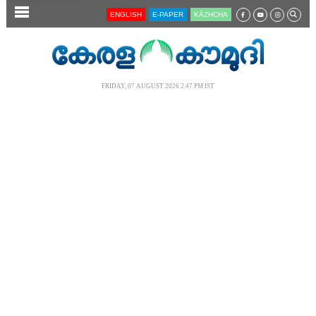
SECTIONS
ENGLISH
E-PAPER
KĀZHCHA
HOME
LATEST
FRIDAY, 07 AUGUST 2026 2.47 PM IST
AUDIO
NOTIFIED NEWS
POLL
KERALA
LOCAL
NEWS 360
CASE DIARY