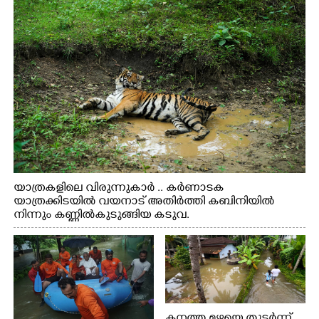
യാത്രകളിലെ വിരുന്നുകാർ .. കർണാടക
യാത്രക്കിടയിൽ വയനാട് അതിർത്തി കബിനിയിൽ
നിന്നും കണ്ണിൽകുടുങ്ങിയ കടുവ.
കനത്ത മഴയെ തുടർന്ന്