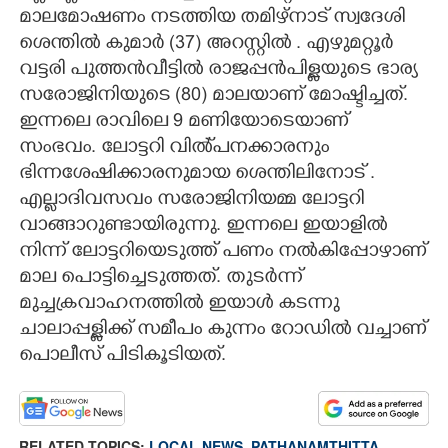
മാലമോഷണം നടത്തിയ തമിഴ്നാട് സ്വദേശി
CARTOONS
ശെന്തിൽ കുമാർ (37) അറസ്റ്റിൽ . എഴുമറ്റൂർ
വട്ടരി പുത്തൻവീട്ടിൽ രാജപ്പൻപിള്ളയുടെ ഭാര്യ
LITERATURE
സരോജിനിയുടെ (80) മാലയാണ് മോഷ്ടിച്ചത്.
ഇന്നലെ രാവിലെ 9 മണിയോടെയാണ്
സംഭവം. ലോട്ടറി വിൽ്പനക്കാരനും
ZOOM
ഭിന്നശേഷിക്കാരനുമായ ശെന്തിലിനോട് .
എല്ലാദിവസവം സരോജിനിയമ്മ ലോട്ടറി
CONTACT US
വാങ്ങാറുണ്ടായിരുന്നു. ഇന്നലെ ഇയാളിൽ
നിന്ന് ലോട്ടറിയെടുത്ത് പണം നൽകിപ്പോഴാണ്
മാല പൊട്ടിച്ചെടുത്തത്. തുടർന്ന്
മുച്ചക്രവാഹനത്തിൽ ഇയാൾ കടന്നു
ചാലാപ്പള്ളിക്ക് സമീപം കുന്നം റോഡിൽ വച്ചാണ്
പൊലീസ് പിടികൂടിയത്.
RELATED TOPICS:
LOCAL NEWS
,
PATHANAMTHITTA