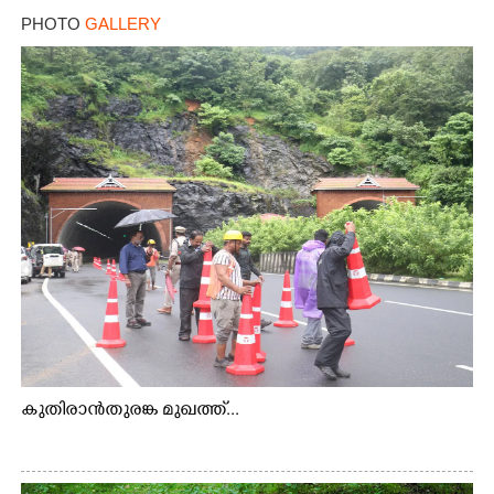
PHOTO
GALLERY
കുതിരാൻതുരങ്ക മുഖത്ത്...