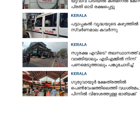
യുവാവ് പിടിയിൽ ക്രിമിനൽ കേസ
പ്രതി ഓടി രക്ഷപ്പെട്ടു
KERALA
പട്ടാപ്പകൽ വൃദ്ധയുടെ കഴുത്തിൽ ന
സ്വർണമാല കവർന്നു
KERALA
കിടപ്പുരോഗിയെ
സുരക്ഷ എവിടെ?​ തലസ്ഥാനത്ത് 
പ്രതി പിടിയിൽ
വാങ്ങിയാലും എടിഎമ്മിൽ നിന്ന്
പണമെടുത്താലും പങ്കുചോദിച്ച്
സാമൂഹ്യവിരുദ്ധർ
KERALA
ഗുരുവായൂർ ക്ഷേത്രത്തിൽ
പെൺവേഷത്തിലെത്തി വധശ്രമം;
പിന്നിൽ വിദേശത്തുള്ള ഭാര്യക്ക്
ചിത്രങ്ങൾ അയച്ചതിലെ പക