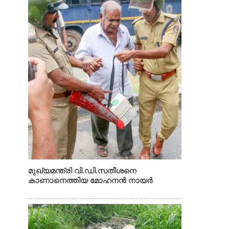
മുഖ്യമന്ത്രി വി.ഡി.സതീശനെ
കാണാനെത്തിയ മോഹനൻ നായർ