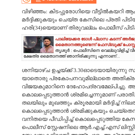
CARTOONS
വിഴിഞ്ഞം: കിടപ്പുരോഗിയെ വീട്ടിൽകയറ
മർദ്ദിക്കുകയും ചെയ്ത കേസിലെ പ്രതി പിട
ഹരി(34)യെയാണ് തിരുവല്ലം പൊലീസ് പിടി
LITERATURE
പാലിയേക്കര ടോൾ പ്ലാസ കടന്ന് അർജുൻ 
മൈതാനത്തുണ്ടെന്ന് ഫേസ്ബുക്ക് പോസ്റ്റ
ZOOM
തൃശൂർ : പൊലീസിനെ വെല്ലുവിളിച്ച് വീ
ക്ഷേത്ര മൈതാനത്ത് ഞാനിരിക്കുന്നു എന്നാണ്...
CONTACT US
ശനിയാഴ്ച ഉച്ചയ്ക്ക് 3.30ഓടെയായിരുന്നു സ
യാതൊരു പ്രകോപനവുമില്ലാതെ അതിക്രമി
വിജയകുമാറിനെ ദേഹോപദ്രവമേല്പിച്ചു
കൊലപ്പെടുത്താൻ ശ്രമിച്ചെന്നുമാണ് പരാ
തലയിലും മുഖത്തും ക്രൂരമായി മർദ്ദിച്ച് നിലത്
കൊലപ്പെടുത്താൻ ശ്രമിക്കുകയും ചെയ്തെന
വനിതയെ പീഡിപ്പിച്ച് കൊലപ്പെടുത്തിയ
പൊലീസ് സ്റ്റേഷനിലെ ആർ.എച്ച്.എസ് ലിസ്റ