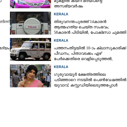
്
മുകളിൽ കയറി മദ്യപന്റെ
Share this link
അസഭ്യവ‌ർഷം
KERALA
ിന്ന്
തിരുവനന്തപുരത്ത് 14കാരൻ
ആത്മഹത്യ ചെയ്ത സംഭവം;
58കാരൻ പിടിയിൽ, പോക്‌സോ ചുമത്തി
അറസ്റ്റ്
Copy Link
KERALA
 വീടുകയറി ആക്രമിച്ച
മദ്യം
പത്തനംതിട്ടയിൽ 10-ാം ക്ലാസുകാരിക്ക്
പീഡനം; പിതാവടക്കം ഏഴ്
പേർക്കെതിരെ വെളിപ്പെടുത്തൽ,
മൂന്നുപേർ അറസ്റ്റിൽ
KERALA
ഗുരുവായൂർ ക്ഷേത്രത്തിലെ
പടിഞ്ഞാറെ നടയിൽ പെൺവേഷത്തിൽ
യുവാവ്,​ കസ്റ്റഡിയിലെടുത്തപ്പോൾ
തെളിഞ്ഞത് വൻഗൂഢാലോചന