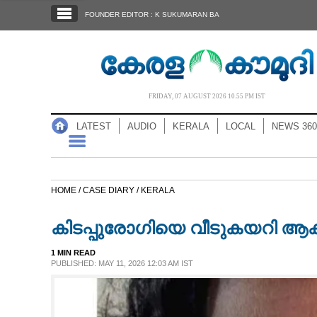
SECTIONS
FOUNDER EDITOR : K SUKUMARAN BA
HOME
LATEST
AUDIO
FRIDAY, 07 AUGUST 2026 10.55 PM IST
NOTIFIED NEWS
LATEST
AUDIO
KERALA
LOCAL
NEWS 360
POLL
KERALA
HOME /
CASE DIARY /
KERALA
LOCAL
കിടപ്പുരോഗിയെ വീടുകയറി ആക്ര
NEWS 360
1 MIN READ
PUBLISHED: MAY 11, 2026 12:03 AM IST
CASE DIARY