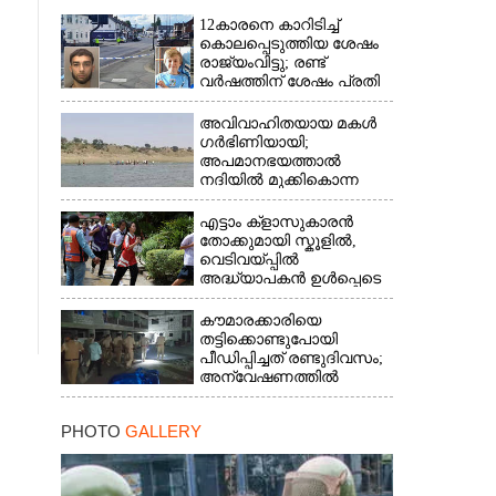
12കാരനെ കാറിടിച്ച്
കൊലപ്പെടുത്തിയ ശേഷം
രാജ്യംവിട്ടു; രണ്ട്
വർഷത്തിന് ശേഷം പ്രതി
പിടിയിൽ
അവിവാഹിതയായ മകൾ
ഗർഭിണിയായി;
അപമാനഭയത്താൽ
നദിയിൽ മുക്കികൊന്ന
പിതാവ് അറസ്റ്റിൽ
എട്ടാം ക്ളാസുകാരൻ
തോക്കുമായി സ്കൂളിൽ,
വെടിവയ്പ്പിൽ
അദ്ധ്യാപകൻ ഉൾപ്പെടെ
രണ്ടുമരണം; 15 പേർക്ക്
പരിക്ക്
കൗമാരക്കാരിയെ
തട്ടിക്കൊണ്ടുപോയി
പീഡിപ്പിച്ചത് രണ്ടുദിവസം;
അന്വേഷണത്തിൽ
നിർണായകമായത്
ഓൺലൈൻ ഫുഡ്
PHOTO
GALLERY
ഡെലിവറി