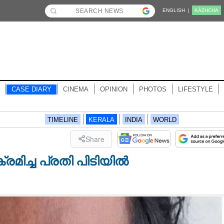
ENGLISH |
KĀZHCHA
CASE DIARY
CINEMA
OPINION
PHOTOS
LIFESTYLE
TIMELINE
KERALA
INDIA
WORLD
Share
മിച്ച പ്രതി പിടിയിൽ