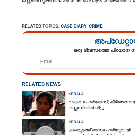
സ്റ്റേഷനുകളിലായി അഞ്ചോളം ആക്രമണ ക
RELATED TOPICS:
CASE DIARY
,
CRIME
അപ്ഡേറ്റാ
ഒരു ദിവസത്തെ പ്രധാന
RELATED NEWS
KERALA
വടകര ലഹരിക്കേസ്; കീർത്തനയ
കസ്റ്റഡിയിൽ വിട്ടു
KERALA
കഴക്കൂട്ടത്ത് രാസലഹരിയുമായി