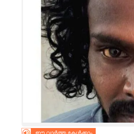
CINEMA
OPINION
PHOTOS
LIFESTYLE
SPIRITUAL
INFO+
ART
ASTRO
ഈ വാർത്ത കേൾക്കാം