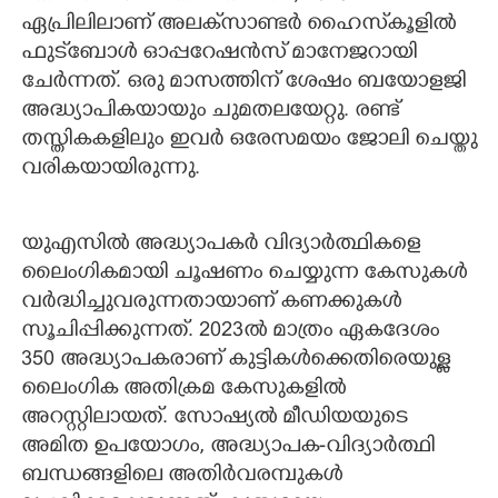
ഏപ്രിലിലാണ് അലക്‌സാണ്ടർ ഹൈസ്‌കൂളിൽ
ഫുട്‌ബോൾ ഓപ്പറേഷൻസ് മാനേജറായി
ചേർന്നത്. ഒരു മാസത്തിന് ശേഷം ബയോളജി
അദ്ധ്യാപികയായും ചുമതലയേറ്റു. രണ്ട്
തസ്തികകളിലും ഇവർ ഒരേസമയം ജോലി ചെയ്തു
വരികയായിരുന്നു.
യുഎസിൽ അദ്ധ്യാപകർ വിദ്യാർത്ഥികളെ
ലൈംഗികമായി ചൂഷണം ചെയ്യുന്ന കേസുകൾ
വർദ്ധിച്ചുവരുന്നതായാണ് കണക്കുകൾ
സൂചിപ്പിക്കുന്നത്. 2023ൽ മാത്രം ഏകദേശം
350 അദ്ധ്യാപകരാണ് കുട്ടികൾക്കെതിരെയുള്ള
ലൈംഗിക അതിക്രമ കേസുകളിൽ
അറസ്റ്റിലായത്. സോഷ്യൽ മീഡിയയുടെ
അമിത ഉപയോഗം, അദ്ധ്യാപക-വിദ്യാർത്ഥി
ബന്ധങ്ങളിലെ അതിർവരമ്പുകൾ