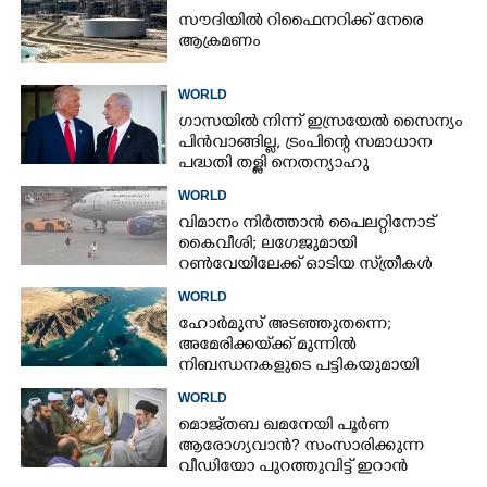
സൗദിയിൽ റിഫൈനറിക്ക് നേരെ
ആക്രമണം
WORLD
ഗാസയിൽ നിന്ന് ഇസ്രയേൽ സൈന്യം
പിൻവാങ്ങില്ല, ട്രംപിന്റെ സമാധാന
പദ്ധതി തള്ളി നെതന്യാഹു
WORLD
വിമാനം നിർത്താൻ പൈലറ്റിനോട്
കൈവീശി; ലഗേജുമായി
റൺവേയിലേക്ക് ഓടിയ സ്‌ത്രീകൾ
പിടിയിൽ
WORLD
ഹോർമുസ് അടഞ്ഞുതന്നെ;
അമേരിക്കയ്‌ക്ക് മുന്നിൽ
നിബന്ധനകളുടെ പട്ടികയുമായി
ഇറാൻ
WORLD
മൊജ്‌തബ ഖമനേയി പൂർണ
ആരോഗ്യവാൻ? സംസാരിക്കുന്ന
വീഡിയോ പുറത്തുവിട്ട് ഇറാൻ