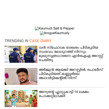
TRENDING IN
CASE DIARY
വൻ സ്‌ഫോടക ശേഖരം പിടികൂടിയ
സംഭവം; മലപ്പുറത്ത് നിന്നും
മുഖ്യസൂത്രധാരനെ എൻഐഎ അറസ്റ്റ്
ചെയ്‌തു
അർജുൻ ആയങ്കി അറസ്റ്റിൽ, പൊലീസ്
പിടികൂടിയത് കണ്ണൂരിലെ
അപ്പാർട്ട്‌മെന്റിൽ നിന്ന്
അന്യന്റെ ഫ്ലാറ്റുകാട്ടി 14 ലക്ഷം
പോക്കറ്റിലാക്കി!