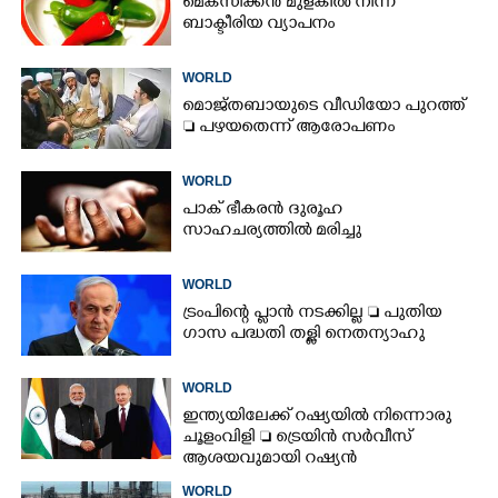
മെ‌ക്‌സിക്കൻ മുളകിൽ നിന്ന്
ബാക്ടീരിയ വ്യാപനം
WORLD
മൊജ്തബായുടെ വീഡിയോ പുറത്ത്
 പഴയതെന്ന് ആരോപണം
WORLD
പാക് ഭീകരൻ ദുരൂഹ
സാഹചര്യത്തിൽ മരിച്ചു
WORLD
ട്രംപിന്റെ പ്ലാൻ നടക്കില്ല  പുതിയ
ഗാസ പദ്ധതി തള്ളി നെതന്യാഹു
WORLD
ഇന്ത്യയിലേക്ക് റഷ്യയിൽ നിന്നൊരു
ചൂളംവിളി  ട്രെയിൻ സർവീസ്
ആശയവുമായി റഷ്യൻ
ഉപപ്രധാനമന്ത്രി
WORLD