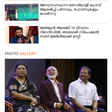
അന്യസംസ്ഥാന തൊഴിലാളി ക്യാമ്പ്
ആക്രമിച്ച് പണവും, ഫോണുകളും
കവർന്നു
അർജുൻ ആയങ്കി 14 ദിവസം
റിമാൻഡിൽ; തലശേരി സ്‌പെഷ്യൽ
സബ് ജയിലിലേക്ക് മാറ്റി
PHOTO
GALLERY