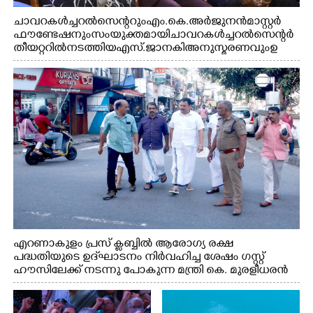
ചാവറ കൾച്ചറൽ സെന്ററും എം.കെ. അർജുനൻ മാസ്റ്റർ
ഫൗണ്ടേഷനും സംയുക്തമായി ചാവറ കൾച്ചറൽ സെന്റർ
തീയറ്ററിൽ നടത്തിയ എസ്. ജാനകി അനുസ്മരണവും ഉ
ദ്ഘാടനം ചെയ്യാനെത്തിയ സംഗീത സംവിധായകൻ ജെറി
അമൽദേവ്, ഗായിക ജെൻസി, എം.കെ. അർജുനൻ
ഫൗണ്ടേഷൻ ചെയർമാൻ ഡോ. രാധാകൃഷ്ണൻ എന്നിവർ
എറണാകുളം പ്രസ് ക്ലബ്ബിൽ ആരോഗ്യ രക്ഷ
പദ്ധതിയുടെ ഉദ്‌ഘാടനം നിർവഹിച്ച ശേഷം ഗസ്റ്റ്
ഹൗസിലേക്ക് നടന്നു പോകുന്ന മന്ത്രി കെ. മുരളീധരൻ