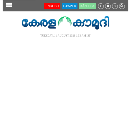
SECTIONS
ENGLISH
E-PAPER
KĀZHCHA
HOME
LATEST
TUESDAY, 11 AUGUST 2026 1.33 AM IST
AUDIO
NOTIFIED NEWS
POLL
KERALA
LOCAL
NEWS 360
CASE DIARY