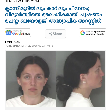
HOME /
CASE DIARY /
WORLD
CINEMA
ക്ലാസ് മുറിയിലും കാറിലും പീഡനം;
വിദ്യാർത്ഥിയെ ലൈംഗികമായി ചൂഷണം
OPINION
ചെയ്ത ബയോളജി അദ്ധ്യാപിക അറസ്റ്റിൽ
PHOTOS
Share
1 MIN READ
PUBLISHED: MAY 11, 2026 09:14 PM IST
LIFESTYLE
SPIRITUAL
INFO+
ART
ASTRO