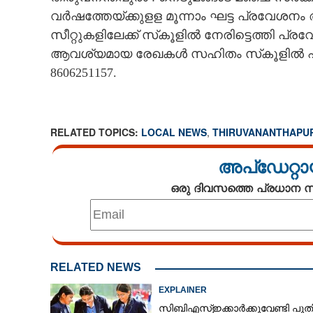
CINEMA
വര്‍ഷത്തേയ്ക്കുളള മൂന്നാം ഘട്ട പ്രവേശനം ആര
സീറ്റുകളിലേക്ക് സ്‌കൂളില്‍ നേരിട്ടെത്തി പ്
ആവശ്യമായ രേഖകൾ സഹിതം സ്‌കൂളില്‍ ഹാജര
OPINION
8606251157.
PHOTOS
RELATED TOPICS:
LOCAL NEWS
,
THIRUVANANTHAPU
LIFESTYLE
അപ്ഡേറ്റാ
SPIRITUAL
ഒരു ദിവസത്തെ പ്രധാന
INFO+
ART
RELATED NEWS
EXPLAINER
ASTRO
സിബിഎസ്ഇക്കാർക്കുവേണ്ടി പു