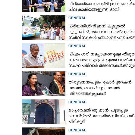
വിദ്യാഭ്യാസമന്ത്രി ഉടൻ ചെയ്യ
ചില കാര്യങ്ങളുണ്ട്, ഭാവി
CARTOONS
കുട്ടിച്ചോറാക്കരുതെന്ന് വിദ്യാർത
GENERAL
പ്രിയദർശിനി ഇനി കൂടുതൽ
LITERATURE
റൂട്ടുകളിൽ; തലസ്ഥാനത്ത് പുതി
സർവീസുകൾ ഫ്ലാഗ് ഒഫ് ചെയ്ത
മന്ത്രി കെ മുരളീധരൻ
ZOOM
GENERAL
പിഎം ശ്രീ നടപ്പാക്കാനുള്ള തീരു
കേരളത്തോടുള്ള കടുത്ത വഞ്ചന,
CONTACT US
സംഘപരിവാർ അജണ്ടകൾക്ക് മുന
സർക്കാർ ഓച്ഛാനിച്ചു നിൽക്കുന്നു'
GENERAL
തിരുവനന്തപുരം കോർപ്പറേഷൻ;
മേയർ, ഡെപ്യൂട്ടി മേയർ
തിരഞ്ഞെടുപ്പുകൾ
റദ്ദാക്കണമെന്നാവശ്യപ്പെട്ട് സിപ
GENERAL
ഓപ്പറേഷൻ തൂഫാൻ; പൂജപ്പുര
സെൻട്രൽ ജയിലിൽ നിന്ന് കഞ്ച
പിടികൂടി
GENERAL