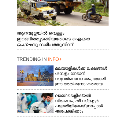
ആറന്മുളയിൽ വെള്ളം
ഇറങ്ങിത്തുടങ്ങിയതോടെ ഐക്കര
ജംഗ്ഷനു സമീപത്തുനിന്ന്
രക്ഷാപ്രവർത്തനത്തിന് കൊല്ലത്ത് നിന്ന്
എത്തിയ ബോട്ടുകൾ
TRENDING IN
INFO+
തിരികെക്കൊണ്ടുപോകുന്നു.
മലയാളികൾക്ക് ലക്ഷങ്ങൾ
ശമ്പളം നേടാൻ
സുവർണാവസരം; ജോലി
ഈ അതിമനോഹരമായ
രാജ്യത്ത്
ലാബ് ടെക്നീഷ്യൻ
നിയമനം, ഷീ സ്‌കൂട്ടർ
പദ്ധതിയിലേക്ക് ഇപ്പോൾ
അപേക്ഷിക്കാം