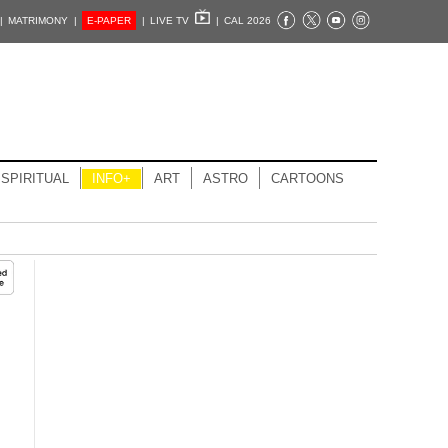
|
MATRIMONY |
E-PAPER
|
LIVE TV
|
CAL 2026
SPIRITUAL
INFO+
ART
ASTRO
CARTOONS