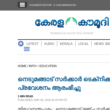
SECTIONS
FOUNDER EDITOR : K SUKUMARAN BA
HOME
LATEST
AUDIO
THURSDAY, 06 AUGUST 2026 3.49 PM IST
NOTIFIED NEWS
LATEST
AUDIO
KERALA
LOCAL
NEWS 360
POLL
KERALA
HOME /
INFO+ /
EDUCATION
LOCAL
നെടുമങ്ങാട് സർക്കാർ ടെക്‌നിക
NEWS 360
പ്രവേശനം ആരംഭിച്ചു
1 MIN READ
CASE DIARY
PUBLISHED: MAY 06, 2026 05:29 PM IST
തിരുവനന്തപുരം : നെടുമങ്ങാട് മഞ്ച സര്‍ക്ക