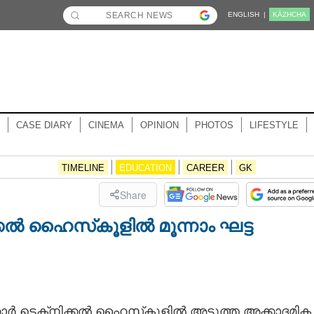
ENGLISH |
KĀZHCHA
CASE DIARY
CINEMA
OPINION
PHOTOS
LIFESTYLE
TIMELINE
EDUCATION
CAREER
GK
Share
്കൽ ഹൈസ്‌കൂളിൽ മൂന്നാം ഘട്ട
ാര്‍ ടെക്‌നിക്കല്‍ ഹൈസ്‌കൂളില്‍ അടുത്ത അക്കാദമിക