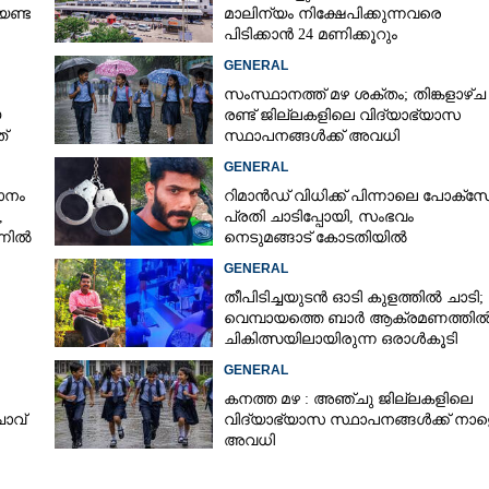
േണ്ട
മാലിന്യം നിക്ഷേപിക്കുന്നവരെ
പിടിക്കാൻ 24 മണിക്കൂറും
്ഥികൾ
പ്രവർത്തിക്കുന്ന സ്‌ക്വാഡ്
GENERAL
സംസ്ഥാനത്ത് മഴ ശക്തം; തിങ്കളാഴ്ച
യ
രണ്ട് ജില്ലകളിലെ വിദ്യാഭ്യാസ
്
സ്ഥാപനങ്ങൾക്ക് അവധി
GENERAL
മാനം
റിമാൻഡ് വിധിക്ക് പിന്നാലെ പോക്സ
​
പ്രതി ചാടിപ്പോയി,​ സംഭവം
്നിൽ
നെടുമങ്ങാട് കോടതിയിൽ
GENERAL
തീപിടിച്ചയുടൻ ഓടി കുളത്തിൽ ചാടി;
വെമ്പായത്തെ ബാർ ആക്രമണത്തി
ചികിത്സയിലായിരുന്ന ഒരാൾകൂടി
ിഎം
മരിച്ചു
GENERAL
കനത്ത മഴ : അഞ്ചു ജില്ലകളിലെ
ാവ്
വിദ്യാഭ്യാസ സ്ഥാപനങ്ങൾക്ക് നാള
അവധി