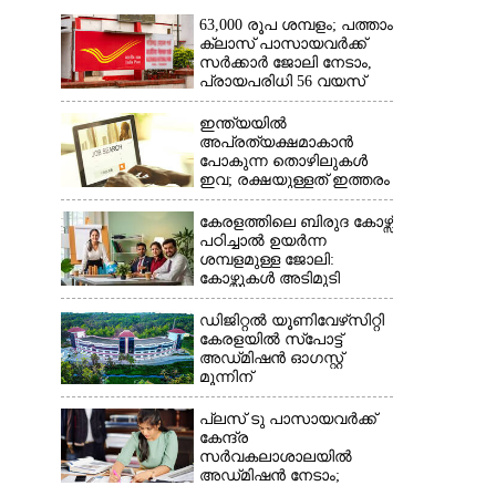
63,000 രൂപ ശമ്പളം; പത്താം
ക്ലാസ് പാസായവർക്ക്
സർക്കാർ ജോലി നേടാം,
പ്രായപരിധി 56 വയസ്
ഇന്ത്യയിൽ
അപ്രത്യക്ഷമാകാൻ
പോകുന്ന തൊഴിലുകൾ
ഇവ; രക്ഷയുള്ളത് ഇത്തരം
ജോലികൾക്ക് മാത്രം
കേരളത്തിലെ ബിരുദ കോഴ്സ്
പഠിച്ചാൽ ഉയർന്ന
ശമ്പളമുള്ള ജോലി:​
കോഴ്സുകൾ അടിമുടി
മാറ്റാൻ പദ്ധതി
ഡിജിറ്റൽ യൂണിവേഴ്‌സിറ്റി
കേരളയിൽ സ്പോ‌ട്ട്
അഡ്‌മിഷൻ ഓഗസ്റ്റ്
മൂന്നിന്
പ്ലസ് ടു പാസായവർക്ക്
കേന്ദ്ര
സർവകലാശാലയിൽ
അഡ്‌മിഷൻ നേടാം;
പ്രവേശന പരീക്ഷയ്‌ക്കായി