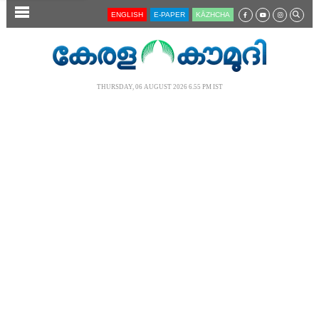
SECTIONS
ENGLISH
E-PAPER
KĀZHCHA
HOME
LATEST
THURSDAY, 06 AUGUST 2026 6.55 PM IST
AUDIO
NOTIFIED NEWS
POLL
KERALA
LOCAL
NEWS 360
CASE DIARY