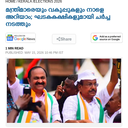
HOME /
KERALA /
ELECTIONS 2026
CINEMA
മന്ത്രിമാരെയും വകുപ്പുകളും നാളെ
അറിയാം; ഘടകകക്ഷികളുമായി ചര്‍ച്ച
OPINION
നടത്തും
PHOTOS
Share
1 MIN READ
PUBLISHED: MAY 15, 2026 10:46 PM IST
LIFESTYLE
SPIRITUAL
INFO+
ART
ASTRO