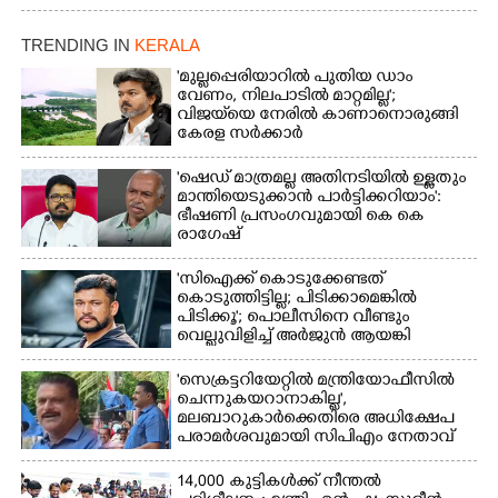
TRENDING IN
KERALA
'മുല്ലപ്പെരിയാറിൽ പുതിയ ഡാം
വേണം, നിലപാടിൽ മാറ്റമില്ല';
വിജയ്‌യെ നേരിൽ കാണാനൊരുങ്ങി
കേരള സർക്കാർ
'ഷെഡ് മാത്രമല്ല അതിനടിയിൽ ഉള്ളതും
മാന്തിയെടുക്കാൻ പാർട്ടിക്കറിയാം':
ഭീഷണി പ്രസംഗവുമായി കെ കെ
രാഗേഷ്
'സിഐക്ക് കൊടുക്കേണ്ടത്
കൊടുത്തിട്ടില്ല; പിടിക്കാമെങ്കിൽ
പിടിക്കൂ'; പൊലീസിനെ വീണ്ടും
വെല്ലുവിളിച്ച് അർജുൻ ആയങ്കി
'സെക്രട്ടറിയേറ്റിൽ മന്ത്രിയോഫീസിൽ
ചെന്നുകയറാനാകില്ല',
മലബാറുകാർക്കെതിരെ അധിക്ഷേപ
പരാമർശവുമായി സിപിഎം നേതാവ്‌
14,000 കുട്ടികൾക്ക് നീന്തൽ