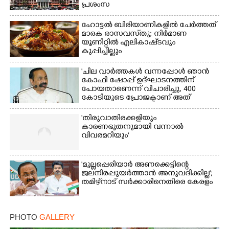
പ്രശംസ
ഹോട്ടൽ ബിരിയാണികളിൽ ചേർത്തത്
മാരക രാസവസ്‌തു; നിർമാണ
യൂണിറ്റിൽ എലികാഷ്‌ടവും
കുപ്പിച്ചില്ലും
'ചില വാർത്തകൾ വന്നപ്പോൾ ഞാൻ
കോഫി ഷോപ്പ് ഉദ്ഘാടനത്തിന്
പോയതാണെന്ന് വിചാരിച്ചു, 400
കോടിയുടെ പ്രോജക്ടാണ് അത്'
'തിരുവാതിരക്കളിയും
കാരണഭൂതനുമായി വന്നാൽ
വിവരമറിയും '
'മുല്ലപ്പെരിയാർ അണക്കെട്ടിന്റെ
ജലനിരപ്പുയർത്താൻ അനുവദിക്കില്ല';
തമിഴ്‌നാട് സർക്കാരിനെതിരെ കേരളം
PHOTO
GALLERY