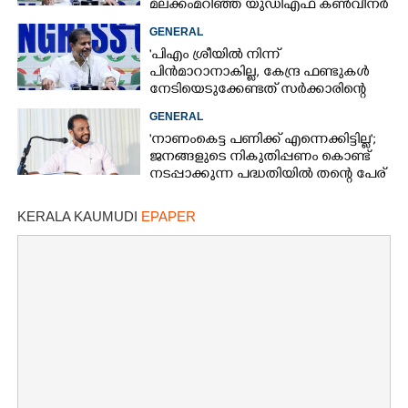
മലക്കംമറിഞ്ഞ് യുഡിഎഫ് കൺവീനർ
GENERAL
'പിഎം ശ്രീയിൽ നിന്ന്
പിൻമാറാനാകില്ല, കേന്ദ്ര ഫണ്ടുകൾ
നേടിയെടുക്കേണ്ടത് സർക്കാരിന്റെ
ഉത്തരവാദിത്തം'; അടൂർ പ്രകാശ്
GENERAL
'നാണംകെട്ട പണിക്ക് എന്നെക്കിട്ടില്ല';
ജനങ്ങളുടെ നികുതിപ്പണം കൊണ്ട്
നടപ്പാക്കുന്ന പദ്ധതിയിൽ തന്റെ പേര്
വയ്‌ക്കരുതെന്ന് പൂഞ്ഞാർ എംഎൽഎ
KERALA KAUMUDI
EPAPER