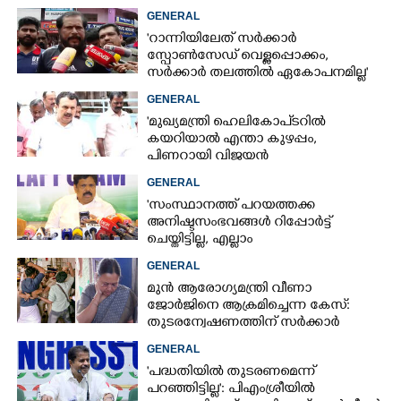
മുഖ്യമന്ത്രി നിറവേറ്റണമെന്ന് സിപിഎം
GENERAL
'റാന്നിയിലേത് സർക്കാർ
സ്പോൺസേഡ് വെള്ളപ്പൊക്കം,
സർക്കാർ തലത്തിൽ ഏകോപനമില്ല'
GENERAL
'മുഖ്യമന്ത്രി ഹെലികോപ്ടറിൽ
കയറിയാൽ എന്താ കുഴപ്പം,
പിണറായി വിജയൻ
ഉപയോഗിച്ചപ്പോൾ ഞങ്ങളാരും
GENERAL
പരാതിപറഞ്ഞിട്ടില്ല'
'സംസ്ഥാനത്ത് പറയത്തക്ക
അനിഷ്ടസംഭവങ്ങള്‍ റിപ്പോര്‍ട്ട്
ചെയ്തിട്ടില്ല, എല്ലാം
നിയന്ത്രണവിധേയം': റവന്യുമന്ത്രി
GENERAL
എപി അനിൽകുമാർ
മുൻ ആരോഗ്യമന്ത്രി വീണാ
ജോർജിനെ ആക്രമിച്ചെന്ന കേസ്:
തുടരന്വേഷണത്തിന് സർക്കാർ
തീരുമാനം
GENERAL
'പദ്ധതിയിൽ തുടരണമെന്ന്
പറഞ്ഞിട്ടില്ല': പിഎംശ്രീയിൽ