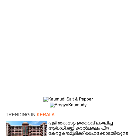
×
Share this link
Copy Link
TRENDING IN
KERALA
ഭൂമി തരംമാറ്റ ഉത്തരവ് ലംഘിച്ച
ആർ.ഡി.ഒയ്ക്ക് കാൽലക്ഷം പിഴ ,​
കേരളകൗമുദിക്ക് ഹൈക്കോടതിയുടെ