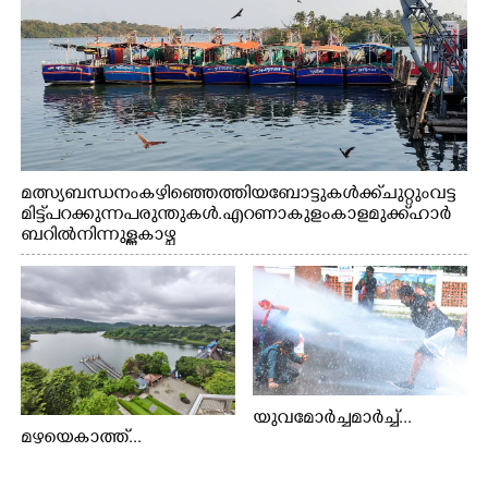
മത്സ്യബന്ധനം കഴിഞ്ഞെത്തിയ ബോട്ടുകൾക്ക് ചുറ്റും വട്ട
മിട്ട് പറക്കുന്ന പരുന്തുകൾ. എറണാകുളം കാളമുക്ക് ഹാർ
ബറിൽ നിന്നുള്ള കാഴ്ച
യുവമോർച്ചമാർച്ച്...
മഴയെകാത്ത്...