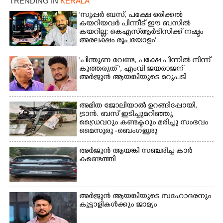
TRENDING IN
KERALA
ട്രാക്ടറില്‍ സുരക്ഷിത
ട്രാക്ടറില്‍ സുരക്ഷിത
സ്ഥലങ്ങളിലേക്ക്
സ്ഥലങ്ങളിലേക്ക്
'സൂപ്പർ ബസ്, പക്ഷേ ഒരിക്കൽ
പോകുന്നവർ
പോകുന്നവർ
കയറിയവർ പിന്നീട് ഈ ബസിൽ
കയറില്ല; കെഎസ്ആർടിസിക്ക് നഷ്ടം
അരലക്ഷം രൂപയോളം'
"പിന്തുണ വേണ്ട,​ പക്ഷേ പിന്നിൽ നിന്ന്
കുത്തരുത് ", എംവി ജയരാജന്
അർജുൻ ആയങ്കിയുടെ മറുപടി
അമിത ജോലിയാൽ ഉറങ്ങിപ്പോയി,
ട്രാൻ. ബസ് ഇടിച്ചുമറിഞ്ഞു
ഡ്രൈവറും കണ്ടക്ടറും മരിച്ചു സംഭവം
മൈസൂരു -ബെംഗളൂരു
ദേശീയപാതയിൽ 20 പേർക്ക് പരിക്ക്,
നാലു പേരുടെ നില ഗുരുതരം
അർജുൻ ആയങ്കി സഞ്ചരിച്ച കാർ
കണ്ടെത്തി
അർജുൻ ആയങ്കിയുടെ സഹോദരനും
കൂട്ടാളികൾക്കും ജാമ്യം