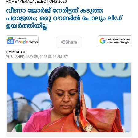
HOME /
KERALA /
ELECTIONS 2026
CINEMA
വീണാ ജോർജ് നേരിട്ടത് കടുത്ത
പരാജയം; ഒരു റൗണ്ടിൽ പോലും ലീഡ്
OPINION
ഉയർത്തിയില്ല
PHOTOS
Share
1 MIN READ
PUBLISHED: MAY 05, 2026 08:12 AM IST
LIFESTYLE
SPIRITUAL
INFO+
ART
ASTRO