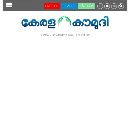
SECTIONS
ENGLISH
E-PAPER
KĀZHCHA
HOME
LATEST
SUNDAY, 09 AUGUST 2026 12.50 PM IST
AUDIO
NOTIFIED NEWS
POLL
KERALA
LOCAL
NEWS 360
CASE DIARY