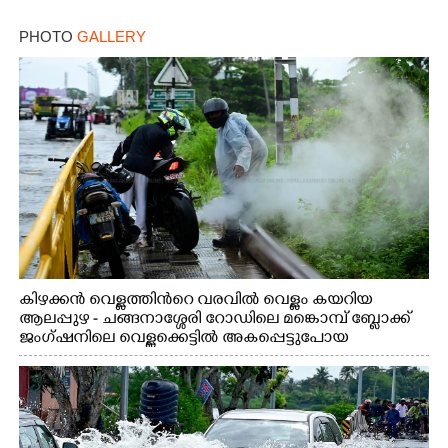
PHOTO
GALLERY
Copy Link
കിഴക്കൻ വെള്ളത്തിൻറെ വരവിൽ വെള്ളം കയറിയ
ആലപ്പുഴ - ചങ്ങനാശ്ശേരി റോഡിലെ മങ്കൊമ്പ് ബ്ലോക്ക്
ജംഗ്ഷനിലെ വെള്ളക്കെട്ടിൽ അകപ്പെട്ടുപോയ
ബൈക്കിന്റെ സൈലൻസറിലേക്ക് വെള്ളം
കയറിയതിനെത്തുടർന്ന് വാഹനം പരിശോധിക്കുന്ന
യാത്രക്കാർ