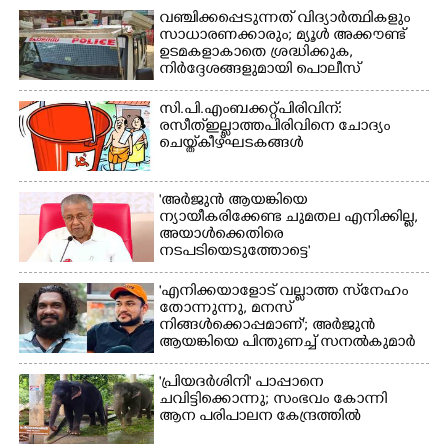
വഞ്ചിക്കപ്പെടുന്നത് വിദ്യാർത്ഥികളും
സാധാരണക്കാരും; മ്യൂൾ അക്കൗണ്ട്
ഉടമകളാകാതെ ശ്രദ്ധിക്കുക,
നിർദ്ദേശങ്ങളുമായി പൊലീസ്
സി.പി.എം ബക്കറ്റ് പിരിവിന്:
രസീത് ഇല്ലാത്ത പിരിവിനെ ചോദ്യം
ചെയ്ത് കീഴ്ഘടകങ്ങൾ
'അർജുൻ ആയങ്കിയെ
ന്യായീകരിക്കേണ്ട ചുമതല എനിക്കില്ല,
അയാൾക്കെതിരെ
നടപടിയെടുത്തോട്ടെ'
'എനിക്കയാളോട് വല്ലാത്ത സ്‌നേഹം
തോന്നുന്നു, മനസ്
നിങ്ങൾക്കൊപ്പമാണ്'; അർജുൻ
ആയങ്കിയെ പിന്തുണച്ച് സനൽകുമാർ
×
Share this link
'പ്രിയദർശിനി' പാപ്പാനെ
ചവിട്ടിക്കൊന്നു; സംഭവം കോന്നി
ആന പരിപാലന കേന്ദ്രത്തിൽ